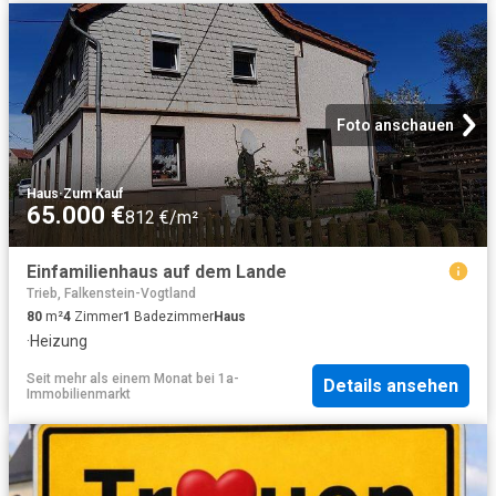
Foto anschauen
Haus
·
Zum Kauf
65.000 €
812 €/m²
Einfamilienhaus auf dem Lande
Trieb, Falkenstein-Vogtland
80
m²
4
Zimmer
1
Badezimmer
Haus
·
Heizung
Seit mehr als einem Monat
bei
1a-
Details ansehen
Immobilienmarkt