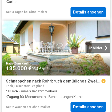
·
Garten
Details ansehen
Seit 3 Tagen
bei
Ohne-makler
12 bilder
Haus
·
Zum Kauf
185.000 €
934 €/m²
Schnäppchen nach Rohrbruch gemütliches Zweifamilienhaus mit Fernblick in Klingenthal
Trieb, Falkenstein-Vogtland
198
m²
6
Zimmer
2
Badezimmer
Haus
·
Zugang für Menschen mit Behinderungen
·
Kamin
Details ansehen
Seit 2 Wochen
bei
Ohne-makler