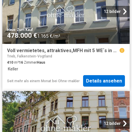
12 bilder
Haus
·
Zum Kauf
478.000 €
1.165 €/m²
Voll vermietetes, attraktives,MFH mit 5 WE´s in Zentrumsnähe von Reichenbach
Trieb, Falkenstein-Vogtland
410
m²
16
Zimmer
Haus
·
Keller
Details ansehen
Seit mehr als einem Monat
bei
Ohne-makler
12 bilder