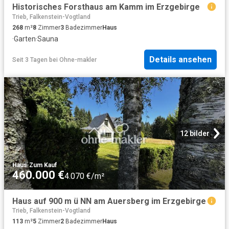
Historisches Forsthaus am Kamm im Erzgebirge
Trieb, Falkenstein-Vogtland
268
m²
8
Zimmer
3
Badezimmer
Haus
·
Garten
·
Sauna
Details ansehen
Seit 3 Tagen
bei
Ohne-makler
12 bilder
Haus
·
Zum Kauf
460.000 €
4.070 €/m²
Haus auf 900 m ü NN am Auersberg im Erzgebirge
Trieb, Falkenstein-Vogtland
113
m²
5
Zimmer
2
Badezimmer
Haus