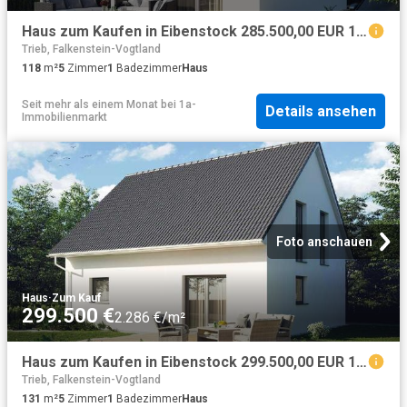
Haus zum Kaufen in Eibenstock 285.500,00 EUR 118.6 m²
Trieb, Falkenstein-Vogtland
118
m²
5
Zimmer
1
Badezimmer
Haus
Seit mehr als einem Monat
bei
1a-
Details ansehen
Immobilienmarkt
Foto anschauen
Haus
·
Zum Kauf
299.500 €
2.286 €/m²
Haus zum Kaufen in Eibenstock 299.500,00 EUR 131 m²
Trieb, Falkenstein-Vogtland
131
m²
5
Zimmer
1
Badezimmer
Haus