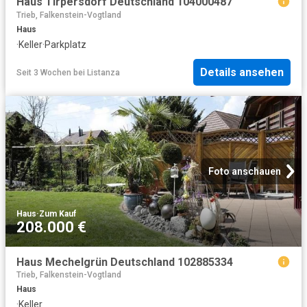
Haus Tirpersdorf Deutschland 104000487
Trieb, Falkenstein-Vogtland
Haus
·
Keller
·
Parkplatz
Details ansehen
Seit 3 Wochen
bei
Listanza
Foto anschauen
Haus
·
Zum Kauf
208.000 €
Haus Mechelgrün Deutschland 102885334
Trieb, Falkenstein-Vogtland
Haus
·
Keller