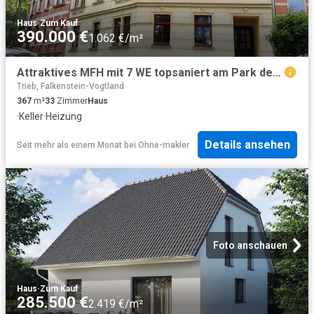
Haus
·
Zum Kauf
390.000 €
1.062 €/m²
Attraktives MFH mit 7 WE topsaniert am Park der Generationen in 08468 Reichenbach
Trieb, Falkenstein-Vogtland
367
m²
33
Zimmer
Haus
·
Keller
·
Heizung
Details ansehen
Seit mehr als einem Monat
bei
Ohne-makler
Foto anschauen
Haus
·
Zum Kauf
285.500 €
2.419 €/m²