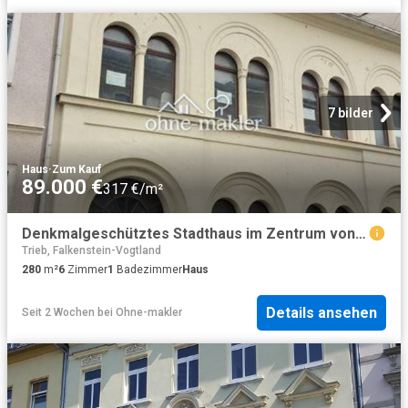
7 bilder
Haus
·
Zum Kauf
89.000 €
317 €/m²
Denkmalgeschütztes Stadthaus im Zentrum von Oelsnitz
Trieb, Falkenstein-Vogtland
280
m²
6
Zimmer
1
Badezimmer
Haus
Details ansehen
Seit 2 Wochen
bei
Ohne-makler