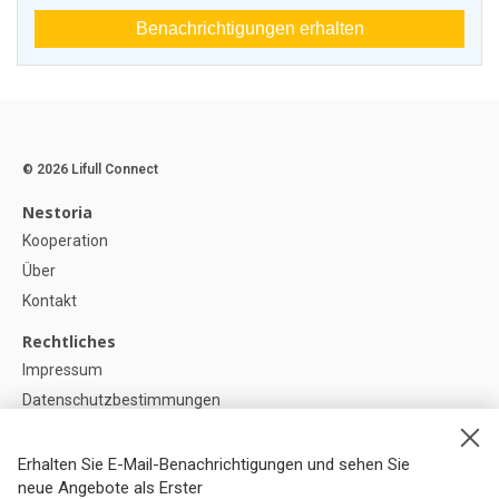
Benachrichtigungen erhalten
© 2026 Lifull Connect
Nestoria
Kooperation
Über
Kontakt
Rechtliches
Impressum
Datenschutzbestimmungen
Politik zur Verwendung von Cookies
Cookie-Einstellunge
Erhalten Sie E-Mail-Benachrichtigungen und sehen Sie
neue Angebote als Erster