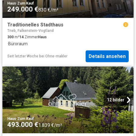
Haus
·
Zum Kauf
249.000 €
830 €/m²
Traditionelles Stadthaus
Trieb, Falkenstein-Vogtland
300
m²
14
Zimmer
Haus
·
Büroraum
Details ansehen
Seit letzter Woche
bei
Ohne-makler
12 bilder
Haus
·
Zum Kauf
493.000 €
1.839 €/m²