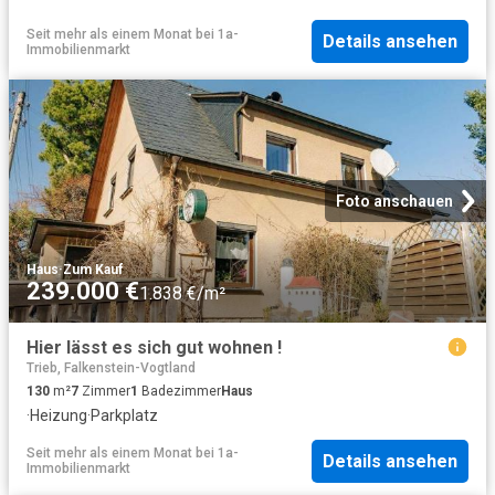
Seit mehr als einem Monat
bei
1a-
Details ansehen
Immobilienmarkt
Foto anschauen
Haus
·
Zum Kauf
239.000 €
1.838 €/m²
Hier lässt es sich gut wohnen !
Trieb, Falkenstein-Vogtland
130
m²
7
Zimmer
1
Badezimmer
Haus
·
Heizung
·
Parkplatz
Seit mehr als einem Monat
bei
1a-
Details ansehen
Immobilienmarkt