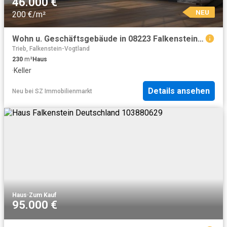
46.000 €
NEU
200 €/m²
Wohn u. Geschäftsgebäude in 08223 Falkenstein, Rudolf Breitscheid Str
Trieb, Falkenstein-Vogtland
230
m²
Haus
·
Keller
Details ansehen
Neu
bei
SZ Immobilienmarkt
Haus
·
Zum Kauf
95.000 €