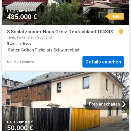
Haus
·
Zum Kauf
485.000 €
NEU
8 Schlafzimmer Haus Greiz Deutschland 104843081
Trieb, Falkenstein-Vogtland
8
Zimmer
Haus
·
Garten
·
Balkon
·
Parkplatz
·
Schwimmbad
Details ansehen
Neu
bei
Listanza
Foto anschauen
Haus
·
Zum Kauf
50.000 €