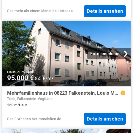
Details ansehen
Seit mehr als einem Monat
bei
Listanza
Foto anschauen
Haus
·
Zum Kauf
95.000 €
365 €/m²
Mehrfamilienhaus in 08223 Falkenstein, Louis Müller Str
Trieb, Falkenstein-Vogtland
260
m²
Haus
Details ansehen
Seit 0 Wochen
bei
Immobilien.de