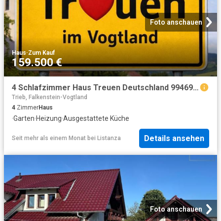
Foto anschauen
Haus
·
Zum Kauf
159.500 €
4 Schlafzimmer Haus Treuen Deutschland 99469686
Trieb, Falkenstein-Vogtland
4
Zimmer
Haus
·
Garten
·
Heizung
·
Ausgestattete Küche
Details ansehen
Seit mehr als einem Monat
bei
Listanza
Foto anschauen