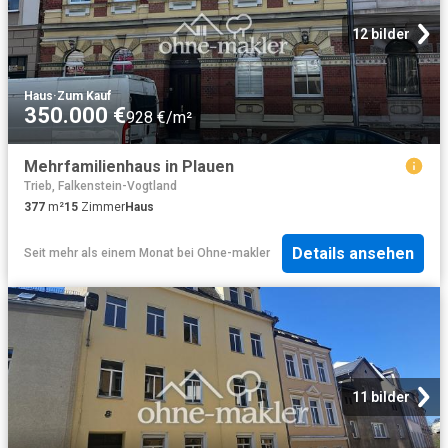
12 bilder
Haus
·
Zum Kauf
350.000 €
928 €/m²
Mehrfamilienhaus in Plauen
Trieb, Falkenstein-Vogtland
377
m²
15
Zimmer
Haus
Details ansehen
Seit mehr als einem Monat
bei
Ohne-makler
11 bilder