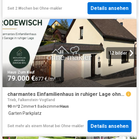
Details ansehen
Seit 2 Wochen
bei
Ohne-makler
12 bilder
Haus
·
Zum Kauf
79.000 €
877 €/m²
charmantes Einfamilienhaus in ruhiger Lage ohne Makler
Trieb, Falkenstein-Vogtland
90
m²
2
Zimmer
1
Badezimmer
Haus
·
Garten
·
Parkplatz
Details ansehen
Seit mehr als einem Monat
bei
Ohne-makler