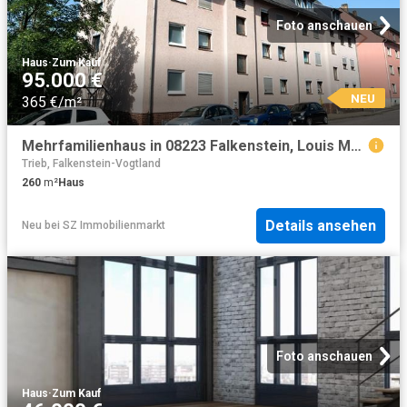
Foto anschauen
Haus
·
Zum Kauf
95.000 €
NEU
365 €/m²
Mehrfamilienhaus in 08223 Falkenstein, Louis Müller Str
Trieb, Falkenstein-Vogtland
260
m²
Haus
Details ansehen
Neu
bei
SZ Immobilienmarkt
Foto anschauen
Haus
·
Zum Kauf