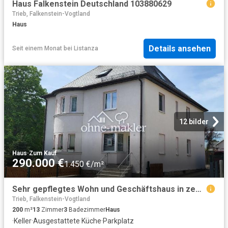
Haus Falkenstein Deutschland 103880629
Trieb, Falkenstein-Vogtland
Haus
Details ansehen
Seit einem Monat
bei
Listanza
12 bilder
Haus
·
Zum Kauf
290.000 €
1.450 €/m²
Sehr gepflegtes Wohn und Geschäftshaus in zentrumsnähe von Treuen
Trieb, Falkenstein-Vogtland
200
m²
13
Zimmer
3
Badezimmer
Haus
·
Keller
·
Ausgestattete Küche
·
Parkplatz