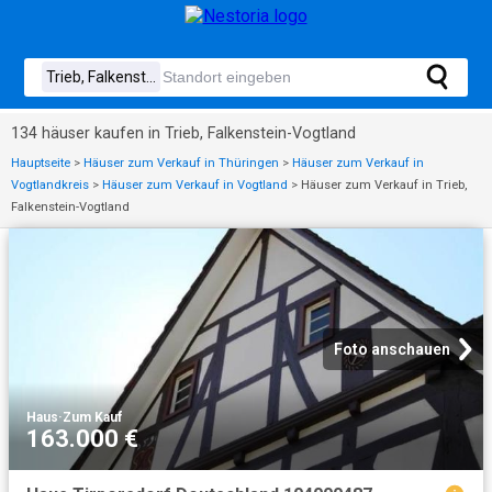
134 häuser kaufen in Trieb, Falkenstein-Vogtland
Hauptseite
>
Häuser zum Verkauf in Thüringen
>
Häuser zum Verkauf in
Vogtlandkreis
>
Häuser zum Verkauf in Vogtland
>
Häuser zum Verkauf in Trieb,
Falkenstein-Vogtland
Foto anschauen
Haus
·
Zum Kauf
163.000 €