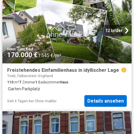
12 bilder
Haus
·
Zum Kauf
170.000 €
1.545 €/m²
Freistehendes Einfamilienhaus in idyllischer Lage
Trieb, Falkenstein-Vogtland
110
m²
7
Zimmer
1
Badezimmer
Haus
·
Garten
·
Parkplatz
Details ansehen
Seit 4 Tagen
bei
Ohne-makler