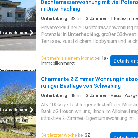
Dachterrassenwohnung mit viel Potenz
in Unterhaching
Unterbiberg
·
82
m²
·
2
Zimmer
·
1
Badezimme
Privatverkauf helle Dachterrassenwohnung mi
to anschauen
Potenzial in
Unterhaching
, großer Südwest-
Terrasse, zusätzlichem Hobbyraum und leich
modernisierungsbedürftigem Bestandszusta
Bad und bei Heizung. (Funktionalität ist gege
Seit mehr als einem Monat
bei
1a-
Details a
Expose aus dem Jahre 2022. Preis inklusive
Immobilienmarkt
Garagenslplatz 659.000&euro
Charmante 2 Zimmer Wohnung in abso
ruhiger Bestlage von Schwabing
Unterbiberg
·
48
m²
·
2
Zimmer
·
Haus
·
Ausge
Küche
Als 100%ige Tochtergesellschaft der Münch
to anschauen
Bank eG freuen wir uns, Ihnen im Alleinauftra
attraktive 2-Zimmer-Eigentumswohnung im
Erdgeschoss eines gepflegten Mehrfamilie
im äußerst gefragten Münchner Stadtteil Sc
Seit letzter Woche
bei
SZ
Details a