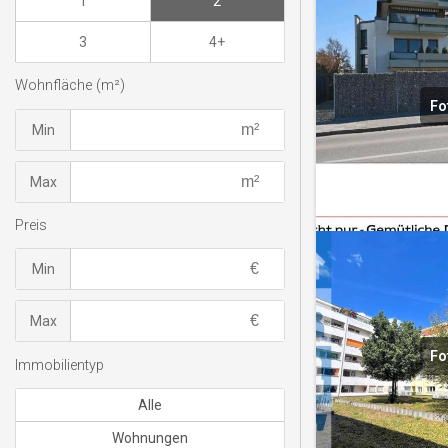
1
2
3
4+
Wohnfläche (m²)
Fo
Min
Max
Preis
Min
Max
Fo
Immobilientyp
Alle
Wohnungen