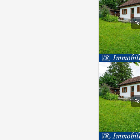
Fo
Fo