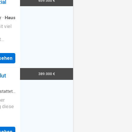
659.000 €
ial
r
·
Haus
t viel
t
nd in
ben)
nsehen
389.000 €
lut
stattete
ner
g diese
nhauses
hwabing
nsehen