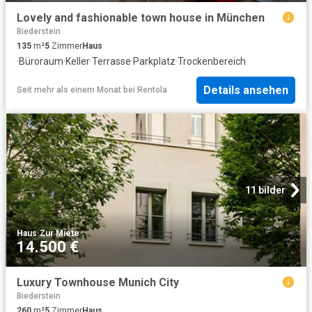
Lovely and fashionable town house in München
Biederstein
135
m²
5
Zimmer
Haus
·
Büroraum
·
Keller
·
Terrasse
·
Parkplatz
·
Trockenbereich
Details ansehen
Seit mehr als einem Monat
bei
Rentola
11 bilder
Haus
·
Zur Miete
14.500 €
Luxury Townhouse Munich City
Biederstein
260
m²
5
Zimmer
Haus