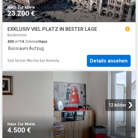
Haus
·
Zur Miete
23.200 €
EXKLUSIV VIEL PLATZ IN BESTER LAGE
Biederstein
400
m²
14
Zimmer
Haus
·
Büroraum
·
Aufzug
Details ansehen
Seit letzter Woche
bei
Rentola
12 bilder
Haus
·
Zur Miete
4.500 €