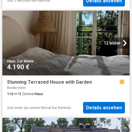
Details ansehen
Seit 2 Wochen
bei
Rentola
12 bilder
Haus
·
Zur Miete
4.190 €
Stunning Terraced House with Garden
Biederstein
110
m²
3
Zimmer
Haus
Details ansehen
Seit mehr als einem Monat
bei
Rentola