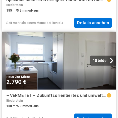
Biederstein
155
m²
5
Zimmer
Haus
Details ansehen
Seit mehr als einem Monat
bei
Rentola
10 bilder
Haus
·
Zur Miete
2.790 €
– VERMETET – Zukunftsorientiertes und umweltbewusstes Wohnen: Modernes Architekten Reihenhaus als Passivhaus
Biederstein
130
m²
5
Zimmer
Haus