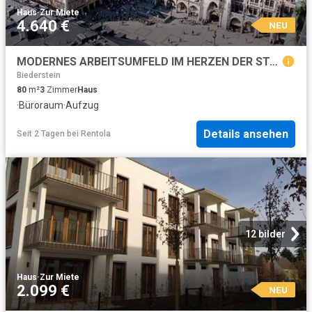
Haus
·
Zur Miete
4.640 €
NEU
MODERNES ARBEITSUMFELD IM HERZEN DER STADT
Biederstein
80
m²
3
Zimmer
Haus
·
Büroraum
·
Aufzug
Details ansehen
Seit 2 Tagen
bei
Rentola
12 bilder
Haus
·
Zur Miete
2.099 €
NEU