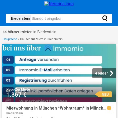
44 häuser mieten in Biederstein
Hauptseite
>
Häuser zur Miete in Biederstein
4 bilder
Haus
·
Zur Miete
1.367 €
NEU
Mietwohnung in München *Wohntraum* in München Schwabing
Biederstein