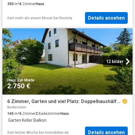
350
m²
6
Zimmer
Haus
Details ansehen
Seit mehr als einem Monat
bei
Rentola
12 bilder
Haus
·
Zur Miete
2.750 €
6 Zimmer, Garten und viel Platz: Doppelhaushälfte in München Feldmoching
Biederstein
165
m²
6
Zimmer
2
Badezimmer
Haus
·
Garten
·
Keller
·
Balkon
Details ansehen
Seit letzter Woche
bei
Immobilien.de