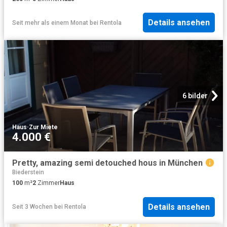
Details ansehen
Seit mehr als einem Monat
bei
Rentola
6 bilder
Haus
·
Zur Miete
4.000 €
Pretty, amazing semi detouched hous in München
Biederstein
100
m²
2
Zimmer
Haus
Details ansehen
Seit 3 Wochen
bei
Rentola