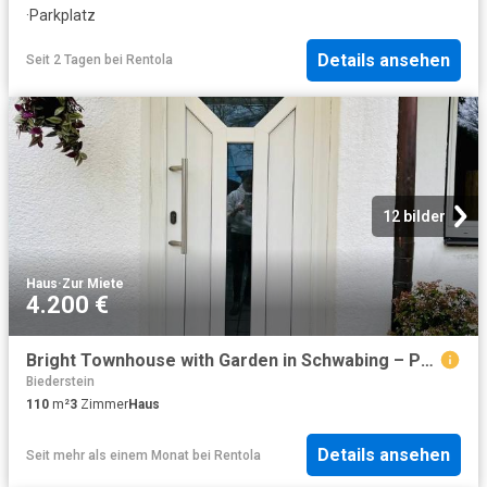
·
Parkplatz
Details ansehen
Seit 2 Tagen
bei
Rentola
12 bilder
Haus
·
Zur Miete
4.200 €
Bright Townhouse with Garden in Schwabing – Perfect for Families or Project Teams
Biederstein
110
m²
3
Zimmer
Haus
Details ansehen
Seit mehr als einem Monat
bei
Rentola