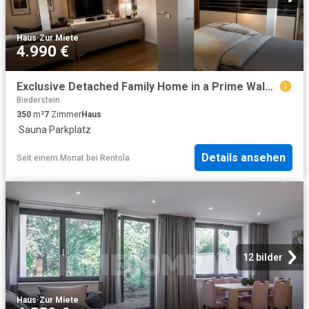
Haus
·
Zur Miete
4.990 €
Exclusive Detached Family Home in a Prime Waldtrudering Location – 350 m² of Living Space on a Spacious Estate
Biederstein
350
m²
7
Zimmer
Haus
·
Sauna
·
Parkplatz
Details ansehen
Seit einem Monat
bei
Rentola
12 bilder
Haus
·
Zur Miete