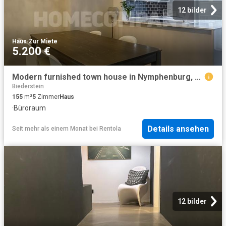
12 bilder
Haus
·
Zur Miete
5.200 €
Modern furnished town house in Nymphenburg, 3 levels
Biederstein
155
m²
5
Zimmer
Haus
·
Büroraum
Details ansehen
Seit mehr als einem Monat
bei
Rentola
12 bilder