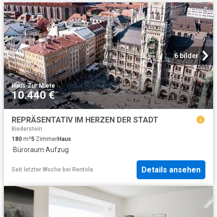
6 bilder
Haus
·
Zur Miete
10.440 €
REPRÄSENTATIV IM HERZEN DER STADT
Biederstein
180
m²
5
Zimmer
Haus
·
Büroraum
·
Aufzug
Details ansehen
Seit letzter Woche
bei
Rentola