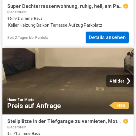
Super Dachterrassenwohnung, ruhig, hell, am Park, S Bahn 200 m
Biederstein
96
m²
2
Zimmer
Haus
·
Keller
·
Heizung
·
Balkon
·
Terrasse
·
Aufzug
·
Parkplatz
Details ansehen
Seit 2 Tagen
bei
Rentola
4 bilder
Haus
·
Zur Miete
Preis auf Anfrage
NEU
Stellplätze in der Tiefgarage zu vermieten, Motorstraße nähe Frankfurter Ring
Biederstein
2
m²
1
Zimmer
Haus