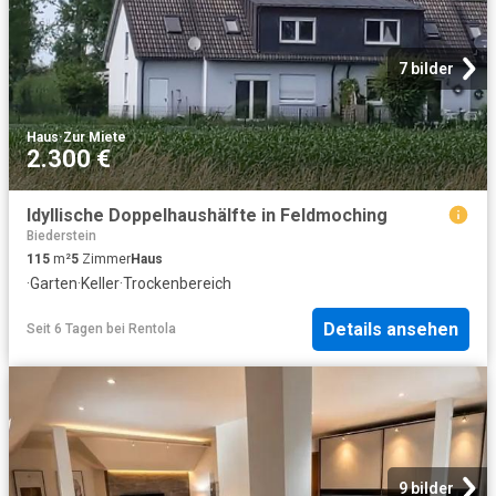
7 bilder
Haus
·
Zur Miete
2.300 €
Idyllische Doppelhaushälfte in Feldmoching
Biederstein
115
m²
5
Zimmer
Haus
·
Garten
·
Keller
·
Trockenbereich
Details ansehen
Seit 6 Tagen
bei
Rentola
9 bilder