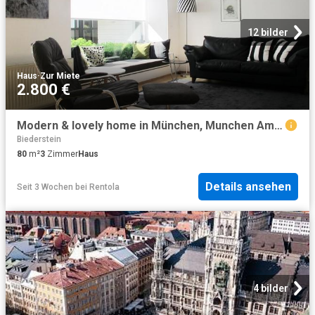
12 bilder
Haus
·
Zur Miete
2.800 €
Modern & lovely home in München, Munchen Amsterdam Apartments for Rent
Biederstein
80
m²
3
Zimmer
Haus
Details ansehen
Seit 3 Wochen
bei
Rentola
4 bilder