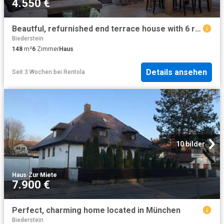
4.550 €
Beautful, refurnished end terrace house with 6 rooms in Obermenzing
Biederstein
148
m²
6
Zimmer
Haus
Details ansehen
Seit 3 Wochen
bei
Rentola
10 bilder
Haus
·
Zur Miete
7.900 €
Perfect, charming home located in München
Biederstein