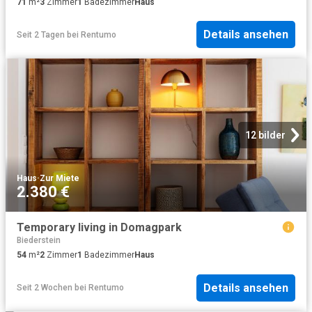
71
m²
3
Zimmer
1
Badezimmer
Haus
Details ansehen
Seit 2 Tagen
bei
Rentumo
12 bilder
Haus
·
Zur Miete
2.380 €
Temporary living in Domagpark
Biederstein
54
m²
2
Zimmer
1
Badezimmer
Haus
Details ansehen
Seit 2 Wochen
bei
Rentumo