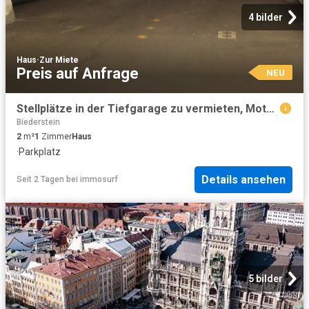
4 bilder
Haus
·
Zur Miete
Preis auf Anfrage
NEU
Stellplätze in der Tiefgarage zu vermieten, Motorstraße nähe Frankfurter Ring
Biederstein
2
m²
1
Zimmer
Haus
·
Parkplatz
Details ansehen
Seit 2 Tagen
bei
immosurf
5 bilder