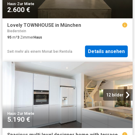
Haus
·
Zur Miete
2.600 €
Lovely TOWNHOUSE in München
Biederstein
95
m²
3
Zimmer
Haus
Details ansehen
Seit mehr als einem Monat
bei
Rentola
12 bilder
Haus
·
Zur Miete
5.190 €
Spacious multi level designer home with terrace and two balconies – ideal for families or business stays