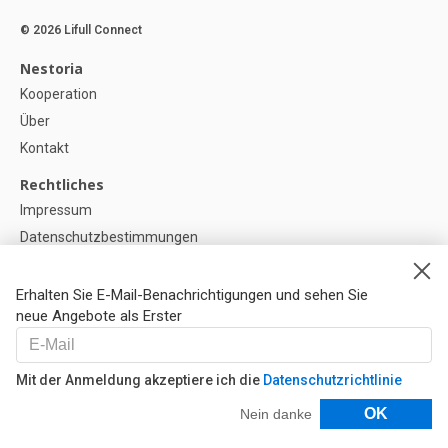
© 2026 Lifull Connect
Nestoria
Kooperation
Über
Kontakt
Rechtliches
Impressum
Datenschutzbestimmungen
Politik zur Verwendung von Cookies
Cookie-Einstellunge
Erhalten Sie E-Mail-Benachrichtigungen und sehen Sie
neue Angebote als Erster
Hilfe
FAQ
Mit der Anmeldung akzeptiere ich die
Datenschutzrichtlinie
Unsere Partner
Filter
OK
Nein danke