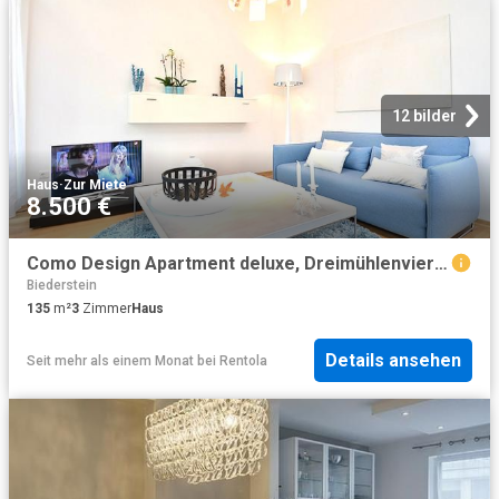
12 bilder
Haus
·
Zur Miete
8.500 €
Como Design Apartment deluxe, Dreimühlenviertel area, close to Isar river
Biederstein
135
m²
3
Zimmer
Haus
Details ansehen
Seit mehr als einem Monat
bei
Rentola