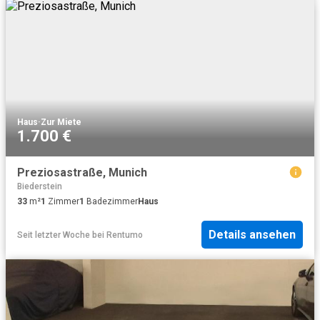
Haus
·
Zur Miete
1.700 €
Preziosastraße, Munich
Biederstein
33
m²
1
Zimmer
1
Badezimmer
Haus
Details ansehen
Seit letzter Woche
bei
Rentumo