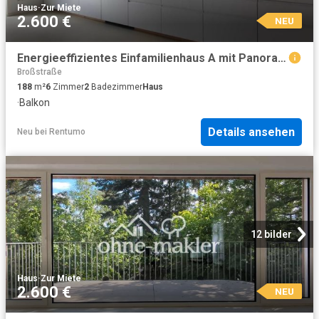
Haus
·
Zur Miete
2.600 €
NEU
Energieeffizientes Einfamilienhaus A mit Panoramablick im Taunus
Broßstraße
188
m²
6
Zimmer
2
Badezimmer
Haus
·
Balkon
Details ansehen
Neu
bei
Rentumo
12 bilder
Haus
·
Zur Miete
2.600 €
NEU