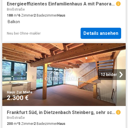
Energieeffizientes Einfamilienhaus A mit Panoramablick im Taunus
Broßstraße
188
m²
6
Zimmer
2
Badezimmer
Haus
·
Balkon
Details ansehen
Neu
bei
Ohne-makler
12 bilder
Haus
·
Zur Miete
2.300 €
Frankfurt Süd, in Dietzenbach Steinberg, sehr schönes Haus mit großem Garten, Garage, EBK und Sauna
Broßstraße
200
m²
5
Zimmer
2
Badezimmer
Haus