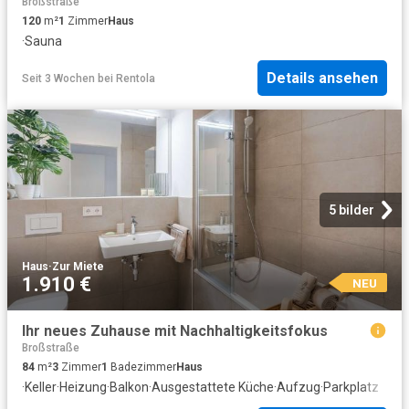
Broßstraße
120
m²
1
Zimmer
Haus
·
Sauna
Details ansehen
Seit 3 Wochen
bei
Rentola
5 bilder
Haus
·
Zur Miete
1.910 €
NEU
Ihr neues Zuhause mit Nachhaltigkeitsfokus
Broßstraße
84
m²
3
Zimmer
1
Badezimmer
Haus
·
Keller
·
Heizung
·
Balkon
·
Ausgestattete Küche
·
Aufzug
·
Parkplatz