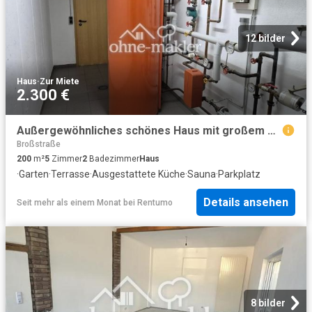
12 bilder
Haus
·
Zur Miete
2.300 €
Außergewöhnliches schönes Haus mit großem Garten, Garage, EBK und Sauna
Broßstraße
200
m²
5
Zimmer
2
Badezimmer
Haus
·
Garten
·
Terrasse
·
Ausgestattete Küche
·
Sauna
·
Parkplatz
Details ansehen
Seit mehr als einem Monat
bei
Rentumo
8 bilder