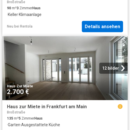
Broßstraße
90
m²
3
Zimmer
Haus
·
Keller
·
Klimaanlage
Details ansehen
Neu
bei
Rentola
12 bilder
Haus
·
Zur Miete
2.700 €
Haus zur Miete in Frankfurt am Main
Broßstraße
135
m²
5
Zimmer
Haus
·
Garten
·
Ausgestattete Küche