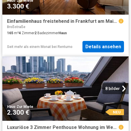
Haus
·
Zur Miete
3.300 €
Einfamilienhaus freistehend in Frankfurt am Main Sachsenhausen Nord
Broßstraße
165
m²
4
Zimmer
2
Badezimmer
Haus
Details ansehen
Seit mehr als einem Monat
bei
Rentumo
8 bilder
Haus
·
Zur Miete
2.300 €
NEU
Luxuriöse 3 Zimmer Penthouse Wohnung im Westend Frankfurt