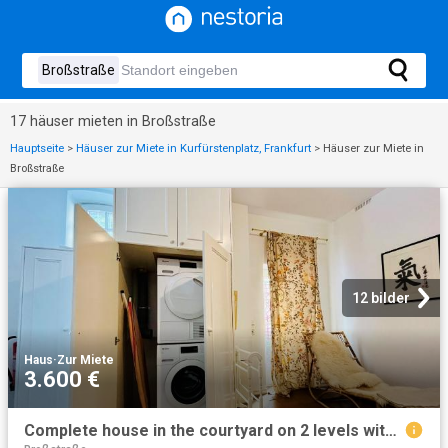
17 häuser mieten in Broßstraße
Hauptseite
>
Häuser zur Miete in Kurfürstenplatz, Frankfurt
>
Häuser zur Miete in
Broßstraße
12 bilder
Haus
·
Zur Miete
3.600 €
Complete house in the courtyard on 2 levels with sauna, private terrace, 2 bedrooms, 2 bathrooms and car park in Frankfurt Westend, Frankfurt Amsterdam Apartments for Rent