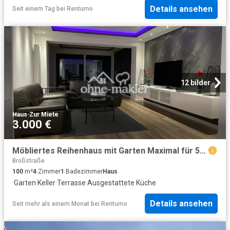
Details ansehen
Seit einem Tag
bei
Rentumo
12 bilder
Haus
·
Zur Miete
3.000 €
Möbliertes Reihenhaus mit Garten Maximal für 5 Personen Frei ab 01.10.26
Broßstraße
100
m²
4
Zimmer
1
Badezimmer
Haus
·
Garten
·
Keller
·
Terrasse
·
Ausgestattete Küche
Details ansehen
Seit mehr als einem Monat
bei
Rentumo