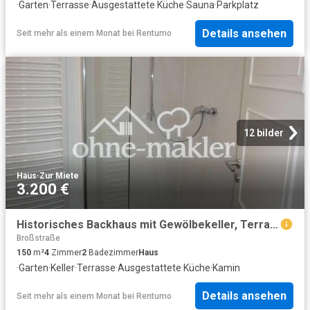
·
Garten
·
Terrasse
·
Ausgestattete Küche
·
Sauna
·
Parkplatz
Details ansehen
Seit mehr als einem Monat
bei
Rentumo
12 bilder
Haus
·
Zur Miete
3.200 €
Historisches Backhaus mit Gewölbekeller, Terrasse & Parklage – Bad Soden am Taunus
Broßstraße
150
m²
4
Zimmer
2
Badezimmer
Haus
·
Garten
·
Keller
·
Terrasse
·
Ausgestattete Küche
·
Kamin
Details ansehen
Seit mehr als einem Monat
bei
Rentumo