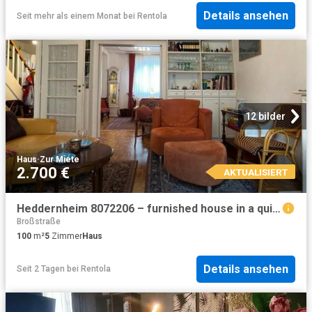
Details ansehen
Seit mehr als einem Monat
bei
Rentola
12 bilder
Haus
·
Zur Miete
2.700 €
AKTUALISIERT
Heddernheim 8072206 – furnished house in a quiet area
Broßstraße
100
m²
5
Zimmer
Haus
Details ansehen
Seit 2 Tagen
bei
Rentola