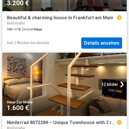
3.200 €
Beautiful & charming house in Frankfurt am Main
Broßstraße
161
m²
6
Zimmer
Haus
Details ansehen
Seit 2 Wochen
bei
Rentola
12 bilder
Haus
·
Zur Miete
1.600 €
Niederrad 8072284 – Unique Townhouse with 2 rooms
Broßstraße