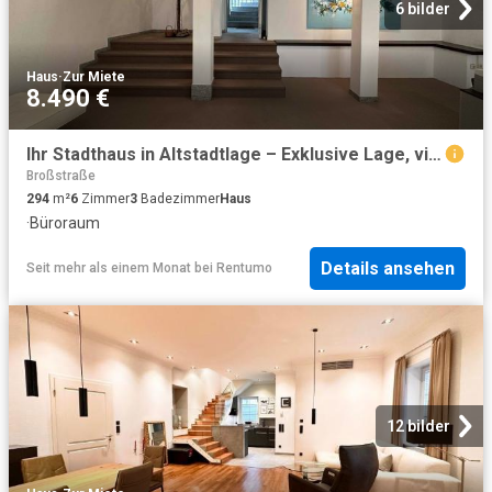
6 bilder
Haus
·
Zur Miete
8.490 €
Ihr Stadthaus in Altstadtlage – Exklusive Lage, vielseitige Nutzung
Broßstraße
294
m²
6
Zimmer
3
Badezimmer
Haus
·
Büroraum
Details ansehen
Seit mehr als einem Monat
bei
Rentumo
12 bilder