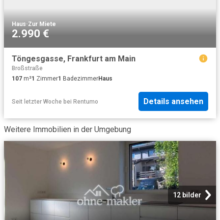
Haus
·
Zur Miete
2.990 €
Töngesgasse, Frankfurt am Main
Broßstraße
107
m²
1
Zimmer
1
Badezimmer
Haus
Details ansehen
Seit letzter Woche
bei
Rentumo
Weitere Immobilien in der Umgebung
12 bilder