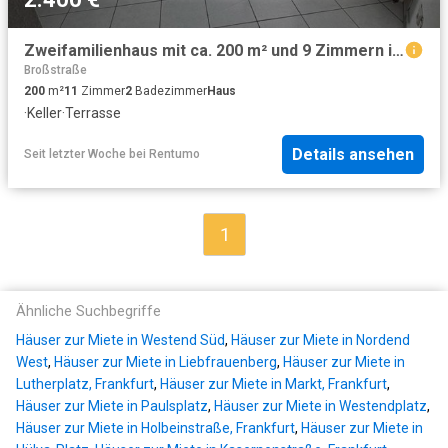
Zweifamilienhaus mit ca. 200 m² und 9 Zimmern in Erlensee – nur als gesamtes Haus zu vermieten
Broßstraße
200
m²
11
Zimmer
2
Badezimmer
Haus
·
Keller
·
Terrasse
Details ansehen
Seit letzter Woche
bei
Rentumo
1
Ähnliche Suchbegriffe
Häuser zur Miete in Westend Süd
,
Häuser zur Miete in Nordend
West
,
Häuser zur Miete in Liebfrauenberg
,
Häuser zur Miete in
Lutherplatz, Frankfurt
,
Häuser zur Miete in Markt, Frankfurt
,
Häuser zur Miete in Paulsplatz
,
Häuser zur Miete in Westendplatz
,
Häuser zur Miete in Holbeinstraße, Frankfurt
,
Häuser zur Miete in