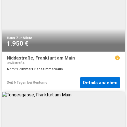
Haus
·
Zur Miete
1.950 €
Niddastraße, Frankfurt am Main
Broßstraße
67
m²
1
Zimmer
1
Badezimmer
Haus
Details ansehen
Seit 6 Tagen
bei
Rentumo