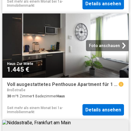
Seit mehr als einem Monat
bei
1a-
Details ansehen
Immobilienmarkt
Foto anschauen
Haus
·
Zur Miete
1.445 €
Voll ausgestattetes Penthouse Apartment für 1 Person, zentral in Frankfurt Niederrad
Broßstraße
30
m²
1
Zimmer
1
Badezimmer
Haus
Seit mehr als einem Monat
bei
1a-
Details ansehen
Immobilienmarkt