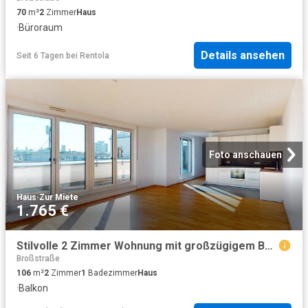
70
m²
2
Zimmer
Haus
·
Büroraum
Details ansehen
Seit 6 Tagen
bei
Rentola
Foto anschauen
Haus
·
Zur Miete
1.765 €
Stilvolle 2 Zimmer Wohnung mit großzügigem Balkon *inkl. Umzugsbonus
Broßstraße
106
m²
2
Zimmer
1
Badezimmer
Haus
·
Balkon