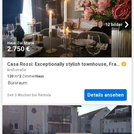
12 bilder
Haus
·
Zur Miete
2.750 €
Casa Rossi: Exceptionally stylish townhouse, Frankfurt Amsterdam Apartments for Rent
Broßstraße
120
m²
2
Zimmer
Haus
·
Büroraum
Details ansehen
Seit 3 Wochen
bei
Rentola