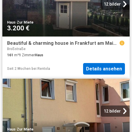
12 bilder
Haus
·
Zur Miete
3.200 €
Beautiful & charming house in Frankfurt am Main, Frankfurt Amsterdam Apartments for Rent
Broßstraße
161
m²
1
Zimmer
Haus
Details ansehen
Seit 2 Wochen
bei
Rentola
12 bilder
Haus
·
Zur Miete