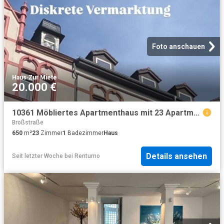
Foto anschauen
Haus
·
Zur Miete
20.000 €
10361 Möbliertes Apartmenthaus mit 23 Apartments Long Stay
Broßstraße
650
m²
23
Zimmer
1
Badezimmer
Haus
Details ansehen
Seit letzter Woche
bei
Rentumo