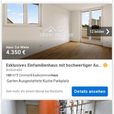
12 bilder
Haus
·
Zur Miete
4.350 €
Exklusives Einfamilienhaus mit hochwertiger Ausstattung, Garage und Garten
Broßstraße
185
m²
7
Zimmer
3
Badezimmer
Haus
·
Garten
·
Ausgestattete Küche
·
Parkplatz
Details ansehen
Seit mehr als einem Monat
bei
Rentumo