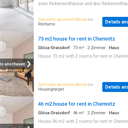
zwei Reihenendhäuser und drei Reihenmithäu
Die Wohnflächen variieren zwischen ca. 107 
ca. 167 m² und erstrecken sich jeweils über d
Seit mehr als einem Monat
bei
Details a
Etagen. Die Kaltmiete beträgt 12,00 €/m² zzg
Rentumo
Nebenkosten. Im Erdgeschoss erwarten Sie 
einladender Eingangsbereich mit Garderobe, 
73 m2 house for rent in Chemnitz
Hauswirtschaftsraum, ein Gäste-WC sowie e
großzügiger, offen gestalteter Wohn- und
Glösa-Draisdorf
·
73
m²
·
2
Zimmer
·
Haus
Essbereich mit moderner Küche und direkte
House 73 m2 with 2 rooms for rent in Chemn
Zugang zum Balkon. Das mittlere Reihenhha
to anschauen
verfügt zusätzlich über einen praktischen Ab
angrenzend an den Hauswirtschaftsraum. Das
Obergeschoss bietet zwei bis drei individuel
Seit mehr als einem Monat
bei
nutzbare Zimmer – ideal als Schlaf-, Kinder-,
Details a
Housingtarget
oder Arbeitszimmer – sowie ein stilvolles
Badezimmer. In den Reihenmithäusern stehe
46 m2 house for rent in Chemnitz
zusätzlich Abslflächen direkt an den Schlaf
zur Verfügung. Im Untergeschoss befinden si
Glösa-Draisdorf
·
46
m²
·
2
Zimmer
·
Haus
Garagen mit direktem Hauszugang sowie jewe
House 46 m2 with 2 rooms for rent in Chemn
separates Ke