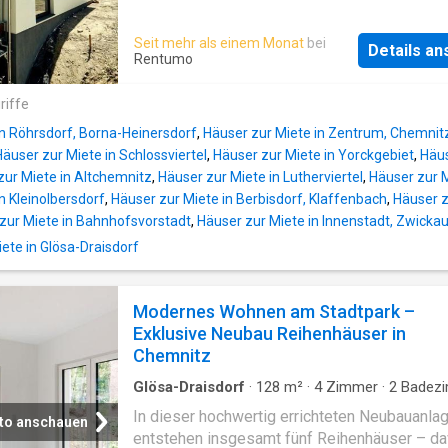
Verkehrsanbindung zum AutobahnanschluÃ
Die Wohnflächen variieren zwischen ca. 107 
Chemnitz Nord ( A4 ). - nutzerfreundlicher Gr
ca. 167 m² und erstrecken sich jeweils über d
Seit mehr als einem Monat
bei
- LaminatfuÃboden - lichtdurchflutetes Woh
Details a
Etagen. Die Kaltmiete beträgt 12,00 €/m² zzg
Rentumo
- separate KÃ¼che mit Fenster - Badezimme
Nebenkosten. Im Erdgeschoss erwarten Sie 
Wanne saniertes Mehrfamilienhaus Anzahl d
einladender Eingangsbereich mit Garderobe, 
riffe
Schlafzimmer: 1, Anzahl der Badezimmer: 1, 
Hauswirtschaftsraum, ein Gäste-WC sowie e
Etagen
in Röhrsdorf, Borna-Heinersdorf
,
Häuser zur Miete in Zentrum, Chemnit
großzügiger, offen gestalteter Wohn- und
Häuser zur Miete in Schlossviertel
,
Häuser zur Miete in Yorckgebiet
,
Häus
Essbereich mit moderner Küche und direkte
zur Miete in Altchemnitz
,
Häuser zur Miete in Lutherviertel
,
Häuser zur M
Zugang zum Balkon. Das mittlere Reihenhha
n Kleinolbersdorf
,
Häuser zur Miete in Berbisdorf, Klaffenbach
,
Häuser z
verfügt zusätzlich über einen praktischen Ab
zur Miete in Bahnhofsvorstadt
,
Häuser zur Miete in Innenstadt, Zwicka
angrenzend an den Hauswirtschaftsraum. Das
te in Glösa-Draisdorf
Obergeschoss bietet zwei bis drei individuel
nutzbare Zimmer – ideal als Schlaf-, Kinder-,
oder Arbeitszimmer – sowie ein stilvolles
Modernes Wohnen am Stadtpark –
Badezimmer. In den Reihenmithäusern stehe
Exklusive Neubau Reihenhäuser in
zusätzlich Abslflächen direkt an den Schlaf
Chemnitz
zur Verfügung. Im Untergeschoss befinden si
Garagen mit direktem Hauszugang sowie jewe
Glösa-Draisdorf
·
128
m²
·
4
Zimmer
·
2
Badez
separa
Haus
·
Keller
·
Balkon
In dieser hochwertig errichteten Neubauanla
to anschauen
entstehen insgesamt fünf Reihenhäuser – d