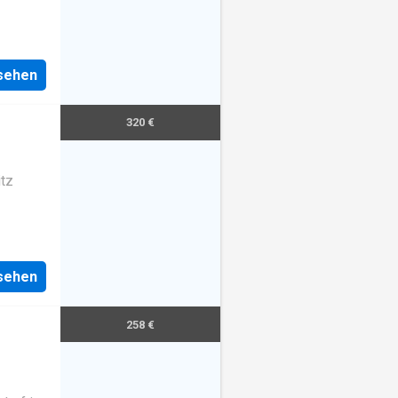
nsehen
320 €
itz
nsehen
258 €