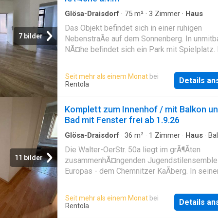
Glösa-Draisdorf
·
75
m²
·
3
Zimmer
·
Haus
Das Objekt befindet sich in einer ruhigen
7 bilder
NebenstraÃe auf dem Sonnenberg. In unmitb
NÃ¤he befindet sich ein Park mit Spielplatz.
Innenstadt ist zu Fuss erreichbar. -
nutzerfreundlicher Grundriss -Laminat in den
Seit mehr als einem Monat
bei
Details a
MietrÃ¤umen -gerÃ¤umiges Wohnzimmer -
Rentola
gefliestes Bad mit Badewanne und WM-Ansc
alle Zimmer vom Flur erreichbar Mehrfamilie
Komplett zum Innenhof / mit Balkon u
unterkellert -Aufzug im Haus vorhanden Jetz
Bad mit Fenster frei ab 1.9.26
anrufen und Besichtigungstermin vereinbaren
freuen uns auf Ihren Anruf. Anzahl der Schla
Glösa-Draisdorf
·
36
m²
·
1
Zimmer
·
Haus
·
Ba
2, Anzahl der Badezimmer: 1, 5 Etagen
Die Walter-OerStr. 50a liegt im grÃ¶Ãten
11 bilder
zusammenhÃ¤ngenden Jugendstilensemble
Europas - dem Chemnitzer KaÃberg. In seine
als hundertjÃ¤hrigen Geschichte etablierte si
KaÃberg als die beliebteste Wohnlage in Che
Seit mehr als einem Monat
bei
Details a
zum einen auf Grund der stilvollen, reprÃ¤se
Rentola
und zum grÃ¶Ãten Teil bereits sanierten