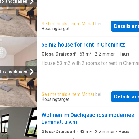
to anschauen
Seit mehr als einem Monat
bei
Details a
Housingtarget
53 m2 house for rent in Chemnitz
Glösa-Draisdorf
·
53
m²
·
2
Zimmer
·
Haus
House 53 m2 with 2 rooms for rent in Chemn
to anschauen
Seit mehr als einem Monat
bei
Details a
Housingtarget
Wohnen im Dachgeschoss modernes
Laminat. u.v.m
Glösa-Draisdorf
·
43
m²
·
2
Zimmer
·
Haus