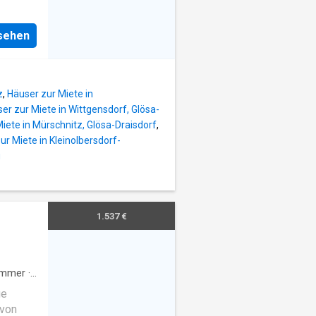
m² und
undriss
rei
nzimmer
nsehen
l.
r mit
ein
er
ein
4
in
z
,
Häuser zur Miete in
er zur Miete in Wittgensdorf, Glösa-
m
iete in Mürschnitz, Glösa-Draisdorf
,
us
ur Miete in Kleinolbersdorf-
slraum,
u
 1.
l
 Gäste-
1.537 €
n Ihnen
zimmern
ch die
ils ein
immer
·
ge
avon