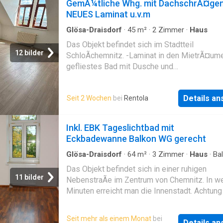
GemÃ¼tliche Whg. mit DachschrÃ¤ge
NEUES Laminat u.v.m
Glösa-Draisdorf
·
45
m²
·
2
Zimmer
·
Haus
Das Objekt befindet sich im Stadtteil
12 bilder
SchloÃchemnitz. -Laminat in den MietrÃ¤um
gefliestes Bad mit Dusche und
Waschmaschinenanschluss -lichtdurchflutete
RÃ¤ume -saniertes Mehrfamilienhaus -unterk
Details a
Seit 2 Wochen
bei
Rentola
Anzahl der Schlafzimmer: 1, Anzahl der Bad
1, 4 Etagen
Inkl. EBK Tageslichtbad mit
Eckbadewanne Balkon WG gerecht
Glösa-Draisdorf
·
64
m²
·
3
Zimmer
·
Haus
·
Ba
Ausgestattete Küche
Das Objekt befindet sich in einer ruhigen
11 bilder
NebenstraÃe im Zentrum von Chemnitz. In w
Minuten erreicht man die Innenstadt. Achtung
TÃ¼rzargen + Bodenbelagerneuerung wird n
durchgefÃ¼hrt Eventuell Anpassung der Kalt
Seit mehr als einem Monat
bei
Details a