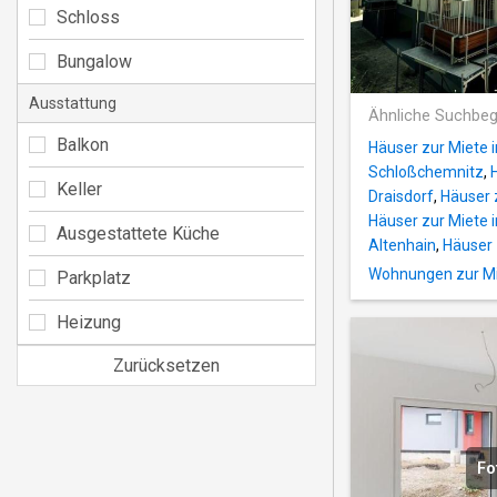
Schloss
Bungalow
Ausstattung
Ähnliche Suchbeg
Balkon
Häuser zur Miete 
Schloßchemnitz
,
Keller
Draisdorf
,
Häuser 
Häuser zur Miete i
Ausgestattete Küche
Altenhain
,
Häuser 
Wohnungen zur Mie
Parkplatz
Heizung
Zurücksetzen
Fo