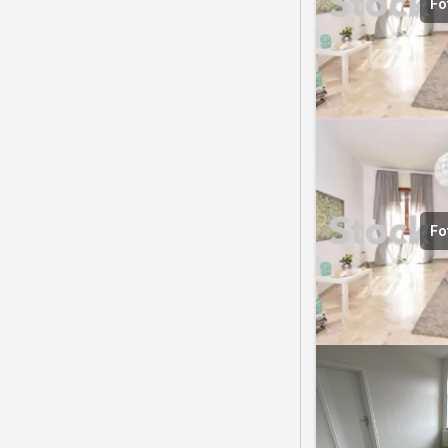
Fo
Fo