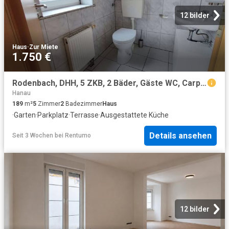
12 bilder
Haus
·
Zur Miete
1.750 €
Rodenbach, DHH, 5 ZKB, 2 Bäder, Gäste WC, Carport, Garten
Hanau
189
m²
5
Zimmer
2
Badezimmer
Haus
·
Garten
·
Parkplatz
·
Terrasse
·
Ausgestattete Küche
Details ansehen
Seit 3 Wochen
bei
Rentumo
12 bilder