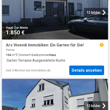
12 bilder
Haus
·
Zur Miete
1.850 €
Ars Vivendi Immobilien: Ein Garten für Sie!
Hanau
154
m²
7
Zimmer
1
Badezimmer
Haus
·
Garten
·
Terrasse
·
Ausgestattete Küche
Details ansehen
Seit 3 Wochen
bei
Immobilien.de
12 bilder