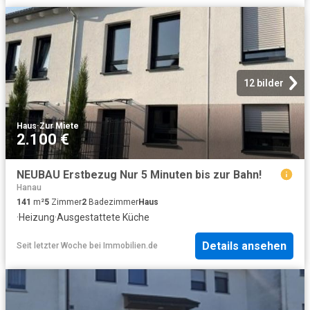
12 bilder
Haus
·
Zur Miete
2.100 €
NEUBAU Erstbezug Nur 5 Minuten bis zur Bahn!
Hanau
141
m²
5
Zimmer
2
Badezimmer
Haus
·
Heizung
·
Ausgestattete Küche
Details ansehen
Seit letzter Woche
bei
Immobilien.de