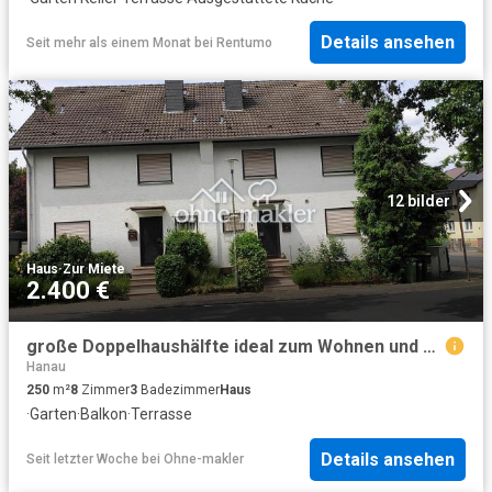
Details ansehen
Seit mehr als einem Monat
bei
Rentumo
12 bilder
Haus
·
Zur Miete
2.400 €
große Doppelhaushälfte ideal zum Wohnen und Arbeiten
Hanau
250
m²
8
Zimmer
3
Badezimmer
Haus
·
Garten
·
Balkon
·
Terrasse
Details ansehen
Seit letzter Woche
bei
Ohne-makler