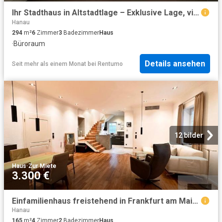
Ihr Stadthaus in Altstadtlage – Exklusive Lage, vielseitige Nutzung
Hanau
294
m²
6
Zimmer
3
Badezimmer
Haus
·
Büroraum
Details ansehen
Seit mehr als einem Monat
bei
Rentumo
12 bilder
Haus
·
Zur Miete
3.300 €
Einfamilienhaus freistehend in Frankfurt am Main Sachsenhausen Nord
Hanau
165
m²
4
Zimmer
2
Badezimmer
Haus