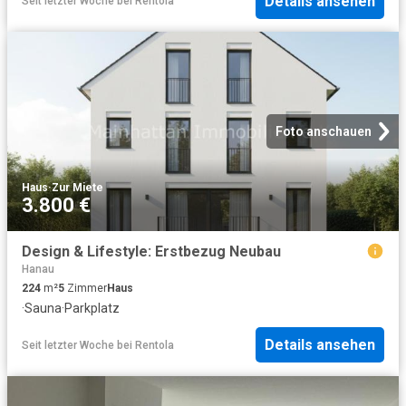
Details ansehen
Seit letzter Woche
bei
Rentola
Foto anschauen
Haus
·
Zur Miete
3.800 €
Design & Lifestyle: Erstbezug Neubau
Hanau
224
m²
5
Zimmer
Haus
·
Sauna
·
Parkplatz
Details ansehen
Seit letzter Woche
bei
Rentola