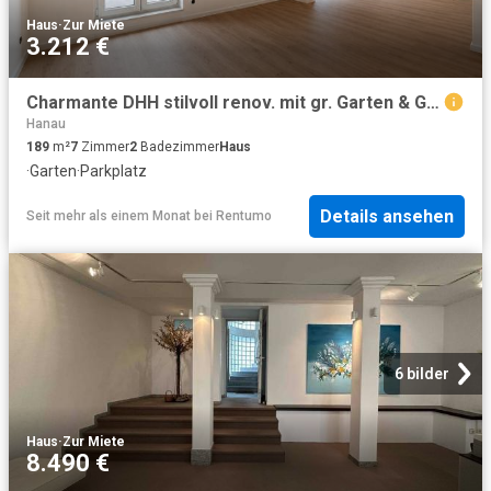
Haus
·
Zur Miete
3.212 €
Charmante DHH stilvoll renov. mit gr. Garten & Garage
Hanau
189
m²
7
Zimmer
2
Badezimmer
Haus
·
Garten
·
Parkplatz
Details ansehen
Seit mehr als einem Monat
bei
Rentumo
6 bilder
Haus
·
Zur Miete
8.490 €