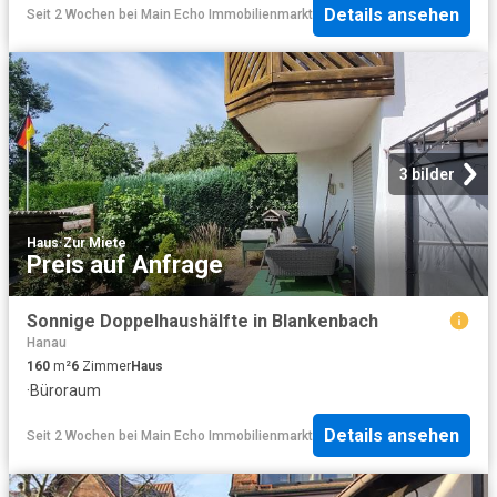
Details ansehen
Seit 2 Wochen
bei
Main Echo Immobilienmarkt
3 bilder
Haus
·
Zur Miete
Preis auf Anfrage
Sonnige Doppelhaushälfte in Blankenbach
Hanau
160
m²
6
Zimmer
Haus
·
Büroraum
Details ansehen
Seit 2 Wochen
bei
Main Echo Immobilienmarkt