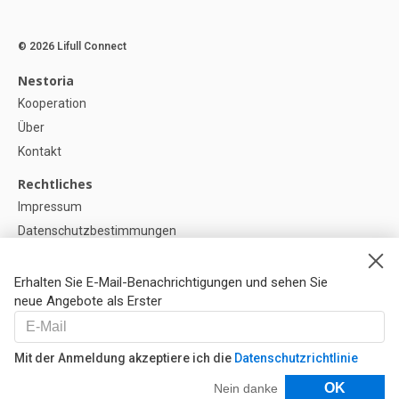
© 2026 Lifull Connect
Nestoria
Kooperation
Über
Kontakt
Rechtliches
Impressum
Datenschutzbestimmungen
Politik zur Verwendung von Cookies
Cookie-Einstellunge
Erhalten Sie E-Mail-Benachrichtigungen und sehen Sie
neue Angebote als Erster
Hilfe
FAQ
Mit der Anmeldung akzeptiere ich die
Datenschutzrichtlinie
Unsere Partner
Filter
OK
Nein danke