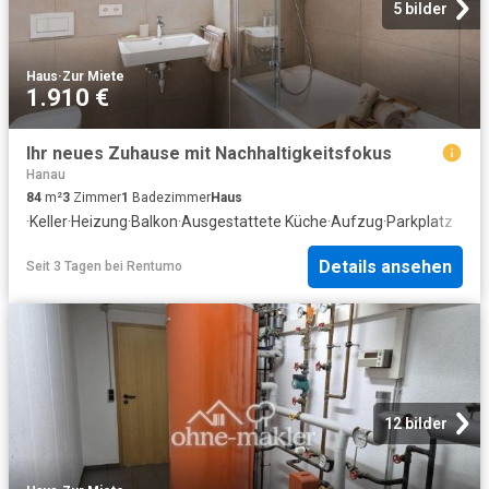
5 bilder
Haus
·
Zur Miete
1.910 €
Ihr neues Zuhause mit Nachhaltigkeitsfokus
Hanau
84
m²
3
Zimmer
1
Badezimmer
Haus
·
Keller
·
Heizung
·
Balkon
·
Ausgestattete Küche
·
Aufzug
·
Parkplatz
Details ansehen
Seit 3 Tagen
bei
Rentumo
12 bilder