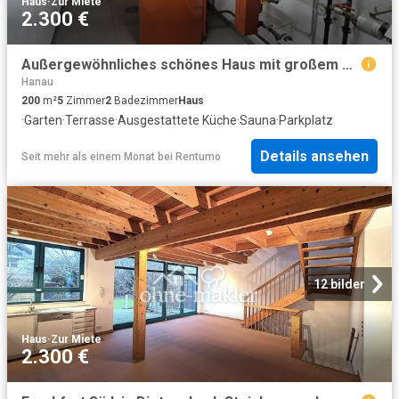
Haus
·
Zur Miete
2.300 €
Außergewöhnliches schönes Haus mit großem Garten, Garage, EBK und Sauna
Hanau
200
m²
5
Zimmer
2
Badezimmer
Haus
·
Garten
·
Terrasse
·
Ausgestattete Küche
·
Sauna
·
Parkplatz
Details ansehen
Seit mehr als einem Monat
bei
Rentumo
12 bilder
Haus
·
Zur Miete
2.300 €