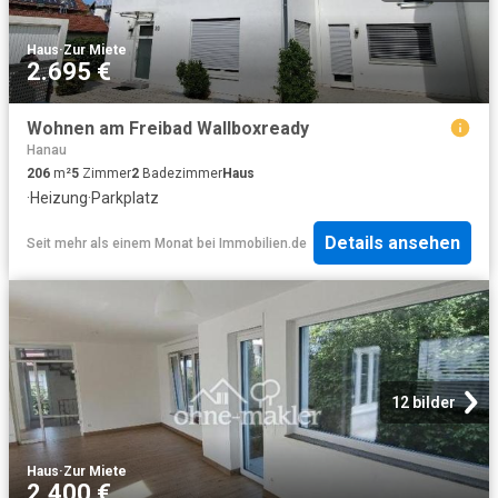
Haus
·
Zur Miete
2.695 €
Wohnen am Freibad Wallboxready
Hanau
206
m²
5
Zimmer
2
Badezimmer
Haus
·
Heizung
·
Parkplatz
Details ansehen
Seit mehr als einem Monat
bei
Immobilien.de
12 bilder
Haus
·
Zur Miete
2.400 €