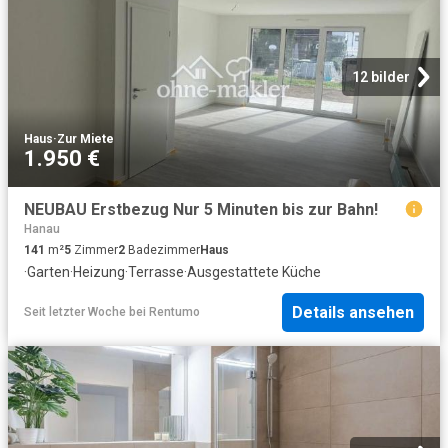
12 bilder
Haus
·
Zur Miete
1.950 €
NEUBAU Erstbezug Nur 5 Minuten bis zur Bahn!
Hanau
141
m²
5
Zimmer
2
Badezimmer
Haus
·
Garten
·
Heizung
·
Terrasse
·
Ausgestattete Küche
Details ansehen
Seit letzter Woche
bei
Rentumo