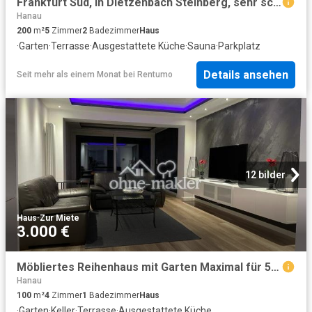
Frankfurt Süd, in Dietzenbach Steinberg, sehr schönes Haus mit großem Garten, Garage, EBK und Sauna
Hanau
200
m²
5
Zimmer
2
Badezimmer
Haus
·
Garten
·
Terrasse
·
Ausgestattete Küche
·
Sauna
·
Parkplatz
Details ansehen
Seit mehr als einem Monat
bei
Rentumo
12 bilder
Haus
·
Zur Miete
3.000 €
Möbliertes Reihenhaus mit Garten Maximal für 5 Personen Frei ab 01.10.26
Hanau
100
m²
4
Zimmer
1
Badezimmer
Haus
·
Garten
·
Keller
·
Terrasse
·
Ausgestattete Küche