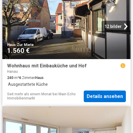
12 bilder
Haus
·
Zur Miete
1.560 €
Wohnhaus mit Einbauküche und Hof
Hanau
240
m²
6
Zimmer
Haus
·
Ausgestattete Küche
Seit mehr als einem Monat
bei
Main Echo
Details ansehen
Immobilienmarkt