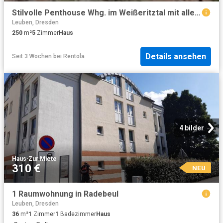
Stilvolle Penthouse Whg. im Weißeritztal mit allem Komfort, den man sich vorstellen kann
Leuben, Dresden
250
m²
5
Zimmer
Haus
Details ansehen
Seit 3 Wochen
bei
Rentola
4 bilder
Haus
·
Zur Miete
310 €
NEU
1 Raumwohnung in Radebeul
Leuben, Dresden
36
m²
1
Zimmer
1
Badezimmer
Haus