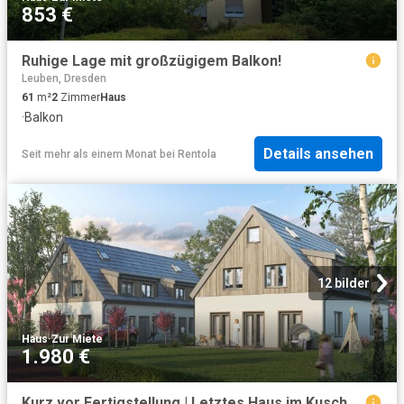
853 €
Ruhige Lage mit großzügigem Balkon!
Leuben, Dresden
61
m²
2
Zimmer
Haus
·
Balkon
Details ansehen
Seit mehr als einem Monat
bei
Rentola
12 bilder
Haus
·
Zur Miete
1.980 €
Kurz vor Fertigstellung | Letztes Haus im Kuschs Hof | eigenes Grundstück