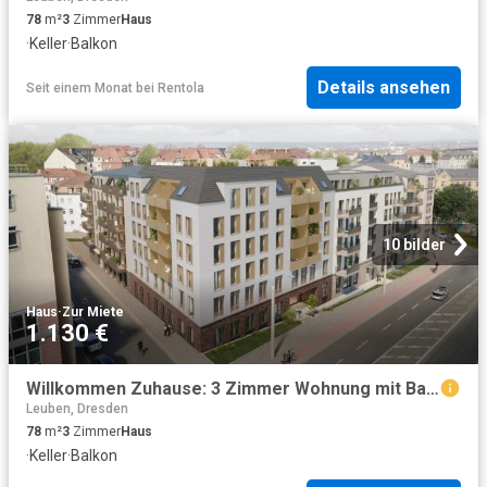
78
m²
3
Zimmer
Haus
·
Keller
·
Balkon
Details ansehen
Seit einem Monat
bei
Rentola
10 bilder
Haus
·
Zur Miete
1.130 €
Willkommen Zuhause: 3 Zimmer Wohnung mit Balkon
Leuben, Dresden
78
m²
3
Zimmer
Haus
·
Keller
·
Balkon