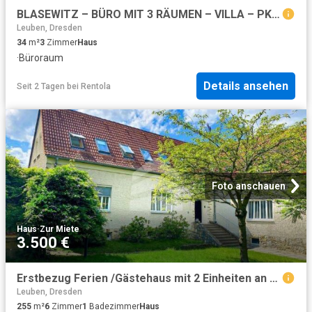
BLASEWITZ – BÜRO MIT 3 RÄUMEN – VILLA – PKW PARKFLÄCHEN – NEUER BODENBELAG – RUHIG & ZENTRAL GELEGEN
Leuben, Dresden
34
m²
3
Zimmer
Haus
·
Büroraum
Details ansehen
Seit 2 Tagen
bei
Rentola
Foto anschauen
Haus
·
Zur Miete
3.500 €
Erstbezug Ferien /Gästehaus mit 2 Einheiten an Unternehmen zu vermieten am weißen Hirsch
Leuben, Dresden
255
m²
6
Zimmer
1
Badezimmer
Haus