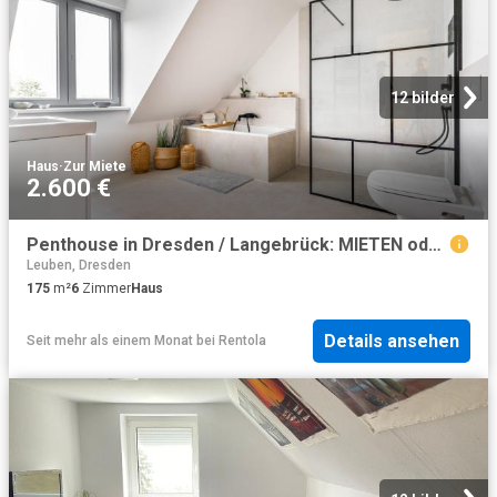
12 bilder
Haus
·
Zur Miete
2.600 €
Penthouse in Dresden / Langebrück: MIETEN oder KAUFEN? Bezugsfertige DHH an der Dresdner Heide mit 175 qm Wohnfläche!
Leuben, Dresden
175
m²
6
Zimmer
Haus
Details ansehen
Seit mehr als einem Monat
bei
Rentola