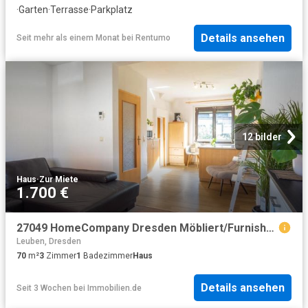
·
Garten
·
Terrasse
·
Parkplatz
Details ansehen
Seit mehr als einem Monat
bei
Rentumo
12 bilder
Haus
·
Zur Miete
1.700 €
27049 HomeCompany Dresden Möbliert/Furnished Reihenhaushaus mit Grundstück in Dresden Niedersedlitz max. 3 Personen
Leuben, Dresden
70
m²
3
Zimmer
1
Badezimmer
Haus
Details ansehen
Seit 3 Wochen
bei
Immobilien.de