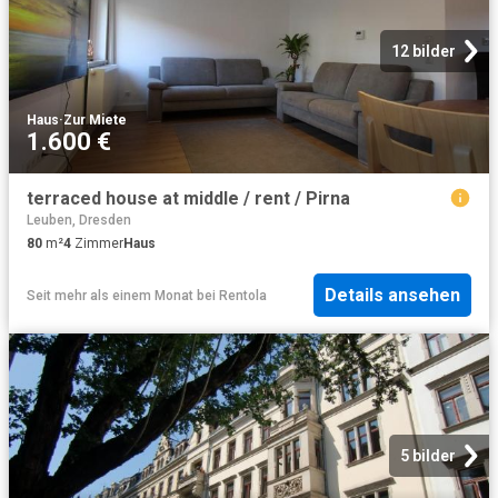
12 bilder
Haus
·
Zur Miete
1.600 €
terraced house at middle / rent / Pirna
Leuben, Dresden
80
m²
4
Zimmer
Haus
Details ansehen
Seit mehr als einem Monat
bei
Rentola
5 bilder