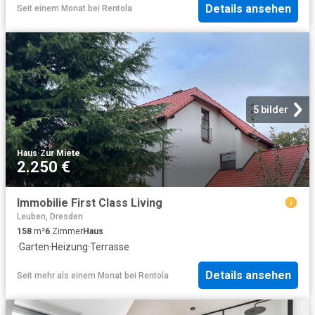
Details ansehen
Seit einem Monat
bei
Rentola
5 bilder
Haus
·
Zur Miete
2.250 €
Immobilie First Class Living
Leuben, Dresden
158
m²
6
Zimmer
Haus
·
Garten
·
Heizung
·
Terrasse
Details ansehen
Seit mehr als einem Monat
bei
Rentola