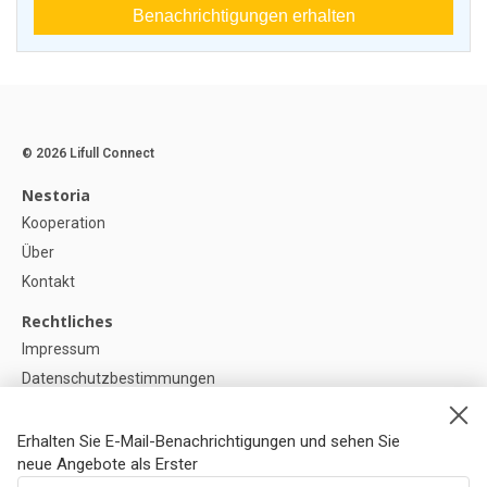
Benachrichtigungen erhalten
© 2026 Lifull Connect
Nestoria
Kooperation
Über
Kontakt
Rechtliches
Impressum
Datenschutzbestimmungen
Politik zur Verwendung von Cookies
Cookie-Einstellunge
Erhalten Sie E-Mail-Benachrichtigungen und sehen Sie
neue Angebote als Erster
Hilfe