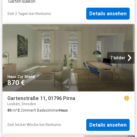
·
Garten
·
Balkon
Details ansehen
Seit 2 Tagen
bei
Rentumo
7 bilder
Haus
·
Zur Miete
870 €
Gartenstraße 11, 01796 Pirna
Leuben, Dresden
85
m²
2
Zimmer
1
Badezimmer
Haus
Details ansehen
Seit letzter Woche
bei
Rentumo