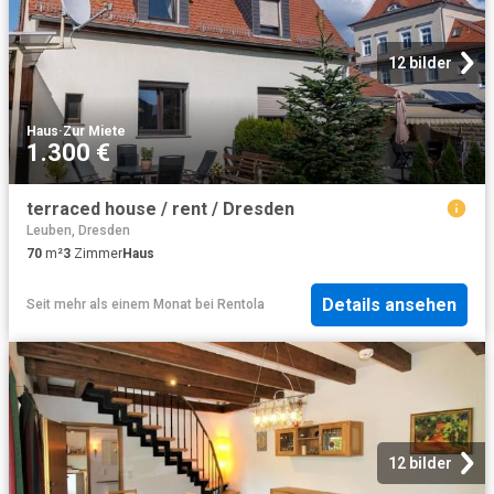
12 bilder
Haus
·
Zur Miete
1.300 €
terraced house / rent / Dresden
Leuben, Dresden
70
m²
3
Zimmer
Haus
Details ansehen
Seit mehr als einem Monat
bei
Rentola
12 bilder