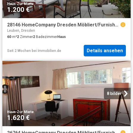
Haus
·
Zur Miete
1.200 €
28146 HomeCompany Dresden Möbliert/Furnished Doppelhaushälfte mit Grundstück in Dresden Leubnitz Neuostra max. 2 Personen
Leuben, Dresden
60
m²
2
Zimmer
2
Badezimmer
Haus
Details ansehen
Seit 2 Wochen
bei
Immobilien.de
8 bilder
Haus
·
Zur Miete
1.620 €
26764 HomeCompany Dresden Möbliert/Furnished Tiny House mit Terrasse in Dresden Neustadt max. 3 Personen