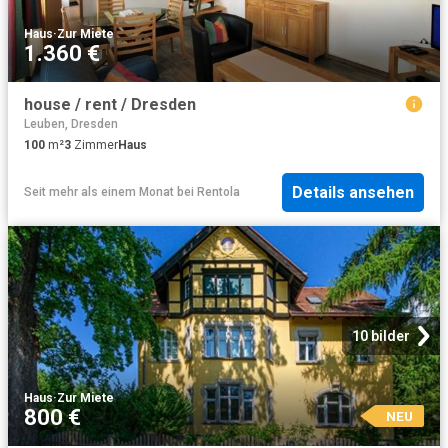
Haus
·
Zur Miete
1.360 €
house / rent / Dresden
Leuben, Dresden
100
m²
3
Zimmer
Haus
Details ansehen
Seit mehr als einem Monat
bei
Rentola
10 bilder
Haus
·
Zur Miete
800 €
NEU