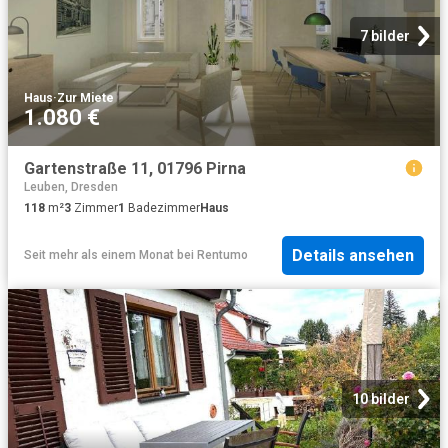
7 bilder
Haus
·
Zur Miete
1.080 €
Gartenstraße 11, 01796 Pirna
Leuben, Dresden
118
m²
3
Zimmer
1
Badezimmer
Haus
Details ansehen
Seit mehr als einem Monat
bei
Rentumo
10 bilder