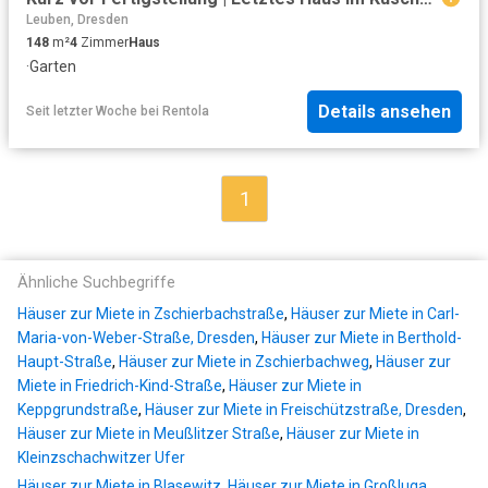
Leuben, Dresden
148
m²
4
Zimmer
Haus
·
Garten
Details ansehen
Seit letzter Woche
bei
Rentola
1
Ähnliche Suchbegriffe
Häuser zur Miete in Zschierbachstraße
,
Häuser zur Miete in Carl-
Maria-von-Weber-Straße, Dresden
,
Häuser zur Miete in Berthold-
Haupt-Straße
,
Häuser zur Miete in Zschierbachweg
,
Häuser zur
Miete in Friedrich-Kind-Straße
,
Häuser zur Miete in
Keppgrundstraße
,
Häuser zur Miete in Freischützstraße, Dresden
,
Häuser zur Miete in Meußlitzer Straße
,
Häuser zur Miete in
Kleinzschachwitzer Ufer
Häuser zur Miete in Blasewitz
,
Häuser zur Miete in Großluga
,