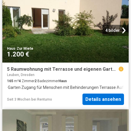
4 bilder
Haus
·
Zur Miete
1.200 €
5 Raumwohnung mit Terrasse und eigenen Garten in Heidenau
Leuben, Dresden
165
m²
4
Zimmer
2
Badezimmer
Haus
·
Garten
·
Zugang für Menschen mit Behinderungen
·
Terrasse
·
Aufzug
Details ansehen
Seit 3 Wochen
bei
Rentumo