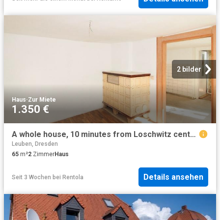
2 bilder
Haus
·
Zur Miete
1.350 €
A whole house, 10 minutes from Loschwitz center, Dresden Amsterdam Apartments for Rent
Leuben, Dresden
65
m²
2
Zimmer
Haus
Details ansehen
Seit 3 Wochen
bei
Rentola