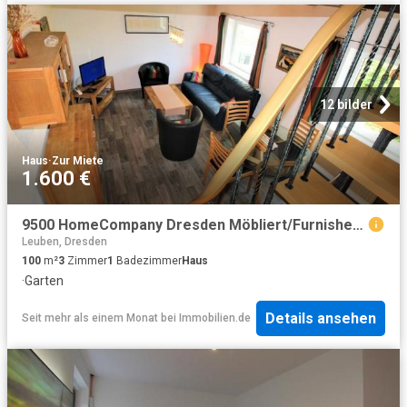
12 bilder
Haus
·
Zur Miete
1.600 €
9500 HomeCompany Dresden Möbliert/Furnished 3 Zimmer Apartment / Haus mit Gartennutzung in Dresden Rochwitz 4 Personen
Leuben, Dresden
100
m²
3
Zimmer
1
Badezimmer
Haus
·
Garten
Details ansehen
Seit mehr als einem Monat
bei
Immobilien.de