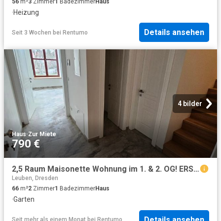
56
m²
3
Zimmer
1
Badezimmer
Haus
·
Heizung
Details ansehen
Seit 3 Wochen
bei
Rentumo
4 bilder
Haus
·
Zur Miete
790 €
2,5 Raum Maisonette Wohnung im 1. & 2. OG! ERSTBEZUG
Leuben, Dresden
66
m²
2
Zimmer
1
Badezimmer
Haus
·
Garten
Details ansehen
Seit mehr als einem Monat
bei
Rentumo