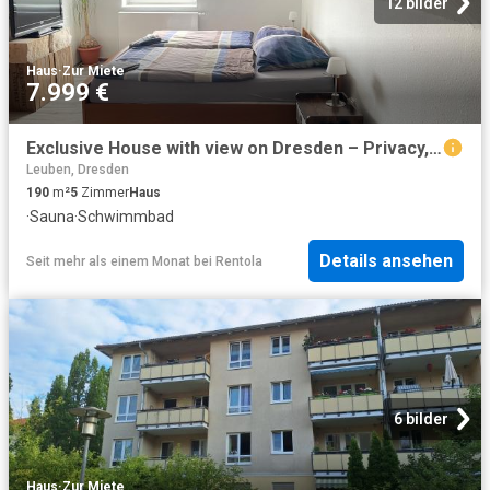
12 bilder
Haus
·
Zur Miete
7.999 €
Exclusive House with view on Dresden – Privacy, Comfort & Prime Location
Leuben, Dresden
190
m²
5
Zimmer
Haus
·
Sauna
·
Schwimmbad
Details ansehen
Seit mehr als einem Monat
bei
Rentola
6 bilder
Haus
·
Zur Miete