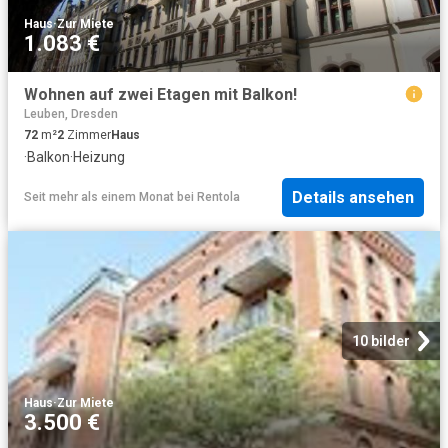
Haus
·
Zur Miete
1.083 €
Wohnen auf zwei Etagen mit Balkon!
Leuben, Dresden
72
m²
2
Zimmer
Haus
·
Balkon
·
Heizung
Details ansehen
Seit mehr als einem Monat
bei
Rentola
10 bilder
Haus
·
Zur Miete
3.500 €