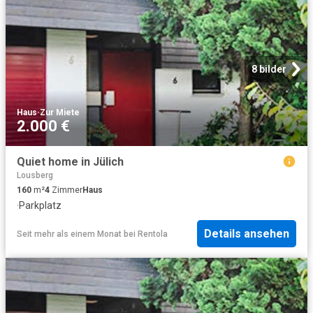
8 bilder
Haus
·
Zur Miete
2.000 €
Quiet home in Jülich
Lousberg
160
m²
4
Zimmer
Haus
·
Parkplatz
Details ansehen
Seit mehr als einem Monat
bei
Rentola