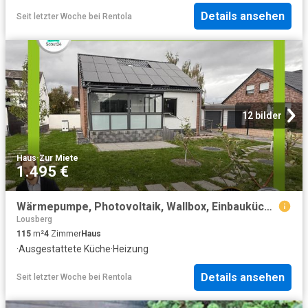
Details ansehen
Seit letzter Woche
bei
Rentola
12 bilder
Haus
·
Zur Miete
1.495 €
Wärmepumpe, Photovoltaik, Wallbox, Einbauküche und noch mehr in Lendersdorf
Lousberg
115
m²
4
Zimmer
Haus
·
Ausgestattete Küche
·
Heizung
Details ansehen
Seit letzter Woche
bei
Rentola