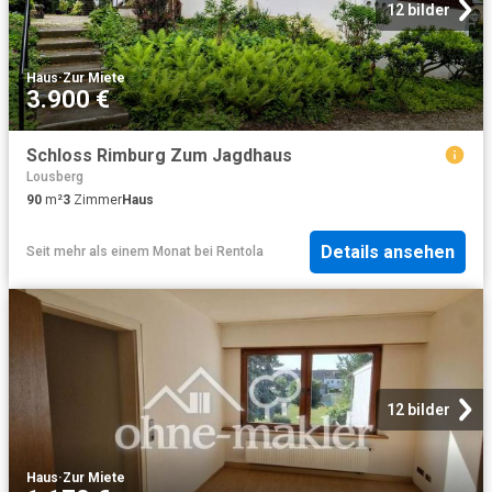
12 bilder
Haus
·
Zur Miete
3.900 €
Schloss Rimburg Zum Jagdhaus
Lousberg
90
m²
3
Zimmer
Haus
Details ansehen
Seit mehr als einem Monat
bei
Rentola
12 bilder
Haus
·
Zur Miete