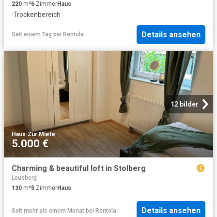
220
m²
6
Zimmer
Haus
·
Trockenbereich
Details ansehen
Seit einem Tag
bei
Rentola
12 bilder
Haus
·
Zur Miete
5.000 €
Charming & beautiful loft in Stolberg
Lousberg
130
m²
5
Zimmer
Haus
Details ansehen
Seit mehr als einem Monat
bei
Rentola