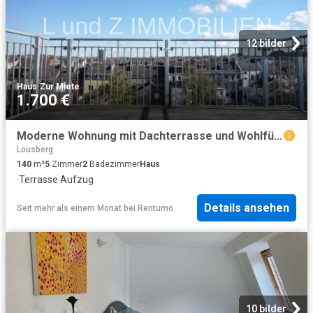
12 bilder
Haus
·
Zur Miete
1.700 €
Moderne Wohnung mit Dachterrasse und Wohlfühlambiente
Lousberg
140
m²
5
Zimmer
2
Badezimmer
Haus
·
Terrasse
·
Aufzug
Details ansehen
Seit mehr als einem Monat
bei
Rentumo
10 bilder