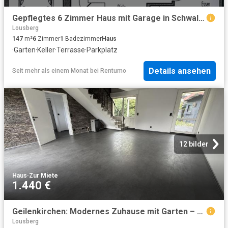
Gepflegtes 6 Zimmer Haus mit Garage in Schwalmtal
Lousberg
147
m²
6
Zimmer
1
Badezimmer
Haus
·
Garten
·
Keller
·
Terrasse
·
Parkplatz
Details ansehen
Seit mehr als einem Monat
bei
Rentumo
12 bilder
Haus
·
Zur Miete
1.440 €
Geilenkirchen: Modernes Zuhause mit Garten – sofort beziehbar
Lousberg