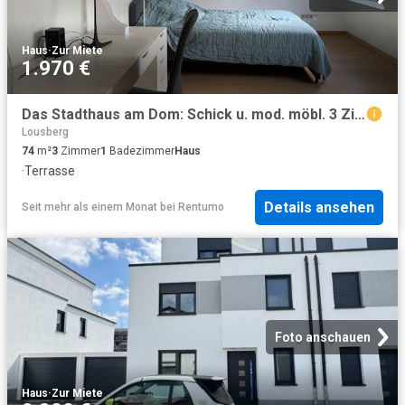
Haus
·
Zur Miete
1.970 €
Das Stadthaus am Dom: Schick u. mod. möbl. 3 Zi Haus inmitten der Altstadt
Lousberg
74
m²
3
Zimmer
1
Badezimmer
Haus
·
Terrasse
Details ansehen
Seit mehr als einem Monat
bei
Rentumo
Foto anschauen
Haus
·
Zur Miete