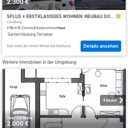
2.300 €
5PLUS + ERSTKLASSIGES WOHNEN: NEUBAU DOPPELHAUSHÄLFTE + GARTEN ALS ERSTBEZUG IN WÜRSELEN LINDEN
Lousberg
170
m²
5
Zimmer
2
Badezimmer
Haus
·
Garten
·
Heizung
·
Terrasse
Details ansehen
Seit mehr als einem Monat
bei
Rentumo
Weitere Immobilien in der Umgebung
4 bilder
Haus
·
Zur Miete
2.000 €