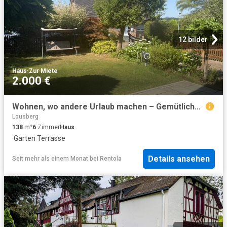
12 bilder
Haus
·
Zur Miete
2.000 €
Wohnen, wo andere Urlaub machen – Gemütliches Haus in ruhiger, naturnaher Lage
Lousberg
138
m²
6
Zimmer
Haus
·
Garten
·
Terrasse
Details ansehen
Seit mehr als einem Monat
bei
Rentola