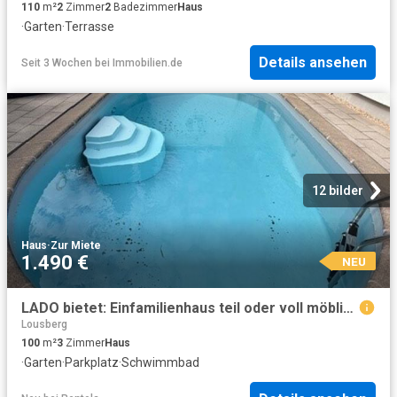
110
m²
2
Zimmer
2
Badezimmer
Haus
·
Garten
·
Terrasse
Details ansehen
Seit 3 Wochen
bei
Immobilien.de
12 bilder
Haus
·
Zur Miete
1.490 €
NEU
LADO bietet: Einfamilienhaus teil oder voll möbliert mit Garten, Pool + Wintergarten in Bergrath!
Lousberg
100
m²
3
Zimmer
Haus
·
Garten
·
Parkplatz
·
Schwimmbad