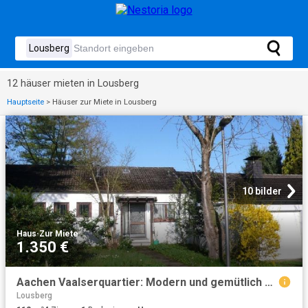
12 häuser mieten in Lousberg
Hauptseite
>
Häuser zur Miete in Lousberg
10 bilder
Haus
·
Zur Miete
1.350 €
Aachen Vaalserquartier: Modern und gemütlich möbl. Bungalow mit Garten
Lousberg