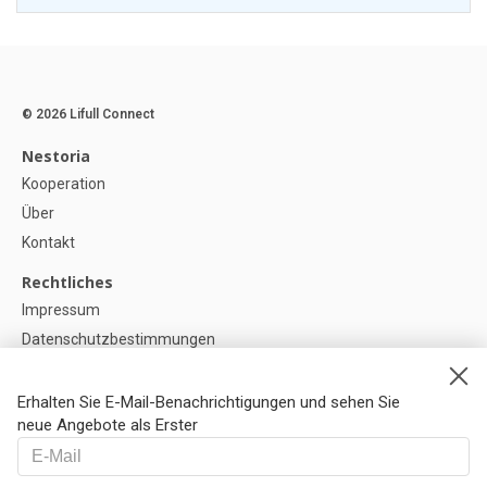
© 2026 Lifull Connect
Nestoria
Kooperation
Über
Kontakt
Rechtliches
Impressum
Datenschutzbestimmungen
Politik zur Verwendung von Cookies
Cookie-Einstellunge
Erhalten Sie E-Mail-Benachrichtigungen und sehen Sie
neue Angebote als Erster
Hilfe
FAQ