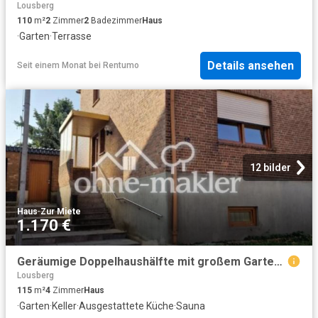
Lousberg
110
m²
2
Zimmer
2
Badezimmer
Haus
·
Garten
·
Terrasse
Details ansehen
Seit einem Monat
bei
Rentumo
12 bilder
Haus
·
Zur Miete
1.170 €
Geräumige Doppelhaushälfte mit großem Garten in ruhiger Lage von Düren Merken – ab dem 01.11.2026
Lousberg
115
m²
4
Zimmer
Haus
·
Garten
·
Keller
·
Ausgestattete Küche
·
Sauna