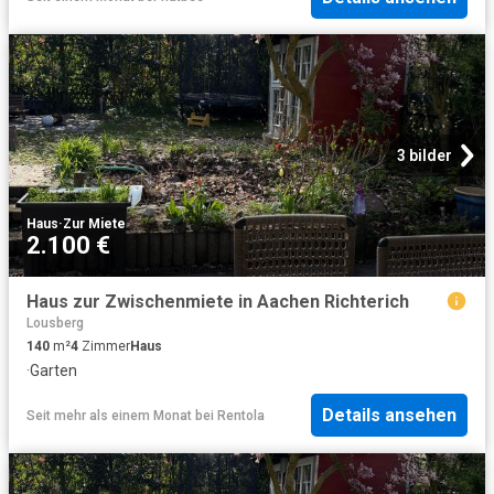
3 bilder
Haus
·
Zur Miete
2.100 €
Haus zur Zwischenmiete in Aachen Richterich
Lousberg
140
m²
4
Zimmer
Haus
·
Garten
Details ansehen
Seit mehr als einem Monat
bei
Rentola