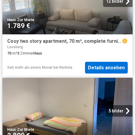
12 bilder
Haus
·
Zur Miete
1.789 €
Cosy two story apartment, 70 m², complete furniture
Lousberg
70
m²
3
Zimmer
Haus
Details ansehen
Seit mehr als einem Monat
bei
Rentola
5 bilder
Haus
·
Zur Miete