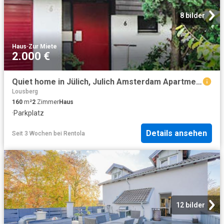
8 bilder
Haus
·
Zur Miete
2.000 €
Quiet home in Jülich, Julich Amsterdam Apartments for Rent
Lousberg
160
m²
2
Zimmer
Haus
·
Parkplatz
Details ansehen
Seit 3 Wochen
bei
Rentola
12 bilder