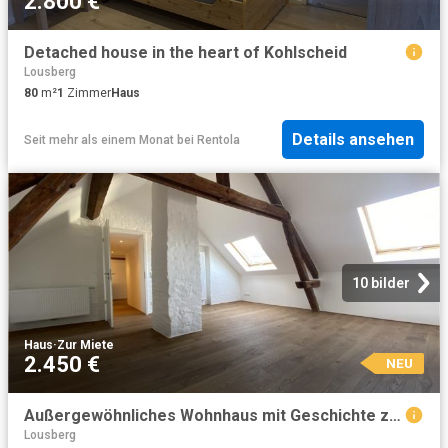
2.800 €
Detached house in the heart of Kohlscheid
Lousberg
80
m²
1
Zimmer
Haus
Details ansehen
Seit mehr als einem Monat
bei
Rentola
10 bilder
Haus
·
Zur Miete
2.450 €
NEU
Außergewöhnliches Wohnhaus mit Geschichte zur Miete
Lousberg