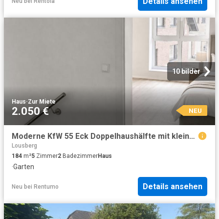
Details ansehen
Neu
bei
Rentola
10 bilder
Haus
·
Zur Miete
2.050 €
NEU
Moderne KfW 55 Eck Doppelhaushälfte mit kleinem Garten – 184 m² Wohnfläche
Lousberg
184
m²
5
Zimmer
2
Badezimmer
Haus
·
Garten
Details ansehen
Neu
bei
Rentumo