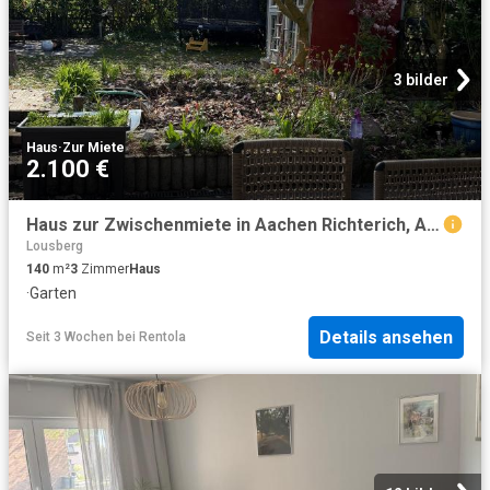
3 bilder
Haus
·
Zur Miete
2.100 €
Haus zur Zwischenmiete in Aachen Richterich, Aachen Amsterdam Apartments for Rent
Lousberg
140
m²
3
Zimmer
Haus
·
Garten
Details ansehen
Seit 3 Wochen
bei
Rentola