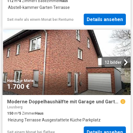
112
m²
4
Zimmer
1
Badezimmer
Haus
·
Abstell-kammer
·
Garten
·
Terrasse
Details ansehen
Seit mehr als einem Monat
bei
Rentumo
12 bilder
Haus
·
Zur Miete
1.700 €
Moderne Doppelhaushälfte mit Garage und Gartenbereich
Lousberg
150
m²
5
Zimmer
Haus
·
Heizung
·
Terrasse
·
Ausgestattete Küche
·
Parkplatz
Details ansehen
Seit einem Monat
bei
flatbee