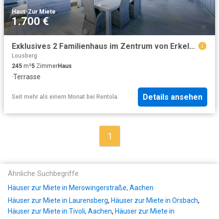
Haus
·
Zur Miete
1.700 €
Exklusives 2 Familienhaus im Zentrum von Erkelenz
Lousberg
245
m²
5
Zimmer
Haus
·
Terrasse
Details ansehen
Seit mehr als einem Monat
bei
Rentola
1
Ähnliche Suchbegriffe
Häuser zur Miete in Merowingerstraße, Aachen
Häuser zur Miete in Laurensberg
,
Häuser zur Miete in Orsbach
,
Häuser zur Miete in Tivoli, Aachen
,
Häuser zur Miete in