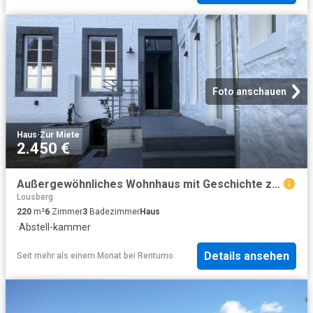
Foto anschauen
Haus
·
Zur Miete
2.450 €
Außergewöhnliches Wohnhaus mit Geschichte zur Miete
Lousberg
220
m²
6
Zimmer
3
Badezimmer
Haus
·
Abstell-kammer
Details ansehen
Seit mehr als einem Monat
bei
Rentumo