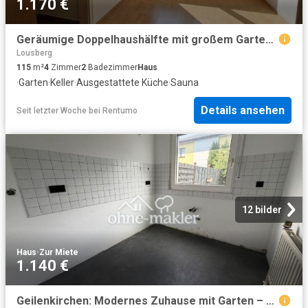
1.170 €
Geräumige Doppelhaushälfte mit großem Garten in ruhiger Lage von Düren Merken – ab dem 01.11.2026
Lousberg
115
m²
4
Zimmer
2
Badezimmer
Haus
·
Garten
·
Keller
·
Ausgestattete Küche
·
Sauna
Details ansehen
Seit letzter Woche
bei
Rentumo
12 bilder
Haus
·
Zur Miete
1.140 €
Geilenkirchen: Modernes Zuhause mit Garten – sofort beziehbar