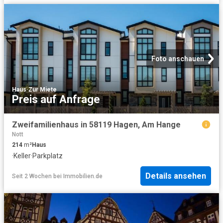
Foto anschauen
Haus
·
Zur Miete
Preis auf Anfrage
Zweifamilienhaus in 58119 Hagen, Am Hange
Nott
214
m²
Haus
·
Keller
·
Parkplatz
Details ansehen
Seit 2 Wochen
bei
Immobilien.de