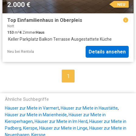
2.000 €
NEU
Top Einfamilienhaus in Oberpleis
Nott
153
m²
4
Zimmer
Haus
·
Keller
·
Parkplatz
·
Balkon
·
Terrasse
·
Ausgestattete Küche
Details ansehen
Neu
bei
Rentola
1
Ähnliche Suchbegriffe
Häuser zur Miete in Varmert
,
Häuser zur Miete in Haustätte
,
Häuser zur Miete in Marienheide
,
Häuser zur Miete in
Kiersperhagen
,
Häuser zur Miete in Im Herd
,
Häuser zur Miete in
Padberg, Kierspe
,
Häuser zur Miete in Linge
,
Häuser zur Miete in
Neuenhagen, Kierspe