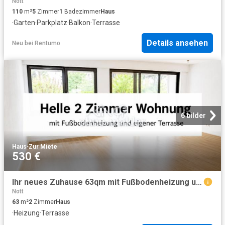
Nott
110
m²
5
Zimmer
1
Badezimmer
Haus
·
Garten
·
Parkplatz
·
Balkon
·
Terrasse
Details ansehen
Neu
bei
Rentumo
6 bilder
Haus
·
Zur Miete
530 €
Ihr neues Zuhause 63qm mit Fußbodenheizung und eigener Terrasse
Nott
63
m²
2
Zimmer
Haus
·
Heizung
·
Terrasse