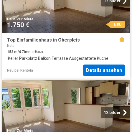
12 bilder
Haus
·
Zur Miete
1.750 €
NEU
Top Einfamilienhaus in Oberpleis
Nott
153
m²
4
Zimmer
Haus
·
Keller
·
Parkplatz
·
Balkon
·
Terrasse
·
Ausgestattete Küche
Details ansehen
Neu
bei
Rentola
12 bilder
Haus
·
Zur Miete