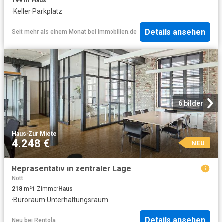
199
m²
Haus
·
Keller
·
Parkplatz
Details ansehen
Seit mehr als einem Monat
bei
Immobilien.de
6 bilder
Haus
·
Zur Miete
4.248 €
NEU
Repräsentativ in zentraler Lage
Nott
218
m²
1
Zimmer
Haus
·
Büroraum
·
Unterhaltungsraum
Details ansehen
Neu
bei
Rentola