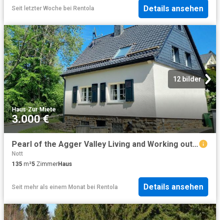
Details ansehen
Seit letzter Woche
bei
Rentola
12 bilder
Haus
·
Zur Miete
3.000 €
Pearl of the Agger Valley Living and Working outside the gates of Cologne
Nott
135
m²
5
Zimmer
Haus
Details ansehen
Seit mehr als einem Monat
bei
Rentola