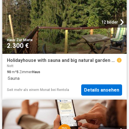
12 bilder
Haus
·
Zur Miete
2.300 €
Holidayhouse with sauna and big natural garden near cologne
Nott
90
m²
5
Zimmer
Haus
·
Sauna
Details ansehen
Seit mehr als einem Monat
bei
Rentola