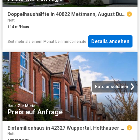
Doppelhaushälfte in 40822 Mettmann, August Burberg Str
Nott
114
m²
Haus
Details ansehen
Seit mehr als einem Monat
bei
Immobilien.de
Foto anschauen
Haus
·
Zur Miete
Preis auf Anfrage
Einfamilienhaus in 42327 Wuppertal, Holthauser Heide
Nott