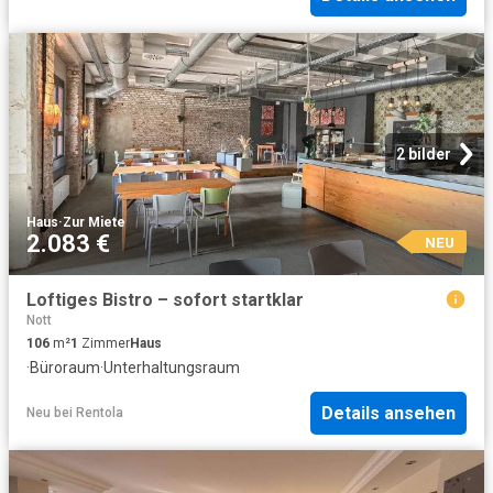
2 bilder
Haus
·
Zur Miete
2.083 €
NEU
Loftiges Bistro – sofort startklar
Nott
106
m²
1
Zimmer
Haus
·
Büroraum
·
Unterhaltungsraum
Details ansehen
Neu
bei
Rentola