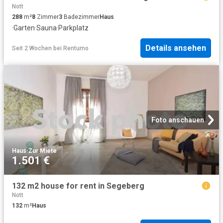
Nott
288
m²
8
Zimmer
3
Badezimmer
Haus
·
Garten
·
Sauna
·
Parkplatz
Details ansehen
Seit 2 Wochen
bei
Rentumo
Foto anschauen
Haus
·
Zur Miete
1.501 €
132 m2 house for rent in Segeberg
Nott
132
m²
Haus