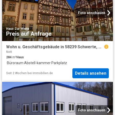
Foto anschauen
Haus
·
Zur Miete
Preis auf Anfrage
Wohn u. Geschäftsgebäude in 58239 Schwerte, Reichshofstr
Nott
284
m²
Haus
·
Büroraum
·
Abstell-kammer
·
Parkplatz
Details ansehen
Seit 2 Wochen
bei
Immobilien.de
Foto anschauen