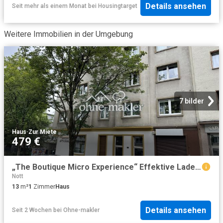
Details ansehen
Seit mehr als einem Monat
bei
Housingtarget
Weitere Immobilien in der Umgebung
7 bilder
Haus
·
Zur Miete
479 €
„The Boutique Micro Experience“ Effektive Ladenfläche in zentraler Lage von Dortmund
Nott
13
m²
1
Zimmer
Haus
Details ansehen
Seit 2 Wochen
bei
Ohne-makler