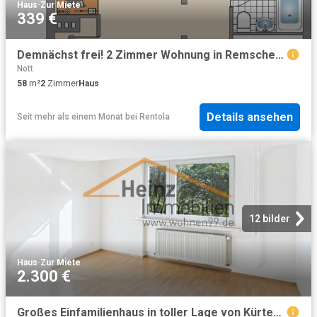
Haus
·
Zur Miete
339 €
Demnächst frei! 2 Zimmer Wohnung in Remscheid Lüttringhausen
Nott
58
m²
2
Zimmer
Haus
Details ansehen
Seit mehr als einem Monat
bei
Rentola
12 bilder
Haus
·
Zur Miete
2.300 €
Großes Einfamilienhaus in toller Lage von Kürten Rodenberg !