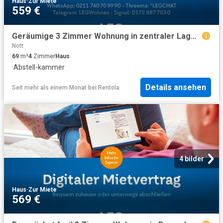
Haus
·
Zur Miete
559 €
Geräumige 3 Zimmer Wohnung in zentraler Lage – Komfort und Gemütlichkeit in Remscheid Lüttringhausen
Nott
69
m²
4
Zimmer
Haus
·
Abstell-kammer
Details ansehen
Seit mehr als einem Monat
bei
Rentola
4 bilder
Haus
·
Zur Miete
569 €