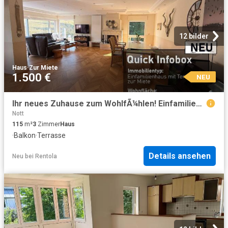
12 bilder
Haus
·
Zur Miete
1.500 €
NEU
Ihr neues Zuhause zum WohlfÃ¼hlen! Einfamilienhaus mit Terrasse in Schwerte
Nott
115
m²
3
Zimmer
Haus
·
Balkon
·
Terrasse
Details ansehen
Neu
bei
Rentola