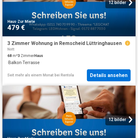
12 bilder
Haus
·
Zur Miete
479 €
3 Zimmer Wohnung in Remscheid Lüttringhausen
Nott
68
m²
3
Zimmer
Haus
·
Balkon
·
Terrasse
Details ansehen
Seit mehr als einem Monat
bei
Rentola
12 bilder