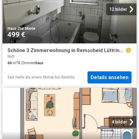
12 bilder
Haus
·
Zur Miete
499 €
Schöne 3 Zimmerwohnung in Remscheid Lüttringhausen
Nott
66
m²
3
Zimmer
Haus
Details ansehen
Seit mehr als einem Monat
bei
Rentola
4 bilder