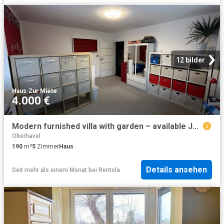
12 bilder
Haus
·
Zur Miete
4.000 €
Modern furnished villa with garden – available July 2026
Oberhavel
190
m²
5
Zimmer
Haus
Details ansehen
Seit mehr als einem Monat
bei
Rentola