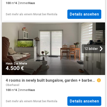
100
m²
4
Zimmer
Haus
Details ansehen
Seit mehr als einem Monat
bei
Rentola
12 bilder
Haus
·
Zur Miete
4.500 €
4 rooms in newly built bungalow, garden + barbecue, up to 9 persons
Oberhavel
100
m²
4
Zimmer
Haus
Details ansehen
Seit mehr als einem Monat
bei
Rentola