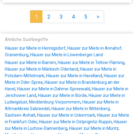
1
2
3
4
5
>
Ähnliche Suchbegriffe
Häuser zur Miete in Hennigsdorf
,
Häuser zur Miete in Annahof,
Oranienburg
,
Häuser zur Miete in Löwenberger Land
Häuser zur Miete in Barnim
,
Häuser zur Miete in Teltow-Fläming
,
Häuser zur Miete in Märkisch-Oderland
,
Häuser zur Miete in
Potsdam-Mittelmark
,
Häuser zur Miete in Havelland
,
Häuser zur
Miete in Oder-Spree
,
Häuser zur Miete in Brandenburg an der
Havel
,
Häuser zur Miete in Dahme-Spreewald
,
Häuser zur Miete in
Jerichower Land
,
Häuser zur Miete in Börde
,
Häuser zur Miete in
Ludwigslust, Mecklenburg-Vorpommern
,
Häuser zur Miete in
Altmarkkreis Salzwedel
,
Häuser zur Miete in Wittenberg,
Sachsen-Anhalt
,
Häuser zur Miete in Uckermark
,
Häuser zur Miete
in Frankfurt-Oder
,
Häuser zur Miete in Ostprignitz-Ruppin
,
Häuser
zur Miete in Lüchow-Dannenberg
,
Häuser zur Miete in Müritz,