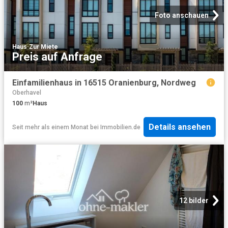
Foto anschauen
Haus
·
Zur Miete
Preis auf Anfrage
Einfamilienhaus in 16515 Oranienburg, Nordweg
Oberhavel
100
m²
Haus
Details ansehen
Seit mehr als einem Monat
bei
Immobilien.de
12 bilder