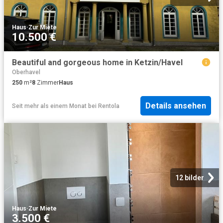
Haus
·
Zur Miete
10.500 €
Beautiful and gorgeous home in Ketzin/Havel
Oberhavel
250
m²
8
Zimmer
Haus
Details ansehen
Seit mehr als einem Monat
bei
Rentola
12 bilder
Haus
·
Zur Miete
3.500 €