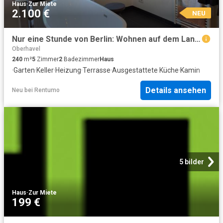
Haus
·
Zur Miete
2.100 €
NEU
Nur eine Stunde von Berlin: Wohnen auf dem Land mit allem Komfort
Oberhavel
240
m²
5
Zimmer
2
Badezimmer
Haus
·
Garten
·
Keller
·
Heizung
·
Terrasse
·
Ausgestattete Küche
·
Kamin
Details ansehen
Neu
bei
Rentumo
5 bilder
Haus
·
Zur Miete
199 €