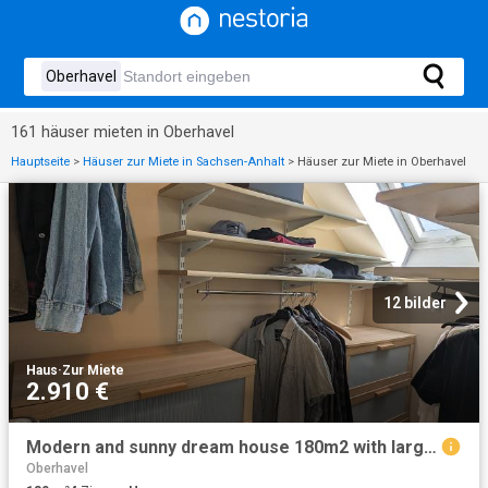
161 häuser mieten in Oberhavel
Hauptseite
>
Häuser zur Miete in Sachsen-Anhalt
>
Häuser zur Miete in Oberhavel
12 bilder
Haus
·
Zur Miete
2.910 €
Modern and sunny dream house 180m2 with large garden, balcony, terrace and parking spaces in Marwitz / Velten
Oberhavel