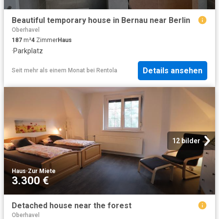
Beautiful temporary house in Bernau near Berlin
Oberhavel
187
m²
4
Zimmer
Haus
·
Parkplatz
Details ansehen
Seit mehr als einem Monat
bei
Rentola
12 bilder
Haus
·
Zur Miete
3.300 €
Detached house near the forest
Oberhavel