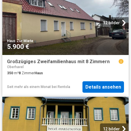
12 bilder
Haus
·
Zur Miete
5.900 €
Großzügiges Zweifamilienhaus mit 8 Zimmern
Oberhavel
350
m²
8
Zimmer
Haus
Details ansehen
Seit mehr als einem Monat
bei
Rentola
12 bilder