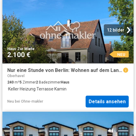
12 bilder
Haus
·
Zur Miete
2.100 €
NEU
Nur eine Stunde von Berlin: Wohnen auf dem Land mit allem Komfort
Oberhavel
240
m²
5
Zimmer
2
Badezimmer
Haus
·
Keller
·
Heizung
·
Terrasse
·
Kamin
Details ansehen
Neu
bei
Ohne-makler