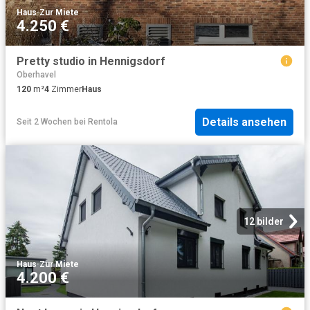
Haus
·
Zur Miete
4.250 €
Pretty studio in Hennigsdorf
Oberhavel
120
m²
4
Zimmer
Haus
Details ansehen
Seit 2 Wochen
bei
Rentola
12 bilder
Haus
·
Zur Miete
4.200 €