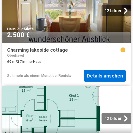
12 bilder
Haus
·
Zur Miete
2.500 €
Charming lakeside cottage
Oberhavel
69
m²
3
Zimmer
Haus
Details ansehen
Seit mehr als einem Monat
bei
Rentola
12 bilder