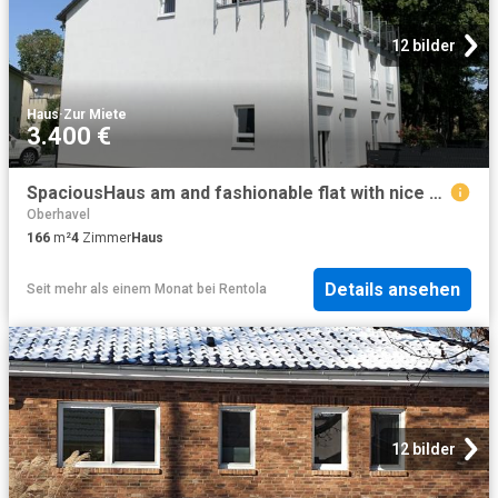
12 bilder
Haus
·
Zur Miete
3.400 €
SpaciousHaus am and fashionable flat with nice neighbours
Oberhavel
166
m²
4
Zimmer
Haus
Details ansehen
Seit mehr als einem Monat
bei
Rentola
12 bilder