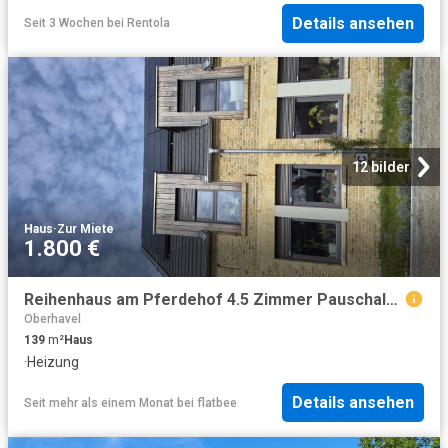
Details ansehen
Seit 3 Wochen
bei
Rentola
12 bilder
Haus
·
Zur Miete
1.800 €
Reihenhaus am Pferdehof 4.5 Zimmer Pauschalmiete
Oberhavel
139
m²
Haus
·
Heizung
Details ansehen
Seit mehr als einem Monat
bei
flatbee