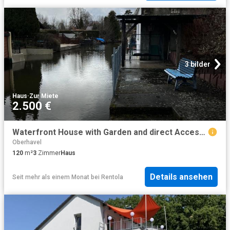
3 bilder
Haus
·
Zur Miete
2.500 €
Waterfront House with Garden and direct Accessibility to water Hohen Neuendorf currently under Renovation,inside pictures will follow soon
Oberhavel
120
m²
3
Zimmer
Haus
Details ansehen
Seit mehr als einem Monat
bei
Rentola