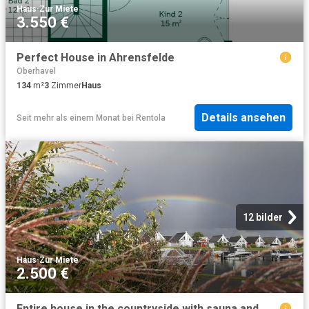
Haus
·
Zur Miete
3.550 €
Perfect House in Ahrensfelde
Oberhavel
134
m²
3
Zimmer
Haus
Details ansehen
Seit mehr als einem Monat
bei
Rentola
12 bilder
Haus
·
Zur Miete
2.500 €
Entire house in the countryside with sauna and WLAN