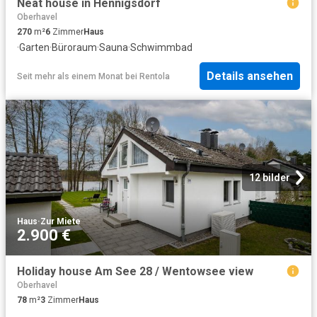
Neat house in Hennigsdorf
Oberhavel
270
m²
6
Zimmer
Haus
·
Garten
·
Büroraum
·
Sauna
·
Schwimmbad
Details ansehen
Seit mehr als einem Monat
bei
Rentola
12 bilder
Haus
·
Zur Miete
2.900 €
Holiday house Am See 28 / Wentowsee view
Oberhavel
78
m²
3
Zimmer
Haus