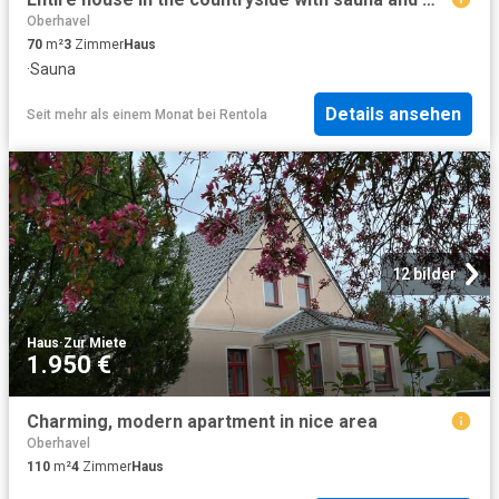
Oberhavel
70
m²
3
Zimmer
Haus
·
Sauna
Details ansehen
Seit mehr als einem Monat
bei
Rentola
12 bilder
Haus
·
Zur Miete
1.950 €
Charming, modern apartment in nice area
Oberhavel
110
m²
4
Zimmer
Haus