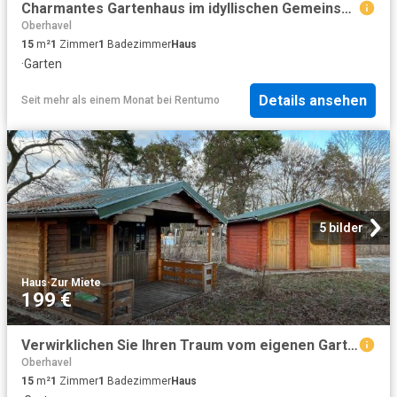
Charmantes Gartenhaus im idyllischen Gemeinschaftsgarten im Grünen Oranienburg
Oberhavel
15
m²
1
Zimmer
1
Badezimmer
Haus
·
Garten
Details ansehen
Seit mehr als einem Monat
bei
Rentumo
5 bilder
Haus
·
Zur Miete
199 €
Verwirklichen Sie Ihren Traum vom eigenen Gartenhaus!
Oberhavel
15
m²
1
Zimmer
1
Badezimmer
Haus