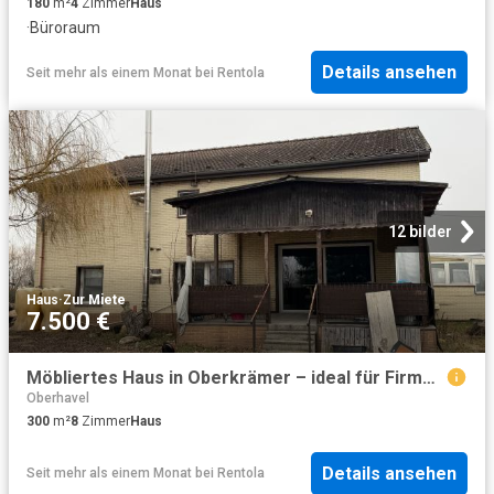
180
m²
4
Zimmer
Haus
·
Büroraum
Details ansehen
Seit mehr als einem Monat
bei
Rentola
12 bilder
Haus
·
Zur Miete
7.500 €
Möbliertes Haus in Oberkrämer – ideal für Firmen, Monteure & große Gruppen
Oberhavel
300
m²
8
Zimmer
Haus
Details ansehen
Seit mehr als einem Monat
bei
Rentola