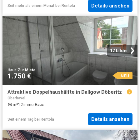
Details ansehen
Seit mehr als einem Monat
bei
Rentola
12 bilder
Haus
·
Zur Miete
1.750 €
NEU
Attraktive Doppelhaushälfte in Dallgow Döberitz
Oberhavel
94
m²
1
Zimmer
Haus
Details ansehen
Seit einem Tag
bei
Rentola