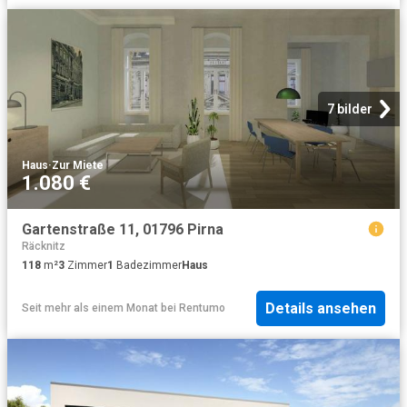
7 bilder
Haus
·
Zur Miete
1.080 €
Gartenstraße 11, 01796 Pirna
Räcknitz
118
m²
3
Zimmer
1
Badezimmer
Haus
Details ansehen
Seit mehr als einem Monat
bei
Rentumo