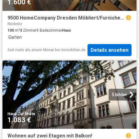
1.600 €
9500 HomeCompany Dresden Möbliert/Furnished 3 Zimmer Apartment / Haus mit Gartennutzung in Dresden Rochwitz 4 Personen
Räcknitz
100
m²
3
Zimmer
1
Badezimmer
Haus
·
Garten
Details ansehen
Seit mehr als einem Monat
bei
Immobilien.de
5 bilder
Haus
·
Zur Miete
1.083 €
Wohnen auf zwei Etagen mit Balkon!