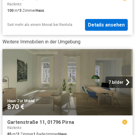
Räcknitz
100
m²
3
Zimmer
Haus
Details ansehen
Seit mehr als einem Monat
bei
Rentola
Weitere Immobilien in der Umgebung
7 bilder
Haus
·
Zur Miete
870 €
Gartenstraße 11, 01796 Pirna
Räcknitz
85
m²
2
Zimmer
1
Badezimmer
Haus