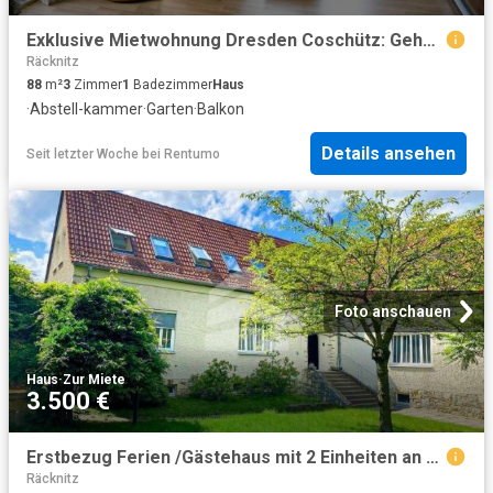
Exklusive Mietwohnung Dresden Coschütz: Gehobenes Wohnen mit Panoramablick über Dresden
Räcknitz
88
m²
3
Zimmer
1
Badezimmer
Haus
·
Abstell-kammer
·
Garten
·
Balkon
Details ansehen
Seit letzter Woche
bei
Rentumo
Foto anschauen
Haus
·
Zur Miete
3.500 €
Erstbezug Ferien /Gästehaus mit 2 Einheiten an Unternehmen zu vermieten am weißen Hirsch
Räcknitz