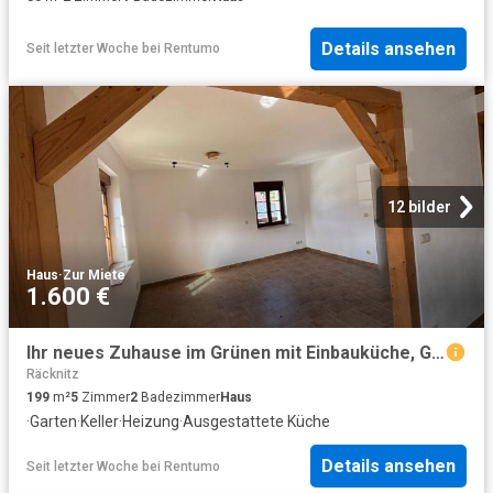
Details ansehen
Seit letzter Woche
bei
Rentumo
12 bilder
Haus
·
Zur Miete
1.600 €
Ihr neues Zuhause im Grünen mit Einbauküche, Garten und großer Terrasse. Ideal für Paare mit Wunsch nach Freiraum
Räcknitz
199
m²
5
Zimmer
2
Badezimmer
Haus
·
Garten
·
Keller
·
Heizung
·
Ausgestattete Küche
Details ansehen
Seit letzter Woche
bei
Rentumo