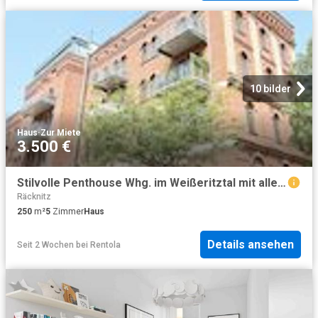
10 bilder
Haus
·
Zur Miete
3.500 €
Stilvolle Penthouse Whg. im Weißeritztal mit allem Komfort, den man sich vorstellen kann
Räcknitz
250
m²
5
Zimmer
Haus
Details ansehen
Seit 2 Wochen
bei
Rentola