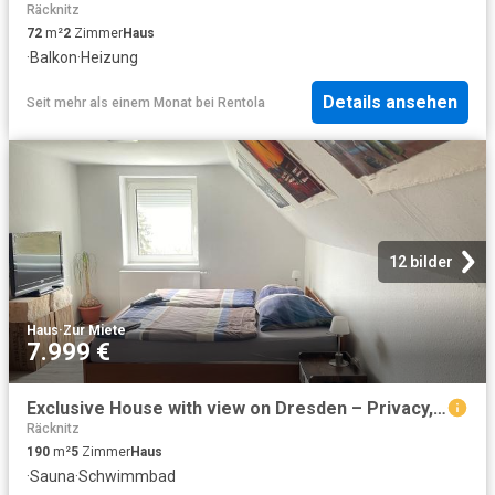
Räcknitz
72
m²
2
Zimmer
Haus
·
Balkon
·
Heizung
Details ansehen
Seit mehr als einem Monat
bei
Rentola
12 bilder
Haus
·
Zur Miete
7.999 €
Exclusive House with view on Dresden – Privacy, Comfort & Prime Location
Räcknitz
190
m²
5
Zimmer
Haus
·
Sauna
·
Schwimmbad