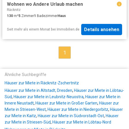
Wohnen wo Andere Urlaub machen
Räcknitz
130
m²
5
Zimmer
1
Badezimmer
Haus
Details ansehen
Seit mehr als einem Monat
bei
Immobilien.de
1
Ähnliche Suchbegriffe
Häuser zur Miete in Räcknitz-Zschertnitz
Häuser zur Miete in Altstadt, Dresden
,
Häuser zur Miete in Löbtau-
Süd
,
Häuser zur Miete in Leubnitz-Neuostra
,
Häuser zur Miete in
Innere Neustadt
,
Häuser zur Miete in Großer Garten
,
Häuser zur
Miete in Striesen-West
,
Häuser zur Miete in Niedergorbitz
,
Häuser
zur Miete in Kaitz
,
Häuser zur Miete in Südvorstadt-Ost
,
Häuser
zur Miete in Striesen-Süd
,
Häuser zur Miete in Löbtau-Nord