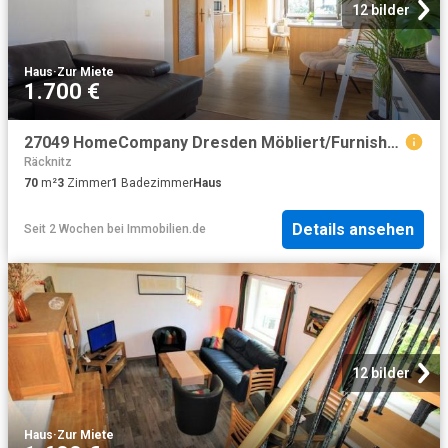
12 bilder
Haus
·
Zur Miete
1.700 €
27049 HomeCompany Dresden Möbliert/Furnished Reihenhaushaus mit Grundstück in Dresden Niedersedlitz max. 3 Personen
Räcknitz
70
m²
3
Zimmer
1
Badezimmer
Haus
Details ansehen
Seit 2 Wochen
bei
Immobilien.de
12 bilder
Haus
·
Zur Miete