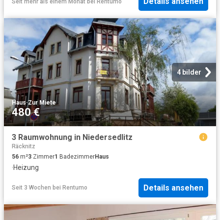
Details ansehen
Seit mehr als einem Monat
bei
Rentumo
4 bilder
Haus
·
Zur Miete
480 €
3 Raumwohnung in Niedersedlitz
Räcknitz
56
m²
3
Zimmer
1
Badezimmer
Haus
·
Heizung
Details ansehen
Seit 3 Wochen
bei
Rentumo