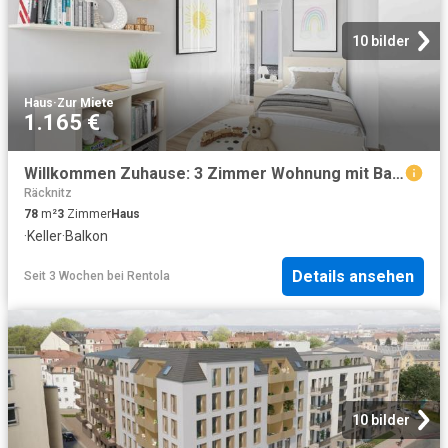
10 bilder
Haus
·
Zur Miete
1.165 €
Willkommen Zuhause: 3 Zimmer Wohnung mit Balkon
Räcknitz
78
m²
3
Zimmer
Haus
·
Keller
·
Balkon
Details ansehen
Seit 3 Wochen
bei
Rentola
10 bilder