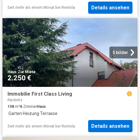
Details ansehen
Seit mehr als einem Monat
bei
Rentola
5 bilder
Haus
·
Zur Miete
2.250 €
Immobilie First Class Living
Räcknitz
158
m²
6
Zimmer
Haus
·
Garten
·
Heizung
·
Terrasse
Details ansehen
Seit mehr als einem Monat
bei
Rentola