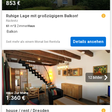
853 €
Ruhige Lage mit großzügigem Balkon!
Räcknitz
61
m²
2
Zimmer
Haus
·
Balkon
Details ansehen
Seit mehr als einem Monat
bei
Rentola
12 bilder
Haus
·
Zur Miete
1.360 €
house / rent / Dresden