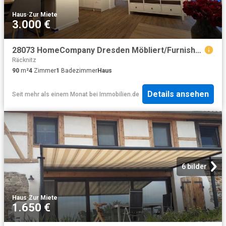
Haus
·
Zur Miete
3.000 €
28073 HomeCompany Dresden Möbliert/Furnished Reihenhaus in Dresden Weixdorf max. 5 Personen
Räcknitz
90
m²
4
Zimmer
1
Badezimmer
Haus
Details ansehen
Seit mehr als einem Monat
bei
Immobilien.de
6 bilder
Haus
·
Zur Miete
1.650 €