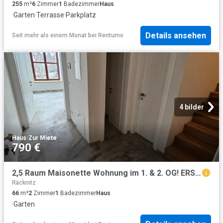
255
m²
6
Zimmer
1
Badezimmer
Haus
·
Garten
·
Terrasse
·
Parkplatz
Details ansehen
Seit mehr als einem Monat
bei
Rentumo
4 bilder
Haus
·
Zur Miete
790 €
2,5 Raum Maisonette Wohnung im 1. & 2. OG! ERSTBEZUG
Räcknitz
66
m²
2
Zimmer
1
Badezimmer
Haus
·
Garten