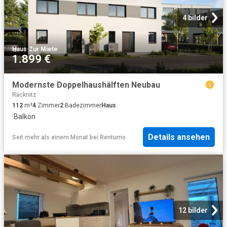
4 bilder
Haus
·
Zur Miete
1.899 €
Modernste Doppelhaushälften Neubau
Räcknitz
112
m²
4
Zimmer
2
Badezimmer
Haus
·
Balkon
Details ansehen
Seit mehr als einem Monat
bei
Rentumo
12 bilder