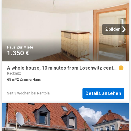
2 bilder
Haus
·
Zur Miete
1.350 €
A whole house, 10 minutes from Loschwitz center, Dresden Amsterdam Apartments for Rent
Räcknitz
65
m²
2
Zimmer
Haus
Details ansehen
Seit 3 Wochen
bei
Rentola