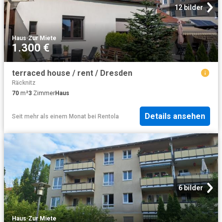
12 bilder
Haus
·
Zur Miete
1.300 €
terraced house / rent / Dresden
Räcknitz
70
m²
3
Zimmer
Haus
Details ansehen
Seit mehr als einem Monat
bei
Rentola
6 bilder
Haus
·
Zur Miete