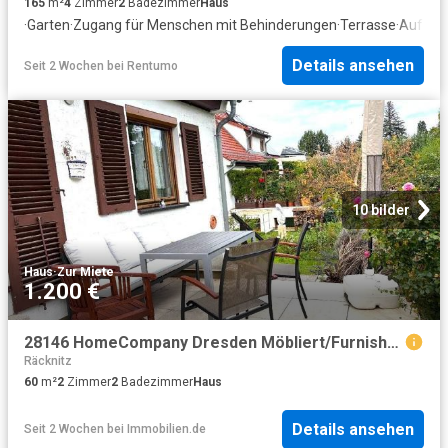
165
m²
4
Zimmer
2
Badezimmer
Haus
·
Garten
·
Zugang für Menschen mit Behinderungen
·
Terrasse
·
Aufzug
Details ansehen
Seit 2 Wochen
bei
Rentumo
10 bilder
Haus
·
Zur Miete
1.200 €
28146 HomeCompany Dresden Möbliert/Furnished Doppelhaushälfte mit Grundstück in Dresden Leubnitz Neuostra max. 2 Personen
Räcknitz
60
m²
2
Zimmer
2
Badezimmer
Haus
Details ansehen
Seit 2 Wochen
bei
Immobilien.de