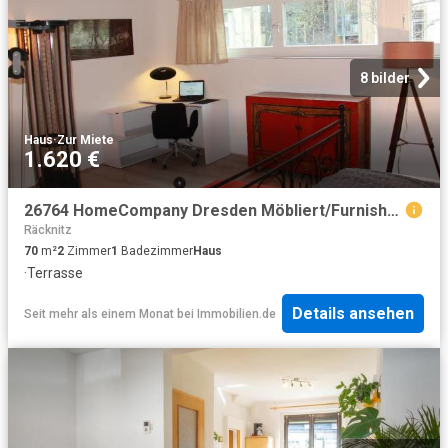
8 bilder
Haus
·
Zur Miete
1.620 €
26764 HomeCompany Dresden Möbliert/Furnished Tiny House mit Terrasse in Dresden Neustadt max. 3 Personen
Räcknitz
70
m²
2
Zimmer
1
Badezimmer
Haus
·
Terrasse
Details ansehen
Seit mehr als einem Monat
bei
Immobilien.de