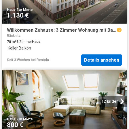
Haus
·
Zur Miete
1.130 €
Willkommen Zuhause: 3 Zimmer Wohnung mit Balkon
Räcknitz
78
m²
3
Zimmer
Haus
·
Keller
·
Balkon
Details ansehen
Seit 3 Wochen
bei
Rentola
12 bilder
Haus
·
Zur Miete
800 €