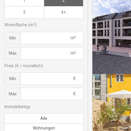
1
2
3
4+
Wohnfläche (m²)
Min
Max
Preis (€ / monatlich)
Min
Max
Immobilientyp
Alle
Wohnungen