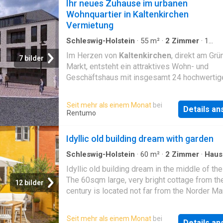
Ihr neues Zuhause im urbanen
Wohnquartier in Kaltenkirchen
Vermietung
Schleswig-Holstein
·
55
m²
·
2
Zimmer
·
1
Badezimmer
·
Haus
·
Heizung
·
Balkon
·
Terrass
Im Herzen von
Kaltenkirchen
, direkt am Grü
7 bilder
Markt, entsteht ein attraktives Wohn- und
Geschäftshaus mit insgesamt 24 hochwertig
Wohneinheiten und 2 repräsentativen
Gewerbeflächen. Hier verbindet sich modern
Seit mehr als einem Monat
bei
Details a
Design mit zeitgemäßem Komfort und nachha
Rentumo
Technik. Es erwarten Sie lichtdurchflutete 2- 
Zimmerwohnungen zwischen ca. 55 und 131 
Idyllic old building dream with garden
ausgestattet mit bodentiefen, dreifach vergl
Kunststofffenstern, wohliger Fußbodenheizu
Schleswig-Holstein
·
60
m²
·
2
Zimmer
·
Haus
einer umweltfreundlichen Wärmepumpe. Eine
Idyllic old building dream in the middle of the 
Videogegensprechanlage sowie eine
The 60sqm large, very bright cottage from th
12 bilder
Paketfachanlage sorgen für Sicherheit und K
century is located not far from the Norder Ma
im Alltag. Die eleganten Einbauküchen verfüg
the Flensburg pedestrian zone with its hustl
moderne Markengeräte wie Induktionskochfe
bustle. At the same time, the half-timbered 
Seit mehr als einem Monat
bei
Gefrierkombination, Dunstabzugshaube und
Details a