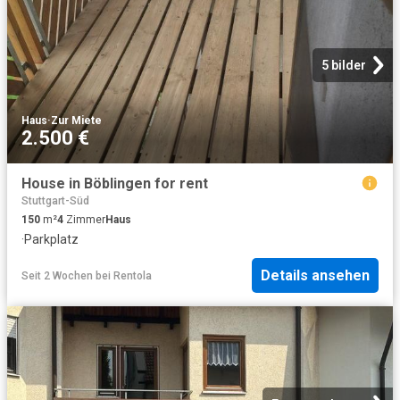
5 bilder
Haus
·
Zur Miete
2.500 €
House in Böblingen for rent
Stuttgart-Süd
150
m²
4
Zimmer
Haus
·
Parkplatz
Details ansehen
Seit 2 Wochen
bei
Rentola