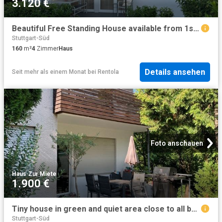
3.120 €
Beautiful Free Standing House available from 1st Sept
Stuttgart-Süd
160
m²
4
Zimmer
Haus
Details ansehen
Seit mehr als einem Monat
bei
Rentola
Foto anschauen
Haus
·
Zur Miete
1.900 €
Tiny house in green and quiet area close to all bases
Stuttgart-Süd