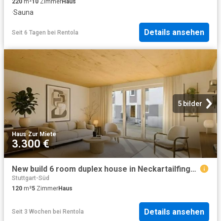
220
m²
10
Zimmer
Haus
·
Sauna
Details ansehen
Seit 6 Tagen
bei
Rentola
5 bilder
Haus
·
Zur Miete
3.300 €
New build 6 room duplex house in Neckartailfingen near Kelley and Patch Barracks
Stuttgart-Süd
120
m²
5
Zimmer
Haus
Details ansehen
Seit 3 Wochen
bei
Rentola