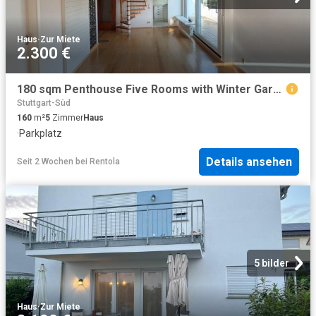
Haus
·
Zur Miete
2.300 €
180 sqm Penthouse Five Rooms with Winter Garden, Balcony and Fire Place in.
Stuttgart-Süd
160
m²
5
Zimmer
Haus
·
Parkplatz
Details ansehen
Seit 2 Wochen
bei
Rentola
5 bilder
Haus
·
Zur Miete