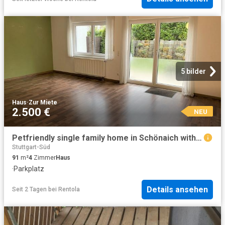
5 bilder
Haus
·
Zur Miete
2.500 €
NEU
Petfriendly single family home in Schönaich with garden
Stuttgart-Süd
91
m²
4
Zimmer
Haus
·
Parkplatz
Details ansehen
Seit 2 Tagen
bei
Rentola