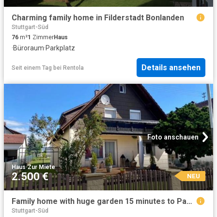
Charming family home in Filderstadt Bonlanden
Stuttgart-Süd
76
m²
1
Zimmer
Haus
·
Büroraum
·
Parkplatz
Details ansehen
Seit einem Tag
bei
Rentola
Foto anschauen
Haus
·
Zur Miete
2.500 €
NEU
Family home with huge garden 15 minutes to Panzer
Stuttgart-Süd