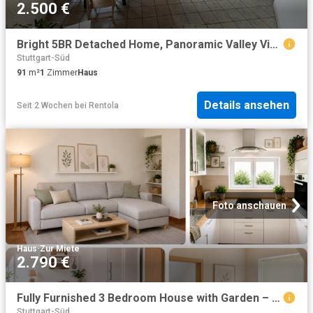
2.500 €
Bright 5BR Detached Home, Panoramic Valley Views, Multiple Balconies & Family Friendly Location
Stuttgart-Süd
91
m²
1
Zimmer
Haus
Details ansehen
Seit 2 Wochen
bei
Rentola
Foto anschauen
Haus
·
Zur Miete
2.790 €
Fully Furnished 3 Bedroom House with Garden – Owen / Stuttgart Region
Stuttgart-Süd