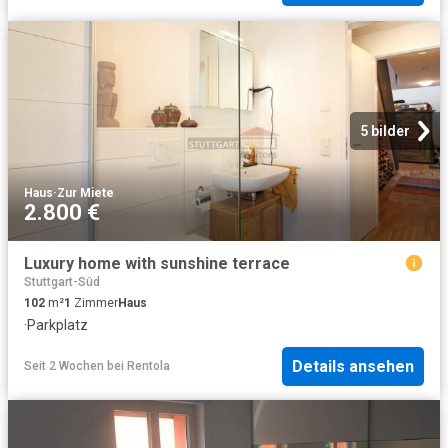
5 bilder
Haus
·
Zur Miete
2.800 €
Luxury home with sunshine terrace
Stuttgart-Süd
102
m²
1
Zimmer
Haus
·
Parkplatz
Details ansehen
Seit 2 Wochen
bei
Rentola