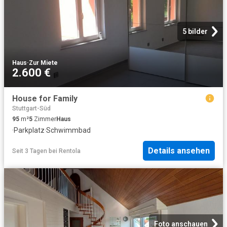
5 bilder
Haus
·
Zur Miete
2.600 €
House for Family
Stuttgart-Süd
95
m²
5
Zimmer
Haus
·
Parkplatz
·
Schwimmbad
Details ansehen
Seit 3 Tagen
bei
Rentola
Foto anschauen