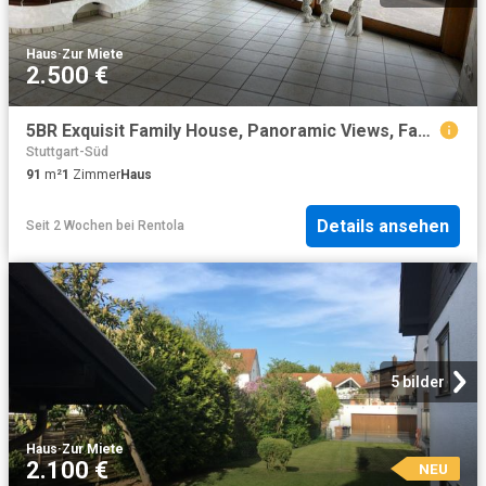
Haus
·
Zur Miete
2.500 €
5BR Exquisit Family House, Panoramic Views, Family Friendly Location
Stuttgart-Süd
91
m²
1
Zimmer
Haus
Details ansehen
Seit 2 Wochen
bei
Rentola
5 bilder
Haus
·
Zur Miete
2.100 €
NEU