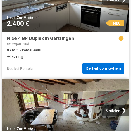
Haus
·
Zur Miete
2.400 €
NEU
Nice 4 BR Duplex in Gärtringen
Stuttgart-Süd
87
m²
1
Zimmer
Haus
·
Heizung
Details ansehen
Neu
bei
Rentola
5 bilder
Haus
·
Zur Miete