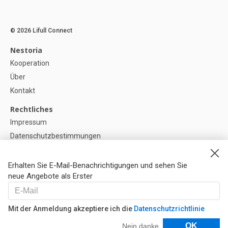
© 2026 Lifull Connect
Nestoria
Kooperation
Über
Kontakt
Rechtliches
Impressum
Datenschutzbestimmungen
Politik zur Verwendung von Cookies
Cookie-Einstellunge
Erhalten Sie E-Mail-Benachrichtigungen und sehen Sie
neue Angebote als Erster
Hilfe
FAQ
Mit der Anmeldung akzeptiere ich die
Datenschutzrichtlinie
Unsere Partner
Filter
OK
Nein danke