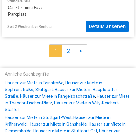
Stuttgart-Süd
94
m²
5
Zimmer
Haus
·
Parkplatz
Details ansehen
Seit 2 Wochen
bei
Rentola
1
2
>
Ähnliche Suchbegriffe
Häuser zur Miete in Feinstraße
,
Häuser zur Miete in
Sophienstraße, Stuttgart
,
Häuser zur Miete in Hauptstätter
Straße
,
Häuser zur Miete in Fangelsbachstraße
,
Häuser zur Miete
in Theodor-Fischer-Platz
,
Häuser zur Miete in Willy-Reichert-
Staffel
Häuser zur Miete in Stuttgart-West
,
Häuser zur Miete in
Kräherwald
,
Häuser zur Miete in Gänsheide
,
Häuser zur Miete in
Diemershalde
,
Häuser zur Miete in Stuttgart-Ost
,
Häuser zur