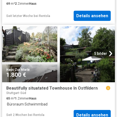
69
m²
2
Zimmer
Haus
Details ansehen
Seit letzter Woche
bei
Rentola
5 bilder
Haus
·
Zur Miete
1.800 €
Beautifully situatated Townhouse In Ostfildern
Stuttgart-Süd
65
m²
1
Zimmer
Haus
·
Büroraum
·
Schwimmbad
Details ansehen
Seit 2 Wochen
bei
Rentola