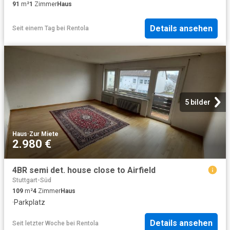
91
m²
1
Zimmer
Haus
Details ansehen
Seit einem Tag
bei
Rentola
5 bilder
Haus
·
Zur Miete
2.980 €
4BR semi det. house close to Airfield
Stuttgart-Süd
109
m²
4
Zimmer
Haus
·
Parkplatz
Details ansehen
Seit letzter Woche
bei
Rentola