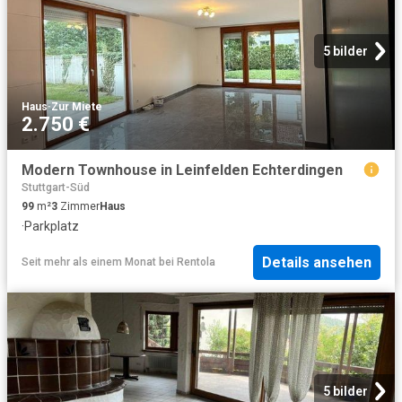
5 bilder
Haus
·
Zur Miete
2.750 €
Modern Townhouse in Leinfelden Echterdingen
Stuttgart-Süd
99
m²
3
Zimmer
Haus
·
Parkplatz
Details ansehen
Seit mehr als einem Monat
bei
Rentola
5 bilder