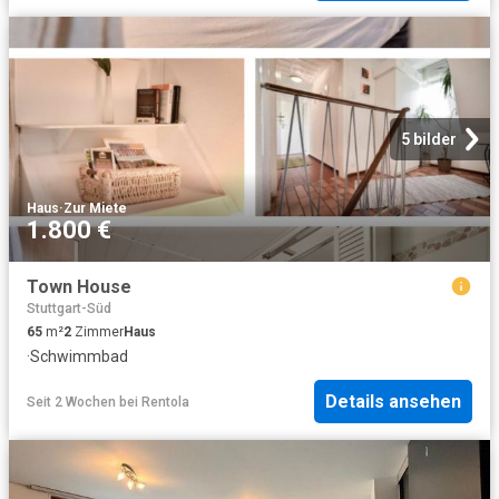
5 bilder
Haus
·
Zur Miete
1.800 €
Town House
Stuttgart-Süd
65
m²
2
Zimmer
Haus
·
Schwimmbad
Details ansehen
Seit 2 Wochen
bei
Rentola