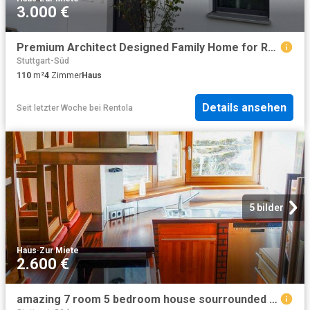
3.000 €
Premium Architect Designed Family Home for Rent Ideal for U.S. Military Families, Expats & Profe.
Stuttgart-Süd
110
m²
4
Zimmer
Haus
Details ansehen
Seit letzter Woche
bei
Rentola
5 bilder
Haus
·
Zur Miete
2.600 €
amazing 7 room 5 bedroom house sourrounded by nature