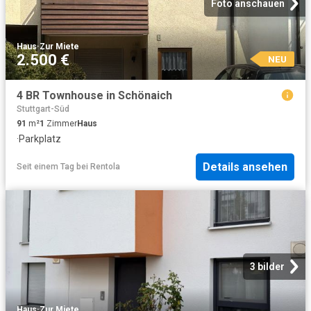
Foto anschauen
Haus
·
Zur Miete
2.500 €
NEU
4 BR Townhouse in Schönaich
Stuttgart-Süd
91
m²
1
Zimmer
Haus
·
Parkplatz
Details ansehen
Seit einem Tag
bei
Rentola
3 bilder
Haus
·
Zur Miete