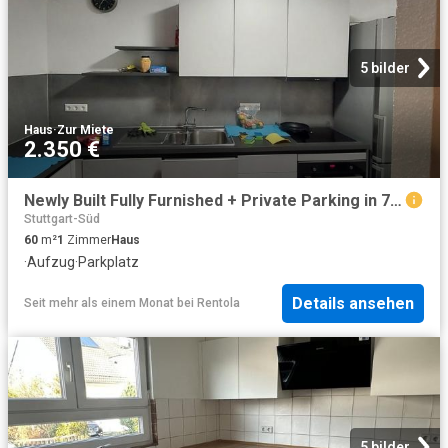
5 bilder
Haus
·
Zur Miete
2.350 €
Newly Built Fully Furnished + Private Parking in 70191 Stuttgart City Center Near Milaneo Mall
Stuttgart-Süd
60
m²
1
Zimmer
Haus
·
Aufzug
·
Parkplatz
Details ansehen
Seit mehr als einem Monat
bei
Rentola
5 bilder