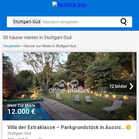
50 häuser mieten in Stuttgart-Süd
Hauptseite
>
Häuser zur Miete in Stuttgart-Süd
12 bilder
Haus
·
Zur Miete
12.000 €
Villa der Extraklasse – Parkgrundstück in Aussichtslage
Stuttgart-Süd