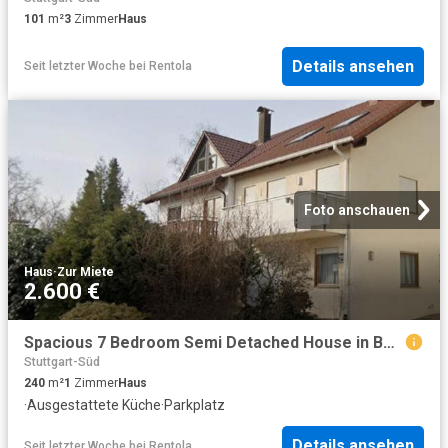
101
m²
3
Zimmer
Haus
Details ansehen
Seit letzter Woche
bei
Rentola
Foto anschauen
Haus
·
Zur Miete
2.600 €
Spacious 7 Bedroom Semi Detached House in Böblingen Dagersheim
Stuttgart-Süd
240
m²
1
Zimmer
Haus
·
Ausgestattete Küche
·
Parkplatz
Details ansehen
Seit letzter Woche
bei
Rentola