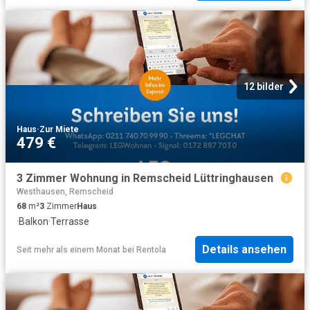
12 bilder
Haus
·
Zur Miete
479 €
3 Zimmer Wohnung in Remscheid Lüttringhausen
Westhausen, Remscheid
68
m²
3
Zimmer
Haus
·
Balkon
·
Terrasse
Details ansehen
Seit mehr als einem Monat
bei
Rentola