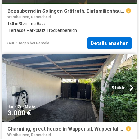
Bezaubernd in Solingen Gräfrath. Einfamilienhaus mit Terrasse, Teich und Garage
Westhausen, Remscheid
140
m²
3
Zimmer
Haus
·
Terrasse
·
Parkplatz
·
Trockenbereich
Details ansehen
Seit 2 Tagen
bei
Rentola
9 bilder
Haus
·
Zur Miete
3.000 €
Charming, great house in Wuppertal, Wuppertal Amsterdam Apartments for Rent
Westhausen, Remscheid