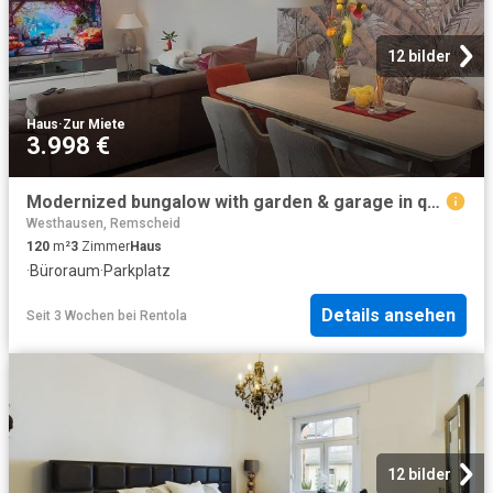
12 bilder
Haus
·
Zur Miete
3.998 €
Modernized bungalow with garden & garage in quiet Düsseldorf Urdenbach, Dusseldorf Amsterdam Apartments for Rent
Westhausen, Remscheid
120
m²
3
Zimmer
Haus
·
Büroraum
·
Parkplatz
Details ansehen
Seit 3 Wochen
bei
Rentola
12 bilder