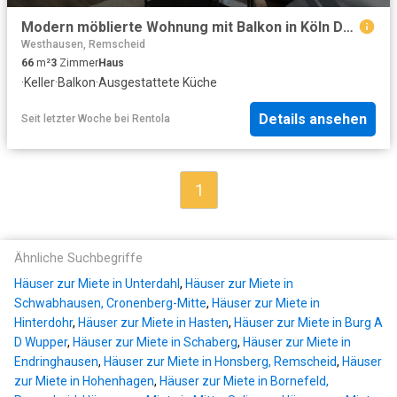
Modern möblierte Wohnung mit Balkon in Köln Dünnwald Video online – zeitwohnen.de
Westhausen, Remscheid
66
m²
3
Zimmer
Haus
·
Keller
·
Balkon
·
Ausgestattete Küche
Details ansehen
Seit letzter Woche
bei
Rentola
1
Ähnliche Suchbegriffe
Häuser zur Miete in Unterdahl
,
Häuser zur Miete in
Schwabhausen, Cronenberg-Mitte
,
Häuser zur Miete in
Hinterdohr
,
Häuser zur Miete in Hasten
,
Häuser zur Miete in Burg A
D Wupper
,
Häuser zur Miete in Schaberg
,
Häuser zur Miete in
Endringhausen
,
Häuser zur Miete in Honsberg, Remscheid
,
Häuser
zur Miete in Hohenhagen
,
Häuser zur Miete in Bornefeld,