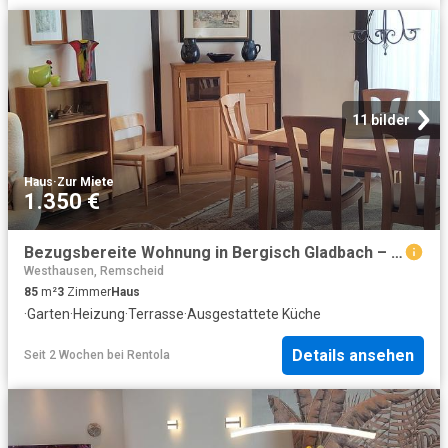
11 bilder
Haus
·
Zur Miete
1.350 €
Bezugsbereite Wohnung in Bergisch Gladbach – Wo Natur auf Urban trifft – zeitwohnen.de
Westhausen, Remscheid
85
m²
3
Zimmer
Haus
·
Garten
·
Heizung
·
Terrasse
·
Ausgestattete Küche
Details ansehen
Seit 2 Wochen
bei
Rentola