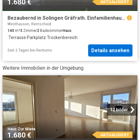
1.680 €
AKTUALISIERT
Bezaubernd in Solingen Gräfrath. Einfamilienhaus mit Terrasse, Teich und Garage
Westhausen, Remscheid
140
m²
3
Zimmer
2
Badezimmer
Haus
·
Terrasse
·
Parkplatz
·
Trockenbereich
Details ansehen
Seit 2 Tagen
bei
Rentumo
Weitere Immobilien in der Umgebung
12 bilder
Haus
·
Zur Miete
1.680 €
AKTUALISIERT