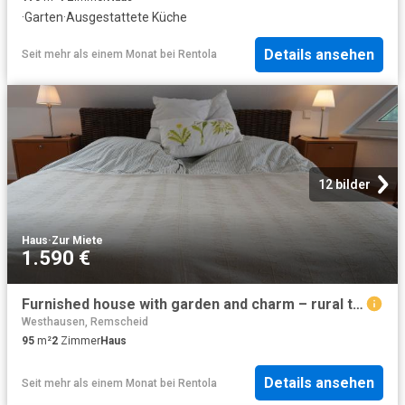
·
Garten
·
Ausgestattete Küche
Details ansehen
Seit mehr als einem Monat
bei
Rentola
12 bilder
Haus
·
Zur Miete
1.590 €
Furnished house with garden and charm – rural tranquility in Solingen between Cologne and Düsseldorf
Westhausen, Remscheid
95
m²
2
Zimmer
Haus
Details ansehen
Seit mehr als einem Monat
bei
Rentola