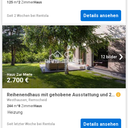
125
m²
2
Zimmer
Haus
Details ansehen
Seit 2 Wochen
bei
Rentola
12 bilder
Haus
·
Zur Miete
2.700 €
Reihenendhaus mit gehobene Ausstattung und 2 Stellplätze Mietpreis inbegriffen
Westhausen, Remscheid
244
m²
8
Zimmer
Haus
·
Heizung
Details ansehen
Seit letzter Woche
bei
Rentola