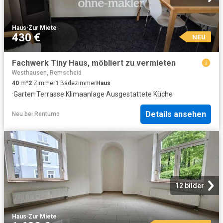
Haus
·
Zur Miete
430 €
NEU
Fachwerk Tiny Haus, möbliert zu vermieten
Westhausen, Remscheid
40
m²
2
Zimmer
1
Badezimmer
Haus
·
Garten
·
Terrasse
·
Klimaanlage
·
Ausgestattete Küche
Details ansehen
Neu
bei
Rentumo
12 bilder
Haus
·
Zur Miete