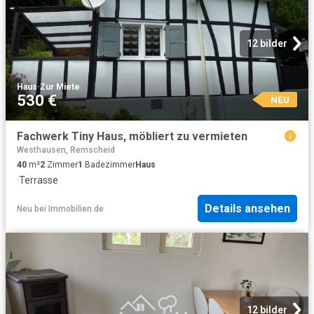
12 bilder
Haus
·
Zur Miete
530 €
NEU
Fachwerk Tiny Haus, möbliert zu vermieten
Westhausen, Remscheid
40
m²
2
Zimmer
1
Badezimmer
Haus
·
Terrasse
Details ansehen
Neu
bei
Immobilien.de
12 bilder