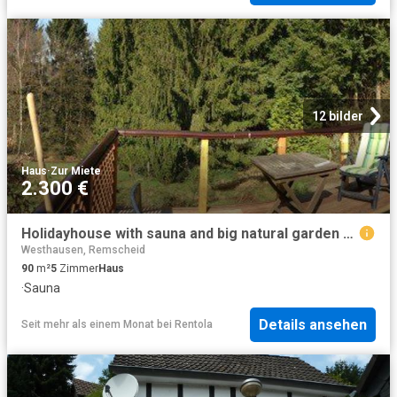
12 bilder
Haus
·
Zur Miete
2.300 €
Holidayhouse with sauna and big natural garden near cologne
Westhausen, Remscheid
90
m²
5
Zimmer
Haus
·
Sauna
Details ansehen
Seit mehr als einem Monat
bei
Rentola