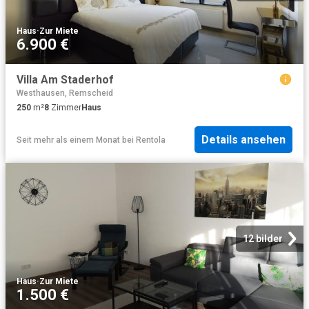
Haus
·
Zur Miete
6.900 €
Villa Am Staderhof
Westhausen, Remscheid
250
m²
8
Zimmer
Haus
Details ansehen
Seit mehr als einem Monat
bei
Rentola
12 bilder
Haus
·
Zur Miete
1.500 €