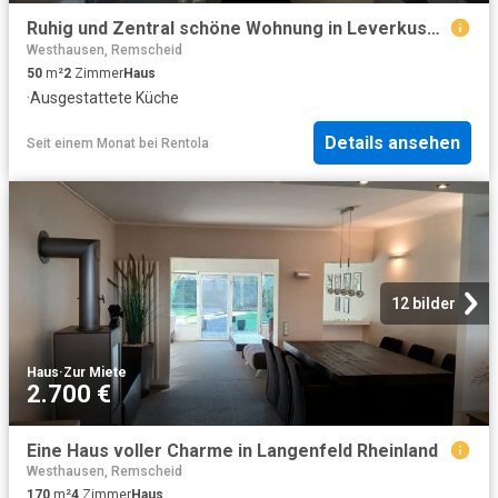
Ruhig und Zentral schöne Wohnung in Leverkusen – zeitwohnen.de
Westhausen, Remscheid
50
m²
2
Zimmer
Haus
·
Ausgestattete Küche
Details ansehen
Seit einem Monat
bei
Rentola
12 bilder
Haus
·
Zur Miete
2.700 €
Eine Haus voller Charme in Langenfeld Rheinland
Westhausen, Remscheid
170
m²
4
Zimmer
Haus