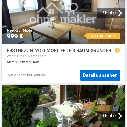
12 bilder
Haus
·
Zur Miete
999 €
AKTUALISIERT
ERSTBEZUG: VOLLMÖBLIERTE 3 RAUM GRÜNDERZEIT SMARTHOMES IN CITY BESTLAGE
Westhausen, Remscheid
50
m²
3
Zimmer
Haus
Details ansehen
Seit 2 Tagen
bei
Rentola
11 bilder