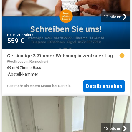
12 bilder
Haus
·
Zur Miete
559 €
Geräumige 3 Zimmer Wohnung in zentraler Lage – Komfort und Gemütlichkeit in Remscheid Lüttringhausen
Westhausen, Remscheid
69
m²
4
Zimmer
Haus
·
Abstell-kammer
Details ansehen
Seit mehr als einem Monat
bei
Rentola
12 bilder