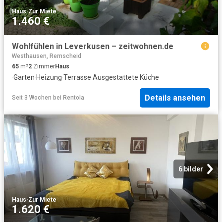
Haus
·
Zur Miete
1.460 €
Wohlfühlen in Leverkusen – zeitwohnen.de
Westhausen, Remscheid
65
m²
2
Zimmer
Haus
·
Garten
·
Heizung
·
Terrasse
·
Ausgestattete Küche
Details ansehen
Seit 3 Wochen
bei
Rentola
6 bilder
Haus
·
Zur Miete
1.620 €