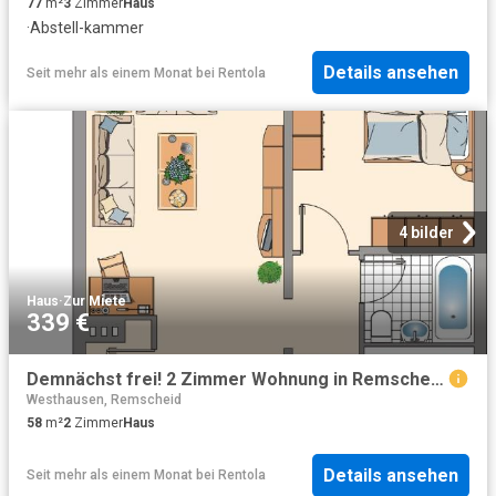
77
m²
3
Zimmer
Haus
·
Abstell-kammer
Details ansehen
Seit mehr als einem Monat
bei
Rentola
4 bilder
Haus
·
Zur Miete
339 €
Demnächst frei! 2 Zimmer Wohnung in Remscheid Lüttringhausen
Westhausen, Remscheid
58
m²
2
Zimmer
Haus
Details ansehen
Seit mehr als einem Monat
bei
Rentola