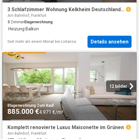
3 Schlafzimmer Wohnung Kelkheim Deutschland 101928174
Am Bahnhof, Frankfurt
3
Zimmer
Etagenwohnung
·
Heizung
·
Balkon
Details ansehen
Seit mehr als einem Monat
bei
Listanza
12 bilder
Etagenwohnung
·
Zum Kauf
885.000 €
4.971 €/m²
Komplett renovierte Luxus Maisonette im Grünen
Am Bahnhof, Frankfurt