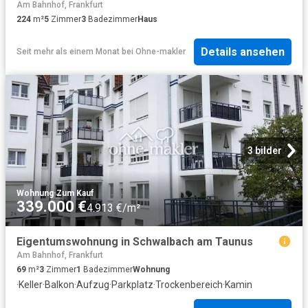
Am Bahnhof, Frankfurt
224
m²
5
Zimmer
3
Badezimmer
Haus
Details ansehen
Seit mehr als einem Monat
bei
Ohne-makler
3 bilder
Wohnung
·
Zum Kauf
339.000 €
4.913 €/m²
Eigentumswohnung in Schwalbach am Taunus
Am Bahnhof, Frankfurt
69
m²
3
Zimmer
1
Badezimmer
Wohnung
·
Keller
·
Balkon
·
Aufzug
·
Parkplatz
·
Trockenbereich
·
Kamin