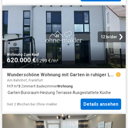
12 bilder
Wohnung
·
Zum Kauf
620.000 €
5.299 €/m²
Wunderschöne Wohnung mit Garten in ruhiger Lage
Am Bahnhof, Frankfurt
117
m²
3
Zimmer
1
Badezimmer
Wohnung
·
Garten
·
Büroraum
·
Heizung
·
Terrasse
·
Ausgestattete Küche
Details ansehen
Seit 2 Wochen
bei
Ohne-makler