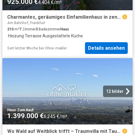
925.000 €
4.404 €/m²
Charmantes, geräumiges Einfamilienhaus in zentraler Lage in 65779 Kelkheim Münster
Am Bahnhof, Frankfurt
210
m²
7
Zimmer
3
Badezimmer
Haus
·
Heizung
·
Terrasse
·
Ausgestattete Küche
Details ansehen
Seit letzter Woche
bei
Ohne-makler
12 bilder
Haus
·
Zum Kauf
1.399.000 €
6.245 €/m²
Wo Wald auf Weitblick trifft – Traumvilla mit Taunus und Skyline Panorama