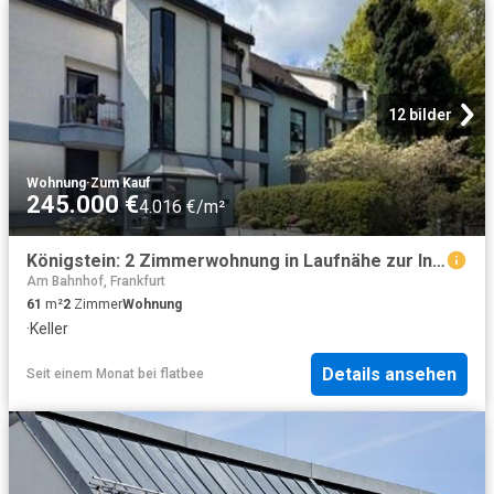
12 bilder
Wohnung
·
Zum Kauf
245.000 €
4.016 €/m²
Königstein: 2 Zimmerwohnung in Laufnähe zur Innenstadt
Am Bahnhof, Frankfurt
61
m²
2
Zimmer
Wohnung
·
Keller
Details ansehen
Seit einem Monat
bei
flatbee