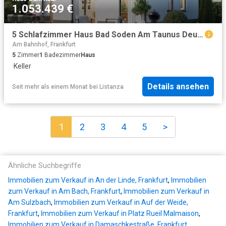
1.053.439 €
5 Schlafzimmer Haus Bad Soden Am Taunus Deutschland 102021193
Am Bahnhof, Frankfurt
5
Zimmer
1
Badezimmer
Haus
·
Keller
Details ansehen
Seit mehr als einem Monat
bei
Listanza
1
2
3
4
5
>
Ähnliche Suchbegriffe
Immobilien zum Verkauf in An der Linde, Frankfurt
,
Immobilien
zum Verkauf in Am Bach, Frankfurt
,
Immobilien zum Verkauf in
Am Sulzbach
,
Immobilien zum Verkauf in Auf der Weide,
Frankfurt
,
Immobilien zum Verkauf in Platz Rueil Malmaison
,
Immobilien zum Verkauf in Damaschkestraße, Frankfurt
,