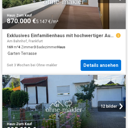
Haus
·
Zum Kauf
870.000 €
5.147 €/m²
Exklusives Einfamilienhaus mit hochwertiger Ausstattung, 2 PKW Stellplätzen und kleinem Garten
Am Bahnhof, Frankfurt
169
m²
4
Zimmer
3
Badezimmer
Haus
·
Garten
·
Terrasse
Details ansehen
Seit 3 Wochen
bei
Ohne-makler
12 bilder
Haus
·
Zum Kauf