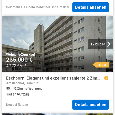
Details ansehen
Seit mehr als einem Monat
bei
Ohne-makler
12 bilder
Wohnung
·
Zum Kauf
235.000 €
NEU
4.272 €/m²
Eschborn: Elegant und exzellent sanierte 2 Zimmer Wohnung in zentraler Lage
Am Bahnhof, Frankfurt
55
m²
2
Zimmer
Wohnung
·
Keller
·
Aufzug
Details ansehen
Neu
bei
flatbee