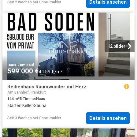
Details ansehen
Seit 2 Wochen
bei
Ohne-makler
12 bilder
Haus
·
Zum Kauf
599.000 €
4.159 €/m²
Reihenhaus Raumwunder mit Herz
Am Bahnhof, Frankfurt
144
m²
5
Zimmer
Haus
·
Garten
·
Keller
·
Sauna
Details ansehen
Seit 3 Wochen
bei
Ohne-makler