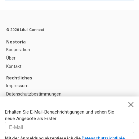
© 2026 Lifull Connect
Nestoria
Kooperation
Über
Kontakt
Rechtliches
Impressum
Datenschutzbestimmungen
Politik zur Verwendung von Cookies
Cookie-Einstellunge
Erhalten Sie E-Mail-Benachrichtigungen und sehen Sie
neue Angebote als Erster
Hilfe
FAQ
Mit der Anmeldung akzeptiere ich die
Datenschutzrichtlinie
Unsere Partner