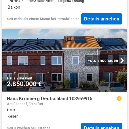
178
m²
4
Zimmer
2
Badezimmer
Etagenwohnung
·
Balkon
Details ansehen
Seit mehr als einem Monat
bei
Immobilien.de
Foto anschauen
Haus
·
Zum Kauf
2.850.000 €
Haus Kronberg Deutschland 103959915
Am Bahnhof, Frankfurt
Haus
·
Keller
Details ansehen
Seit 3 Wochen
bei
Listanza