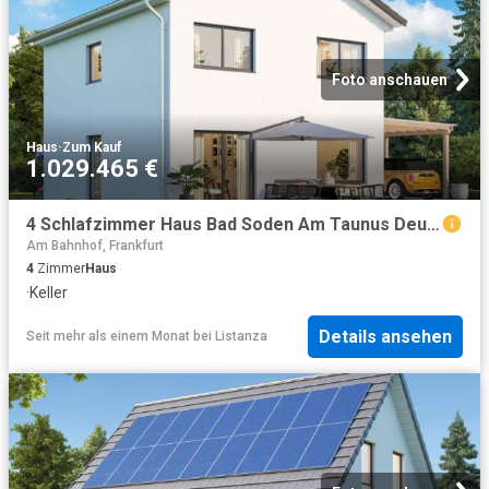
Foto anschauen
Haus
·
Zum Kauf
1.029.465 €
4 Schlafzimmer Haus Bad Soden Am Taunus Deutschland 102021195
Am Bahnhof, Frankfurt
4
Zimmer
Haus
·
Keller
Details ansehen
Seit mehr als einem Monat
bei
Listanza