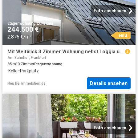
Foto anschauen
Etagenwohnung
·
Zum Kauf
244.500 €
NEU
2.876 €/m²
Mit Weitblick 3 Zimmer Wohnung nebst Loggia und TG Stellplatz
Am Bahnhof, Frankfurt
85
m²
3
Zimmer
Etagenwohnung
·
Keller
·
Parkplatz
Details ansehen
Neu
bei
Immobilien.de
Foto anschauen