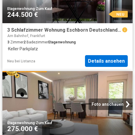
Etagenwohnung
·
Zum Kauf
244.500 €
NEU
3 Schlafzimmer Wohnung Eschborn Deutschland 104843428
Am Bahnhof, Frankfurt
3
Zimmer
2
Badezimmer
Etagenwohnung
·
Keller
·
Parkplatz
Details ansehen
Neu
bei
Listanza
Foto anschauen
Etagenwohnung
·
Zum Kauf
275.000 €