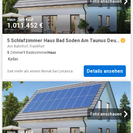
Foto anschauen
Haus
·
Zum Kauf
1.011.452 €
5 Schlafzimmer Haus Bad Soden Am Taunus Deutschland 102021194
Am Bahnhof, Frankfurt
5
Zimmer
1
Badezimmer
Haus
·
Keller
Details ansehen
Seit mehr als einem Monat
bei
Listanza
Foto anschauen
Haus
·
Zum Kauf