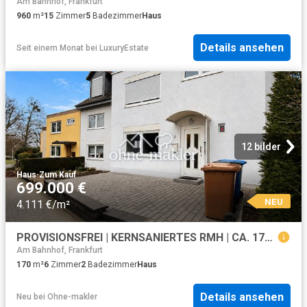
Am Bahnhof, Frankfurt
960
m²
15
Zimmer
5
Badezimmer
Haus
Details ansehen
Seit einem Monat
bei
LuxuryEstate
12 bilder
Haus
·
Zum Kauf
699.000 €
NEU
4.111 €/m²
PROVISIONSFREI | KERNSANIERTES RMH | CA. 170 m² WOHNFLÄCHE | AUFSTOCKUNG WIRD AKTUELL REALISIERT
Am Bahnhof, Frankfurt
170
m²
6
Zimmer
2
Badezimmer
Haus
Details ansehen
Neu
bei
Ohne-makler