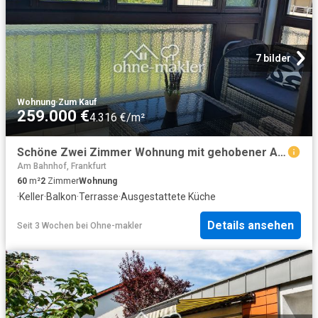
7 bilder
Wohnung
·
Zum Kauf
259.000 €
4.316 €/m²
Schöne Zwei Zimmer Wohnung mit gehobener Ausstattung
Am Bahnhof, Frankfurt
60
m²
2
Zimmer
Wohnung
·
Keller
·
Balkon
·
Terrasse
·
Ausgestattete Küche
Details ansehen
Seit 3 Wochen
bei
Ohne-makler