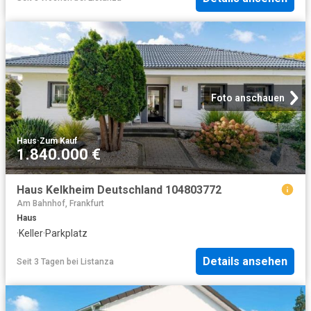
Foto anschauen
Haus
·
Zum Kauf
1.840.000 €
Haus Kelkheim Deutschland 104803772
Am Bahnhof, Frankfurt
Haus
·
Keller
·
Parkplatz
Details ansehen
Seit 3 Tagen
bei
Listanza