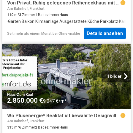
Von Privat: Ruhig gelegenes Reiheneckhaus mit Garten und Garage
Am Bahnhof, Frankfurt
110
m²
3
Zimmer
1
Badezimmer
Haus
·
Garten
·
Balkon
·
Klimaanlage
·
Ausgestattete Küche
·
Parkplatz
·
Kamin
Details ansehen
Seit mehr als einem Monat
bei
Ohne-makler
11 bilder
Haus
·
Zum Kauf
2.850.000 €
9.047 €/m²
Wo Plusenergie* Realität ist bewährte Designvilla in hochwertiger Qualität
Am Bahnhof, Frankfurt
315
m²
6
Zimmer
2
Badezimmer
Haus