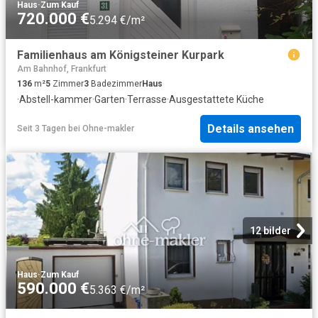
Haus
·
Zum Kauf
720.000 €
5.294 €/m²
Familienhaus am Königsteiner Kurpark
Am Bahnhof, Frankfurt
136
m²
5
Zimmer
3
Badezimmer
Haus
·
Abstell-kammer
·
Garten
·
Terrasse
·
Ausgestattete Küche
Details ansehen
Seit 3 Tagen
bei
Ohne-makler
12 bilder
Haus
·
Zum Kauf
590.000 €
5.363 €/m²