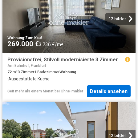
12 bilder
Wohnung
·
Zum Kauf
269.000 €
3.736 €/m²
Provisionsfrei, Stilvoll modernisierte 3 Zimmer Wohnung mit Skylineblick und Loggia in Liederbach
Am Bahnhof, Frankfurt
72
m²
3
Zimmer
1
Badezimmer
Wohnung
·
Ausgestattete Küche
Details ansehen
Seit mehr als einem Monat
bei
Ohne-makler
12 bilder