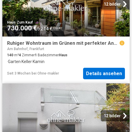
12 bilder
Haus
·
Zum Kauf
730.000 €
5.214 €/m²
Ruhiger Wohntraum im Grünen mit perfekter Anbindung
Am Bahnhof, Frankfurt
140
m²
4
Zimmer
1
Badezimmer
Haus
·
Garten
·
Keller
·
Kamin
Details ansehen
Seit 3 Wochen
bei
Ohne-makler
12 bilder