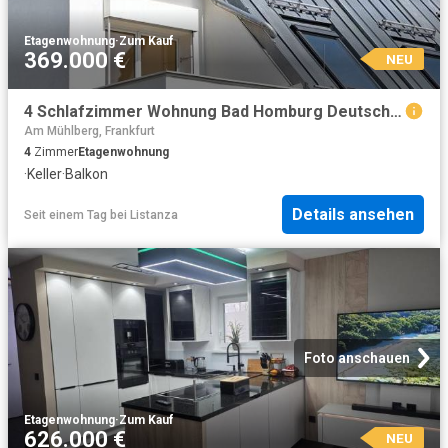
Etagenwohnung
·
Zum Kauf
369.000 €
NEU
4 Schlafzimmer Wohnung Bad Homburg Deutschland 104798528
Am Mühlberg, Frankfurt
4
Zimmer
Etagenwohnung
·
Keller
·
Balkon
Details ansehen
Seit einem Tag
bei
Listanza
Foto anschauen
Etagenwohnung
·
Zum Kauf
626.000 €
NEU