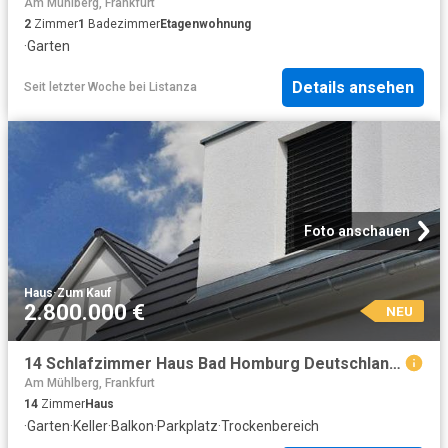
Am Mühlberg, Frankfurt
2
Zimmer
1
Badezimmer
Etagenwohnung
·
Garten
Details ansehen
Seit letzter Woche
bei
Listanza
Foto anschauen
Haus
·
Zum Kauf
2.800.000 €
NEU
14 Schlafzimmer Haus Bad Homburg Deutschland 104802298
Am Mühlberg, Frankfurt
14
Zimmer
Haus
·
Garten
·
Keller
·
Balkon
·
Parkplatz
·
Trockenbereich