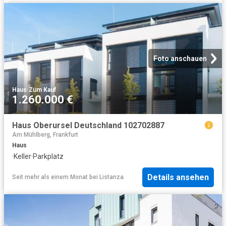
Foto anschauen
Haus
·
Zum Kauf
1.260.000 €
Haus Oberursel Deutschland 102702887
Am Mühlberg, Frankfurt
Haus
·
Keller
·
Parkplatz
Details ansehen
Seit mehr als einem Monat
bei
Listanza