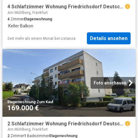
4 Schlafzimmer Wohnung Friedrichsdorf Deutschland 102702762
Am Mühlberg, Frankfurt
4
Zimmer
Etagenwohnung
·
Keller
·
Balkon
Details ansehen
Seit mehr als einem Monat
bei
Listanza
Foto anschauen
Etagenwohnung
·
Zum Kauf
169.000 €
2 Schlafzimmer Wohnung Friedrichsdorf Deutschland 103244341
Am Mühlberg, Frankfurt
2
Zimmer
1
Badezimmer
Etagenwohnung