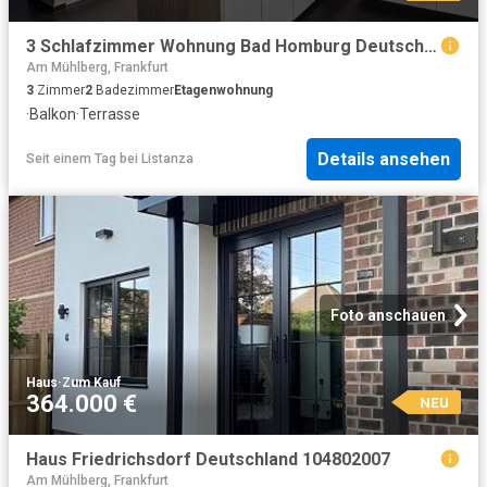
3 Schlafzimmer Wohnung Bad Homburg Deutschland 104804899
Am Mühlberg, Frankfurt
3
Zimmer
2
Badezimmer
Etagenwohnung
·
Balkon
·
Terrasse
Details ansehen
Seit einem Tag
bei
Listanza
Foto anschauen
Haus
·
Zum Kauf
364.000 €
NEU
Haus Friedrichsdorf Deutschland 104802007
Am Mühlberg, Frankfurt