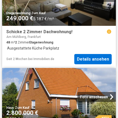
Etagenwohnung
·
Zum Kauf
249.000 €
5.187 €/m²
Schicke 2 Zimmer Dachwohnung!
Am Mühlberg, Frankfurt
48
m²
2
Zimmer
Etagenwohnung
·
Ausgestattete Küche
·
Parkplatz
Details ansehen
Seit 2 Wochen
bei
Immobilien.de
Foto anschauen
Haus
·
Zum Kauf
2.800.000 €
NEU