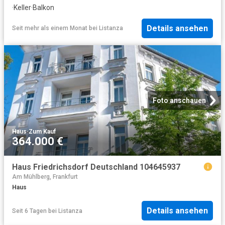
·
Keller
·
Balkon
Details ansehen
Seit mehr als einem Monat
bei
Listanza
Foto anschauen
Haus
·
Zum Kauf
364.000 €
Haus Friedrichsdorf Deutschland 104645937
Am Mühlberg, Frankfurt
Haus
Details ansehen
Seit 6 Tagen
bei
Listanza