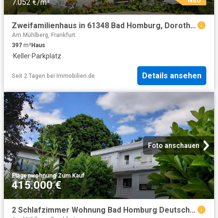
7.052 €/m²
Zweifamilienhaus in 61348 Bad Homburg, Dorotheenstr
Am Mühlberg, Frankfurt
397
m²
Haus
·
Keller
·
Parkplatz
Details ansehen
Seit 2 Tagen
bei
Immobilien.de
Foto anschauen
Etagenwohnung
·
Zum Kauf
415.000 €
2 Schlafzimmer Wohnung Bad Homburg Deutschland 104536854