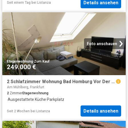
Details ansehen
Seit einem Tag
bei
Listanza
Foto anschauen
Etagenwohnung
·
Zum Kauf
249.000 €
2 Schlafzimmer Wohnung Bad Homburg Vor Der Höhe Deutschland 104230298
Am Mühlberg, Frankfurt
2
Zimmer
Etagenwohnung
·
Ausgestattete Küche
·
Parkplatz
Details ansehen
Seit 2 Wochen
bei
Listanza