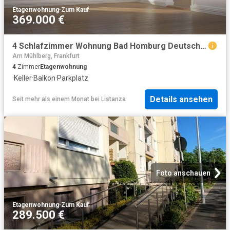
Etagenwohnung
·
Zum Kauf
369.000 €
4 Schlafzimmer Wohnung Bad Homburg Deutschland 103740592
Am Mühlberg, Frankfurt
4
Zimmer
Etagenwohnung
·
Keller
·
Balkon
·
Parkplatz
Details ansehen
Seit mehr als einem Monat
bei
Listanza
Foto anschauen
Etagenwohnung
·
Zum Kauf
289.500 €