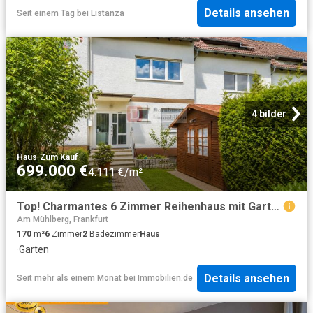
Details ansehen
Seit einem Tag
bei
Listanza
4 bilder
Haus
·
Zum Kauf
699.000 €
4.111 €/m²
Top! Charmantes 6 Zimmer Reihenhaus mit Garten in Top Lage
Am Mühlberg, Frankfurt
170
m²
6
Zimmer
2
Badezimmer
Haus
·
Garten
Details ansehen
Seit mehr als einem Monat
bei
Immobilien.de