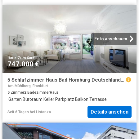
Foto anschauen
Haus
·
Zum Kauf
747.000 €
5 Schlafzimmer Haus Bad Homburg Deutschland 104646881
Am Mühlberg, Frankfurt
5
Zimmer
2
Badezimmer
Haus
·
Garten
·
Büroraum
·
Keller
·
Parkplatz
·
Balkon
·
Terrasse
Details ansehen
Seit 6 Tagen
bei
Listanza