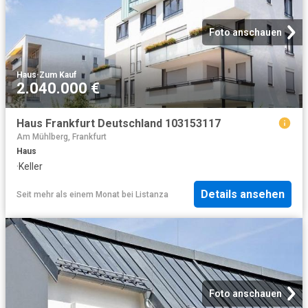
Foto anschauen
Haus
·
Zum Kauf
2.040.000 €
Haus Frankfurt Deutschland 103153117
Am Mühlberg, Frankfurt
Haus
·
Keller
Details ansehen
Seit mehr als einem Monat
bei
Listanza
Foto anschauen