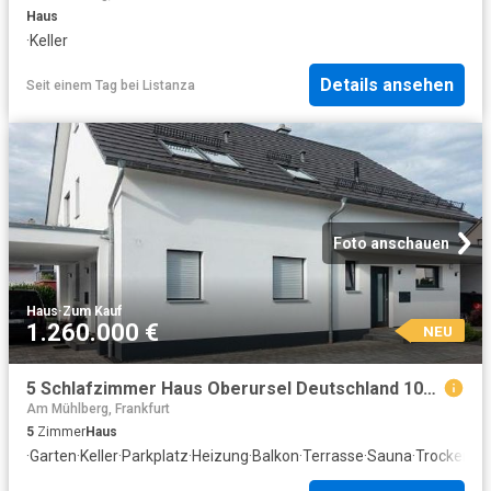
Haus
·
Keller
Details ansehen
Seit einem Tag
bei
Listanza
Foto anschauen
Haus
·
Zum Kauf
1.260.000 €
NEU
5 Schlafzimmer Haus Oberursel Deutschland 104800332
Am Mühlberg, Frankfurt
5
Zimmer
Haus
·
Garten
·
Keller
·
Parkplatz
·
Heizung
·
Balkon
·
Terrasse
·
Sauna
·
Trockenbe