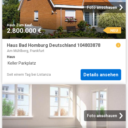
Foto anschauen
Haus
·
Zum Kauf
2.800.000 €
NEU
Haus Bad Homburg Deutschland 104803878
Am Mühlberg, Frankfurt
Haus
·
Keller
·
Parkplatz
Details ansehen
Seit einem Tag
bei
Listanza
Foto anschauen