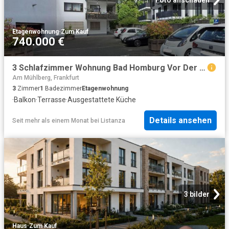
Foto anschauen
Etagenwohnung
·
Zum Kauf
740.000 €
3 Schlafzimmer Wohnung Bad Homburg Vor Der Höhe Deutschland 102555600
Am Mühlberg, Frankfurt
3
Zimmer
1
Badezimmer
Etagenwohnung
·
Balkon
·
Terrasse
·
Ausgestattete Küche
Details ansehen
Seit mehr als einem Monat
bei
Listanza
3 bilder
Haus
·
Zum Kauf