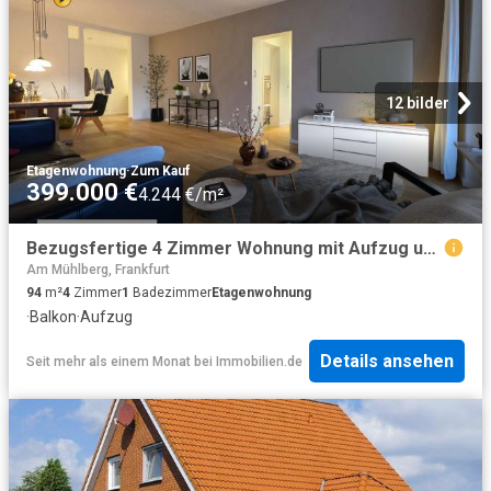
12 bilder
Etagenwohnung
·
Zum Kauf
399.000 €
4.244 €/m²
Bezugsfertige 4 Zimmer Wohnung mit Aufzug und guter Anbindung
Am Mühlberg, Frankfurt
94
m²
4
Zimmer
1
Badezimmer
Etagenwohnung
·
Balkon
·
Aufzug
Details ansehen
Seit mehr als einem Monat
bei
Immobilien.de