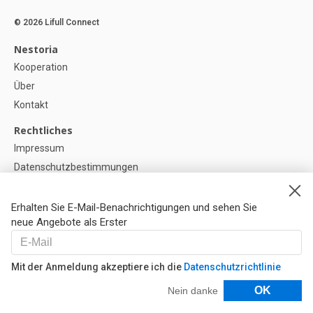
© 2026 Lifull Connect
Nestoria
Kooperation
Über
Kontakt
Rechtliches
Impressum
Datenschutzbestimmungen
Politik zur Verwendung von Cookies
Cookie-Einstellunge
Erhalten Sie E-Mail-Benachrichtigungen und sehen Sie
neue Angebote als Erster
Hilfe
FAQ
Mit der Anmeldung akzeptiere ich die
Datenschutzrichtlinie
Unsere Partner
Filter
OK
Nein danke