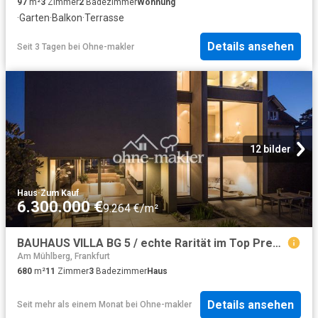
97
m²
3
Zimmer
2
Badezimmer
Wohnung
·
Garten
·
Balkon
·
Terrasse
Details ansehen
Seit 3 Tagen
bei
Ohne-makler
12 bilder
Haus
·
Zum Kauf
6.300.000 €
9.264 €/m²
BAUHAUS VILLA BG 5 / echte Rarität im Top Premium Segment
Am Mühlberg, Frankfurt
680
m²
11
Zimmer
3
Badezimmer
Haus
Details ansehen
Seit mehr als einem Monat
bei
Ohne-makler