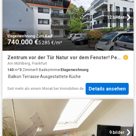
12 bilder
Etagenwohnung
·
Zum Kauf
740.000 €
5.285 €/m²
Zentrum vor der Tür Natur vor dem Fenster! Penthouse in kleiner Einheit
Am Mühlberg, Frankfurt
140
m²
3
Zimmer
1
Badezimmer
Etagenwohnung
·
Balkon
·
Terrasse
·
Ausgestattete Küche
Details ansehen
Seit mehr als einem Monat
bei
Immobilien.de
9 bilder