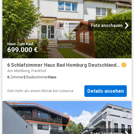
Foto anschauen
Haus
·
Zum Kauf
699.000 €
6 Schlafzimmer Haus Bad Homburg Deutschland 103427775
Am Mühlberg, Frankfurt
6
Zimmer
2
Badezimmer
Haus
Details ansehen
Seit mehr als einem Monat
bei
Listanza