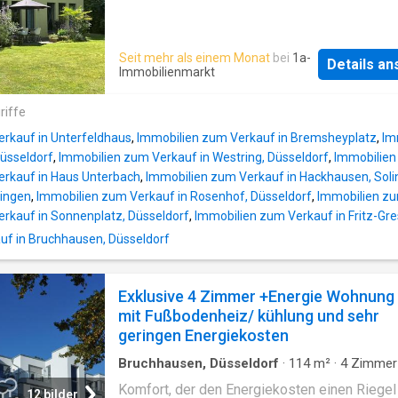
Seit mehr als einem Monat
bei
1a-
Details a
Immobilienmarkt
riffe
rkauf in Unterfeldhaus
,
Immobilien zum Verkauf in Bremsheyplatz
,
Im
üsseldorf
,
Immobilien zum Verkauf in Westring, Düsseldorf
,
Immobilien
erkauf in Haus Unterbach
,
Immobilien zum Verkauf in Hackhausen, Sol
lingen
,
Immobilien zum Verkauf in Rosenhof, Düsseldorf
,
Immobilien zu
rkauf in Sonnenplatz, Düsseldorf
,
Immobilien zum Verkauf in Fritz-Gr
f in Bruchhausen, Düsseldorf
Exklusive 4 Zimmer +Energie Wohnung
mit Fußbodenheiz/ kühlung und sehr
geringen Energiekosten
Bruchhausen, Düsseldorf
·
114
m²
·
4
Zimmer
Badezimmer
·
Wohnung
·
Heizung
Komfort, der den Energiekosten einen Riegel
12 bilder