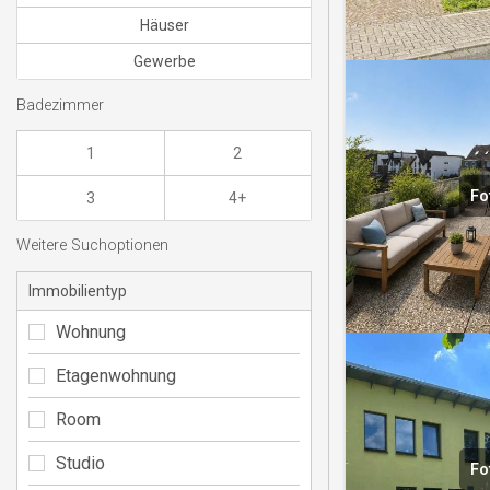
Häuser
Gewerbe
Badezimmer
1
2
Fo
3
4+
Weitere Suchoptionen
Immobilientyp
Wohnung
Etagenwohnung
Room
Studio
Fo