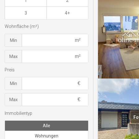
1
2
3
4+
Wohnfläche (m²)
Min
Max
Preis
Min
Max
Immobilientyp
Fo
Alle
Wohnungen