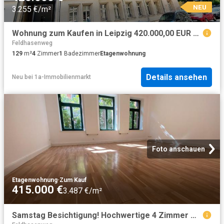
NEU
3.255 €/m²
Wohnung zum Kaufen in Leipzig 420.000,00 EUR 129.79 m²
Feldhasenweg
129
m²
4
Zimmer
1
Badezimmer
Etagenwohnung
Details ansehen
Neu
bei
1a-Immobilienmarkt
Foto anschauen
Etagenwohnung
·
Zum Kauf
415.000 €
3.487 €/m²
Samstag Besichtigung! Hochwertige 4 Zimmer Wohnung Volkmarsdorf