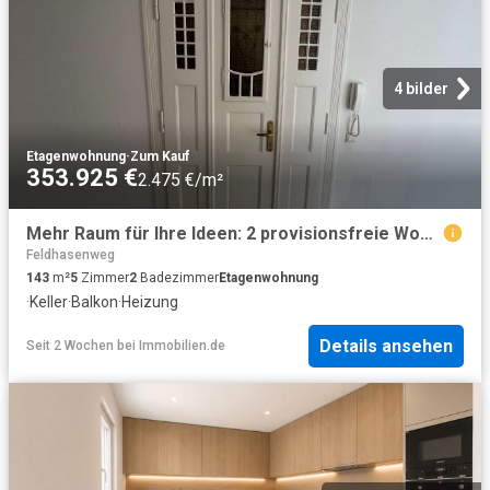
4 bilder
Etagenwohnung
·
Zum Kauf
353.925 €
2.475 €/m²
Mehr Raum für Ihre Ideen: 2 provisionsfreie Wohnungen
Feldhasenweg
143
m²
5
Zimmer
2
Badezimmer
Etagenwohnung
·
Keller
·
Balkon
·
Heizung
Details ansehen
Seit 2 Wochen
bei
Immobilien.de