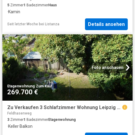
5
Zimmer
1
Badezimmer
Haus
·
Kamin
Details ansehen
Seit letzter Woche
bei
Listanza
Foto anschauen
Etagenwohnung
·
Zum Kauf
269.700 €
Zu Verkaufen 3 Schlafzimmer Wohnung Leipzig Deutschland DS94600988
Feldhasenweg
3
Zimmer
1
Badezimmer
Etagenwohnung
·
Keller
·
Balkon