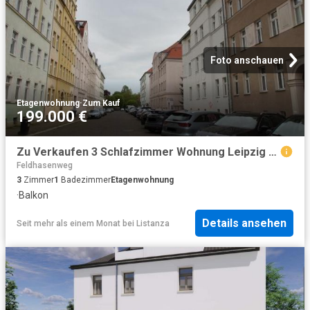
Foto anschauen
Etagenwohnung
·
Zum Kauf
199.000 €
Zu Verkaufen 3 Schlafzimmer Wohnung Leipzig Deutschland DS78102221
Feldhasenweg
3
Zimmer
1
Badezimmer
Etagenwohnung
·
Balkon
Details ansehen
Seit mehr als einem Monat
bei
Listanza