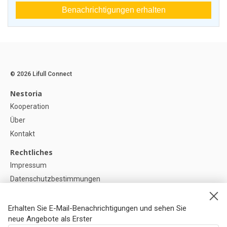
Benachrichtigungen erhalten
© 2026 Lifull Connect
Nestoria
Kooperation
Über
Kontakt
Rechtliches
Impressum
Datenschutzbestimmungen
Politik zur Verwendung von Cookies
Cookie-Einstellunge
Erhalten Sie E-Mail-Benachrichtigungen und sehen Sie
neue Angebote als Erster
Hilfe