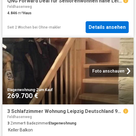
QNG Forward Deal für Seniorenwohnen nahe Leipzig – Vermittler gesucht
Feldhasenweg
4.846
m²
Haus
Details ansehen
Seit 2 Wochen
bei
Ohne-makler
Foto anschauen
Etagenwohnung
·
Zum Kauf
269.700 €
3 Schlafzimmer Wohnung Leipzig Deutschland 94600988
Feldhasenweg
3
Zimmer
1
Badezimmer
Etagenwohnung
·
Keller
·
Balkon