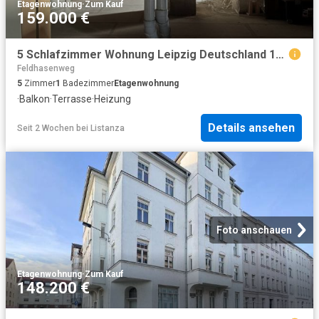
Etagenwohnung
·
Zum Kauf
159.000 €
5 Schlafzimmer Wohnung Leipzig Deutschland 104365127
Feldhasenweg
5
Zimmer
1
Badezimmer
Etagenwohnung
·
Balkon
·
Terrasse
·
Heizung
Details ansehen
Seit 2 Wochen
bei
Listanza
Foto anschauen
Etagenwohnung
·
Zum Kauf
148.200 €