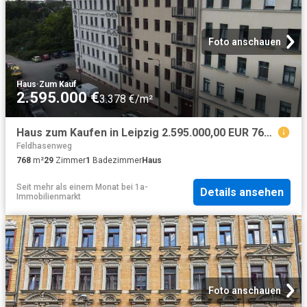
Foto anschauen
Haus
·
Zum Kauf
2.595.000 €
3.378 €/m²
Haus zum Kaufen in Leipzig 2.595.000,00 EUR 768 m²
Feldhasenweg
768
m²
29
Zimmer
1
Badezimmer
Haus
Seit mehr als einem Monat
bei
1a-
Details ansehen
Immobilienmarkt
Foto anschauen