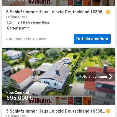
5 Schlafzimmer Haus Leipzig Deutschland 103961728
Feldhasenweg
5
Zimmer
1
Badezimmer
Haus
·
Garten
·
Kamin
Details ansehen
Seit 3 Wochen
bei
Listanza
Foto anschauen
Haus
·
Zum Kauf
595.000 €
5 Schlafzimmer Haus Leipzig Deutschland 103381417
Feldhasenweg