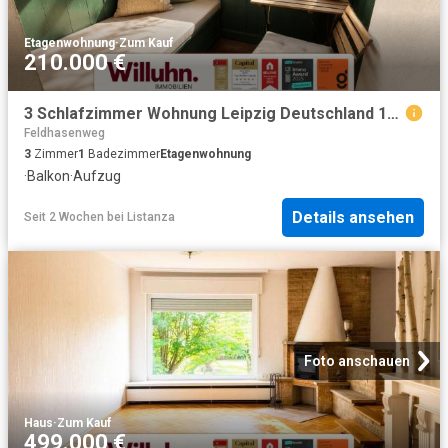
Etagenwohnung
·
Zum Kauf
210.000 €
3 Schlafzimmer Wohnung Leipzig Deutschland 104365086
Feldhasenweg
3
Zimmer
1
Badezimmer
Etagenwohnung
·
Balkon
·
Aufzug
Details ansehen
Seit 2 Wochen
bei
Listanza
Foto anschauen
Haus
·
Zum Kauf
499.000 €