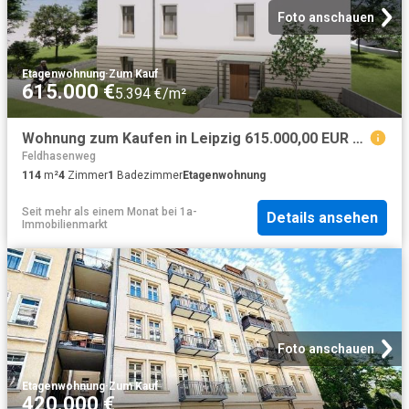
Foto anschauen
Etagenwohnung
·
Zum Kauf
615.000 €
5.394 €/m²
Wohnung zum Kaufen in Leipzig 615.000,00 EUR 114.71 m²
Feldhasenweg
114
m²
4
Zimmer
1
Badezimmer
Etagenwohnung
Seit mehr als einem Monat
bei
1a-
Details ansehen
Immobilienmarkt
Foto anschauen
Etagenwohnung
·
Zum Kauf
420.000 €