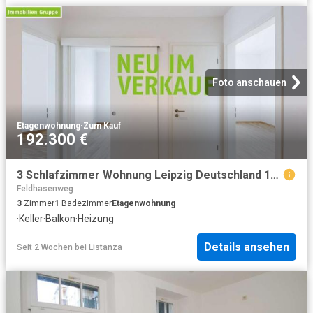
Foto anschauen
Etagenwohnung
·
Zum Kauf
192.300 €
3 Schlafzimmer Wohnung Leipzig Deutschland 104365123
Feldhasenweg
3
Zimmer
1
Badezimmer
Etagenwohnung
·
Keller
·
Balkon
·
Heizung
Details ansehen
Seit 2 Wochen
bei
Listanza