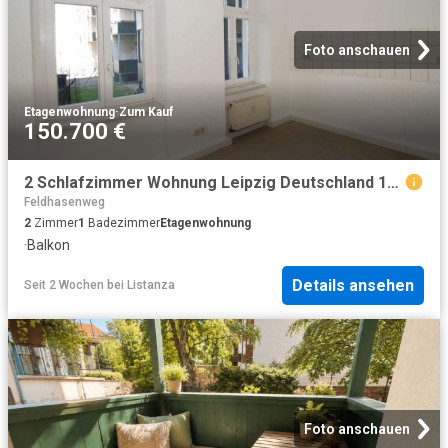
Foto anschauen
Etagenwohnung
·
Zum Kauf
150.700 €
2 Schlafzimmer Wohnung Leipzig Deutschland 104365121
Feldhasenweg
2
Zimmer
1
Badezimmer
Etagenwohnung
·
Balkon
Details ansehen
Seit 2 Wochen
bei
Listanza
Foto anschauen