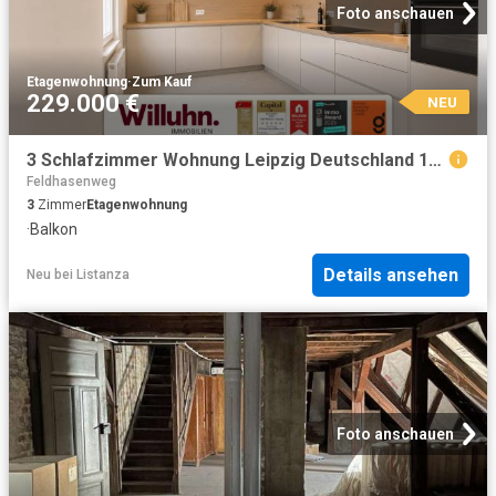
Foto anschauen
Etagenwohnung
·
Zum Kauf
229.000 €
NEU
3 Schlafzimmer Wohnung Leipzig Deutschland 104797002
Feldhasenweg
3
Zimmer
Etagenwohnung
·
Balkon
Details ansehen
Neu
bei
Listanza
Foto anschauen