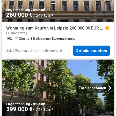
Etagenwohnung
·
Zum Kauf
260.000 €
2.549 €/m²
Wohnung zum Kaufen in Leipzig 260.000,00 EUR 102 m²
Feldhasenweg
102
m²
4
Zimmer
1
Badezimmer
Etagenwohnung
Details ansehen
Seit 2 Wochen
bei
1a-Immobilienmarkt
Foto anschauen
Etagenwohnung
·
Zum Kauf
399.000 €
3.243 €/m²