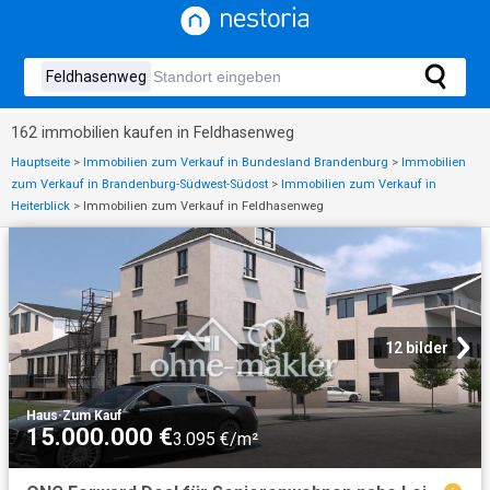
162 immobilien kaufen in Feldhasenweg
Hauptseite
>
Immobilien zum Verkauf in Bundesland Brandenburg
>
Immobilien
zum Verkauf in Brandenburg-Südwest-Südost
>
Immobilien zum Verkauf in
Heiterblick
>
Immobilien zum Verkauf in Feldhasenweg
12 bilder
Haus
·
Zum Kauf
15.000.000 €
3.095 €/m²