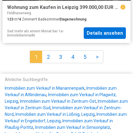
Wohnung zum Kaufen in Leipzig 399.000,00 EUR 123.24 m²
Feldhasenweg
123
m²
4
Zimmer
1
Badezimmer
Etagenwohnung
Seit mehr als einem Monat
bei
1a-
Details ansehen
Immobilienmarkt
1
2
3
4
5
>
Ähnliche Suchbegriffe
Immobilien zum Verkauf in Mariannenpark
,
Immobilien zum
Verkauf in Altlindenau
,
Immobilien zum Verkauf in Plagwitz,
Leipzig
,
Immobilien zum Verkauf in Zentrum-Ost
,
Immobilien zum
Verkauf in Zentrum-Süd
,
Immobilien zum Verkauf in Zentrum-
Nord
,
Immobilien zum Verkauf in Lößnig, Leipzig
,
Immobilien zum
Verkauf in Engelsdorf, Leipzig
,
Immobilien zum Verkauf in
Plaußig-Portitz
,
Immobilien zum Verkauf in Simsonplatz
,