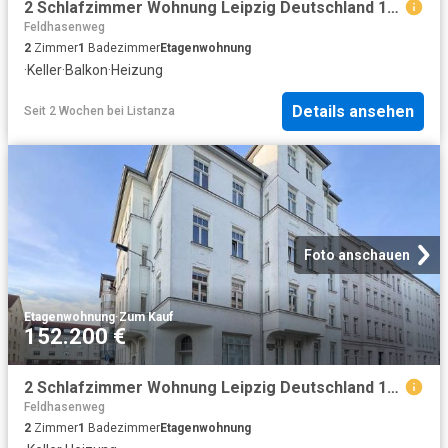
2 Schlafzimmer Wohnung Leipzig Deutschland 104365126
Feldhasenweg
2
Zimmer
1
Badezimmer
Etagenwohnung
·
Keller
·
Balkon
·
Heizung
Details ansehen
Seit 2 Wochen
bei
Listanza
Foto anschauen
Etagenwohnung
·
Zum Kauf
152.200 €
2 Schlafzimmer Wohnung Leipzig Deutschland 104365125
Feldhasenweg
2
Zimmer
1
Badezimmer
Etagenwohnung