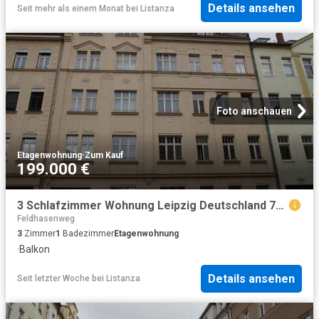
Details ansehen
Seit mehr als einem Monat
bei
Listanza
Foto anschauen
Etagenwohnung
·
Zum Kauf
199.000 €
3 Schlafzimmer Wohnung Leipzig Deutschland 78102221
Feldhasenweg
3
Zimmer
1
Badezimmer
Etagenwohnung
·
Balkon
Details ansehen
Seit letzter Woche
bei
Listanza