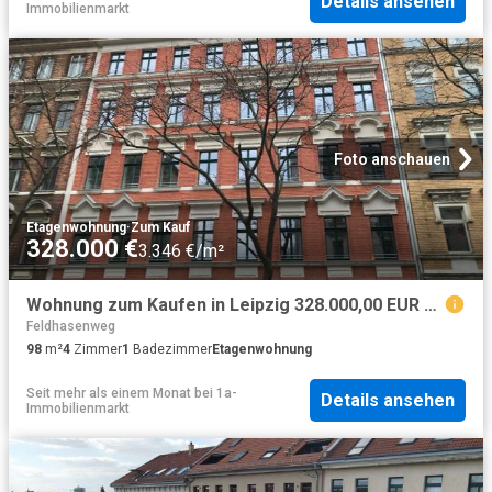
Details ansehen
Immobilienmarkt
Foto anschauen
Etagenwohnung
·
Zum Kauf
328.000 €
3.346 €/m²
Wohnung zum Kaufen in Leipzig 328.000,00 EUR 98.9 m²
Feldhasenweg
98
m²
4
Zimmer
1
Badezimmer
Etagenwohnung
Seit mehr als einem Monat
bei
1a-
Details ansehen
Immobilienmarkt