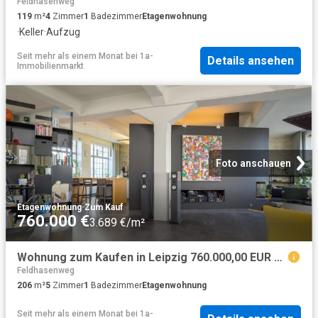
Feldhasenweg
119
m²
4
Zimmer
1
Badezimmer
Etagenwohnung
·
Keller
·
Aufzug
Seit mehr als einem Monat
bei
1a-
Details ansehen
Immobilienmarkt
Foto anschauen
Etagenwohnung
·
Zum Kauf
760.000 €
3.689 €/m²
Wohnung zum Kaufen in Leipzig 760.000,00 EUR 206 m²
Feldhasenweg
206
m²
5
Zimmer
1
Badezimmer
Etagenwohnung
Seit mehr als einem Monat
bei
1a-