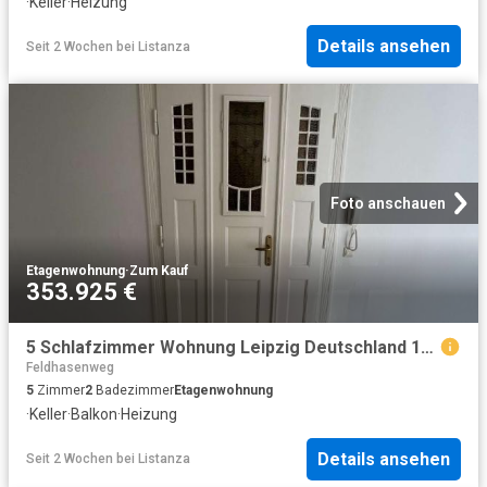
·
Keller
·
Heizung
Details ansehen
Seit 2 Wochen
bei
Listanza
Foto anschauen
Etagenwohnung
·
Zum Kauf
353.925 €
5 Schlafzimmer Wohnung Leipzig Deutschland 104365124
Feldhasenweg
5
Zimmer
2
Badezimmer
Etagenwohnung
·
Keller
·
Balkon
·
Heizung
Details ansehen
Seit 2 Wochen
bei
Listanza