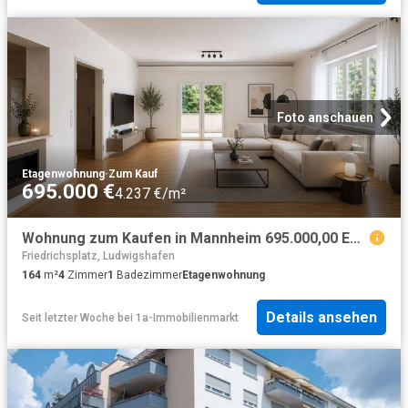
Foto anschauen
Etagenwohnung
·
Zum Kauf
695.000 €
4.237 €/m²
Wohnung zum Kaufen in Mannheim 695.000,00 EUR 164 m²
Friedrichsplatz, Ludwigshafen
164
m²
4
Zimmer
1
Badezimmer
Etagenwohnung
Details ansehen
Seit letzter Woche
bei
1a-Immobilienmarkt