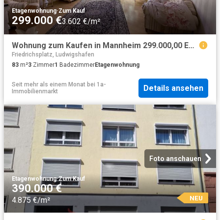
Etagenwohnung
·
Zum Kauf
299.000 €
3.602 €/m²
Wohnung zum Kaufen in Mannheim 299.000,00 EUR 83 m²
Friedrichsplatz, Ludwigshafen
83
m²
3
Zimmer
1
Badezimmer
Etagenwohnung
Seit mehr als einem Monat
bei
1a-
Details ansehen
Immobilienmarkt
Foto anschauen
Etagenwohnung
·
Zum Kauf
390.000 €
NEU
4.875 €/m²