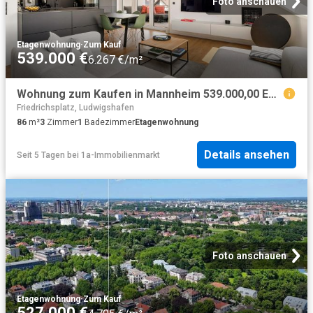
Foto anschauen
Etagenwohnung
·
Zum Kauf
539.000 €
6.267 €/m²
Wohnung zum Kaufen in Mannheim 539.000,00 EUR 86 m²
Friedrichsplatz, Ludwigshafen
86
m²
3
Zimmer
1
Badezimmer
Etagenwohnung
Details ansehen
Seit 5 Tagen
bei
1a-Immobilienmarkt
Foto anschauen
Etagenwohnung
·
Zum Kauf
527.000 €