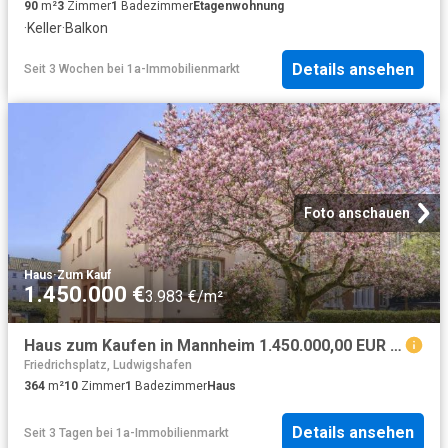
90
m²
3
Zimmer
1
Badezimmer
Etagenwohnung
·
Keller
·
Balkon
Details ansehen
Seit 3 Wochen
bei
1a-Immobilienmarkt
Foto anschauen
Haus
·
Zum Kauf
1.450.000 €
3.983 €/m²
Haus zum Kaufen in Mannheim 1.450.000,00 EUR 364 m²
Friedrichsplatz, Ludwigshafen
364
m²
10
Zimmer
1
Badezimmer
Haus
Details ansehen
Seit 3 Tagen
bei
1a-Immobilienmarkt