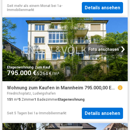
Seit mehr als einem Monat
bei
1a-
Details ansehen
Immobilienmarkt
Foto anschauen
Etagenwohnung
·
Zum Kauf
795.000 €
5.264 €/m²
Wohnung zum Kaufen in Mannheim 795.000,00 EUR 151 m²
Friedrichsplatz, Ludwigshafen
151
m²
5
Zimmer
1
Badezimmer
Etagenwohnung
Details ansehen
Seit 5 Tagen
bei
1a-Immobilienmarkt