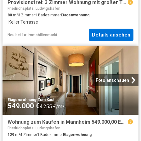
Provisionsfrei: 3 Zimmer Wohnung mit großer Terrasse
Friedrichsplatz, Ludwigshafen
80
m²
3
Zimmer
1
Badezimmer
Etagenwohnung
·
Keller
·
Terrasse
Details ansehen
Neu
bei
1a-Immobilienmarkt
Foto anschauen
Etagenwohnung
·
Zum Kauf
549.000 €
4.255 €/m²
Wohnung zum Kaufen in Mannheim 549.000,00 EUR 129.7 m²
Friedrichsplatz, Ludwigshafen
129
m²
4
Zimmer
1
Badezimmer
Etagenwohnung