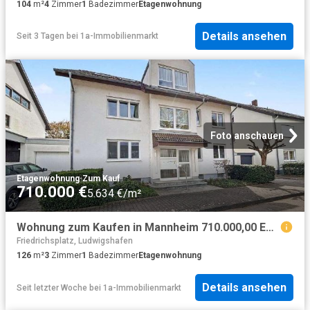
104
m²
4
Zimmer
1
Badezimmer
Etagenwohnung
Details ansehen
Seit 3 Tagen
bei
1a-Immobilienmarkt
Foto anschauen
Etagenwohnung
·
Zum Kauf
710.000 €
5.634 €/m²
Wohnung zum Kaufen in Mannheim 710.000,00 EUR 126.3 m²
Friedrichsplatz, Ludwigshafen
126
m²
3
Zimmer
1
Badezimmer
Etagenwohnung
Details ansehen
Seit letzter Woche
bei
1a-Immobilienmarkt