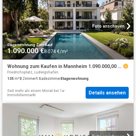
Foto anschauen
Etagenwohnung
·
Zum Kauf
1.090.000 €
8.074 €/m²
Wohnung zum Kaufen in Mannheim 1.090.000,00 EUR 135.09 m²
Friedrichsplatz, Ludwigshafen
135
m²
3
Zimmer
1
Badezimmer
Etagenwohnung
Seit mehr als einem Monat
bei
1a-
Details ansehen
Immobilienmarkt