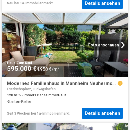
Details ansehen
Neu
bei
1a-Immobilienmarkt
Foto anschauen
Haus
·
Zum Kauf
595.000 €
4.958 €/m²
Modernes Familienhaus in Mannheim Neuhermsheim
Friedrichsplatz, Ludwigshafen
120
m²
5
Zimmer
1
Badezimmer
Haus
·
Garten
·
Keller
Details ansehen
Seit 3 Wochen
bei
1a-Immobilienmarkt