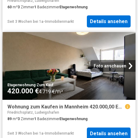
Friedrichsplatz, Ludwigshafen
60
m²
3
Zimmer
1
Badezimmer
Etagenwohnung
Details ansehen
Seit 3 Wochen
bei
1a-Immobilienmarkt
Foto anschauen
Etagenwohnung
·
Zum Kauf
420.000 €
4.719 €/m²
Wohnung zum Kaufen in Mannheim 420.000,00 EUR 89 m²
Friedrichsplatz, Ludwigshafen
89
m²
3
Zimmer
1
Badezimmer
Etagenwohnung
Details ansehen
Seit 3 Wochen
bei
1a-Immobilienmarkt