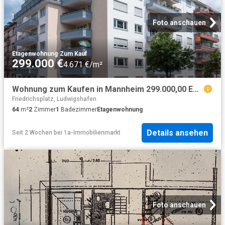
Foto anschauen
Etagenwohnung
·
Zum Kauf
299.000 €
4.671 €/m²
Wohnung zum Kaufen in Mannheim 299.000,00 EUR 64 m²
Friedrichsplatz, Ludwigshafen
64
m²
2
Zimmer
1
Badezimmer
Etagenwohnung
Details ansehen
Seit 2 Wochen
bei
1a-Immobilienmarkt
Foto anschauen