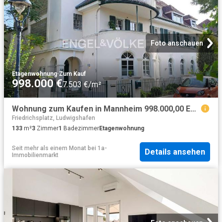
Foto anschauen
Etagenwohnung
·
Zum Kauf
998.000 €
7.503 €/m²
Wohnung zum Kaufen in Mannheim 998.000,00 EUR 133 m²
Friedrichsplatz, Ludwigshafen
133
m²
3
Zimmer
1
Badezimmer
Etagenwohnung
Seit mehr als einem Monat
bei
1a-
Details ansehen
Immobilienmarkt