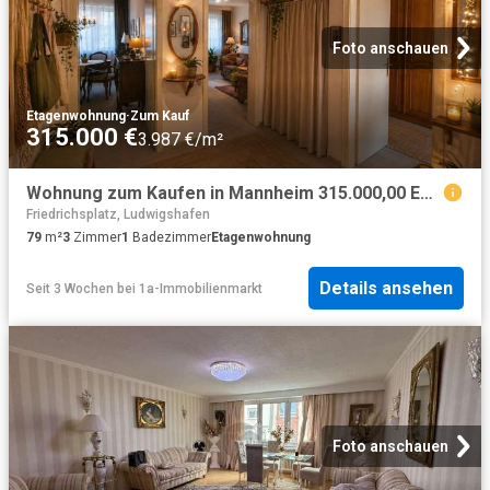
Foto anschauen
Etagenwohnung
·
Zum Kauf
315.000 €
3.987 €/m²
Wohnung zum Kaufen in Mannheim 315.000,00 EUR 79.54 m²
Friedrichsplatz, Ludwigshafen
79
m²
3
Zimmer
1
Badezimmer
Etagenwohnung
Details ansehen
Seit 3 Wochen
bei
1a-Immobilienmarkt
Foto anschauen