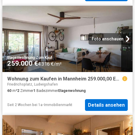
Foto anschauen
Etagenwohnung
·
Zum Kauf
259.000 €
4.316 €/m²
Wohnung zum Kaufen in Mannheim 259.000,00 EUR 60 m²
Friedrichsplatz, Ludwigshafen
60
m²
2
Zimmer
1
Badezimmer
Etagenwohnung
Details ansehen
Seit 2 Wochen
bei
1a-Immobilienmarkt