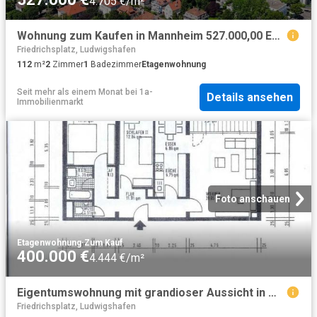
4.705 €/m²
Wohnung zum Kaufen in Mannheim 527.000,00 EUR 112.5 m²
Friedrichsplatz, Ludwigshafen
112
m²
2
Zimmer
1
Badezimmer
Etagenwohnung
Seit mehr als einem Monat
bei
1a-
Details ansehen
Immobilienmarkt
Foto anschauen
Etagenwohnung
·
Zum Kauf
400.000 €
4.444 €/m²
Eigentumswohnung mit grandioser Aussicht in Mannheims bester Lage
Friedrichsplatz, Ludwigshafen