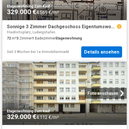
Etagenwohnung
·
Zum Kauf
329.000 €
4.569 €/m²
Sonnige 3 Zimmer Dachgeschoss Eigentumswohnung in Neuostheim
Friedrichsplatz, Ludwigshafen
72
m²
3
Zimmer
1
Badezimmer
Etagenwohnung
Details ansehen
Seit 3 Wochen
bei
1a-Immobilienmarkt
Foto anschauen
Etagenwohnung
·
Zum Kauf
329.000 €
4.112 €/m²