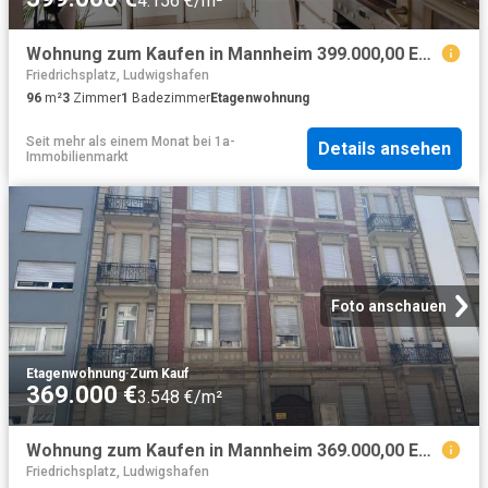
4.156 €/m²
Wohnung zum Kaufen in Mannheim 399.000,00 EUR 96 m²
Friedrichsplatz, Ludwigshafen
96
m²
3
Zimmer
1
Badezimmer
Etagenwohnung
Seit mehr als einem Monat
bei
1a-
Details ansehen
Immobilienmarkt
Foto anschauen
Etagenwohnung
·
Zum Kauf
369.000 €
3.548 €/m²
Wohnung zum Kaufen in Mannheim 369.000,00 EUR 104 m²
Friedrichsplatz, Ludwigshafen