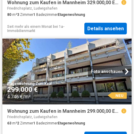
Wohnung zum Kaufen in Mannheim 329.000,00 EUR 80 m²
Friedrichsplatz, Ludwigshafen
80
m²
3
Zimmer
1
Badezimmer
Etagenwohnung
Seit mehr als einem Monat
bei
1a-
Details ansehen
Immobilienmarkt
Foto anschauen
Etagenwohnung
·
Zum Kauf
299.000 €
NEU
4.746 €/m²
Wohnung zum Kaufen in Mannheim 299.000,00 EUR 63.3 m²
Friedrichsplatz, Ludwigshafen
63
m²
2
Zimmer
1
Badezimmer
Etagenwohnung