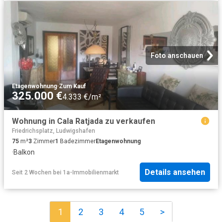
Foto anschauen
Etagenwohnung
·
Zum Kauf
325.000 €
4.333 €/m²
Wohnung in Cala Ratjada zu verkaufen
Friedrichsplatz, Ludwigshafen
75
m²
3
Zimmer
1
Badezimmer
Etagenwohnung
·
Balkon
Details ansehen
Seit 2 Wochen
bei
1a-Immobilienmarkt
1
2
3
4
5
>