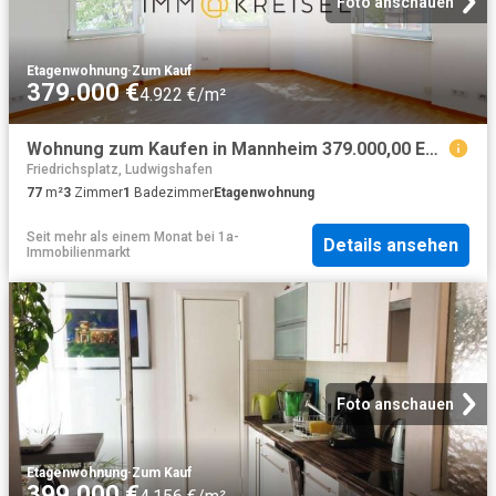
Foto anschauen
Etagenwohnung
·
Zum Kauf
379.000 €
4.922 €/m²
Wohnung zum Kaufen in Mannheim 379.000,00 EUR 77 m²
Friedrichsplatz, Ludwigshafen
77
m²
3
Zimmer
1
Badezimmer
Etagenwohnung
Seit mehr als einem Monat
bei
1a-
Details ansehen
Immobilienmarkt
Foto anschauen
Etagenwohnung
·
Zum Kauf
399.000 €