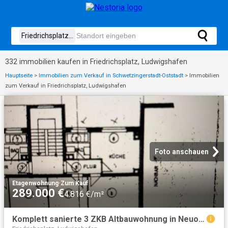
332 immobilien kaufen in Friedrichsplatz, Ludwigshafen
Hauptseite
>
Immobilien zum Verkauf in Schwetzingerstadt-Oststadt
>
Immobilien
zum Verkauf in Friedrichsplatz, Ludwigshafen
Foto anschauen
Etagenwohnung
·
Zum Kauf
289.000 €
4.816 €/m²
Komplett sanierte 3 ZKB Altbauwohnung in Neuostheim