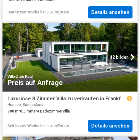
Details ansehen
Seit letzter Woche
bei
LuxuryEstate
12 bilder
Villa
·
Zum Kauf
Preis auf Anfrage
Luxuriöse 8 Zimmer Villa zu verkaufen in Frankfurt am Main, Deutschland
Hessen, Bundesland
700
m²
8
Zimmer
4
Badezimmer
Villa
Details ansehen
Seit letzter Woche
bei
LuxuryEstate