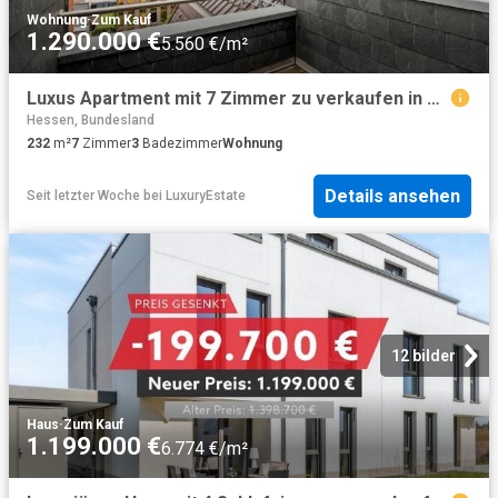
Wohnung
·
Zum Kauf
1.290.000 €
5.560 €/m²
Luxus Apartment mit 7 Zimmer zu verkaufen in Frankfurt am Main, Hessen
Hessen, Bundesland
232
m²
7
Zimmer
3
Badezimmer
Wohnung
Details ansehen
Seit letzter Woche
bei
LuxuryEstate
12 bilder
Haus
·
Zum Kauf
1.199.000 €
6.774 €/m²