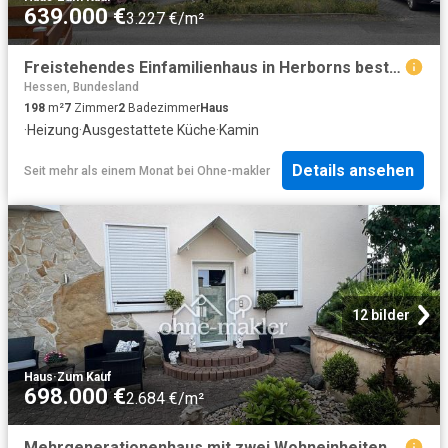
639.000 €
3.227 €/m²
Freistehendes Einfamilienhaus in Herborns bester Wohnlage
Hessen, Bundesland
198
m²
7
Zimmer
2
Badezimmer
Haus
·
Heizung
·
Ausgestattete Küche
·
Kamin
Details ansehen
Seit mehr als einem Monat
bei
Ohne-makler
12 bilder
Haus
·
Zum Kauf
698.000 €
2.684 €/m²
Mehrgenerationenhaus mit zwei Wohneinheiten, Garten und Pool, Verkauf VB