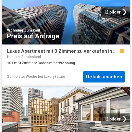
12 bilder
Wohnung
·
Zum Kauf
Preis auf Anfrage
Luxus Apartment mit 3 Zimmer zu verkaufen in Junghofstraße, 5, Frankfurt am Main, Hessen
Hessen, Bundesland
101
m²
3
Zimmer
2
Badezimmer
Wohnung
Details ansehen
Seit letzter Woche
bei
LuxuryEstate
12 bilder