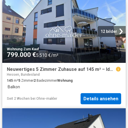
12 bilder
Wohnung
·
Zum Kauf
799.000 €
5.510 €/m²
Neuwertiges 5 Zimmer Zuhause auf 145 m² – Ideal für Pendler, mit Top Anbindung
Hessen, Bundesland
145
m²
5
Zimmer
2
Badezimmer
Wohnung
·
Balkon
Details ansehen
Seit 2 Wochen
bei
Ohne-makler