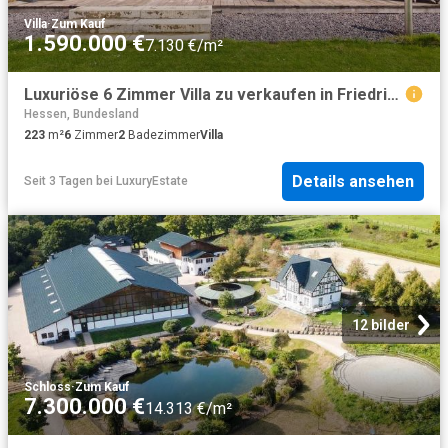
Villa
·
Zum Kauf
1.590.000 €
7.130 €/m²
Luxuriöse 6 Zimmer Villa zu verkaufen in Friedrichsdorf, Deutschland
Hessen, Bundesland
223
m²
6
Zimmer
2
Badezimmer
Villa
Details ansehen
Seit 3 Tagen
bei
LuxuryEstate
12 bilder
Schloss
·
Zum Kauf
7.300.000 €
14.313 €/m²