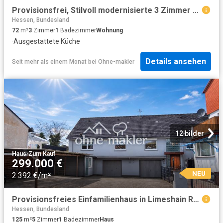
Provisionsfrei, Stilvoll modernisierte 3 Zimmer Wohnung mit Skylineblick und Loggia in Liederbach
Hessen, Bundesland
72
m²
3
Zimmer
1
Badezimmer
Wohnung
·
Ausgestattete Küche
Details ansehen
Seit mehr als einem Monat
bei
Ohne-makler
12 bilder
Haus
·
Zum Kauf
299.000 €
NEU
2.392 €/m²
Provisionsfreies Einfamilienhaus in Limeshain Rommelhausen
Hessen, Bundesland
125
m²
5
Zimmer
1
Badezimmer
Haus