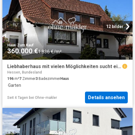
12 bilder
Haus
·
Zum Kauf
360.000 €
1.836 €/m²
Liebhaberhaus mit vielen Möglichkeiten sucht eine neue Familie
Hessen, Bundesland
196
m²
7
Zimmer
3
Badezimmer
Haus
·
Garten
Details ansehen
Seit 4 Tagen
bei
Ohne-makler