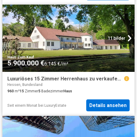
11 bilder
Haus
·
Zum Kauf
5.900.000 €
6.145 €/m²
Luxuriöses 15 Zimmer Herrenhaus zu verkaufen Kronberg, Deutschland
Hessen, Bundesland
960
m²
15
Zimmer
5
Badezimmer
Haus
Details ansehen
Seit einem Monat
bei
LuxuryEstate