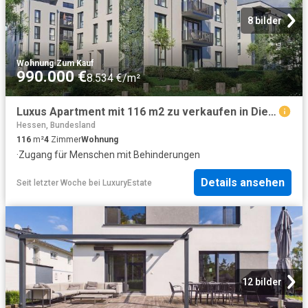
8 bilder
Wohnung
·
Zum Kauf
990.000 €
8.534 €/m²
Luxus Apartment mit 116 m2 zu verkaufen in Dieburger Straße, 12D, Frankfurt am Main, Regierungsbezirk Darmstadt, Hessen
Hessen, Bundesland
116
m²
4
Zimmer
Wohnung
·
Zugang für Menschen mit Behinderungen
Details ansehen
Seit letzter Woche
bei
LuxuryEstate
12 bilder