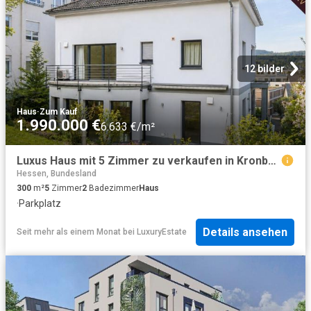
12 bilder
Haus
·
Zum Kauf
1.990.000 €
6.633 €/m²
Luxus Haus mit 5 Zimmer zu verkaufen in Kronberg, Hessen
Hessen, Bundesland
300
m²
5
Zimmer
2
Badezimmer
Haus
·
Parkplatz
Details ansehen
Seit mehr als einem Monat
bei
LuxuryEstate