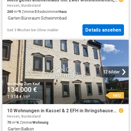
Hessen, Bundesland
260
m²
9
Zimmer
3
Badezimmer
Haus
·
Garten
·
Büroraum
·
Schwimmbad
Details ansehen
Seit 3 Wochen
bei
Ohne-makler
12 bilder
Wohnung
·
Zum Kauf
134.000 €
NEU
1.914 €/m²
10 Wohnungen in Kassel & 2 EFH in Ihringshausen + Hümme zu verkaufen! Mietkauf ab €200 möglich!
Hessen, Bundesland
70
m²
4
Zimmer
Wohnung
·
Garten
·
Balkon