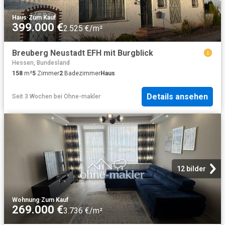
Haus
·
Zum Kauf
399.000 €
2.525 €/m²
Breuberg Neustadt EFH mit Burgblick
Hessen, Bundesland
158
m²
5
Zimmer
2
Badezimmer
Haus
Details ansehen
Seit 3 Wochen
bei
Ohne-makler
12 bilder
Wohnung
·
Zum Kauf
269.000 €
3.736 €/m²