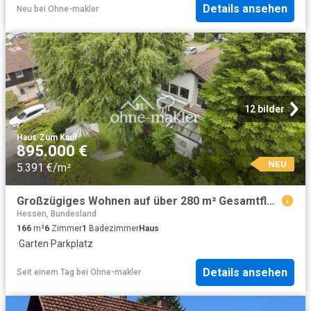
Details ansehen
Neu
bei
Ohne-makler
12 bilder
Haus
·
Zum Kauf
895.000 €
NEU
5.391 €/m²
Großzügiges Wohnen auf über 280 m² Gesamtfläche – 611 m² Grundstück in begehrter Lage
Hessen, Bundesland
166
m²
6
Zimmer
1
Badezimmer
Haus
·
Garten
·
Parkplatz
Details ansehen
Seit einem Tag
bei
Ohne-makler