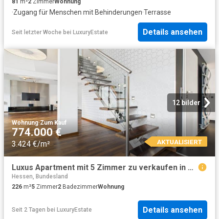
81
m²
2
Zimmer
Wohnung
·
Zugang für Menschen mit Behinderungen
·
Terrasse
Details ansehen
Seit letzter Woche
bei
LuxuryEstate
12 bilder
Wohnung
·
Zum Kauf
774.000 €
AKTUALISIERT
3.424 €/m²
Luxus Apartment mit 5 Zimmer zu verkaufen in Karben, Hessen
Hessen, Bundesland
226
m²
5
Zimmer
2
Badezimmer
Wohnung
Details ansehen
Seit 2 Tagen
bei
LuxuryEstate