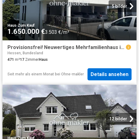
5 bilder
Haus
·
Zum Kauf
1.650.000 €
3.503 €/m²
Provisionsfrei! Neuwertiges Mehrfamilienhaus in Idstein
Hessen, Bundesland
471
m²
17
Zimmer
Haus
Details ansehen
Seit mehr als einem Monat
bei
Ohne-makler
12 bilder
Haus
·
Zum Kauf