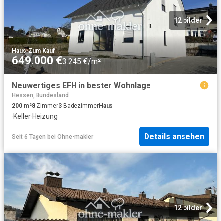
12 bilder
Haus
·
Zum Kauf
649.000 €
3.245 €/m²
Neuwertiges EFH in bester Wohnlage
Hessen, Bundesland
200
m²
8
Zimmer
3
Badezimmer
Haus
·
Keller
·
Heizung
Details ansehen
Seit 6 Tagen
bei
Ohne-makler
12 bilder