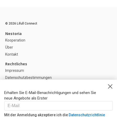
© 2026 Lifull Connect
Nestoria
Kooperation
Über
Kontakt
Rechtliches
Impressum
Datenschutzbestimmungen
Politik zur Verwendung von Cookies
Cookie-Einstellunge
Erhalten Sie E-Mail-Benachrichtigungen und sehen Sie
neue Angebote als Erster
Hilfe
FAQ
Mit der Anmeldung akzeptiere ich die
Datenschutzrichtlinie
Unsere Partner