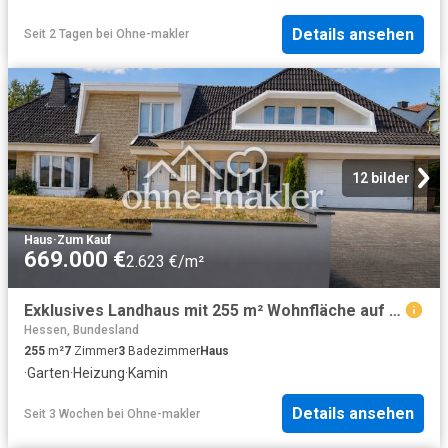
Details ansehen
Seit 2 Tagen
bei
Ohne-makler
12 bilder
Haus
·
Zum Kauf
669.000 €
2.623 €/m²
Exklusives Landhaus mit 255 m² Wohnfläche auf 1.600 m² Traumgrundstück im Taunus
Hessen, Bundesland
255
m²
7
Zimmer
3
Badezimmer
Haus
·
Garten
·
Heizung
·
Kamin
Details ansehen
Seit 3 Wochen
bei
Ohne-makler