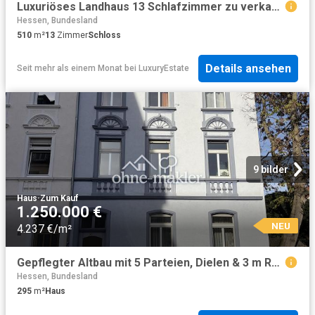
Luxuriöses Landhaus 13 Schlafzimmer zu verkaufen in Eichenhof 1, Haiger, Regierungsbezirk Gießen, Hessen
Hessen, Bundesland
510
m²
13
Zimmer
Schloss
Details ansehen
Seit mehr als einem Monat
bei
LuxuryEstate
9 bilder
Haus
·
Zum Kauf
1.250.000 €
NEU
4.237 €/m²
Gepflegter Altbau mit 5 Parteien, Dielen & 3 m Raumhöhe in Toplage mit Entwicklungspotential
Hessen, Bundesland
295
m²
Haus