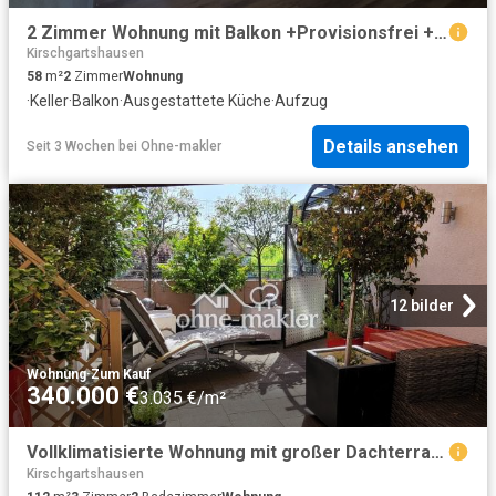
2 Zimmer Wohnung mit Balkon +Provisionsfrei +leerstehend
Kirschgartshausen
58
m²
2
Zimmer
Wohnung
·
Keller
·
Balkon
·
Ausgestattete Küche
·
Aufzug
Details ansehen
Seit 3 Wochen
bei
Ohne-makler
12 bilder
Wohnung
·
Zum Kauf
340.000 €
3.035 €/m²
Vollklimatisierte Wohnung mit großer Dachterrasse in MA Gartenstadt
Kirschgartshausen