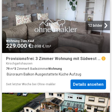
12 bilder
Wohnung
·
Zum Kauf
229.000 €
2.898 €/m²
Provisionsfrei: 3 Zimmer Wohnung mit Südwest Balkon, Blick zur Haardt und Aufzug
Kirschgartshausen
79
m²
3
Zimmer
1
Badezimmer
Wohnung
·
Büroraum
·
Balkon
·
Ausgestattete Küche
·
Aufzug
Details ansehen
Seit letzter Woche
bei
Ohne-makler