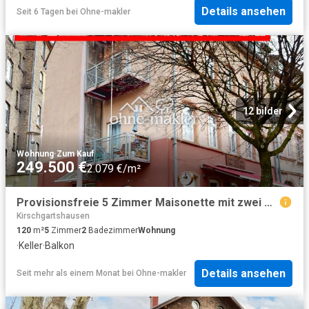
Details ansehen
Seit 6 Tagen
bei
Ohne-makler
12 bilder
Wohnung
·
Zum Kauf
249.500 €
2.079 €/m²
Provisionsfreie 5 Zimmer Maisonette mit zwei Badezimmern und Balkon
Kirschgartshausen
120
m²
5
Zimmer
2
Badezimmer
Wohnung
·
Keller
·
Balkon
Details ansehen
Seit mehr als einem Monat
bei
Ohne-makler