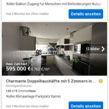
·
Keller
·
Balkon
·
Zugang für Menschen mit Behinderungen
·
Ausgestat
Details ansehen
Seit 3 Wochen
bei
Ohne-makler
12 bilder
Haus
·
Zum Kauf
595.000 €
4.760 €/m²
Charmante Doppelhaushälfte mit 5 Zimmern in Mannheim Schönau
Kirschgartshausen
125
m²
5
Zimmer
Haus
·
Keller
·
Klimaanlage
·
Parkplatz
·
Kamin
Details ansehen
Seit 3 Wochen
bei
Ohne-makler