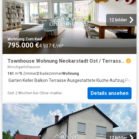
12 bilder
Wohnung
·
Zum Kauf
795.000 €
4.937 €/m²
Townhouse Wohnung Neckarstadt Ost / Terrasse und Gartennutzung / 2 Balkone / Perfekt für Familien
Kirschgartshausen
161
m²
5
Zimmer
2
Badezimmer
Wohnung
·
Garten
·
Keller
·
Balkon
·
Terrasse
·
Ausgestattete Küche
·
Aufzug
·
Parkpl
Details ansehen
Seit 2 Wochen
bei
Ohne-makler
12 bilder