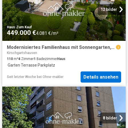
12 bilder
Haus
·
Zum Kauf
449.000 €
4.081 €/m²
Modernisiertes Familienhaus mit Sonnengarten, Garage & Ausbaureserve
Kirschgartshausen
110
m²
4
Zimmer
1
Badezimmer
Haus
·
Garten
·
Terrasse
·
Parkplatz
Details ansehen
Seit letzter Woche
bei
Ohne-makler
8 bilder