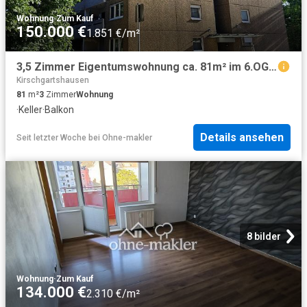
Wohnung
·
Zum Kauf
150.000 €
1.851 €/m²
3,5 Zimmer Eigentumswohnung ca. 81m² im 6.OG Erbbaurecht
Kirschgartshausen
81
m²
3
Zimmer
Wohnung
·
Keller
·
Balkon
Details ansehen
Seit letzter Woche
bei
Ohne-makler
8 bilder
Wohnung
·
Zum Kauf
134.000 €
2.310 €/m²