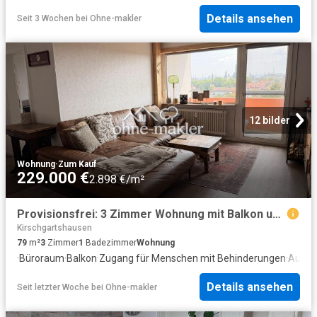
Details ansehen
Seit 3 Wochen
bei
Ohne-makler
12 bilder
Wohnung
·
Zum Kauf
229.000 €
2.898 €/m²
Provisionsfrei: 3 Zimmer Wohnung mit Balkon und Aufzug
Kirschgartshausen
79
m²
3
Zimmer
1
Badezimmer
Wohnung
·
Büroraum
·
Balkon
·
Zugang für Menschen mit Behinderungen
·
Ausge
Details ansehen
Seit letzter Woche
bei
Ohne-makler