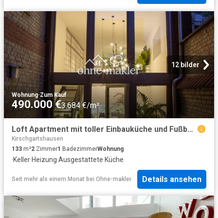
12 bilder
Wohnung
·
Zum Kauf
490.000 €
3.684 €/m²
Loft Apartment mit toller Einbauküche und Fußbodenheizung / Neckarstadt Ost
Kirschgartshausen
133
m²
2
Zimmer
1
Badezimmer
Wohnung
·
Keller
·
Heizung
·
Ausgestattete Küche
Details ansehen
Seit mehr als einem Monat
bei
Ohne-makler