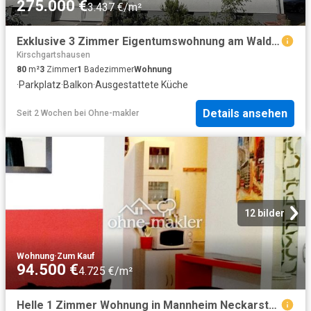
275.000 €
3.437 €/m²
Exklusive 3 Zimmer Eigentumswohnung am Waldrand – Balkon, Stellplatz & hochwertige Ausstattung
Kirschgartshausen
80
m²
3
Zimmer
1
Badezimmer
Wohnung
·
Parkplatz
·
Balkon
·
Ausgestattete Küche
Details ansehen
Seit 2 Wochen
bei
Ohne-makler
12 bilder
Wohnung
·
Zum Kauf
94.500 €
4.725 €/m²
Helle 1 Zimmer Wohnung in Mannheim Neckarstadt zu verkaufen provisionsfrei