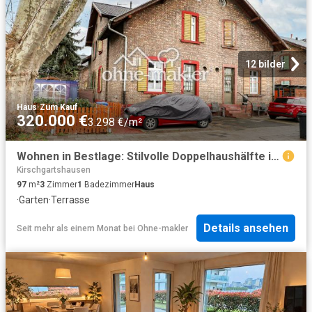
12 bilder
Haus
·
Zum Kauf
320.000 €
3.298 €/m²
Wohnen in Bestlage: Stilvolle Doppelhaushälfte in der BASF Kolonie
Kirschgartshausen
97
m²
3
Zimmer
1
Badezimmer
Haus
·
Garten
·
Terrasse
Details ansehen
Seit mehr als einem Monat
bei
Ohne-makler