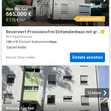
Haus
·
Zum Kauf
665.000 €
AKTUALISIERT
5.115 €/m²
Reserviert Provisionsfrei Einfamilienhaus mit großen Garten MA Gartenstadt
Kirschgartshausen
130
m²
3
Zimmer
1
Badezimmer
Haus
·
Garten
·
Keller
Details ansehen
Neu
bei
Ohne-makler
12 bilder
Wohnung
·
Zum Kauf