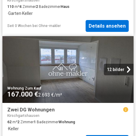
Kirschgartshausen
110
m²
4
Zimmer
2
Badezimmer
Haus
·
Garten
·
Keller
Details ansehen
Seit 0 Wochen
bei
Ohne-makler
12 bilder
Wohnung
·
Zum Kauf
167.000 €
2.693 €/m²
Zwei DG Wohnungen
Kirschgartshausen
62
m²
2
Zimmer
1
Badezimmer
Wohnung
·
Keller