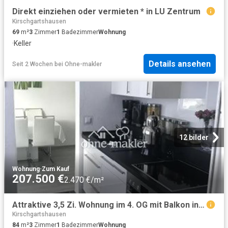
Direkt einziehen oder vermieten * in LU Zentrum
Kirschgartshausen
69
m²
3
Zimmer
1
Badezimmer
Wohnung
·
Keller
Details ansehen
Seit 2 Wochen
bei
Ohne-makler
12 bilder
Wohnung
·
Zum Kauf
207.500 €
2.470 €/m²
Attraktive 3,5 Zi. Wohnung im 4. OG mit Balkon in Ludwigshafen Pfingstweide
Kirschgartshausen
84
m²
3
Zimmer
1
Badezimmer
Wohnung