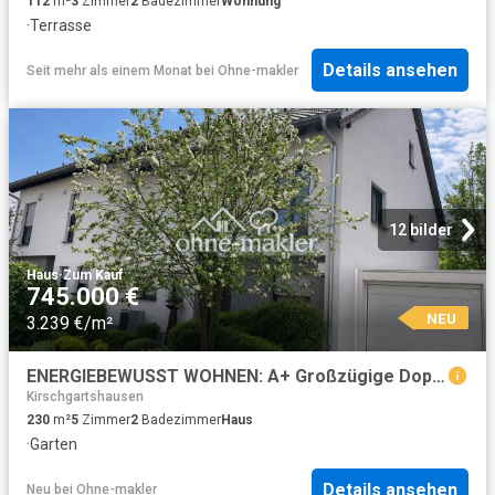
112
m²
3
Zimmer
2
Badezimmer
Wohnung
·
Terrasse
Details ansehen
Seit mehr als einem Monat
bei
Ohne-makler
12 bilder
Haus
·
Zum Kauf
745.000 €
NEU
3.239 €/m²
ENERGIEBEWUSST WOHNEN: A+ Großzügige Doppelhaushälfte in Ludwigshafen KEINE MAKLER PROVISION!
Kirschgartshausen
230
m²
5
Zimmer
2
Badezimmer
Haus
·
Garten
Details ansehen
Neu
bei
Ohne-makler