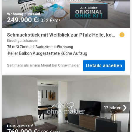
Wohnung
·
Zum Kauf
249.900 €
3.332 €/m²
Schmuckstück mit Weitblick zur Pfalz Helle, komplett renovierte 3 Zimmerwohnung | PROVISIONSFREI
Kirschgartshausen
75
m²
3
Zimmer
1
Badezimmer
Wohnung
·
Keller
·
Balkon
·
Ausgestattete Küche
·
Aufzug
Details ansehen
Seit mehr als einem Monat
bei
Ohne-makler
12 bilder
Haus
·
Zum Kauf
769.000 €