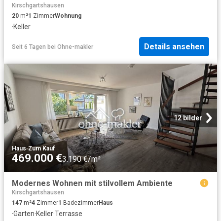
Kirschgartshausen
20
m²
1
Zimmer
Wohnung
·
Keller
Details ansehen
Seit 6 Tagen
bei
Ohne-makler
12 bilder
Haus
·
Zum Kauf
469.000 €
3.190 €/m²
Modernes Wohnen mit stilvollem Ambiente
Kirschgartshausen
147
m²
4
Zimmer
1
Badezimmer
Haus
·
Garten
·
Keller
·
Terrasse