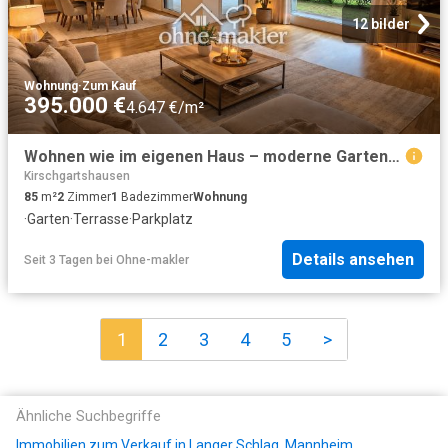
12 bilder
Wohnung
·
Zum Kauf
395.000 €
4.647 €/m²
Wohnen wie im eigenen Haus – moderne Gartenwohnung am Altrhein mit Terrasse & Tiefgarage
Kirschgartshausen
85
m²
2
Zimmer
1
Badezimmer
Wohnung
·
Garten
·
Terrasse
·
Parkplatz
Details ansehen
Seit 3 Tagen
bei
Ohne-makler
1
2
3
4
5
>
Ähnliche Suchbegriffe
Immobilien zum Verkauf in Langer Schlag, Mannheim