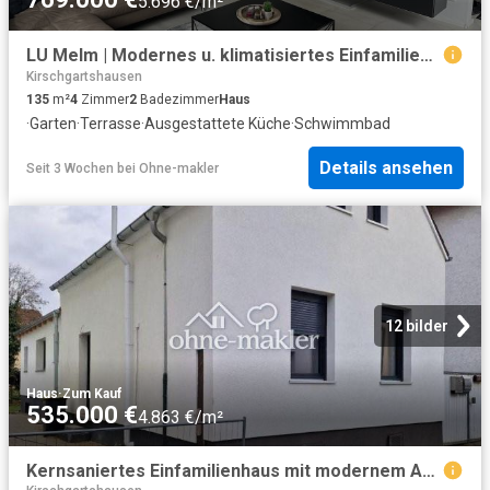
5.696 €/m²
LU Melm | Modernes u. klimatisiertes Einfamilienhaus mit Pool & Garten
Kirschgartshausen
135
m²
4
Zimmer
2
Badezimmer
Haus
·
Garten
·
Terrasse
·
Ausgestattete Küche
·
Schwimmbad
Details ansehen
Seit 3 Wochen
bei
Ohne-makler
12 bilder
Haus
·
Zum Kauf
535.000 €
4.863 €/m²
Kernsaniertes Einfamilienhaus mit modernem Anbau