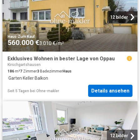
12 bilder
Haus
·
Zum Kauf
560.000 €
3.010 €/m²
Exklusives Wohnen in bester Lage von Oppau
Kirschgartshausen
186
m²
7
Zimmer
3
Badezimmer
Haus
·
Garten
·
Keller
·
Balkon
Details ansehen
Seit 5 Tagen
bei
Ohne-makler
12 bilder