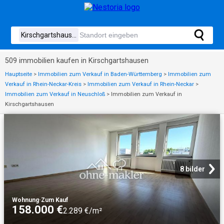
509 immobilien kaufen in Kirschgartshausen
Hauptseite
>
Immobilien zum Verkauf in Baden-Württemberg
>
Immobilien zum
Verkauf in Rhein-Neckar-Kreis
>
Immobilien zum Verkauf in Rhein-Neckar
>
Immobilien zum Verkauf in Neuschloß
>
Immobilien zum Verkauf in
Kirschgartshausen
8 bilder
Wohnung
·
Zum Kauf
158.000 €
2.289 €/m²