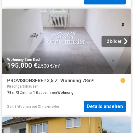
12 bilder
Wohnung
·
Zum Kauf
195.000 €
2.500 €/m²
PROVISIONSFREI! 3,5 Z. Wohnung 78m²
Kirschgartshausen
78
m²
3
Zimmer
1
Badezimmer
Wohnung
Details ansehen
Seit 3 Wochen
bei
Ohne-makler