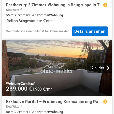
Erstbezug: 2 Zimmer Wohnung in Baugruppe in Toplage in Lüneburg provisionsfrei
Neu Wittorf
55
m²
2
Zimmer
1
Badezimmer
Wohnung
·
Balkon
·
Ausgestattete Küche
Details ansehen
Seit mehr als einem Monat
bei
Ohne-makler
12 bilder
Wohnung
·
Zum Kauf
239.000 €
3.983 €/m²
Exklusive Rarität – Erstbezug Kernsanierung Panoramablick über Lüneburg – sofort bezugsfertig
Neu Wittorf
60
m²
2
Zimmer
1
Badezimmer
Wohnung