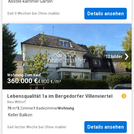
·
Abstell-kammer
·
Garten
Details ansehen
Seit 0 Wochen
bei
Ohne-makler
12 bilder
Wohnung
·
Zum Kauf
360.000 €
4.800 €/m²
Lebensqualität 1a im Bergedorfer Villenviertel
Neu Wittorf
75
m²
3
Zimmer
1
Badezimmer
Wohnung
·
Keller
·
Balkon
Details ansehen
Seit letzter Woche
bei
Ohne-makler