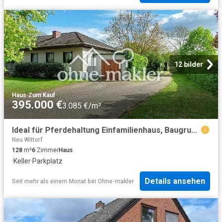
12 bilder
Haus
·
Zum Kauf
395.000 €
3.085 €/m²
Ideal für Pferdehaltung Einfamilienhaus, Baugrundstück, Stall und Hausweide / Resthof
Neu Wittorf
128
m²
6
Zimmer
Haus
·
Keller
·
Parkplatz
Details ansehen
Seit mehr als einem Monat
bei
Ohne-makler