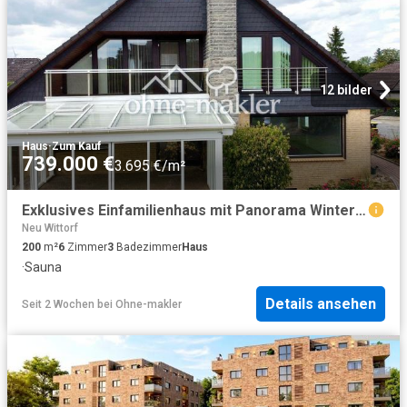
12 bilder
Haus
·
Zum Kauf
739.000 €
3.695 €/m²
Exklusives Einfamilienhaus mit Panorama Wintergarten, Sauna, Pelletheizung & Traumgarten in Melbeck
Neu Wittorf
200
m²
6
Zimmer
3
Badezimmer
Haus
·
Sauna
Details ansehen
Seit 2 Wochen
bei
Ohne-makler