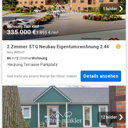
5 bilder
Wohnung
·
Zum Kauf
335.000 €
3.895 €/m²
2 Zimmer STG Neubau Eigentumswohnung 2.44
Neu Wittorf
86
m²
2
Zimmer
Wohnung
·
Heizung
·
Terrasse
·
Parkplatz
Details ansehen
Seit mehr als einem Monat
bei
Ohne-makler
12 bilder