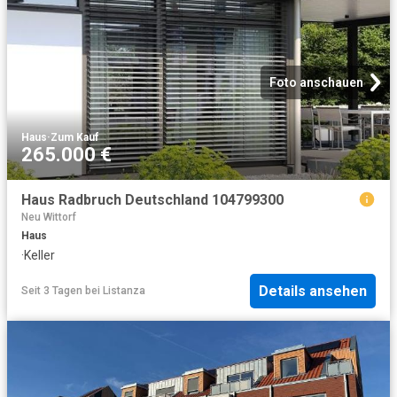
Foto anschauen
Haus
·
Zum Kauf
265.000 €
Haus Radbruch Deutschland 104799300
Neu Wittorf
Haus
·
Keller
Details ansehen
Seit 3 Tagen
bei
Listanza