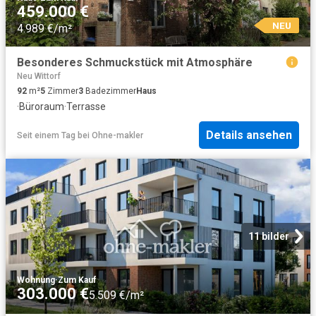
459.000 €
NEU
4.989 €/m²
Besonderes Schmuckstück mit Atmosphäre
Neu Wittorf
92
m²
5
Zimmer
3
Badezimmer
Haus
·
Büroraum
·
Terrasse
Details ansehen
Seit einem Tag
bei
Ohne-makler
11 bilder
Wohnung
·
Zum Kauf
303.000 €
5.509 €/m²