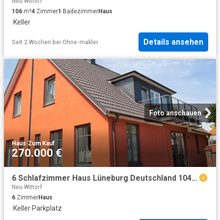
Neu Wittorf
106
m²
4
Zimmer
1
Badezimmer
Haus
·
Keller
Details ansehen
Seit 2 Wochen
bei
Ohne-makler
Foto anschauen
Haus
·
Zum Kauf
270.000 €
6 Schlafzimmer Haus Lüneburg Deutschland 104799865
Neu Wittorf
6
Zimmer
Haus
·
Keller
·
Parkplatz