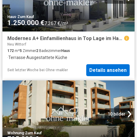
Haus
·
Zum Kauf
1.250.000 €
7.267 €/m²
Modernes A+ Einfamilienhaus in Top Lage im Hanseviertel Lüneburg
Neu Wittorf
172
m²
5
Zimmer
2
Badezimmer
Haus
·
Terrasse
·
Ausgestattete Küche
Details ansehen
Seit letzter Woche
bei
Ohne-makler
10 bilder
Wohnung
·
Zum Kauf