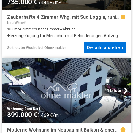
735.000 €
5.444 €/m²
Zauberhafte 4 Zimmer Whg. mit Süd Loggia, ruhig und zentral
Neu Wittorf
135
m²
4
Zimmer
1
Badezimmer
Wohnung
·
Heizung
·
Zugang für Menschen mit Behinderungen
·
Aufzug
Details ansehen
Seit letzter Woche
bei
Ohne-makler
11 bilder
Wohnung
·
Zum Kauf
399.000 €
3.469 €/m²
Moderne Wohnung im Neubau mit Balkon & energieeffizienter Ausstattung in Geesthacht