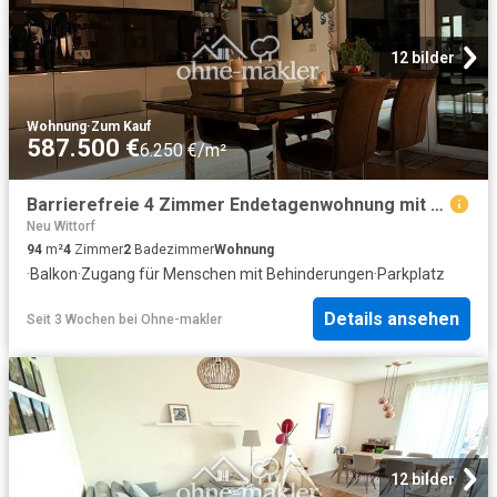
12 bilder
Wohnung
·
Zum Kauf
587.500 €
6.250 €/m²
Barrierefreie 4 Zimmer Endetagenwohnung mit Balkon und Tiefgarage mit Wallbox
Neu Wittorf
94
m²
4
Zimmer
2
Badezimmer
Wohnung
·
Balkon
·
Zugang für Menschen mit Behinderungen
·
Parkplatz
Details ansehen
Seit 3 Wochen
bei
Ohne-makler
12 bilder