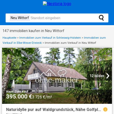
147 immobilien kaufen in Neu Wittorf
Hauptseite
>
Immobilien zum Verkauf in Schleswig-Holstein
>
Immobilien zum
Verkauf in Elbe-Weser-Dreieck
>
Immobilien zum Verkauf in Neu Wittorf
12 bilder
Haus
·
Zum Kauf
395.000 €
3.726 €/m²
Naturidylle pur auf Waldgrundstück, Nähe Golfplatz St. Dionys