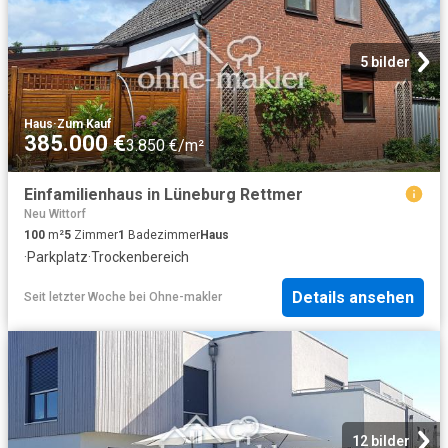
5 bilder
Haus
·
Zum Kauf
385.000 €
3.850 €/m²
Einfamilienhaus in Lüneburg Rettmer
Neu Wittorf
100
m²
5
Zimmer
1
Badezimmer
Haus
·
Parkplatz
·
Trockenbereich
Details ansehen
Seit letzter Woche
bei
Ohne-makler
12 bilder