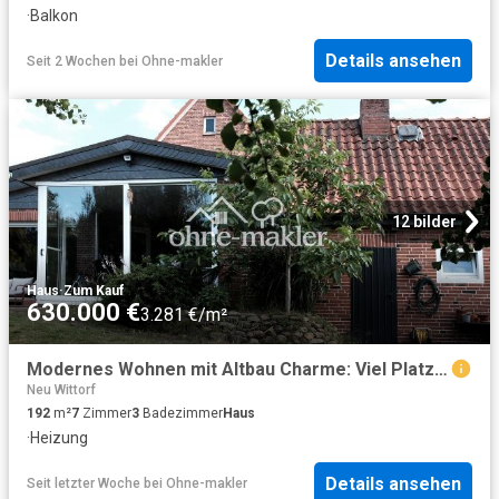
·
Balkon
Details ansehen
Seit 2 Wochen
bei
Ohne-makler
12 bilder
Haus
·
Zum Kauf
630.000 €
3.281 €/m²
Modernes Wohnen mit Altbau Charme: Viel Platz im Grünen
Neu Wittorf
192
m²
7
Zimmer
3
Badezimmer
Haus
·
Heizung
Details ansehen
Seit letzter Woche
bei
Ohne-makler