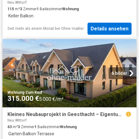
Neu Wittorf
115
m²
3
Zimmer
1
Badezimmer
Wohnung
·
Keller
·
Balkon
Details ansehen
Seit mehr als einem Monat
bei
Ohne-makler
6 bilder
Wohnung
·
Zum Kauf
315.000 €
5.000 €/m²
Kleines Neubauprojekt in Geesthacht – Eigentumswohnungen zu verkaufen, förderfähig & provisionsfrei
Neu Wittorf
63
m²
3
Zimmer
1
Badezimmer
Wohnung
·
Garten
·
Balkon
·
Terrasse