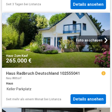
Details ansehen
Seit 3 Tagen
bei
Listanza
Foto anschauen
Haus
·
Zum Kauf
265.000 €
Haus Radbruch Deutschland 102555041
Neu Wittorf
Haus
·
Keller
·
Parkplatz
Details ansehen
Seit mehr als einem Monat
bei
Listanza