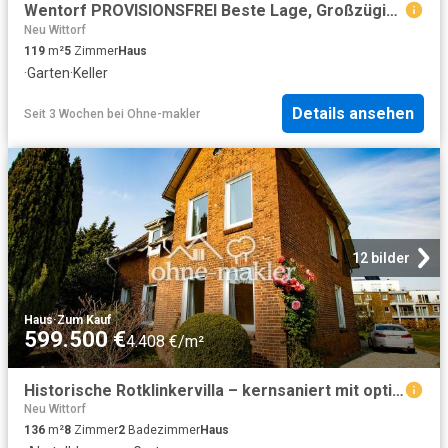
Wentorf PROVISIONSFREI Beste Lage, Großzügiges Endreihenhaus mit Einzelgarage und großen Garten
Neu Wittorf
119
m²
5
Zimmer
Haus
·
Garten
·
Keller
Details ansehen
Seit 3 Wochen
bei
Ohne-makler
12 bilder
Haus
·
Zum Kauf
599.500 €
4.408 €/m²
Historische Rotklinkervilla – kernsaniert mit optionalem Baugrundstück
Neu Wittorf
136
m²
8
Zimmer
2
Badezimmer
Haus