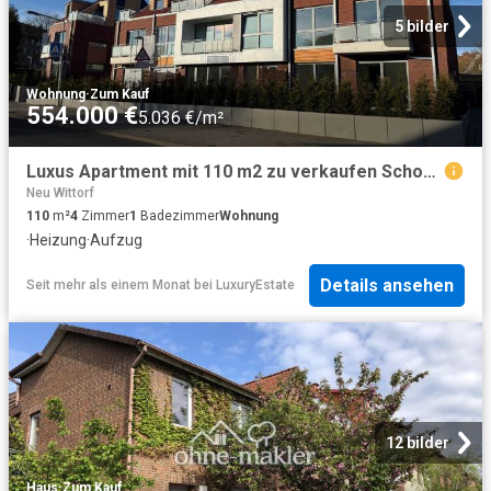
5 bilder
Wohnung
·
Zum Kauf
554.000 €
5.036 €/m²
Luxus Apartment mit 110 m2 zu verkaufen Schomakerstr. 62, Lüneburg, Niedersachsen
Neu Wittorf
110
m²
4
Zimmer
1
Badezimmer
Wohnung
·
Heizung
·
Aufzug
Details ansehen
Seit mehr als einem Monat
bei
LuxuryEstate
12 bilder
Haus
·
Zum Kauf