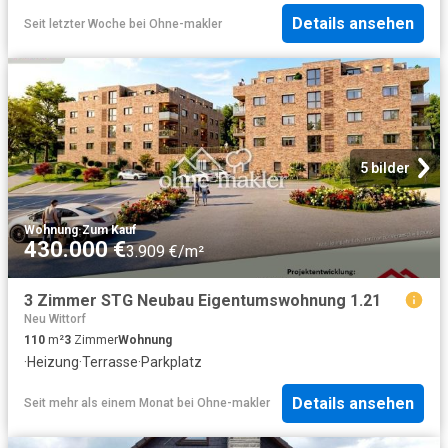
Details ansehen
Seit letzter Woche
bei
Ohne-makler
5 bilder
Wohnung
·
Zum Kauf
430.000 €
3.909 €/m²
3 Zimmer STG Neubau Eigentumswohnung 1.21
Neu Wittorf
110
m²
3
Zimmer
Wohnung
·
Heizung
·
Terrasse
·
Parkplatz
Details ansehen
Seit mehr als einem Monat
bei
Ohne-makler