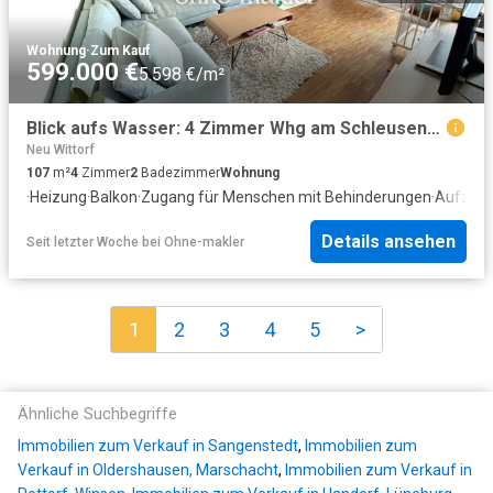
Wohnung
·
Zum Kauf
599.000 €
5.598 €/m²
Blick aufs Wasser: 4 Zimmer Whg am Schleusengraben Bergedorf. Zentral und naturnah
Neu Wittorf
107
m²
4
Zimmer
2
Badezimmer
Wohnung
·
Heizung
·
Balkon
·
Zugang für Menschen mit Behinderungen
·
Aufzug
Details ansehen
Seit letzter Woche
bei
Ohne-makler
1
2
3
4
5
>
Ähnliche Suchbegriffe
Immobilien zum Verkauf in Sangenstedt
,
Immobilien zum
Verkauf in Oldershausen, Marschacht
,
Immobilien zum Verkauf in