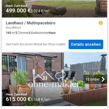
Haus
·
Zum Kauf
499.000 €
3.024 €/m²
Landhaus / Multispacebüro
Neu Wittorf
165
m²
2
Zimmer
2
Badezimmer
Haus
Details ansehen
Seit mehr als einem Monat
bei
Ohne-makler
12 bilder
Haus
·
Zum Kauf
615.000 €
5.168 €/m²