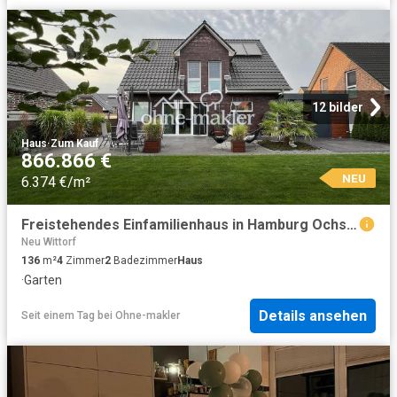
12 bilder
Haus
·
Zum Kauf
866.866 €
NEU
6.374 €/m²
Freistehendes Einfamilienhaus in Hamburg Ochsenwerder Bezirk Bergedorf
Neu Wittorf
136
m²
4
Zimmer
2
Badezimmer
Haus
·
Garten
Details ansehen
Seit einem Tag
bei
Ohne-makler