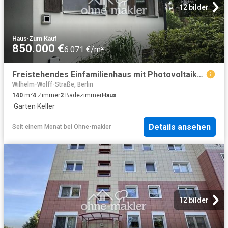
12 bilder
Haus
·
Zum Kauf
850.000 €
6.071 €/m²
Freistehendes Einfamilienhaus mit Photovoltaikanlage auf sonnigem Grundstück in Berlin Wittenau
Wilhelm-Wolff-Straße, Berlin
140
m²
4
Zimmer
2
Badezimmer
Haus
·
Garten
·
Keller
Details ansehen
Seit einem Monat
bei
Ohne-makler
12 bilder