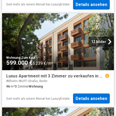
Details ansehen
Seit mehr als einem Monat
bei
LuxuryEstate
12 bilder
Wohnung
·
Zum Kauf
599.000 €
6.239 €/m²
Luxus Apartment mit 3 Zimmer zu verkaufen in Gesellschaftstraße, 31 / 32, Berlin
Wilhelm-Wolff-Straße, Berlin
96
m²
3
Zimmer
Wohnung
Details ansehen
Seit mehr als einem Monat
bei
LuxuryEstate