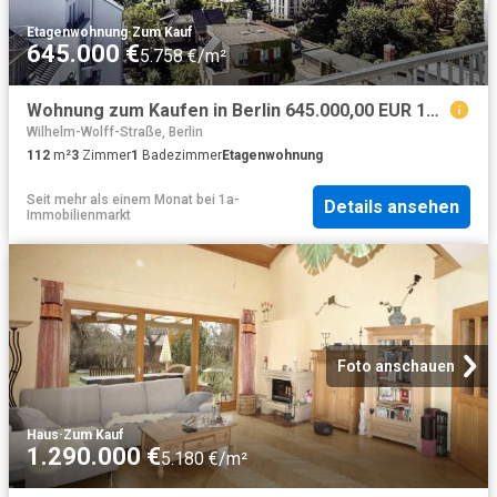
Etagenwohnung
·
Zum Kauf
645.000 €
5.758 €/m²
Wohnung zum Kaufen in Berlin 645.000,00 EUR 112.62 m²
Wilhelm-Wolff-Straße, Berlin
112
m²
3
Zimmer
1
Badezimmer
Etagenwohnung
Seit mehr als einem Monat
bei
1a-
Details ansehen
Immobilienmarkt
Foto anschauen
Haus
·
Zum Kauf
1.290.000 €
5.180 €/m²