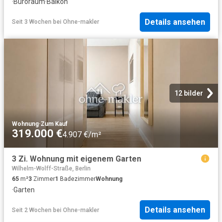
·
Büroraum
·
Balkon
Details ansehen
Seit 3 Wochen
bei
Ohne-makler
12 bilder
Wohnung
·
Zum Kauf
319.000 €
4.907 €/m²
3 Zi. Wohnung mit eigenem Garten
Wilhelm-Wolff-Straße, Berlin
65
m²
3
Zimmer
1
Badezimmer
Wohnung
·
Garten
Details ansehen
Seit 2 Wochen
bei
Ohne-makler