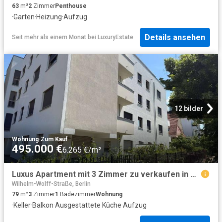
63
m²
2
Zimmer
Penthouse
·
Garten
·
Heizung
·
Aufzug
Details ansehen
Seit mehr als einem Monat
bei
LuxuryEstate
12 bilder
Wohnung
·
Zum Kauf
495.000 €
6.265 €/m²
Luxus Apartment mit 3 Zimmer zu verkaufen in Am Iderfenngraben, 13, Berlin
Wilhelm-Wolff-Straße, Berlin
79
m²
3
Zimmer
1
Badezimmer
Wohnung
·
Keller
·
Balkon
·
Ausgestattete Küche
·
Aufzug