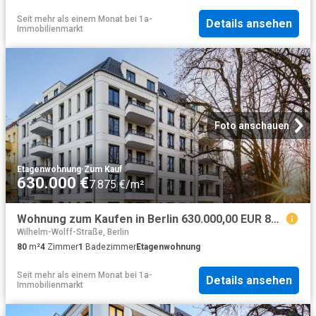
Seit mehr als einem Monat
bei
1a-
Details ansehen
Immobilienmarkt
Foto anschauen
Etagenwohnung
·
Zum Kauf
630.000 €
7.875 €/m²
Wohnung zum Kaufen in Berlin 630.000,00 EUR 80.58 m²
Wilhelm-Wolff-Straße, Berlin
80
m²
4
Zimmer
1
Badezimmer
Etagenwohnung
Seit mehr als einem Monat
bei
1a-
Details ansehen
Immobilienmarkt