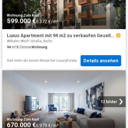
Wohnung
·
Zum Kauf
599.000 €
6.372 €/m²
Luxus Apartment mit 94 m2 zu verkaufen Gesellschaftstraße, 31 / 32, Berlin
Wilhelm-Wolff-Straße, Berlin
94
m²
3
Zimmer
Wohnung
Details ansehen
Seit mehr als einem Monat
bei
LuxuryEstate
12 bilder
Wohnung
·
Zum Kauf
670.000 €
6.979 €/m²