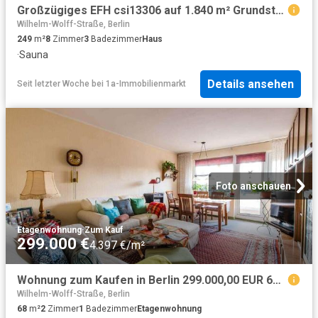
Großzügiges EFH csi13306 auf 1.840 m² Grundstück mit Teilungspotenzial in Berlin Blankenburg
Wilhelm-Wolff-Straße, Berlin
249
m²
8
Zimmer
3
Badezimmer
Haus
·
Sauna
Details ansehen
Seit letzter Woche
bei
1a-Immobilienmarkt
Foto anschauen
Etagenwohnung
·
Zum Kauf
299.000 €
4.397 €/m²
Wohnung zum Kaufen in Berlin 299.000,00 EUR 68.17 m²
Wilhelm-Wolff-Straße, Berlin
68
m²
2
Zimmer
1
Badezimmer
Etagenwohnung