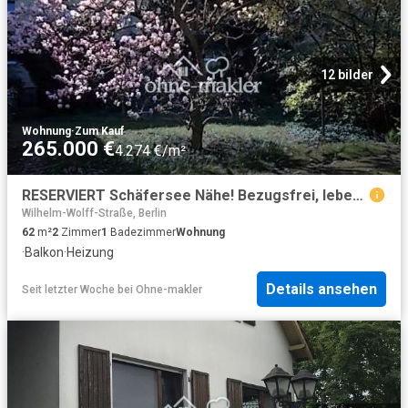
12 bilder
Wohnung
·
Zum Kauf
265.000 €
4.274 €/m²
RESERVIERT Schäfersee Nähe! Bezugsfrei, lebendig
Wilhelm-Wolff-Straße, Berlin
62
m²
2
Zimmer
1
Badezimmer
Wohnung
·
Balkon
·
Heizung
Details ansehen
Seit letzter Woche
bei
Ohne-makler