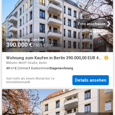
Foto anschauen
Etagenwohnung
·
Zum Kauf
390.000 €
7.959 €/m²
Wohnung zum Kaufen in Berlin 390.000,00 EUR 49.55 m²
Wilhelm-Wolff-Straße, Berlin
49
m²
2
Zimmer
1
Badezimmer
Etagenwohnung
Seit mehr als einem Monat
bei
1a-
Details ansehen
Immobilienmarkt