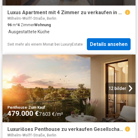
Luxus Apartment mit 4 Zimmer zu verkaufen in Prenzlauer Promenade, 49D, Prenzlauer Berg, Berlin
Wilhelm-Wolff-Straße, Berlin
96
m²
4
Zimmer
Wohnung
·
Ausgestattete Küche
Details ansehen
Seit mehr als einem Monat
bei
LuxuryEstate
12 bilder
Penthouse
·
Zum Kauf
479.000 €
7.603 €/m²
Luxuriöses Penthouse zu verkaufen Gesellschaftstraße, 31 / 32, Berlin
Wilhelm-Wolff-Straße, Berlin