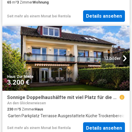
65
m²
3
Zimmer
Wohnung
Details ansehen
Seit mehr als einem Monat
bei
Rentola
12 bilder
Haus
·
Zur Miete
3.200 €
Sonnige Doppelhaushälfte mit viel Platz für die Familie und sehr guter Infrastruktur
An den Glöcknerwiesen
230
m²
5
Zimmer
Haus
·
Garten
·
Parkplatz
·
Terrasse
·
Ausgestattete Küche
·
Trockenbereich
Details ansehen
Seit mehr als einem Monat
bei
Rentola