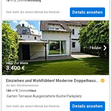
78
m²
2
Zimmer
Wohnung
Details ansehen
Seit mehr als einem Monat
bei
Rentola
7 bilder
Haus
·
Zur Miete
3.400 €
Einziehen und Wohlfühlen! Moderne Doppelhaushälfte mit viel Platz für die Familie
An den Glöcknerwiesen
186
m²
5
Zimmer
Haus
·
Garten
·
Terrasse
·
Ausgestattete Küche
·
Parkplatz
Details ansehen
Seit mehr als einem Monat
bei
Rentola