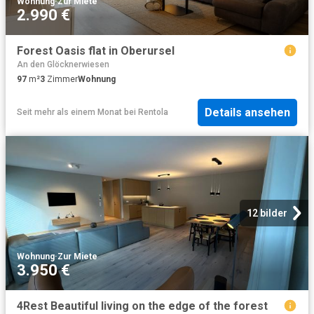
Wohnung
·
Zur Miete
2.990 €
Forest Oasis flat in Oberursel
An den Glöcknerwiesen
97
m²
3
Zimmer
Wohnung
Details ansehen
Seit mehr als einem Monat
bei
Rentola
12 bilder
Wohnung
·
Zur Miete
3.950 €
4Rest Beautiful living on the edge of the forest