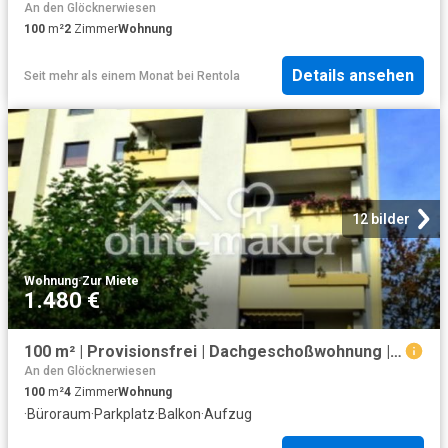
An den Glöcknerwiesen
100
m²
2
Zimmer
Wohnung
Details ansehen
Seit mehr als einem Monat
bei
Rentola
12 bilder
Wohnung
·
Zur Miete
1.480 €
100 m² | Provisionsfrei | Dachgeschoßwohnung | Weitsicht über Felder und Wiesen
An den Glöcknerwiesen
100
m²
4
Zimmer
Wohnung
·
Büroraum
·
Parkplatz
·
Balkon
·
Aufzug