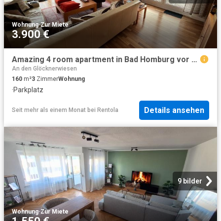
Wohnung
·
Zur Miete
3.900 €
Amazing 4 room apartment in Bad Homburg vor der Höhe
An den Glöcknerwiesen
160
m²
3
Zimmer
Wohnung
·
Parkplatz
Details ansehen
Seit mehr als einem Monat
bei
Rentola
9 bilder
Wohnung
·
Zur Miete