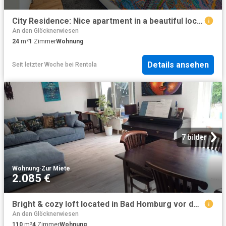
City Residence: Nice apartment in a beautiful location in Bad Homburg – euhabitat
An den Glöcknerwiesen
24
m²
1
Zimmer
Wohnung
Details ansehen
Seit letzter Woche
bei
Rentola
7 bilder
Wohnung
·
Zur Miete
2.085 €
Bright & cozy loft located in Bad Homburg vor der Höhe
An den Glöcknerwiesen
110
m²
4
Zimmer
Wohnung