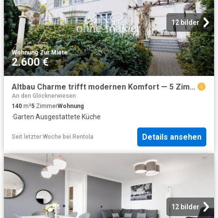
12 bilder
Wohnung
·
Zur Miete
2.600 €
Altbau Charme trifft modernen Komfort — 5 Zimmer, 140 m², 1.OG, Garten & Licht | Bad Homburg‑Kirdorf
An den Glöcknerwiesen
140
m²
5
Zimmer
Wohnung
·
Garten
·
Ausgestattete Küche
Details ansehen
Seit letzter Woche
bei
Rentola
12 bilder