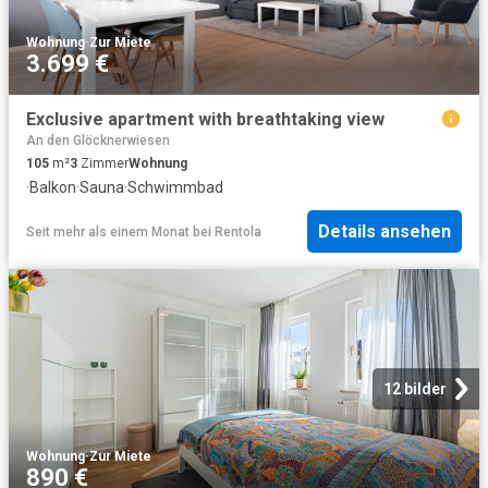
Wohnung
·
Zur Miete
3.699 €
Exclusive apartment with breathtaking view
An den Glöcknerwiesen
105
m²
3
Zimmer
Wohnung
·
Balkon
·
Sauna
·
Schwimmbad
Details ansehen
Seit mehr als einem Monat
bei
Rentola
12 bilder
Wohnung
·
Zur Miete
890 €