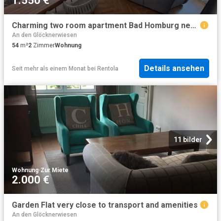
1.550 €
Charming two room apartment Bad Homburg near Frankfurt
An den Glöcknerwiesen
54
m²
2
Zimmer
Wohnung
Details ansehen
Seit mehr als einem Monat
bei
Rentola
11 bilder
Wohnung
·
Zur Miete
2.000 €
Garden Flat very close to transport and amenities
An den Glöcknerwiesen