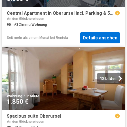
Central Apartment in Oberursel incl. Parking & 5min to UBahn
An den Glöcknerwiesen
90
m²
3
Zimmer
Wohnung
Details ansehen
Seit mehr als einem Monat
bei
Rentola
12 bilder
Wohnung
·
Zur Miete
1.850 €
Spacious suite Oberursel
An den Glöcknerwiesen