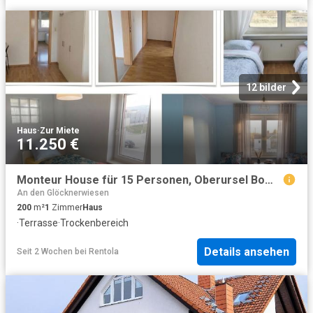
12 bilder
Haus
·
Zur Miete
11.250 €
Monteur House für 15 Personen, Oberursel Bommersheim
An den Glöcknerwiesen
200
m²
1
Zimmer
Haus
·
Terrasse
·
Trockenbereich
Details ansehen
Seit 2 Wochen
bei
Rentola