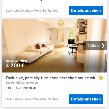
Details ansehen
Seit mehr als einem Monat
bei
Rentola
12 bilder
Haus
·
Zur Miete
4.200 €
Exclusive, partially furnished detached house with generous outdoor spaces – ideal for temporary family stays
An den Glöcknerwiesen
180
m²
4
Zimmer
Haus
Details ansehen
Seit mehr als einem Monat
bei
Rentola