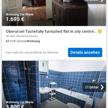
Wohnung
·
Zur Miete
1.695 €
Oberursel Tastefully furnished flat in city centre location
An den Glöcknerwiesen
67
m²
2
Zimmer
Wohnung
Details ansehen
Seit mehr als einem Monat
bei
Rentola
11 bilder
Wohnung
·
Zur Miete
3.800 €