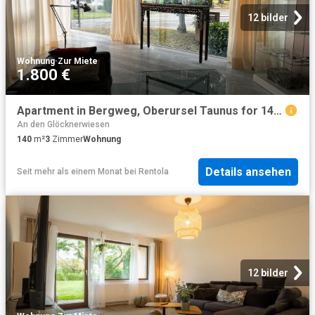
12 bilder
Wohnung
·
Zur Miete
1.800 €
Apartment in Bergweg, Oberursel Taunus for 140 m² with 1 bedroom
An den Glöcknerwiesen
140
m²
3
Zimmer
Wohnung
Details ansehen
Seit mehr als einem Monat
bei
Rentola
12 bilder