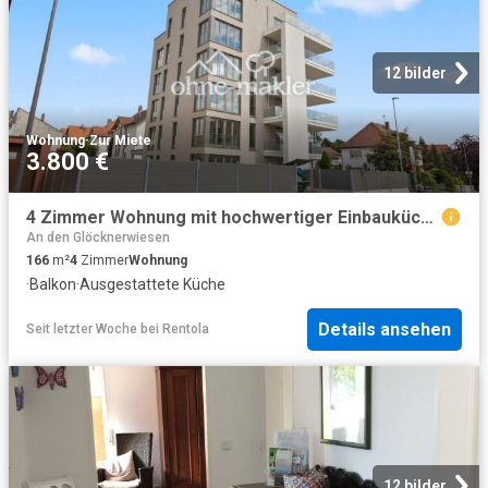
12 bilder
Wohnung
·
Zur Miete
3.800 €
4 Zimmer Wohnung mit hochwertiger Einbauküche und großem Balkon zu vermieten!
An den Glöcknerwiesen
166
m²
4
Zimmer
Wohnung
·
Balkon
·
Ausgestattete Küche
Details ansehen
Seit letzter Woche
bei
Rentola
12 bilder