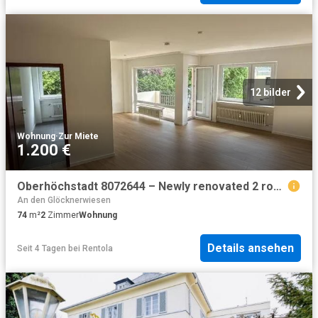
12 bilder
Wohnung
·
Zur Miete
1.200 €
Oberhöchstadt 8072644 – Newly renovated 2 room apartment with a balcony in the leafy Kronberg Oberhöchstadt neighborhood
An den Glöcknerwiesen
74
m²
2
Zimmer
Wohnung
Details ansehen
Seit 4 Tagen
bei
Rentola