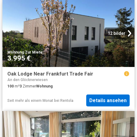
12 bilder
Wohnung
·
Zur Miete
3.995 €
Oak Lodge Near Frankfurt Trade Fair
An den Glöcknerwiesen
100
m²
3
Zimmer
Wohnung
Details ansehen
Seit mehr als einem Monat
bei
Rentola