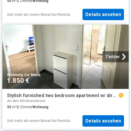
55
m²
2
Zimmer
Wohnung
Details ansehen
Seit mehr als einem Monat
bei
Rentola
7 bilder
Wohnung
·
Zur Miete
1.850 €
Stylish furnished two bedroom apartment w/ direct connection to Frankfurt
An den Glöcknerwiesen
55
m²
2
Zimmer
Wohnung
Details ansehen
Seit mehr als einem Monat
bei
Rentola