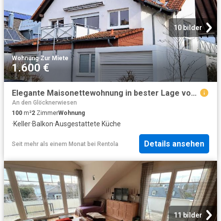
10 bilder
Wohnung
·
Zur Miete
1.600 €
Elegante Maisonettewohnung in bester Lage von Oberursel
An den Glöcknerwiesen
100
m²
2
Zimmer
Wohnung
·
Keller
·
Balkon
·
Ausgestattete Küche
Details ansehen
Seit mehr als einem Monat
bei
Rentola
11 bilder