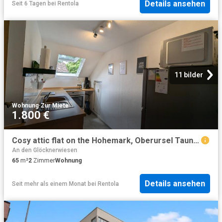
Details ansehen
Seit 6 Tagen
bei
Rentola
11 bilder
Wohnung
·
Zur Miete
1.800 €
Cosy attic flat on the Hohemark, Oberursel Taunus
An den Glöcknerwiesen
65
m²
2
Zimmer
Wohnung
Details ansehen
Seit mehr als einem Monat
bei
Rentola