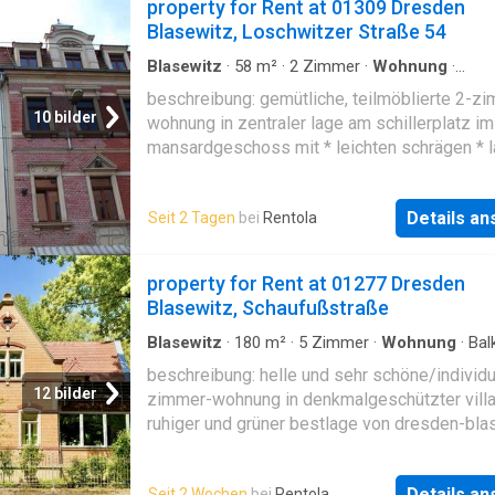
property for Rent at 01309 Dresden
Blasewitz, Loschwitzer Straße 54
Blasewitz
·
58
m²
·
2
Zimmer
·
Wohnung
·
Ausgestattete Küche
beschreibung: gemütliche, teilmöblierte 2-z
10 bilder
wohnung in zentraler lage am schillerplatz im
mansardgeschoss mit * leichten schrägen * l
* küche mit gebrauchter einbauküche * möbel
wohn- und schlafzimmer * alle zimmer vom fl
Details a
Seit 2 Tagen
bei
Rentola
begehbar * bad mit fenster und badewanne *
kündigungsausschluss 2 jahre das haus unter
nicht den geg-anforderungen
property for Rent at 01277 Dresden
Blasewitz, Schaufußstraße
Blasewitz
·
180
m²
·
5
Zimmer
·
Wohnung
·
Bal
Klimaanlage
·
Ausgestattete Küche
·
Kamin
beschreibung: helle und sehr schöne/individu
12 bilder
zimmer-wohnung in denkmalgeschützter villa
ruhiger und grüner bestlage von dresden-bla
mit folgender ausstattung: * kleine villa mit nu
wohnungen auf schönem gartengrundstück *
Details a
Seit 2 Wochen
bei
Rentola