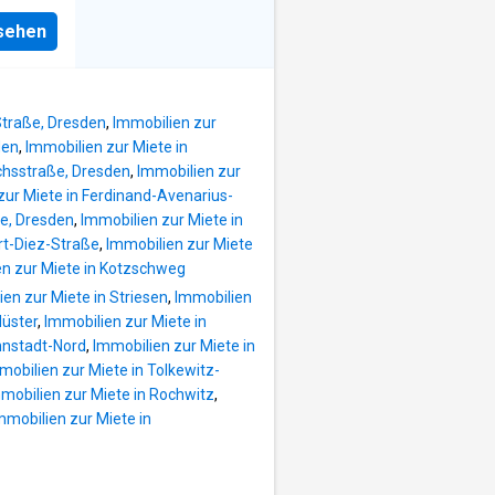
Dusche
eping
man
nsehen
. There
em ins
n.
rt ein
 and
Straße, Dresden
,
Immobilien zur
den
,
Immobilien zur Miete in
uchsstraße, Dresden
,
Immobilien zur
zur Miete in Ferdinand-Avenarius-
ße, Dresden
,
Immobilien zur Miete in
rt-Diez-Straße
,
Immobilien zur Miete
en zur Miete in Kotzschweg
en zur Miete in Striesen
,
Immobilien
lüster
,
Immobilien zur Miete in
nnstadt-Nord
,
Immobilien zur Miete in
mobilien zur Miete in Tolkewitz-
mobilien zur Miete in Rochwitz
,
mmobilien zur Miete in