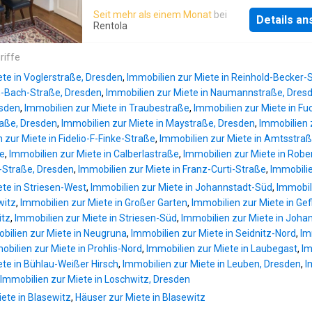
Kleiderschrank, ein Bad mit Badewanne und 
in the attic floor with a double bed and a sle
Seit mehr als einem Monat
bei
und WC, eine separate Küche mit allem was 
Details a
couch. The river Elbe is 5 minutes by walking
Rentola
benötigt. Über die Treppe gelangen Sie bequ
are several tramlines to the centre of Dresde
entsprechende Stockwerk und das Objekt ist
About 5km away from Blasewitz. In the
riffe
barrierefrei zugänglich. Zu der Wohnung gehö
souroundings there are severals Restaurants
Kellerabteil. Im Keller befinden sich die
ete in Voglerstraße, Dresden
,
Immobilien zur Miete in Reinhold-Becker-
supermarkets
Waschmaschine zur Wohnung sowie ein
n-Bach-Straße, Dresden
,
Immobilien zur Miete in Naumannstraße, Dres
Fahrradraum für a
esden
,
Immobilien zur Miete in Traubestraße
,
Immobilien zur Miete in F
raße, Dresden
,
Immobilien zur Miete in Maystraße, Dresden
,
Immobilien 
 zur Miete in Fidelio-F-Finke-Straße
,
Immobilien zur Miete in Amtsstra
ge
,
Immobilien zur Miete in Calberlastraße
,
Immobilien zur Miete in Robe
-Straße, Dresden
,
Immobilien zur Miete in Franz-Curti-Straße
,
Immobili
ete in Striesen-West
,
Immobilien zur Miete in Johannstadt-Süd
,
Immobili
witz
,
Immobilien zur Miete in Großer Garten
,
Immobilien zur Miete in Gef
itz
,
Immobilien zur Miete in Striesen-Süd
,
Immobilien zur Miete in Joha
bilien zur Miete in Neugruna
,
Immobilien zur Miete in Seidnitz-Nord
,
Im
obilien zur Miete in Prohlis-Nord
,
Immobilien zur Miete in Laubegast
,
Im
ete in Bühlau-Weißer Hirsch
,
Immobilien zur Miete in Leuben, Dresden
,
I
Immobilien zur Miete in Loschwitz, Dresden
te in Blasewitz
,
Häuser zur Miete in Blasewitz