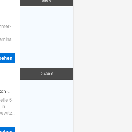
580 €
immer-
aminat,
 im
ur aus
nsehen
liegt
2.430 €
kon
·
elle 5-
 in
sewitz
r vier
nsehen