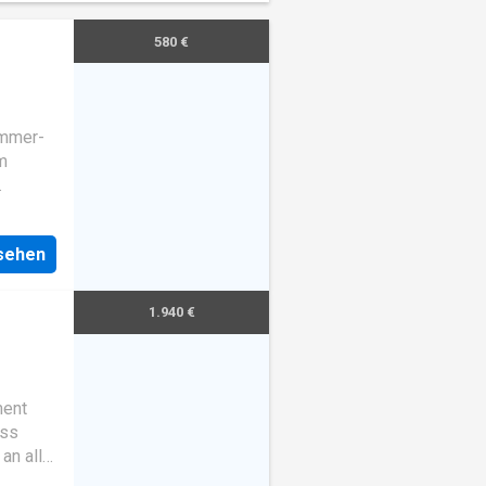
580 €
immer-
m
e *
mmer
nsehen
 Das
1.940 €
ment
ess
an all-
ent. It