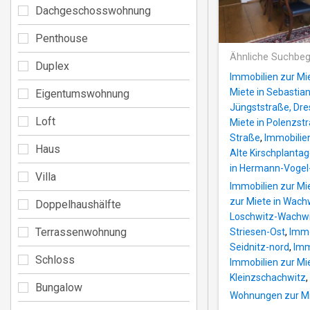
Dachgeschosswohnung
Penthouse
Ähnliche Suchbeg
Duplex
Immobilien zur Mi
Miete in Sebastia
Eigentumswohnung
Jüngststraße, Dr
Loft
Miete in Polenzst
Straße
,
Immobilien
Haus
Alte Kirschplanta
in Hermann-Vogel
Villa
Immobilien zur Mi
zur Miete in Wach
Doppelhaushälfte
Loschwitz-Wachw
Terrassenwohnung
Striesen-Ost
,
Immo
Seidnitz-nord
,
Imm
Schloss
Immobilien zur Mi
Kleinzschachwitz
,
Bungalow
Wohnungen zur Mie