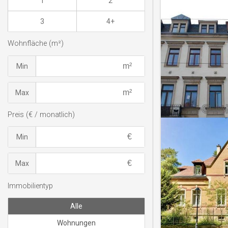
1
2
3
4+
Wohnfläche (m²)
Min
Max
Preis (€ / monatlich)
Min
Max
Immobilientyp
Alle
Wohnungen