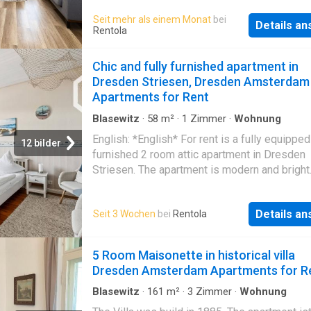
is located in the central district of Dresden S
Seit mehr als einem Monat
bei
Details a
There are numerous restaurants and cafés in
Rentola
immediate vicinity. The city center is very ea
reach by public transport. There is free parki
Chic and fully furnished apartment in
directly at the apartment!
Dresden Striesen, Dresden Amsterdam
Apartments for Rent
Blasewitz
·
58
m²
·
1
Zimmer
·
Wohnung
English: *English* For rent is a fully equippe
12 bilder
furnished 2 room attic apartment in Dresden
Striesen. The apartment is modern and bright
furnished and has 2 rooms. The fitted kitchen
equipped with oven, refrigerator, dishwasher,
Details a
Seit 3 Wochen
bei
Rentola
ceramic hob, coffee machine, kettle, toaster 
course dishes. The bathroom has a bathtub, 
radiator and a window. The living room is eq
5 Room Maisonette in historical villa
with sofa, armchair, a dining table incl. 4 chai
Dresden Amsterdam Apartments for R
SAT-TV. In the bedroom there is a cm double
a separate single bed. The roof windows can
Blasewitz
·
161
m²
·
3
Zimmer
·
Wohnung
darkened by roller blinds Location You look in