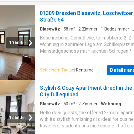
01309 Dresden Blasewitz, Loschwitzer
Straße 54
Blasewitz
·
58
m²
·
2
Zimmer
·
1
Badezimmer
·
Wohnung
·
Ausgestattete Küche
Beschreibung: Gemütliche, teilmöblierte 2-Z
10 bilder
Wohnung in zentraler Lage am Schillerplatz i
Mansardgeschoss mit * leichten Schrägen *
Laminat, * Küche mit gebrauchter Einbauküch
Möbel im Wohn- und Schlafzimmer * alle Zi
Details a
Seit einem Tag
bei
Rentumo
vom Flur aus begehbar * Bad mit Fenster und
Badewanne * Kündigungsausschluss 2 Jahre
Haus unterliegt nicht den GEG-Anforderungen
Stylish & Cozy Apartment direct in the
City full equiped
Blasewitz
·
50
m²
·
2
Zimmer
·
Wohnung
Hello dear guests, the offered 2-room apart
12 bilder
with its stylish furnishings is ideal for busin
travellers, students or a nice couple. It offers 
round carefree package with complete equipm