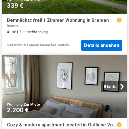
339 €
Demnächst frei! 1 Zimmer Wohnung in Bremen
Bremen
41
m²
1
Zimmer
Wohnung
Details ansehen
Seit mehr als einem Monat
bei
Rentola
8 bilder
Wohnung
·
Zur Miete
2.200 €
Cozy & modern apartment located in Östliche Vorstadt, Bremen Amsterdam Apartments for Rent