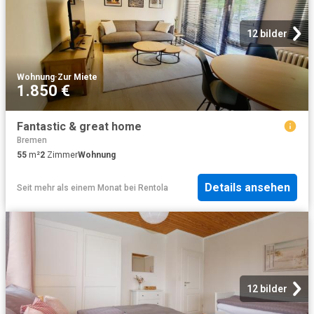
12 bilder
Wohnung
·
Zur Miete
1.850 €
Fantastic & great home
Bremen
55
m²
2
Zimmer
Wohnung
Details ansehen
Seit mehr als einem Monat
bei
Rentola
12 bilder