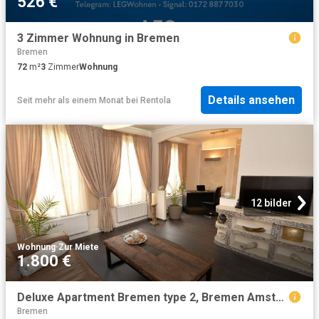
526 €
3 Zimmer Wohnung in Bremen
Bremen
72
m²
3
Zimmer
Wohnung
Details ansehen
Seit mehr als einem Monat
bei
Rentola
12 bilder
Wohnung
·
Zur Miete
1.800 €
Deluxe Apartment Bremen type 2, Bremen Amsterdam Apartments for Rent
Bremen