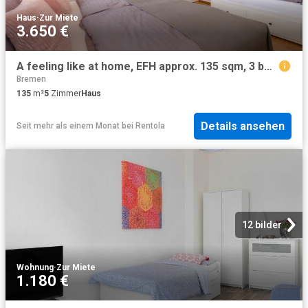
Haus
·
Zur Miete
3.650 €
A feeling like at home, EFH approx. 135 sqm, 3 bedrooms, up to 9 persons
Bremen
135
m²
5
Zimmer
Haus
Details ansehen
Seit mehr als einem Monat
bei
Rentola
12 bilder
Wohnung
·
Zur Miete
1.180 €