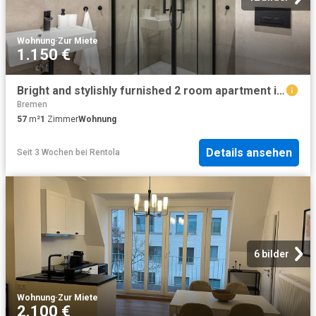
Wohnung
·
Zur Miete
1.150 €
Bright and stylishly furnished 2 room apartment in Bremen Osterholz, Bremen Amsterdam Apartments for Rent
Bremen
57
m²
1
Zimmer
Wohnung
Details ansehen
Seit 3 Wochen
bei
Rentola
6 bilder
Wohnung
·
Zur Miete
2.100 €