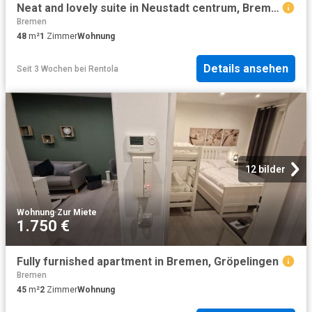
Neat and lovely suite in Neustadt centrum, Bremen Amsterdam Apartments for Rent
Bremen
48
m²
1
Zimmer
Wohnung
Details ansehen
Seit 3 Wochen
bei
Rentola
12 bilder
Wohnung
·
Zur Miete
1.750 €
Fully furnished apartment in Bremen, Gröpelingen
Bremen
45
m²
2
Zimmer
Wohnung