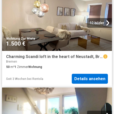
12 bilder
Wohnung
·
Zur Miete
1.500 €
Charming Scandi loft in the heart of Neustadt, Bremen Amsterdam Apartments for Rent
Bremen
50
m²
1
Zimmer
Wohnung
Details ansehen
Seit 3 Wochen
bei
Rentola