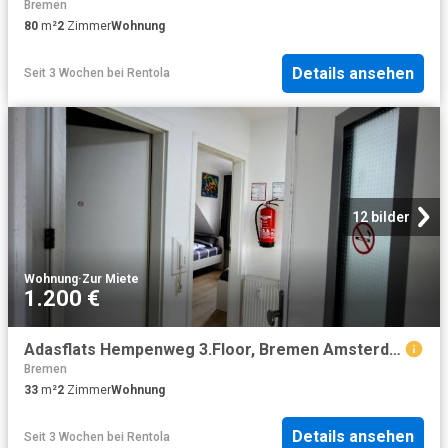
Bremen
80
m²
2
Zimmer
Wohnung
Details ansehen
Seit 3 Wochen
bei
Rentola
12 bilder
Wohnung
·
Zur Miete
1.200 €
Adasflats Hempenweg 3.Floor, Bremen Amsterdam Apartments for Rent
Bremen
33
m²
2
Zimmer
Wohnung
Details ansehen
Seit 3 Wochen
bei
Rentola