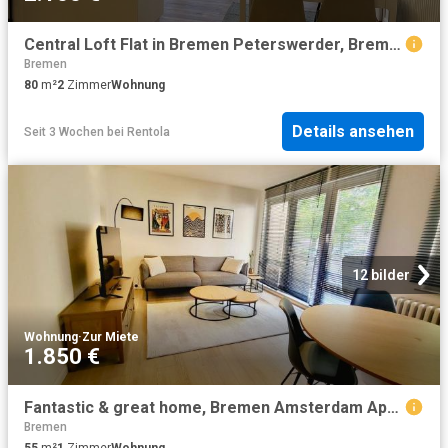
Central Loft Flat in Bremen Peterswerder, Bremen Amsterdam Apartments for Rent
Bremen
80
m²
2
Zimmer
Wohnung
Details ansehen
Seit 3 Wochen
bei
Rentola
12 bilder
Wohnung
·
Zur Miete
1.850 €
Fantastic & great home, Bremen Amsterdam Apartments for Rent
Bremen