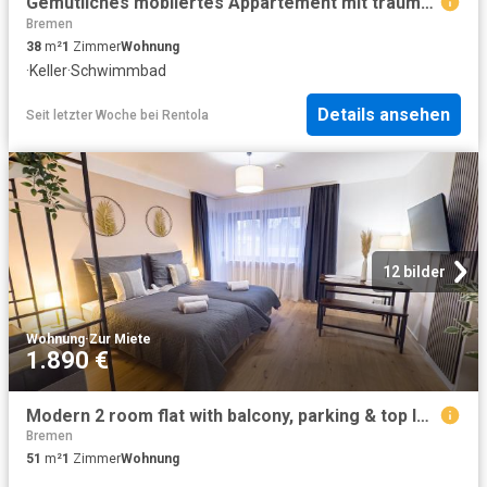
Gemütliches möbliertes Appartement mit traumhafter Loggia
Bremen
38
m²
1
Zimmer
Wohnung
·
Keller
·
Schwimmbad
Details ansehen
Seit letzter Woche
bei
Rentola
12 bilder
Wohnung
·
Zur Miete
1.890 €
Modern 2 room flat with balcony, parking & top location Perfect for tourists & business travellers, WiFi and TV 4K, Bremen Amsterdam Apartments for Rent
Bremen
51
m²
1
Zimmer
Wohnung