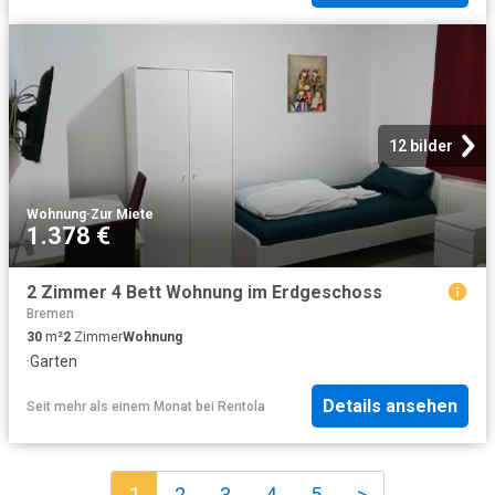
12 bilder
Wohnung
·
Zur Miete
1.378 €
2 Zimmer 4 Bett Wohnung im Erdgeschoss
Bremen
30
m²
2
Zimmer
Wohnung
·
Garten
Details ansehen
Seit mehr als einem Monat
bei
Rentola
1
2
3
4
5
>