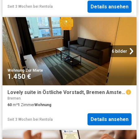
Details ansehen
Seit 3 Wochen
bei
Rentola
6 bilder
Wohnung
·
Zur Miete
1.450 €
Lovely suite in Östliche Vorstadt, Bremen Amsterdam Apartments for Rent
Bremen
60
m²
1
Zimmer
Wohnung
Details ansehen
Seit 3 Wochen
bei
Rentola