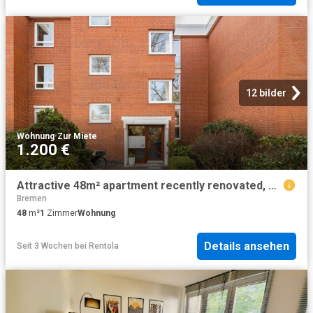
12 bilder
Wohnung
·
Zur Miete
1.200 €
Attractive 48m² apartment recently renovated, modern furnished and lovingly decorated Bremen Amsterdam Apartments for Rent
Bremen
48
m²
1
Zimmer
Wohnung
Details ansehen
Seit 3 Wochen
bei
Rentola