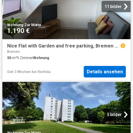
11 bilder
Wohnung
·
Zur Miete
1.190 €
Nice Flat with Garden and free parking, Bremen Amsterdam Apartments for Rent
Bremen
50
m²
1
Zimmer
Wohnung
Details ansehen
Seit 3 Wochen
bei
Rentola
5 bilder
Wohnung
·
Zur Miete