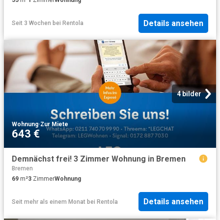
55
m²
1
Zimmer
Wohnung
Details ansehen
Seit 3 Wochen
bei
Rentola
4 bilder
Wohnung
·
Zur Miete
643 €
Demnächst frei! 3 Zimmer Wohnung in Bremen
Bremen
69
m²
3
Zimmer
Wohnung
Details ansehen
Seit mehr als einem Monat
bei
Rentola