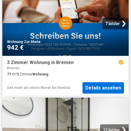
7 bilder
Wohnung
·
Zur Miete
942 €
3 Zimmer Wohnung in Bremen
Bremen
77
m²
3
Zimmer
Wohnung
Details ansehen
Seit mehr als einem Monat
bei
Rentola
12 bilder