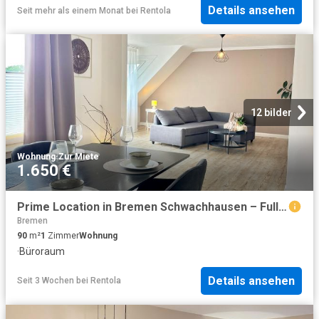
Details ansehen
Seit mehr als einem Monat
bei
Rentola
12 bilder
Wohnung
·
Zur Miete
1.650 €
Prime Location in Bremen Schwachhausen – Fully Furnished 90 m² Apartment with Two Balconies, Bremen Amsterdam Apartments for Rent
Bremen
90
m²
1
Zimmer
Wohnung
·
Büroraum
Details ansehen
Seit 3 Wochen
bei
Rentola