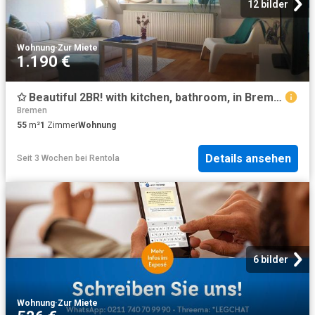
12 bilder
Wohnung
·
Zur Miete
1.190 €
✩ Beautiful 2BR! with kitchen, bathroom, in Bremen Neustadt, Bremen Amsterdam Apartments for Rent
Bremen
55
m²
1
Zimmer
Wohnung
Details ansehen
Seit 3 Wochen
bei
Rentola
6 bilder
Wohnung
·
Zur Miete