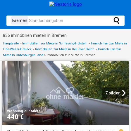
836 immobilien mieten in Bremen
Hauptseite
>
Immobilien zur Miete in Schleswig-Holstein
>
Immobilien zur Miete in
Elbe-Weser-Dreieck
>
Immobilien zur Miete in Belumer Deich
>
Immobilien zur
Miete in Oldenburger Land
>
Immobilien zur Miete in Bremen
7 bilder
Wohnung
·
Zur Miete
440 €