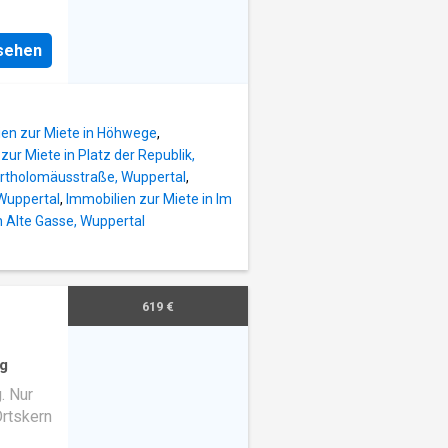
eugen.
lbert-
nsehen
tfalen.
t einen
deren
ien zur Miete in Höhwege
,
te zum
zur Miete in Platz der Republik,
artholomäusstraße, Wuppertal
,
 Wuppertal
,
Immobilien zur Miete in Im
n Alte Gasse, Wuppertal
619 €
g
. Nur
rtskern