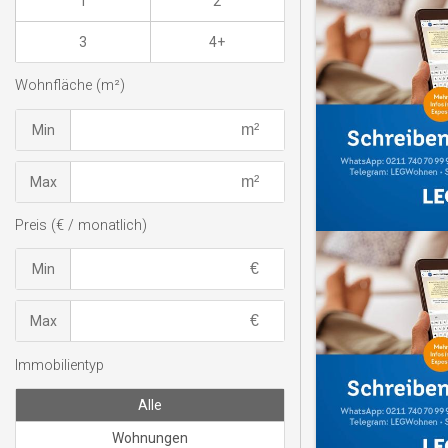
1
2
3
4+
Wohnfläche (m²)
Min
Max
Preis (€ / monatlich)
Min
Max
Immobilientyp
Alle
Wohnungen