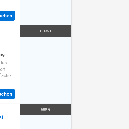
nsehen
1.895 €
ng
·
 des
orf.
fläche
. Die
r eine
nsehen
689 €
rrassen
st
n. Nach