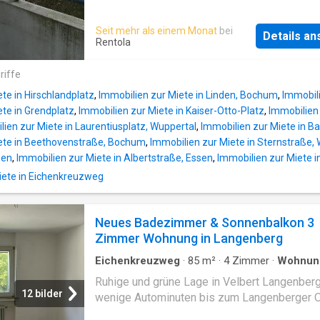
die vom Wohlstand verschiedener Epochen z
Mit seinem historischen Stadtkern besitzt Ve
Seit mehr als einem Monat
bei
Details a
Langenberg eines der am besten erhaltenen
Rentola
kleinstädtischen Ortsbilder in Nordrhein-Wes
Die in den Hang hinunter gebaute Stadt biete
riffe
malerischen Einblick in verwinkelte Gassen, 
te in Hirschlandplatz
,
Immobilien zur Miete in Linden, Bochum
,
Immobil
liebevoll ausgestattete Häuser und Geschäf
ete in Grendplatz
,
Immobilien zur Miete in Kaiser-Otto-Platz
,
Immobilien 
Verweilen einladen
ien zur Miete in Laurentiusplatz, Wuppertal
,
Immobilien zur Miete in B
ete in Beethovenstraße, Bochum
,
Immobilien zur Miete in Sternstraße,
sen
,
Immobilien zur Miete in Albertstraße, Essen
,
Immobilien zur Miete i
ete in Eichenkreuzweg
Neues Badezimmer & Sonnenbalkon 3
Zimmer Wohnung in Langenberg
Eichenkreuzweg
·
85
m²
·
4
Zimmer
·
Wohnun
Ruhige und grüne Lage in Velbert Langenberg
12 bilder
wenige Autominuten bis zum Langenberger O