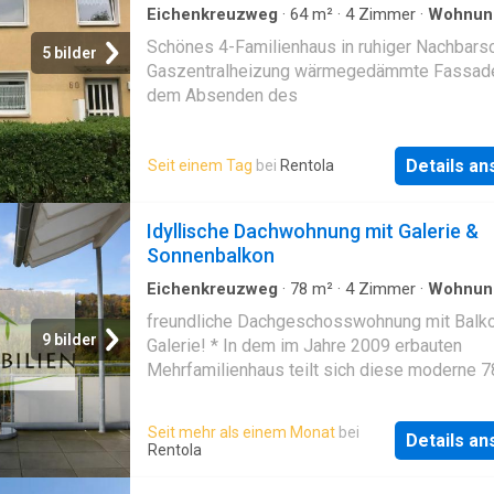
Eichenkreuzweg
·
64
m²
·
4
Zimmer
·
Wohnun
Schönes 4-Familienhaus in ruhiger Nachbars
5 bilder
Gaszentralheizung wärmegedämmte Fassad
dem Absenden des
Details a
Seit einem Tag
bei
Rentola
Idyllische Dachwohnung mit Galerie &
Sonnenbalkon
Eichenkreuzweg
·
78
m²
·
4
Zimmer
·
Wohnun
Keller
·
Heizung
·
Balkon
·
Trockenbereich
freundliche Dachgeschosswohnung mit Balk
9 bilder
Galerie! * In dem im Jahre 2009 erbauten
Mehrfamilienhaus teilt sich diese moderne 
Wohnung wie folgt auf: - großzügiges Wohn
mit Zugang zum Balkon - an das Wohnzimme
Seit mehr als einem Monat
bei
Details a
angeschlossene Küche - einladender Balkon 
Rentola
modernes Badezimmer mit großer Badewann
ebenerdiger Dusche (innenliegend) - geräum