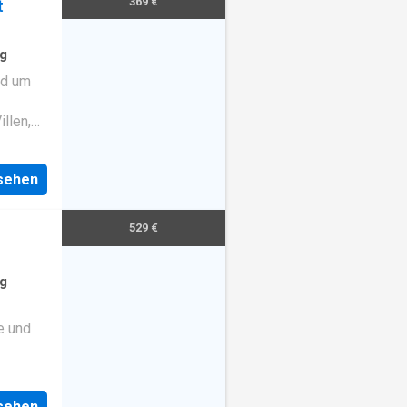
369 €
t
g
nd um
llen,
eugen.
lbert-
nsehen
tfalen.
t einen
529 €
deren
te zum
g
e und
genberg
als
nsehen