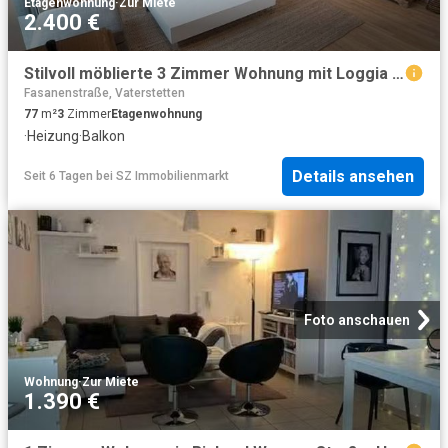
Etagenwohnung
·
Zur Miete
2.400 €
Stilvoll möblierte 3 Zimmer Wohnung mit Loggia Gronsdorf / Haar S Bahn Nähe
Fasanenstraße, Vaterstetten
77
m²
3
Zimmer
Etagenwohnung
·
Heizung
·
Balkon
Details ansehen
Seit 6 Tagen
bei
SZ Immobilienmarkt
Foto anschauen
Wohnung
·
Zur Miete
1.390 €