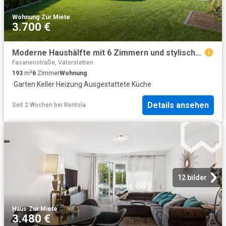
Wohnung
·
Zur Miete
3.700 €
Moderne Haushälfte mit 6 Zimmern und stylischem Flair
Fasanenstraße, Vaterstetten
193
m²
6
Zimmer
Wohnung
·
Garten
·
Keller
·
Heizung
·
Ausgestattete Küche
Details ansehen
Seit 2 Wochen
bei
Rentola
12 bilder
Haus
·
Zur Miete
3.480 €