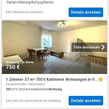
·
Garten
·
Heizung
·
Aufzug
·
Kamin
Details ansehen
Seit 3 Wochen
bei
Rentumo
Foto anschauen
Wohnung
·
Zur Miete
750 €
1 Zimmer 37 m² 750 € Kaltmiete Wohnungen in Vaterstetten
Fasanenstraße, Vaterstetten
355
m²
1
Zimmer
1
Badezimmer
Wohnung
Details ansehen
Seit mehr als einem Monat
bei
Listedbuy