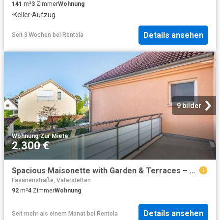
141
m²
3
Zimmer
Wohnung
·
Keller
·
Aufzug
Details ansehen
Seit 3 Wochen
bei
Rentola
9 bilder
Wohnung
·
Zur Miete
2.300 €
Spacious Maisonette with Garden & Terraces – Flexible Furnishing | €2,180 All In | 18–24 Months | Munich East
Fasanenstraße, Vaterstetten
92
m²
4
Zimmer
Wohnung
Details ansehen
Seit mehr als einem Monat
bei
Rentola