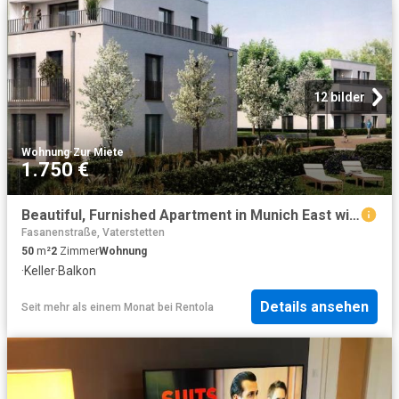
12 bilder
Wohnung
·
Zur Miete
1.750 €
Beautiful, Furnished Apartment in Munich East with Floor Heating and Loggia/Balcony and Underground Parking Space
Fasanenstraße, Vaterstetten
50
m²
2
Zimmer
Wohnung
·
Keller
·
Balkon
Details ansehen
Seit mehr als einem Monat
bei
Rentola