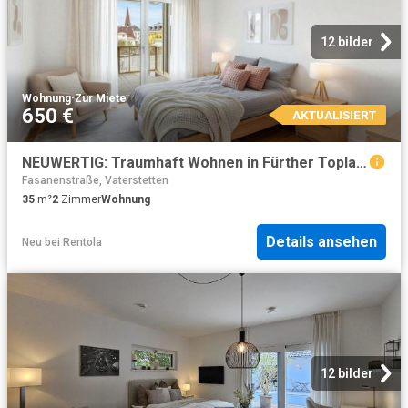
12 bilder
Wohnung
·
Zur Miete
650 €
AKTUALISIERT
NEUWERTIG: Traumhaft Wohnen in Fürther Toplage!
Fasanenstraße, Vaterstetten
35
m²
2
Zimmer
Wohnung
Details ansehen
Neu
bei
Rentola
12 bilder