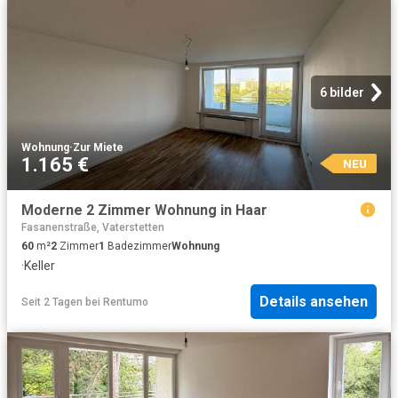
6 bilder
Wohnung
·
Zur Miete
1.165 €
NEU
Moderne 2 Zimmer Wohnung in Haar
Fasanenstraße, Vaterstetten
60
m²
2
Zimmer
1
Badezimmer
Wohnung
·
Keller
Details ansehen
Seit 2 Tagen
bei
Rentumo