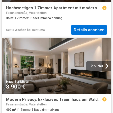
Hochwertiges 1 Zimmer Apartment mit modernem Bad in Haar, Jagdfeldring
Fasanenstraße, Vaterstetten
35
m²
1
Zimmer
1
Badezimmer
Wohnung
Details ansehen
Seit 3 Wochen
bei
Rentumo
12 bilder
Haus
·
Zur Miete
8.900 €
Modern Privacy. Exklusives Traumhaus am Waldrand
Fasanenstraße, Vaterstetten
407
m²
11
Zimmer
5
Badezimmer
Haus