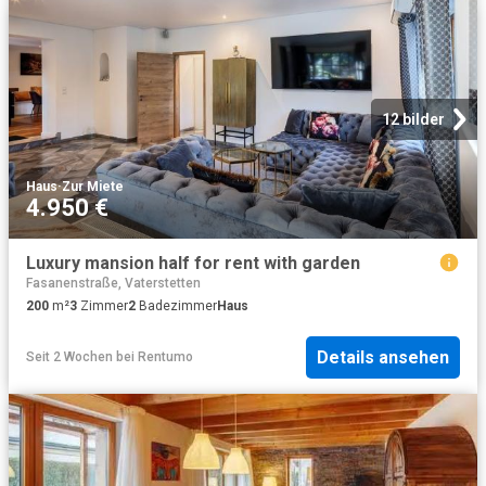
12 bilder
Haus
·
Zur Miete
4.950 €
Luxury mansion half for rent with garden
Fasanenstraße, Vaterstetten
200
m²
3
Zimmer
2
Badezimmer
Haus
Details ansehen
Seit 2 Wochen
bei
Rentumo