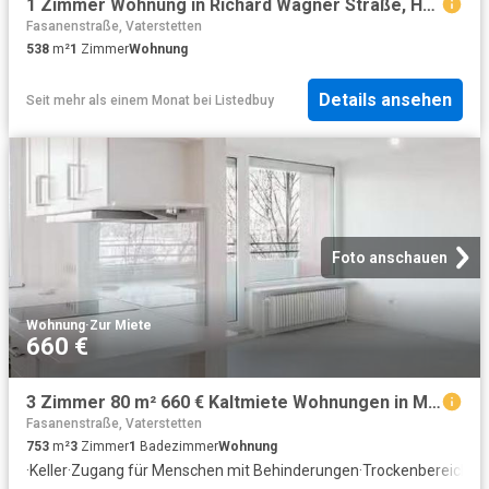
1 Zimmer Wohnung in Richard Wagner Straße, Haar
Fasanenstraße, Vaterstetten
538
m²
1
Zimmer
Wohnung
Details ansehen
Seit mehr als einem Monat
bei
Listedbuy
Foto anschauen
Wohnung
·
Zur Miete
660 €
3 Zimmer 80 m² 660 € Kaltmiete Wohnungen in München
Fasanenstraße, Vaterstetten
753
m²
3
Zimmer
1
Badezimmer
Wohnung
·
Keller
·
Zugang für Menschen mit Behinderungen
·
Trockenbereich