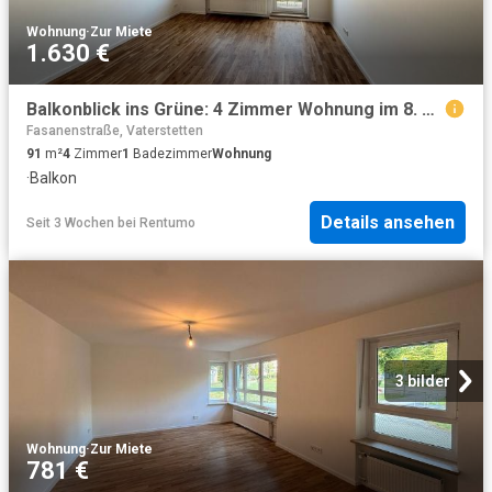
Wohnung
·
Zur Miete
1.630 €
Balkonblick ins Grüne: 4 Zimmer Wohnung im 8. Stock in Haar, Jagdfeldring
Fasanenstraße, Vaterstetten
91
m²
4
Zimmer
1
Badezimmer
Wohnung
·
Balkon
Details ansehen
Seit 3 Wochen
bei
Rentumo
3 bilder
Wohnung
·
Zur Miete
781 €