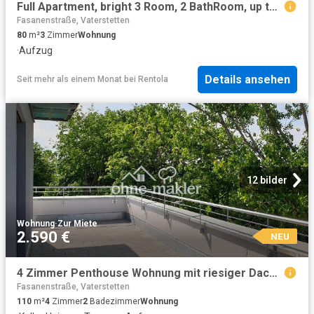
Full Apartment, bright 3 Room, 2 BathRoom, up to 8 ppl, by ICM Conf. Center, direct Metro 15 min to CityCenter/Oktoberfest, Parking, Balcony
Fasanenstraße, Vaterstetten
80
m²
3
Zimmer
Wohnung
·
Aufzug
Details ansehen
Seit mehr als einem Monat
bei
Rentola
12 bilder
Wohnung
·
Zur Miete
2.590 €
NEU
4 Zimmer Penthouse Wohnung mit riesiger Dachterrasse
Fasanenstraße, Vaterstetten
110
m²
4
Zimmer
2
Badezimmer
Wohnung