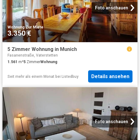
Foto anschauen
Wohnung
·
Zur Miete
3.350 €
5 Zimmer Wohnung in Munich
Fasanenstraße, Vaterstetten
1.561
m²
5
Zimmer
Wohnung
Details ansehen
Seit mehr als einem Monat
bei
Listedbuy
Foto anschauen