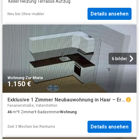
·
Keller
·
Heizung
·
Terrasse
·
Aufzug
Details ansehen
Neu
bei
Ohne-makler
6 bilder
Wohnung
·
Zur Miete
1.150 €
Exklusive 1 Zimmer Neubauwohnung in Haar – Erstbezugsniveau & Top Anbindung
Fasanenstraße, Vaterstetten
46
m²
1
Zimmer
1
Badezimmer
Wohnung
Details ansehen
Seit 3 Wochen
bei
Rentumo