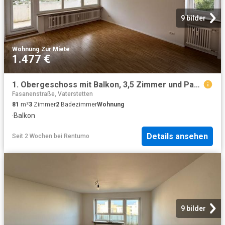
9 bilder
Wohnung
·
Zur Miete
1.477 €
1. Obergeschoss mit Balkon, 3,5 Zimmer und Parkett in München – Ferdinand Kobell Straße
Fasanenstraße, Vaterstetten
81
m²
3
Zimmer
2
Badezimmer
Wohnung
·
Balkon
Details ansehen
Seit 2 Wochen
bei
Rentumo
9 bilder