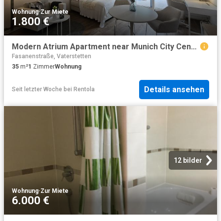
Wohnung
·
Zur Miete
1.800 €
Modern Atrium Apartment near Munich City Center, Trade Fair & Airport
Fasanenstraße, Vaterstetten
35
m²
1
Zimmer
Wohnung
Details ansehen
Seit letzter Woche
bei
Rentola
12 bilder
Wohnung
·
Zur Miete
6.000 €