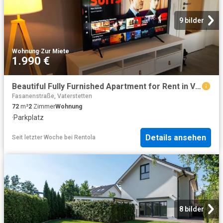
9 bilder
Wohnung
·
Zur Miete
1.990 €
Beautiful Fully Furnished Apartment for Rent in Vaterstetten
Fasanenstraße, Vaterstetten
72
m²
2
Zimmer
Wohnung
·
Parkplatz
Details ansehen
Seit letzter Woche
bei
Rentola
8 bilder