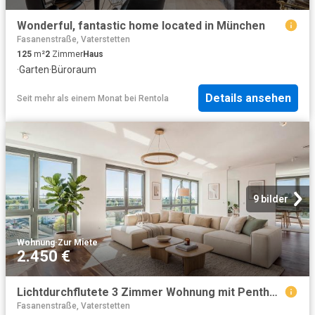
Wonderful, fantastic home located in München
Fasanenstraße, Vaterstetten
125
m²
2
Zimmer
Haus
·
Garten
·
Büroraum
Details ansehen
Seit mehr als einem Monat
bei
Rentola
9 bilder
Wohnung
·
Zur Miete
2.450 €
Lichtdurchflutete 3 Zimmer Wohnung mit Penthouse Flair und Alpenblick
Fasanenstraße, Vaterstetten