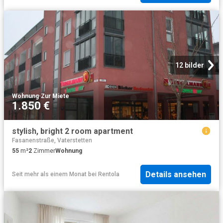
12 bilder
Wohnung
·
Zur Miete
1.850 €
stylish, bright 2 room apartment
Fasanenstraße, Vaterstetten
55
m²
2
Zimmer
Wohnung
Details ansehen
Seit mehr als einem Monat
bei
Rentola