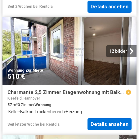
Details ansehen
Seit 2 Wochen
bei
Rentola
12 bilder
Wohnung
·
Zur Miete
510 €
Charmante 2,5 Zimmer Etagenwohnung mit Balkon im grünen Kleefeld
Kleefeld, Hannover
57
m²
3
Zimmer
Wohnung
·
Keller
·
Balkon
·
Trockenbereich
·
Heizung
Details ansehen
Seit letzter Woche
bei
Rentola