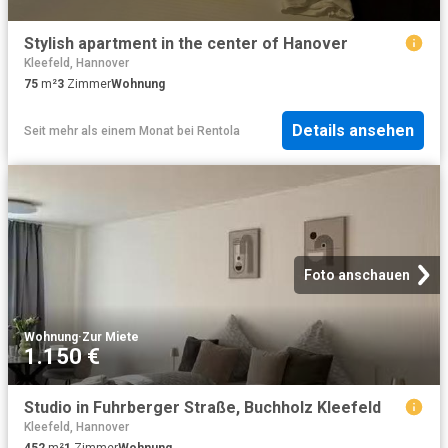
Stylish apartment in the center of Hanover
Kleefeld, Hannover
75
m²
3
Zimmer
Wohnung
Details ansehen
Seit mehr als einem Monat
bei
Rentola
Foto anschauen
Wohnung
·
Zur Miete
1.150 €
Studio in Fuhrberger Straße, Buchholz Kleefeld
Kleefeld, Hannover
452
m²
1
Zimmer
Wohnung