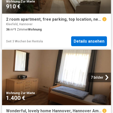
Wohnung
·
Zur Miete
910 €
2 room apartment, free parking, top location, next zu hospital, Hannover Amsterdam Apartments for Rent
Kleefeld, Hannover
36
m²
1
Zimmer
Wohnung
Details ansehen
Seit 3 Wochen
bei
Rentola
7 bilder
Wohnung
·
Zur Miete
1.400 €
Wonderful, lovely home Hannover, Hannover Amsterdam Apartments for Rent