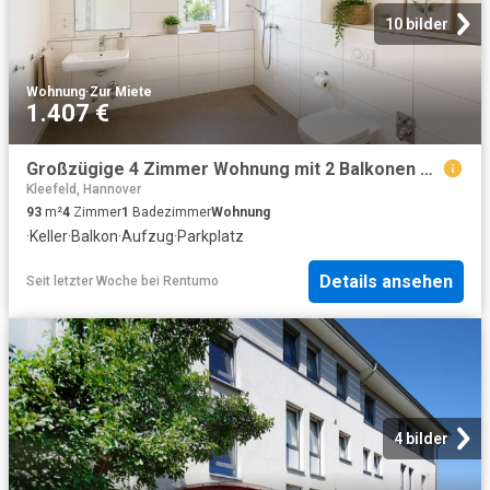
10 bilder
Wohnung
·
Zur Miete
1.407 €
Großzügige 4 Zimmer Wohnung mit 2 Balkonen Einziehen und Wohlfühlen!
Kleefeld, Hannover
93
m²
4
Zimmer
1
Badezimmer
Wohnung
·
Keller
·
Balkon
·
Aufzug
·
Parkplatz
Details ansehen
Seit letzter Woche
bei
Rentumo
4 bilder