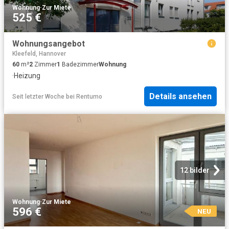
Wohnung
·
Zur Miete
525 €
Wohnungsangebot
Kleefeld, Hannover
60
m²
2
Zimmer
1
Badezimmer
Wohnung
·
Heizung
Details ansehen
Seit letzter Woche
bei
Rentumo
12 bilder
Wohnung
·
Zur Miete
596 €
NEU