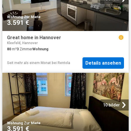
Wohnung
·
Zur Miete
3.591 €
Great home in Hannover
Kleefeld, Hannover
80
m²
3
Zimmer
Wohnung
Details ansehen
Seit mehr als einem Monat
bei
Rentola
10 bilder
Wohnung
·
Zur Miete
3.591 €