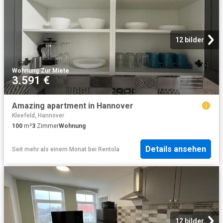
12 bilder
Wohnung
·
Zur Miete
3.591 €
Amazing apartment in Hannover
Kleefeld, Hannover
100
m²
3
Zimmer
Wohnung
Details ansehen
Seit mehr als einem Monat
bei
Rentola
12 bilder