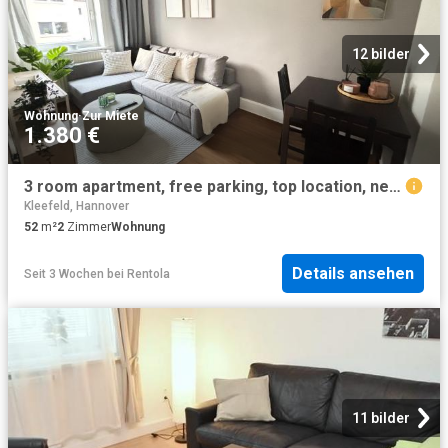
12 bilder
Wohnung
·
Zur Miete
1.380 €
3 room apartment, free parking, top location, next zu hospital, Hannover Amsterdam Apartments for Rent
Kleefeld, Hannover
52
m²
2
Zimmer
Wohnung
Details ansehen
Seit 3 Wochen
bei
Rentola
11 bilder