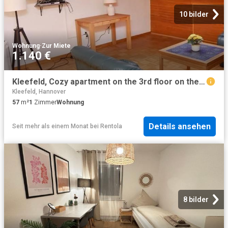
10 bilder
Wohnung
·
Zur Miete
1.140 €
Kleefeld, Cozy apartment on the 3rd floor on the Eilenriede near Kantplatz
Kleefeld, Hannover
57
m²
1
Zimmer
Wohnung
Details ansehen
Seit mehr als einem Monat
bei
Rentola
8 bilder