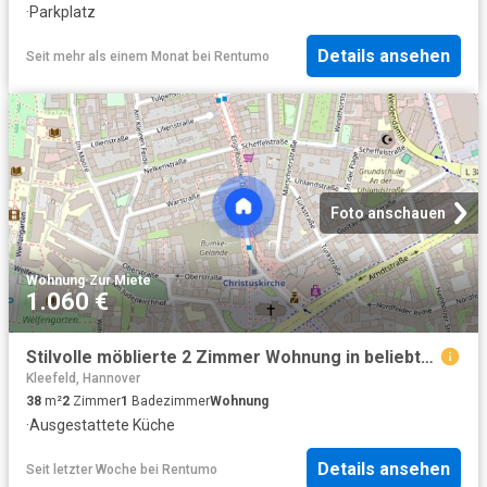
·
Parkplatz
Details ansehen
Seit mehr als einem Monat
bei
Rentumo
Foto anschauen
Wohnung
·
Zur Miete
1.060 €
Stilvolle möblierte 2 Zimmer Wohnung in beliebter Nordstadtlage
Kleefeld, Hannover
38
m²
2
Zimmer
1
Badezimmer
Wohnung
·
Ausgestattete Küche
Details ansehen
Seit letzter Woche
bei
Rentumo