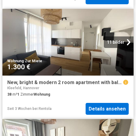
11 bilder
Wohnung
·
Zur Miete
1.300 €
New, bright & modern 2 room apartment with balcony & private parking space in Hanover, near MHH, Hannover Amsterdam Apartments for Rent
Kleefeld, Hannover
38
m²
1
Zimmer
Wohnung
Details ansehen
Seit 3 Wochen
bei
Rentola