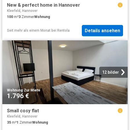
New & perfect home in Hannover
Kleefeld, Hannover
100
m²
3
Zimmer
Wohnung
Details ansehen
Seit mehr als einem Monat
bei
Rentola
12 bilder
Wohnung
·
Zur Miete
1.796 €
Small cosy flat
Kleefeld, Hannover
35
m²
1
Zimmer
Wohnung