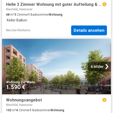
Helle 3 Zimmer Wohnung mit guter Aufteilung & Balkon
Kleefeld, Hannover
68
m²
3
Zimmer
1
Badezimmer
Wohnung
·
Keller
·
Balkon
Details ansehen
Neu
bei
Rentumo
6 bilder
Wohnung
·
Zur Miete
1.590 €
Wohnungsangebot
Kleefeld, Hannover
102
m²
4
Zimmer
1
Badezimmer
Wohnung