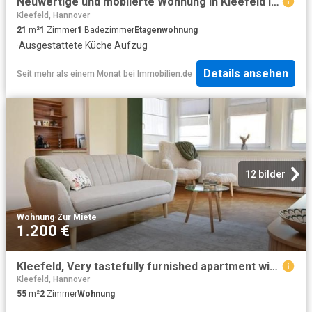
Neuwertige und möblierte Wohnung in Kleefeld in der Nähe MHH
Kleefeld, Hannover
21
m²
1
Zimmer
1
Badezimmer
Etagenwohnung
·
Ausgestattete Küche
·
Aufzug
Details ansehen
Seit mehr als einem Monat
bei
Immobilien.de
12 bilder
Wohnung
·
Zur Miete
1.200 €
Kleefeld, Very tastefully furnished apartment with balcony on the Eilenriede
Kleefeld, Hannover
55
m²
2
Zimmer
Wohnung