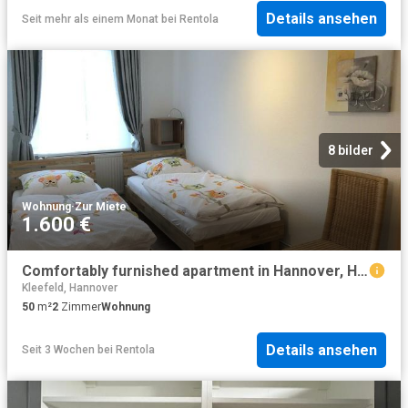
Details ansehen
Seit mehr als einem Monat
bei
Rentola
8 bilder
Wohnung
·
Zur Miete
1.600 €
Comfortably furnished apartment in Hannover, Hannover Amsterdam Apartments for Rent
Kleefeld, Hannover
50
m²
2
Zimmer
Wohnung
Details ansehen
Seit 3 Wochen
bei
Rentola