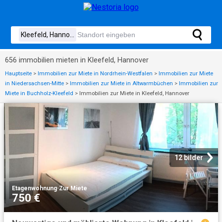
656 immobilien mieten in Kleefeld, Hannover
Hauptseite
>
Immobilien zur Miete in Nordrhein-Westfalen
>
Immobilien zur Miete
in Niedersachsen-Mitte
>
Immobilien zur Miete in Altwarmbüchen
>
Immobilien zur
Miete in Buchholz-Kleefeld
>
Immobilien zur Miete in Kleefeld, Hannover
12 bilder
Etagenwohnung
·
Zur Miete
750 €