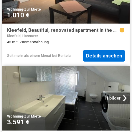
Wohnung
·
Zur Miete
1.010 €
Kleefeld, Beautiful, renovated apartment in the philosopher’s quarter with balcony, near Eilenriede
Kleefeld, Hannover
45
m²
1
Zimmer
Wohnung
Details ansehen
Seit mehr als einem Monat
bei
Rentola
11 bilder
Wohnung
·
Zur Miete
3.591 €