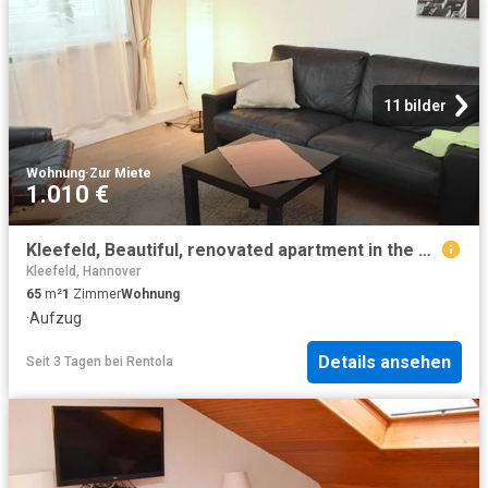
11 bilder
Wohnung
·
Zur Miete
1.010 €
Kleefeld, Beautiful, renovated apartment in the philosopher’s quarter with balcony, near Eilenriede
Kleefeld, Hannover
65
m²
1
Zimmer
Wohnung
·
Aufzug
Details ansehen
Seit 3 Tagen
bei
Rentola