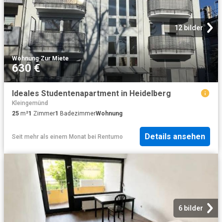
12 bilder
Wohnung
·
Zur Miete
630 €
Ideales Studentenapartment in Heidelberg
Kleingemünd
25
m²
1
Zimmer
1
Badezimmer
Wohnung
Details ansehen
Seit mehr als einem Monat
bei
Rentumo
6 bilder