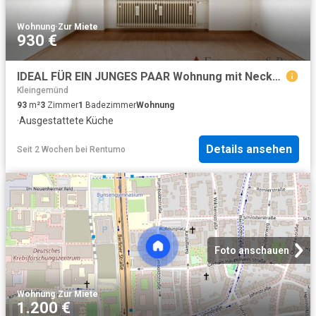
Wohnung
·
Zur Miete
930 €
IDEAL FÜR EIN JUNGES PAAR Wohnung mit Neckarblick in verkehrsgünstiger Lage
Kleingemünd
93
m²
3
Zimmer
1
Badezimmer
Wohnung
·
Ausgestattete Küche
Details ansehen
Seit 2 Wochen
bei
Rentumo
Foto anschauen
Wohnung
·
Zur Miete
1.200 €