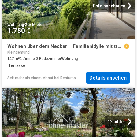
Foto anschauen
Wohnung
·
Zur Miete
1.750 €
Wohnen über dem Neckar – Familienidylle mit traumhafter Sonnenterrasse und Panoramablick
Kleingemünd
147
m²
4
Zimmer
2
Badezimmer
Wohnung
·
Terrasse
Details ansehen
Seit mehr als einem Monat
bei
Rentumo
12 bilder