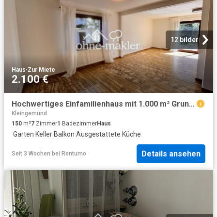
12 bilder
Haus
·
Zur Miete
2.100 €
Hochwertiges Einfamilienhaus mit 1.000 m² Grundstück und Homeoffice nahe Heidelberg
Kleingemünd
150
m²
7
Zimmer
1
Badezimmer
Haus
·
Garten
·
Keller
·
Balkon
·
Ausgestattete Küche
Details ansehen
Seit 3 Wochen
bei
Rentumo