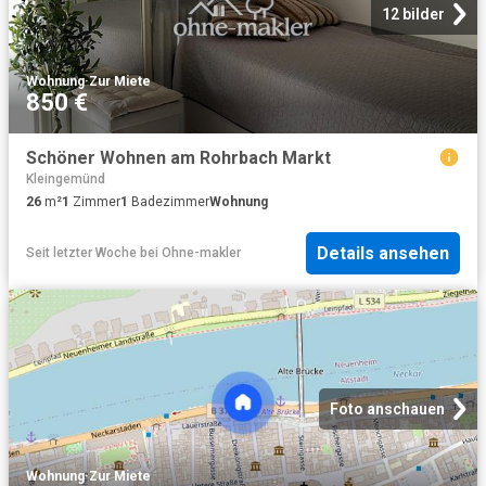
12 bilder
Wohnung
·
Zur Miete
850 €
Schöner Wohnen am Rohrbach Markt
Kleingemünd
26
m²
1
Zimmer
1
Badezimmer
Wohnung
Details ansehen
Seit letzter Woche
bei
Ohne-makler
Foto anschauen
Wohnung
·
Zur Miete