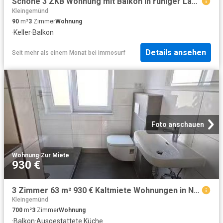
Schöne 3 ZKB Wohnung mit Balkon in ruhiger Lage
Kleingemünd
90
m²
3
Zimmer
Wohnung
·
Keller
·
Balkon
Details ansehen
Seit mehr als einem Monat
bei
immosurf
Foto anschauen
Wohnung
·
Zur Miete
930 €
3 Zimmer 63 m² 930 € Kaltmiete Wohnungen in Neckargemünd
Kleingemünd
700
m²
3
Zimmer
Wohnung
·
Balkon
·
Ausgestattete Küche