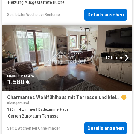
·
Heizung
·
Ausgestattete Küche
Details ansehen
Seit letzter Woche
bei
Rentumo
12 bilder
Haus
·
Zur Miete
1.580 €
Charmantes Wohlfühlhaus mit Terrasse und kleinem Garten in gesuchter Lage
Kleingemünd
120
m²
4
Zimmer
1
Badezimmer
Haus
·
Garten
·
Büroraum
·
Terrasse
Details ansehen
Seit 2 Wochen
bei
Ohne-makler