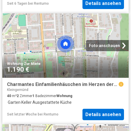
Details ansehen
Seit 6 Tagen
bei
Rentumo
Foto anschauen
Wohnung
·
Zur Miete
1.190 €
Charmantes Einfamilienhäuschen im Herzen der Südstadt
Kleingemünd
40
m²
2
Zimmer
1
Badezimmer
Wohnung
·
Garten
·
Keller
·
Ausgestattete Küche
Details ansehen
Seit letzter Woche
bei
Rentumo