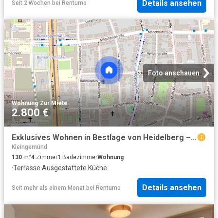
Details ansehen
Seit 2 Wochen
bei
Rentumo
Foto anschauen
Wohnung
·
Zur Miete
2.800 €
Exklusives Wohnen in Bestlage von Heidelberg – Neuenheimmit Schloss und Neckarblick
Kleingemünd
130
m²
4
Zimmer
1
Badezimmer
Wohnung
·
Terrasse
·
Ausgestattete Küche
Details ansehen
Seit mehr als einem Monat
bei
Rentumo