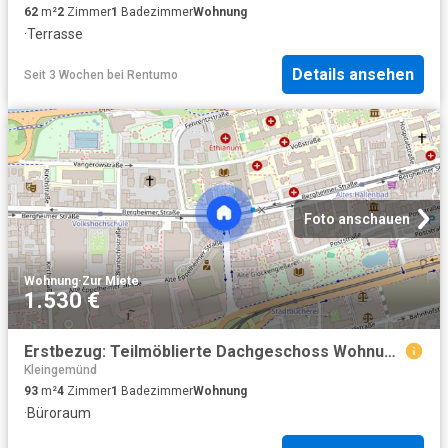
62
m²
2
Zimmer
1
Badezimmer
Wohnung
·
Terrasse
Details ansehen
Seit 3 Wochen
bei
Rentumo
Foto anschauen
Wohnung
·
Zur Miete
1.530 €
Erstbezug: Teilmöblierte Dachgeschoss Wohnung in Heidelberger Gründerzeitvilla
Kleingemünd
93
m²
4
Zimmer
1
Badezimmer
Wohnung
·
Büroraum