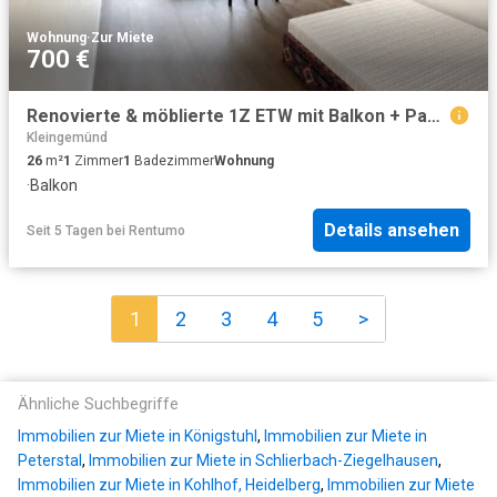
Wohnung
·
Zur Miete
700 €
Renovierte & möblierte 1Z ETW mit Balkon + Pantryküche, 26m² im EG, in bester Lage von Heidelberg
Kleingemünd
26
m²
1
Zimmer
1
Badezimmer
Wohnung
·
Balkon
Details ansehen
Seit 5 Tagen
bei
Rentumo
1
2
3
4
5
>
Ähnliche Suchbegriffe
Immobilien zur Miete in Königstuhl
,
Immobilien zur Miete in
Peterstal
,
Immobilien zur Miete in Schlierbach-Ziegelhausen
,
Immobilien zur Miete in Kohlhof, Heidelberg
,
Immobilien zur Miete