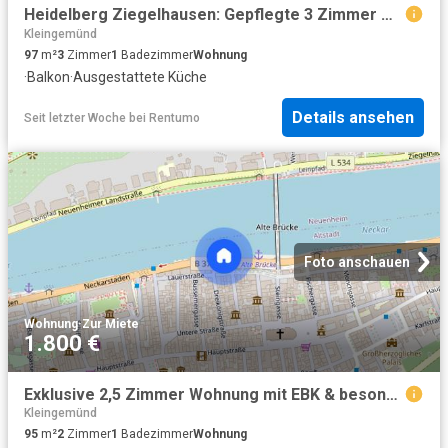
Heidelberg Ziegelhausen: Gepflegte 3 Zimmer Wohnung mit neuer Einbauküche!
Kleingemünd
97
m²
3
Zimmer
1
Badezimmer
Wohnung
·
Balkon
·
Ausgestattete Küche
Details ansehen
Seit letzter Woche
bei
Rentumo
Foto anschauen
Wohnung
·
Zur Miete
1.800 €
Exklusive 2,5 Zimmer Wohnung mit EBK & besonderem Loft Charme in Heidelberger Altstadtlage
Kleingemünd
95
m²
2
Zimmer
1
Badezimmer
Wohnung