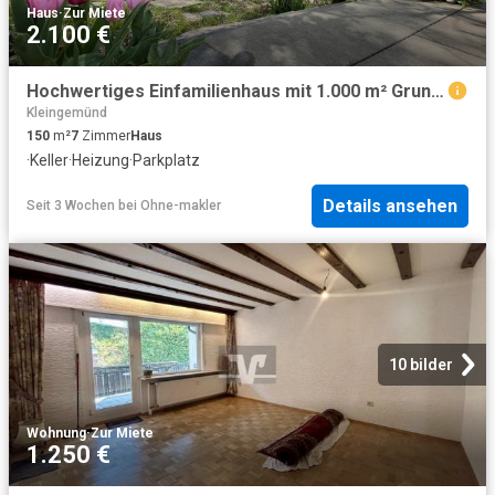
Haus
·
Zur Miete
2.100 €
Hochwertiges Einfamilienhaus mit 1.000 m² Grundstück und Homeoffice nahe Heidelberg
Kleingemünd
150
m²
7
Zimmer
Haus
·
Keller
·
Heizung
·
Parkplatz
Details ansehen
Seit 3 Wochen
bei
Ohne-makler
10 bilder
Wohnung
·
Zur Miete
1.250 €