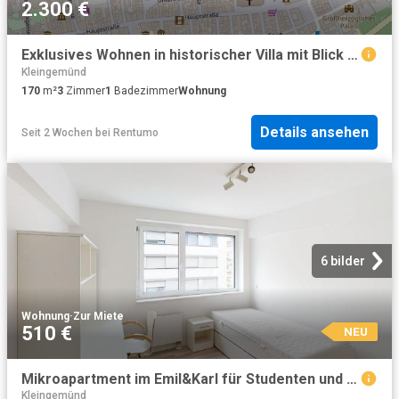
2.300 €
Exklusives Wohnen in historischer Villa mit Blick über Heidelberg nach Westen
Kleingemünd
170
m²
3
Zimmer
1
Badezimmer
Wohnung
Details ansehen
Seit 2 Wochen
bei
Rentumo
6 bilder
Wohnung
·
Zur Miete
510 €
NEU
Mikroapartment im Emil&Karl für Studenten und Auszubildende
Kleingemünd