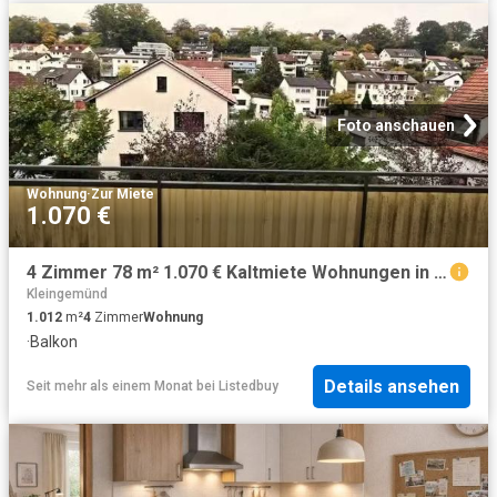
Foto anschauen
Wohnung
·
Zur Miete
1.070 €
4 Zimmer 78 m² 1.070 € Kaltmiete Wohnungen in Neckargemünd
Kleingemünd
1.012
m²
4
Zimmer
Wohnung
·
Balkon
Details ansehen
Seit mehr als einem Monat
bei
Listedbuy