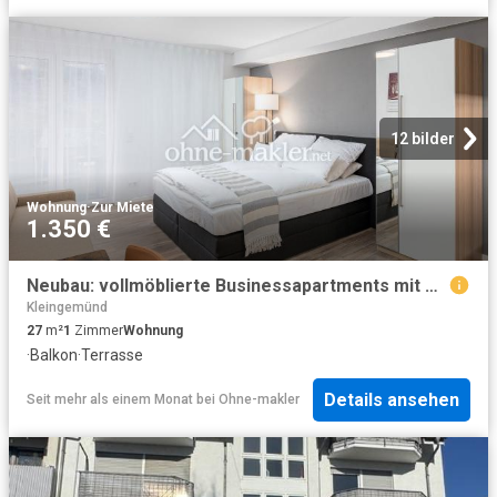
12 bilder
Wohnung
·
Zur Miete
1.350 €
Neubau: vollmöblierte Businessapartments mit Panoramablick
Kleingemünd
27
m²
1
Zimmer
Wohnung
·
Balkon
·
Terrasse
Details ansehen
Seit mehr als einem Monat
bei
Ohne-makler