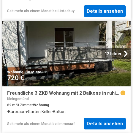
Details ansehen
Seit mehr als einem Monat
bei
Listedbuy
12 bilder
Wohnung
·
Zur Miete
720 €
Freundliche 3 ZKB Wohnung mit 2 Balkons in ruhiger Lage
Kleingemünd
82
m²
3
Zimmer
Wohnung
·
Büroraum
·
Garten
·
Keller
·
Balkon
Details ansehen
Seit mehr als einem Monat
bei
immosurf