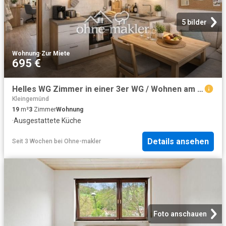
5 bilder
Wohnung
·
Zur Miete
695 €
Helles WG Zimmer in einer 3er WG / Wohnen am Park
Kleingemünd
19
m²
3
Zimmer
Wohnung
·
Ausgestattete Küche
Details ansehen
Seit 3 Wochen
bei
Ohne-makler
Foto anschauen