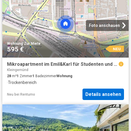
Foto anschauen
Wohnung
·
Zur Miete
595 €
NEU
Mikroapartment im Emil&Karl für Studenten und Auszubildende
Kleingemünd
28
m²
1
Zimmer
1
Badezimmer
Wohnung
·
Trockenbereich
Details ansehen
Neu
bei
Rentumo