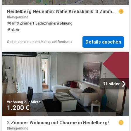
Heidelberg Neuenhm: Nähe Krebsklinik: 3 Zimmer, voll möbliert, 3 Balkone, 300 m Uni u. Neckar, 1.OG
Kleingemünd
70
m²
3
Zimmer
1
Badezimmer
Wohnung
·
Balkon
Details ansehen
Seit mehr als einem Monat
bei
Rentumo
11 bilder
Wohnung
·
Zur Miete
1.200 €
2 Zimmer Wohnung mit Charme in Heidelberg!
Kleingemünd