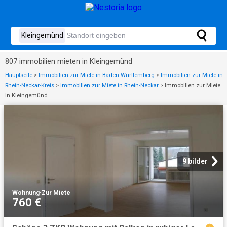
807 immobilien mieten in Kleingemünd
Hauptseite
>
Immobilien zur Miete in Baden-Württemberg
>
Immobilien zur Miete in
Rhein-Neckar-Kreis
>
Immobilien zur Miete in Rhein-Neckar
>
Immobilien zur Miete
in Kleingemünd
9 bilder
Wohnung
·
Zur Miete
760 €