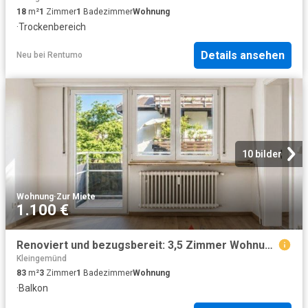
18
m²
1
Zimmer
1
Badezimmer
Wohnung
·
Trockenbereich
Details ansehen
Neu
bei
Rentumo
10 bilder
Wohnung
·
Zur Miete
1.100 €
Renoviert und bezugsbereit: 3,5 Zimmer Wohnung mit zwei Balkonen
Kleingemünd
83
m²
3
Zimmer
1
Badezimmer
Wohnung
·
Balkon