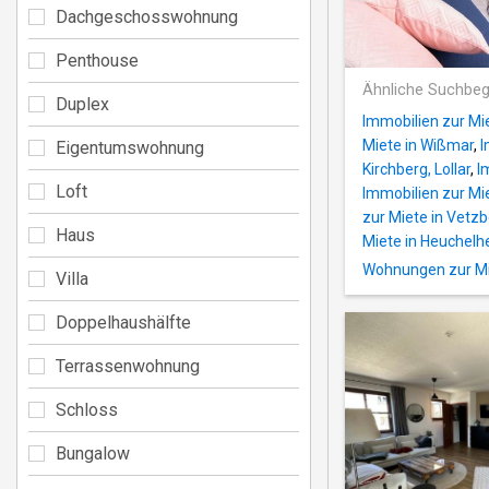
Dachgeschosswohnung
Penthouse
Ähnliche Suchbeg
Duplex
Immobilien zur Mi
Miete in Wißmar
,
I
Eigentumswohnung
Kirchberg, Lollar
,
I
Loft
Immobilien zur Mi
zur Miete in Vetz
Haus
Miete in Heuchelh
Wohnungen zur Mi
Villa
Doppelhaushälfte
Terrassenwohnung
Schloss
Bungalow