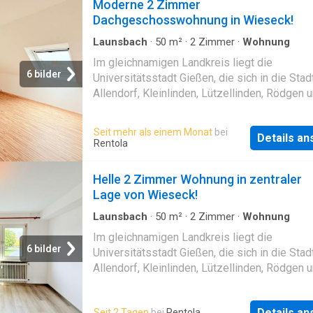
Moderne 2 Zimmer
Dachgeschosswohnung in Wieseck!
Launsbach
·
50
m²
·
2
Zimmer
·
Wohnung
Im gleichnamigen Landkreis liegt die
6 bilder
Universitätsstadt Gießen, die sich in die Stad
Allendorf, Kleinlinden, Lützellinden, Rödgen 
Wieseck
unterteilt und aktuell rund 94.300
Einwohner zählt. Gießen besitzt zudem eine
Seit mehr als einem Monat
bei
Details a
ausgezeichnete Infrastruktur. Neben
Rentola
Einkaufsmöglichkeiten aller Art und dem
Shoppingcenter Neustädter Tor, sind außerd
Helle 2 Zimmer Wohnung in zentraler
sämtliche Banken, Ärzte, Apotheken sowie d
Lage von Wieseck!
Universitätsklinikum Gießen/Marburg ansässi
Stadt verfügt außerdem über eine große Viel
Launsbach
·
50
m²
·
2
Zimmer
·
Wohnung
Kinderbetreuungs- und Bildungseinrichtungen
Im gleichnamigen Landkreis liegt die
der Grundschule, über das Oberstufengymna
6 bilder
Universitätsstadt Gießen, die sich in die Stad
bis hin zur Justus-Liebig- Universität, die vo
Allendorf, Kleinlinden, Lützellinden, Rödgen 
für den Veterinärmedizinischen Sektor bekann
Wieseck
unterteilt und aktuell rund 94.300
und der Technischen Hochschule Mithessen i
Einwohner zählt. Gießen besitzt zudem eine
Schul-/Hochschulform vorzufinden, ebenso i
Details a
Seit 2 Tagen
bei
Rentola