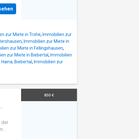
st jede
st eine
nsehen
on
 große
-
ltig.
 the
einen
iebig
en zur Miete in Trohe
,
Immobilien zur
s to the
ttershausen
,
Immobilien zur Miete in
uters. -
lien zur Miete in Fellingshausen
,
tial
en zur Miete in Biebertal
,
Immobilien
ce. The
 Haina, Biebertal
,
Immobilien zur
ing your
 is
 Work:
e,
: With
850 €
e area
ypical
·
ttete
 der
in
r