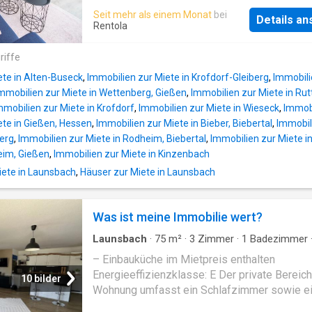
und der Technischen Hochschule Mithessen i
environment and more space than a standard
Seit mehr als einem Monat
bei
Schul-/Hochschulform vorzufinden, ebenso i
Details a
horoom. The Location: Located strategically 
Rentola
Volkshochschule in Gießen angesiedelt. Das
Marburger Straße, offering perfect logistics. 
Freizeitangebot der Stadt gestaltet sich vielfä
Business & Medical: Just minutes away from
riffe
Neben Hallen- und Freibädern bietet Gießen 
University Hospital (UKGM) and the Justus L
botanischen Garten, Kinos, Museen, das
ete in Alten-Buseck
,
Immobilien zur Miete in Krofdorf-Gleiberg
,
Immobili
University (JLU). - Connectivity: Direct acces
Mathematikum und das S
mmobilien zur Miete in Wettenberg, Gießen
,
Immobilien zur Miete in Ru
Gießener Ring (Highway A485/A45) for comm
mmobilien zur Miete in Krofdorf
,
Immobilien zur Miete in Wieseck
,
Immobi
Daily Life: Supermarkets, bakeries, and essen
ete in Gießen, Hessen
,
Immobilien zur Miete in Bieber, Biebertal
,
Immobili
services are within immediate walking distan
berg
,
Immobilien zur Miete in Rodheim, Biebertal
,
Immobilien zur Miete in
Apartment: The unit is turnkey-ready – just br
eim, Gießen
,
Immobilien zur Miete in Kinzenbach
suitcase. - Parking: A private car parking spot
ete in Launsbach
,
Häuser zur Miete in Launsbach
included in the rent – essential in this area. -
High-speed Wi-Fi and a dedicated workspac
perfectly set up for home office use. - Space
Was ist meine Immobilie wert?
47m², the apartment offers a separate loung
and significantly more room to breathe than t
Launsbach
·
75
m²
·
3
Zimmer
·
1
Badezimmer
studios. - S
Wohnung
·
Büroraum
·
Keller
·
Balkon
·
Ausgesta
– Einbauküche im Mietpreis enthalten
Küche
·
Trockenbereich
Energieeffizienzklasse: E Der private Bereich
10 bilder
Wohnung umfasst ein Schlafzimmer sowie e
weiteres Zimmer, das sich ideal als Büro ode