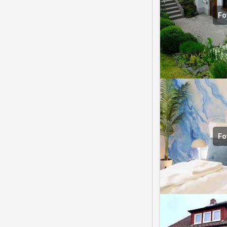
Fo
Fo