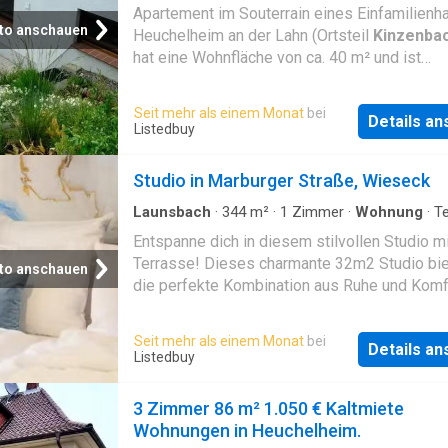
Wohnung
·
Terrasse
Baugenossenschaft 1894 Gießen eG anmiete
Apartement im Souterrain eines Einfamilienh
können, ist es erforderlich, die Mitgliedschaf
to anschauen
Heuchelheim an der Lahn (Ortsteil
Kinzenba
erwerben. Die Höhe der Geschäftsanteile rich
hat eine Wohnfläche von ca. 40 m² und ist
sich nach der Wohnungsgröße. Für diese Wo
unmöbliert. Der Zugang erfolgt durch einen
sind 7 Geschäftsanteile á 310 € zuzüglich ei
separaten Eingang. Das Appartement besteht
Seit mehr als einem Monat
bei
Eintrittsgeldes in Höhe von 100 € vor Bezug
Details a
Zimmern (18m² und 16m²), Windfang (2m²),
Listedbuy
einzahlen (2.270 €). Mit der Einzahlung betei
Duschbad (3m²) und Terrasse (ca.9m²) Im D
Sie sich am Eigenkapital der Baugenossensc
kann eine 40cm-Waschmaschine untergebrac
Studio in Marburger Straße, Wieseck
und erhalten hierfür eine jährliche ertragsabh
werden
Dividende. Eine zusätzliche Kaution oder Pro
Launsbach
·
344
m²
·
1
Zimmer
·
Wohnung
·
T
gi
Entspanne dich in diesem stilvollen Studio mi
Terrasse! Dieses charmante 32m2 Studio biet
to anschauen
die perfekte Kombination aus Ruhe und Komf
Genieße die ideale Lage und die moderne
Ausstattung: - Ruhige Lage und dennoch zentr
Seit mehr als einem Monat
bei
Details a
Entspanne abseits des T. Amenities: dishwash
Listedbuy
washing_machine, internet, couples
3 Zimmer 86 m² 1.050 € Kaltmiete
Wohnungen in Heuchelheim.