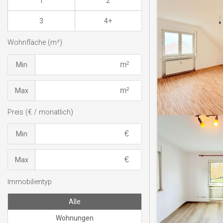
1
2
3
4+
Wohnfläche (m²)
Min
Max
Preis (€ / monatlich)
Min
Max
Immobilientyp
Alle
Wohnungen