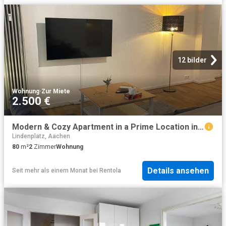
12 bilder
Wohnung
·
Zur Miete
2.500 €
Modern & Cozy Apartment in a Prime Location in Aachen
Lindenplatz, Aachen
80
m²
2
Zimmer
Wohnung
Details ansehen
Seit mehr als einem Monat
bei
Rentola