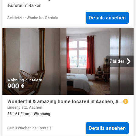
·
Büroraum
·
Balkon
Details ansehen
Seit letzter Woche
bei
Rentola
7 bilder
Wohnung
·
Zur Miete
900 €
Wonderful & amazing home located in Aachen, Aachen Amsterdam Apartments for Rent
Lindenplatz, Aachen
35
m²
1
Zimmer
Wohnung
Details ansehen
Seit 3 Wochen
bei
Rentola