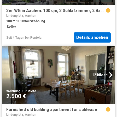
3er WG in Aachen: 100 qm, 3 Schlafzimmer, 2 Bäder, zentral | 3 room flatshare, 2 bathrooms
Lindenplatz, Aachen
100
m²
3
Zimmer
Wohnung
·
Keller
Details ansehen
Seit 4 Tagen
bei
Rentola
12 bilder
Wohnung
·
Zur Miete
2.500 €
Furnished old building apartment for sublease
Lindenplatz, Aachen