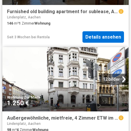
Furnished old building apartment for sublease, Aachen Amsterdam Apartments for Rent
Lindenplatz, Aachen
146
m²
1
Zimmer
Wohnung
Details ansehen
Seit 3 Wochen
bei
Rentola
12 bilder
Wohnung
·
Zur Miete
1.250 €
Außergewöhnliche, mietfreie, 4 Zimmer ETW im historischen denkmalgeschützten Gebäude & toller Lage
Lindenplatz, Aachen
98
m²
4
Zimmer
Wohnung