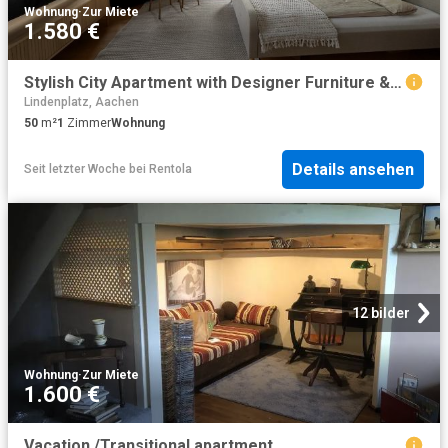
Wohnung
·
Zur Miete
1.580 €
Stylish City Apartment with Designer Furniture & High Ceilings – Near City Center, Aachen Amsterdam Apartments for Rent
Lindenplatz, Aachen
50
m²
1
Zimmer
Wohnung
Details ansehen
Seit letzter Woche
bei
Rentola
12 bilder
Wohnung
·
Zur Miete
1.600 €
Vacation /Transitional apartment