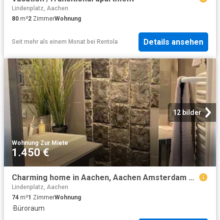
Lindenplatz, Aachen
80
m²
2
Zimmer
Wohnung
Details ansehen
Seit mehr als einem Monat
bei
Rentola
12 bilder
Wohnung
·
Zur Miete
1.450 €
Charming home in Aachen, Aachen Amsterdam Apartments for Rent
Lindenplatz, Aachen
74
m²
1
Zimmer
Wohnung
·
Büroraum