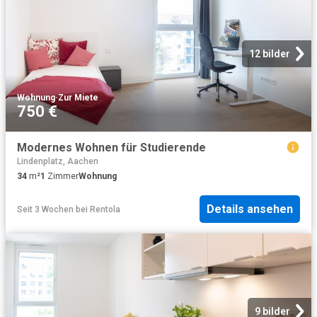
12 bilder
Wohnung
·
Zur Miete
750 €
Modernes Wohnen für Studierende
Lindenplatz, Aachen
34
m²
1
Zimmer
Wohnung
Details ansehen
Seit 3 Wochen
bei
Rentola
9 bilder