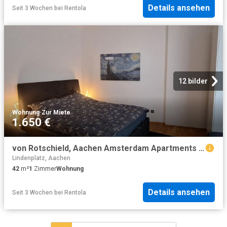
Details ansehen
Seit 3 Wochen
bei
Rentola
12 bilder
Wohnung
·
Zur Miete
1.650 €
von Rotschield, Aachen Amsterdam Apartments for Rent
Lindenplatz, Aachen
42
m²
1
Zimmer
Wohnung
Details ansehen
Seit 3 Wochen
bei
Rentola