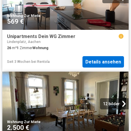
Wohnung
·
Zur Miete
569 €
Unipartments Dein WG Zimmer
Lindenplatz, Aachen
26
m²
1
Zimmer
Wohnung
Details ansehen
Seit 3 Wochen
bei
Rentola
12 bilder
Wohnung
·
Zur Miete
2.500 €