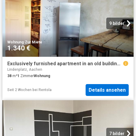
9 bilder
Wohnung
·
Zur Miete
1.340 €
Exclusively furnished apartment in an old building in a central location, Aachen Amsterdam Apartments for Rent
Lindenplatz, Aachen
38
m²
1
Zimmer
Wohnung
Details ansehen
Seit 2 Wochen
bei
Rentola
7 bilder