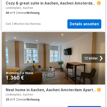
Cozy & great suite in Aachen, Aachen Amsterdam Apartments for Rent
Lindenplatz, Aachen
60
m²
1
Zimmer
Wohnung
Details ansehen
Seit 3 Wochen
bei
Rentola
12 bilder
Wohnung
·
Zur Miete
1.360 €
Neat home in Aachen, Aachen Amsterdam Apartments for Rent
Lindenplatz, Aachen
25
m²
1
Zimmer
Wohnung