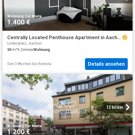
Wohnung
·
Zur Miete
1.400 €
Centrally Located Penthouse Apartment in Aachen Your New Home Awaits!, Aachen Amsterdam Apartments for Rent
Lindenplatz, Aachen
50
m²
1
Zimmer
Wohnung
Details ansehen
Seit 3 Wochen
bei
Rentola
12 bilder
Wohnung
·
Zur Miete
1.200 €