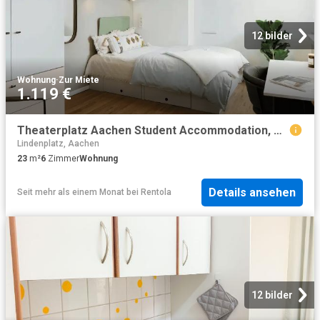
12 bilder
Wohnung
·
Zur Miete
1.119 €
Theaterplatz Aachen Student Accommodation, Germany | Amber
Lindenplatz, Aachen
23
m²
6
Zimmer
Wohnung
Details ansehen
Seit mehr als einem Monat
bei
Rentola
12 bilder