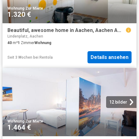
Wohnung
·
Zur Miete
1.320 €
Beautiful, awesome home in Aachen, Aachen Amsterdam Apartments for Rent
Lindenplatz, Aachen
40
m²
1
Zimmer
Wohnung
Details ansehen
Seit 3 Wochen
bei
Rentola
12 bilder
Wohnung
·
Zur Miete
1.464 €