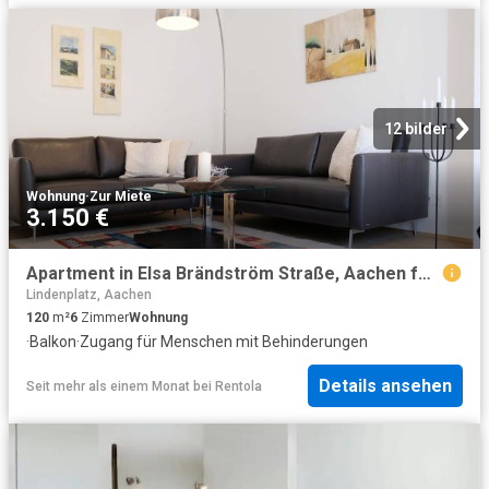
12 bilder
Wohnung
·
Zur Miete
3.150 €
Apartment in Elsa Brändström Straße, Aachen for 120 m² with 2 bedrooms
Lindenplatz, Aachen
120
m²
6
Zimmer
Wohnung
·
Balkon
·
Zugang für Menschen mit Behinderungen
Details ansehen
Seit mehr als einem Monat
bei
Rentola