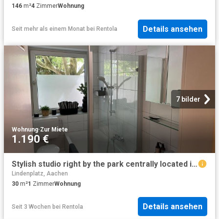
146
m²
4
Zimmer
Wohnung
Details ansehen
Seit mehr als einem Monat
bei
Rentola
7 bilder
Wohnung
·
Zur Miete
1.190 €
Stylish studio right by the park centrally located in Aachen Burtscheid, Aachen Amsterdam Apartments for Rent
Lindenplatz, Aachen
30
m²
1
Zimmer
Wohnung
Details ansehen
Seit 3 Wochen
bei
Rentola