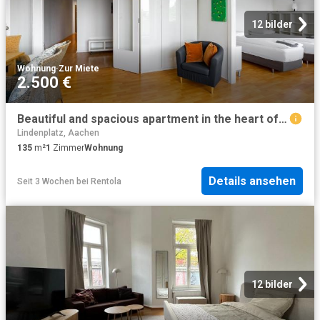
12 bilder
Wohnung
·
Zur Miete
2.500 €
Beautiful and spacious apartment in the heart of Aachen, Aachen Amsterdam Apartments for Rent
Lindenplatz, Aachen
135
m²
1
Zimmer
Wohnung
Details ansehen
Seit 3 Wochen
bei
Rentola
12 bilder