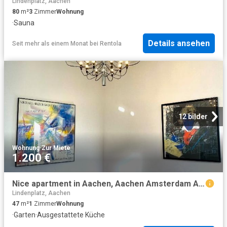
Lindenplatz, Aachen
80
m²
3
Zimmer
Wohnung
·
Sauna
Details ansehen
Seit mehr als einem Monat
bei
Rentola
12 bilder
Wohnung
·
Zur Miete
1.200 €
Nice apartment in Aachen, Aachen Amsterdam Apartments for Rent
Lindenplatz, Aachen
47
m²
1
Zimmer
Wohnung
·
Garten
·
Ausgestattete Küche