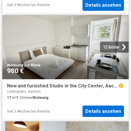
Details ansehen
Seit 3 Wochen
bei
Rentola
12 bilder
Wohnung
·
Zur Miete
980 €
New and furnished Studio in the City Center, Aachen Amsterdam Apartments for Rent
Lindenplatz, Aachen
17
m²
1
Zimmer
Wohnung
Details ansehen
Seit 3 Wochen
bei
Rentola