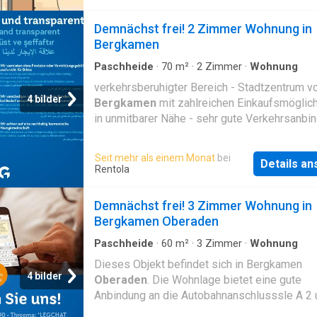
Demnächst frei! 2 Zimmer Wohnung in
Bergkamen
Paschheide
·
70
m²
·
2
Zimmer
·
Wohnung
verkehrsberuhigter Bereich - Stadtzentrum v
4 bilder
Bergkamen
mit zahlreichen Einkaufsmöglic
in unmitbarer Nähe - sehr gute Verkehrsanbi
Grünflächen - Kindergarten in direkter Nähe
Seit mehr als einem Monat
bei
Details a
Rentola
Demnächst frei! 3 Zimmer Wohnung in
Bergkamen Oberaden
Paschheide
·
60
m²
·
3
Zimmer
·
Wohnung
Dieses Objekt befindet sich in Bergkamen
4 bilder
Oberaden
. Die Wohnlage bietet eine gute
Anbindung an die Autobahnanschlusssle A 2 
Die umliegenden Städte sind ebenso schnell