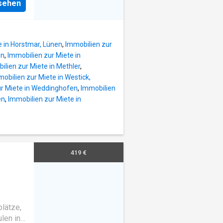
nsehen
e in Horstmar, Lünen
,
Immobilien zur
en
,
Immobilien zur Miete in
ilien zur Miete in Methler
,
obilien zur Miete in Westick,
ur Miete in Weddinghofen
,
Immobilien
en
,
Immobilien zur Miete in
419 €
plätze,
len in