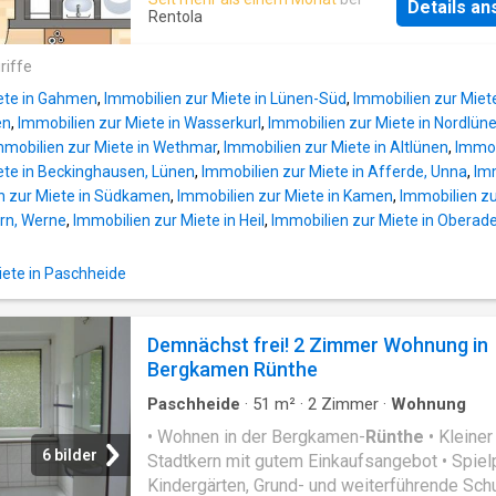
Details a
Rentola
riffe
ete in Gahmen
,
Immobilien zur Miete in Lünen-Süd
,
Immobilien zur Miet
en
,
Immobilien zur Miete in Wasserkurl
,
Immobilien zur Miete in Nordlün
mmobilien zur Miete in Wethmar
,
Immobilien zur Miete in Altlünen
,
Immob
ete in Beckinghausen, Lünen
,
Immobilien zur Miete in Afferde, Unna
,
Imm
n zur Miete in Südkamen
,
Immobilien zur Miete in Kamen
,
Immobilien z
ern, Werne
,
Immobilien zur Miete in Heil
,
Immobilien zur Miete in Oberad
ete in Paschheide
Demnächst frei! 2 Zimmer Wohnung in
Bergkamen Rünthe
Paschheide
·
51
m²
·
2
Zimmer
·
Wohnung
• Wohnen in der Bergkamen-
Rünthe
• Kleiner
6 bilder
Stadtkern mit gutem Einkaufsangebot • Spiel
Kindergärten, Grund- und weiterführende Schu