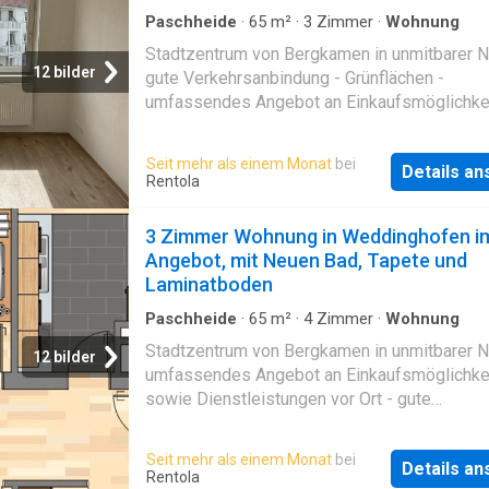
Paschheide
·
65
m²
·
3
Zimmer
·
Wohnung
Stadtzentrum von Bergkamen in unmitbarer N
12 bilder
gute Verkehrsanbindung - Grünflächen -
umfassendes Angebot an Einkaufsmöglichke
sowie Dienstleistungen vor Ort
Seit mehr als einem Monat
bei
Details a
Rentola
3 Zimmer Wohnung in Weddinghofen i
Angebot, mit Neuen Bad, Tapete und
Laminatboden
Paschheide
·
65
m²
·
4
Zimmer
·
Wohnung
Stadtzentrum von Bergkamen in unmitbarer N
12 bilder
umfassendes Angebot an Einkaufsmöglichke
sowie Dienstleistungen vor Ort - gute
Verkehrsanbindung - Grünflächen
Seit mehr als einem Monat
bei
Details a
Rentola