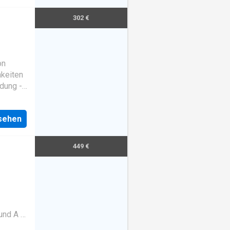
302 €
on
hkeiten
ndung -
nsehen
449 €
und A 1.
 zu