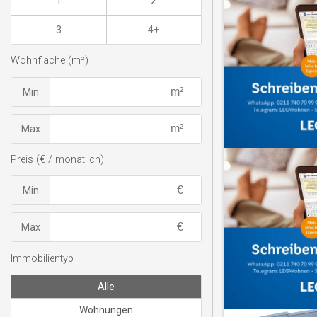
1
2
3
4+
Wohnfläche (m²)
Min
Max
Preis (€ / monatlich)
Min
Max
Immobilientyp
Alle
Wohnungen