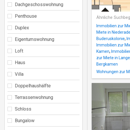
Dachgeschosswohnung
Penthouse
Ähnliche Suchbeg
Immobilien zur Mi
Duplex
Miete in Niederad
Buderuskolonie
,
I
Eigentumswohnung
Immobilien zur Mi
Loft
Kamen
,
Immobilie
zur Miete in Lang
Haus
Bergkamen
Wohnungen zur Mi
Villa
Doppelhaushälfte
Terrassenwohnung
Schloss
Bungalow