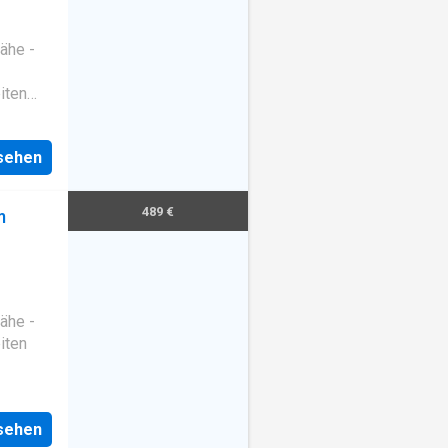
ähe -
iten
nsehen
489 €
m
ähe -
iten
nsehen