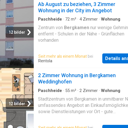
Besuch. • sehr gute Anbindung an die
Ab August zu beziehen, 3 Zimmer
Autobahnanschlusssle A 2 und A 1. Die umli
Wohnung in der City im Angebot
Städte sind ebenso schnell zu erreichen. Hal
des ÖPNV liegen nur wenige Gehminuten entf
Paschheide
·
72
m²
·
4
Zimmer
·
Wohnung
Der Bahnhof, von welchem Sie zügig alle
Zentrum von
Bergkamen
nur wenige Gehmin
umliegenden Orte erreichen, ist in nur 5 Geh
12 bilder
entfernt - Schulen in der Nähe - Grünflächen
zu erreichen. • Dienstleistungen vor Ort: Arzt
vorhanden
und Apotheken
Seit mehr als einem Monat
bei
Details a
Rentola
2 Zimmer Wohnung in Bergkamen
Weddinghofen
Paschheide
·
55
m²
·
2
Zimmer
·
Wohnung
Stadtzentrum von Bergkamen in unmitbarer N
12 bilder
umfassendes Angebot an Einkaufsmöglichke
sowie Dienstleistungen vor Ort - gute
Verkehrsanbindung - Grünflächen
Seit mehr als einem Monat
bei