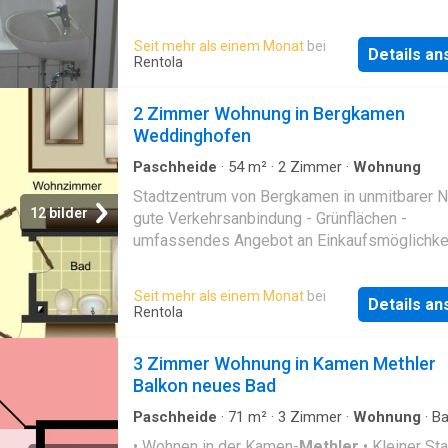
unmitbarer Nähe • Das Naherholungsgebiet 
Yachthafen Marina
Rünthe
am Datn-Hamm-Ka
Seit mehr als einem Monat
bei
Details a
und das Beverseegebiet laden zu sämtlichen
Rentola
Freizeitaktivitäten ein. Radfahren, Angeln und
Spazieren sind nur einige Möglichkeiten. • Di
2 Zimmer Wohnung in Bergkamen
Wohnlage bietet eine sehr gute Anbindung an
Weddinghofen
Autobahnanschlusssle A 1. Die umliegenden 
sind ebenso schnell zu erreichen. Halteslen 
Paschheide
·
54
m²
·
2
Zimmer
·
Wohnung
ÖPNV liegen nur wenige Gehminuten entfernt.
Stadtzentrum von Bergkamen in unmitbarer N
Dienstleistungen vor Ort: Arztpraxen und Ap
12 bilder
gute Verkehrsanbindung - Grünflächen -
umfassendes Angebot an Einkaufsmöglichke
sowie Dienstleistungen vor Ort
Seit mehr als einem Monat
bei
Details a
Rentola
3 Zimmer Wohnung in Kamen Methler
Balkon neues Bad
Paschheide
·
71
m²
·
3
Zimmer
·
Wohnung
·
Ba
Sauna
• Wohnen in der Kamen-
Methler
• Kleiner St