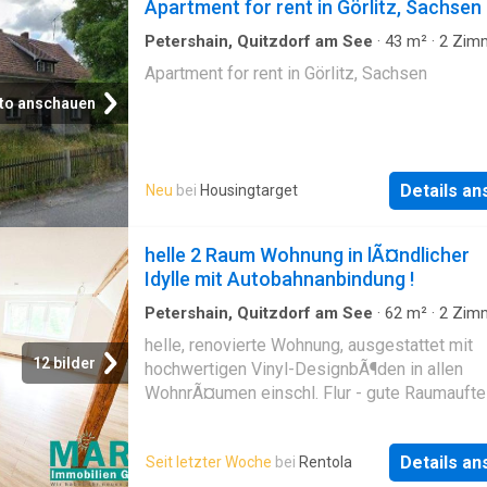
Apartment for rent in Görlitz, Sachsen
Petershain, Quitzdorf am See
·
43
m²
·
2
Zim
Wohnung
Apartment for rent in Görlitz, Sachsen
to anschauen
Details a
Neu
bei
Housingtarget
helle 2 Raum Wohnung in lÃ¤ndlicher
Idylle mit Autobahnanbindung !
Petershain, Quitzdorf am See
·
62
m²
·
2
Zim
Wohnung
helle, renovierte Wohnung, ausgestattet mit
12 bilder
hochwertigen Vinyl-DesignbÃ¶den in allen
WohnrÃ¤umen einschl. Flur - gute Raumaufte
der Wohnung mit separater, gerÃ¤umiger K
(Fliesenboden) - das Bad ist mit Badewanne
Details a
Seit letzter Woche
bei
Rentola
Fenster mit Waschmaschinenanschluss zur