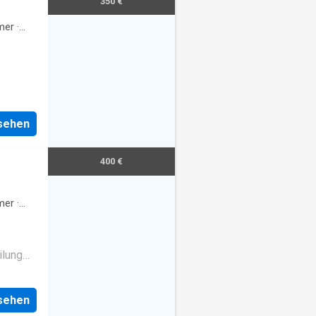
350 €
mer
·
nsehen
400 €
mer
·
ilung
Ã¼che
 +
nsehen