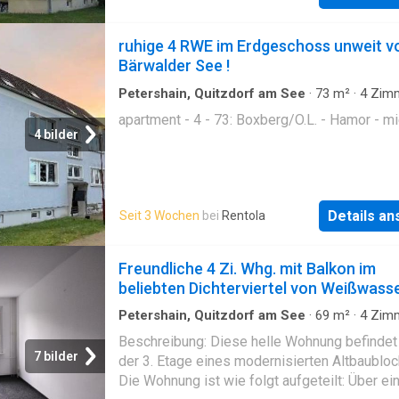
Hobbyräumen. Der Außenbereich umfasst ei
eigenen Garten und einen Carport für Ihr Fahr
ruhige 4 RWE im Erdgeschoss unweit 
während Besucher auf dem Außenslplatz par
Bärwalder See !
können. Willkommen in Ihrem neuen Zuhause
Vermieter freut sich über eine
Petershain, Quitzdorf am See
·
73
m²
·
4
Zim
Wohnung
apartment - 4 - 73: Boxberg/O.L. - Hamor - m
4 bilder
Details a
Seit 3 Wochen
bei
Rentola
Freundliche 4 Zi. Whg. mit Balkon im
beliebten Dichterviertel von Weißwass
Petershain, Quitzdorf am See
·
69
m²
·
4
Zim
Wohnung
·
Keller
·
Balkon
·
Ausgestattete Küch
Beschreibung: Diese helle Wohnung befindet 
7 bilder
der 3. Etage eines modernisierten Altbaubloc
Die Wohnung ist wie folgt aufgeteilt: Über ei