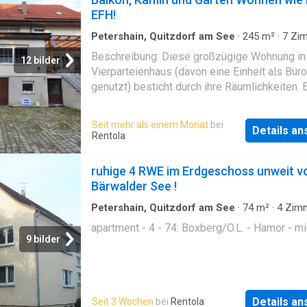
EFH!
Petershain, Quitzdorf am See
·
245
m²
·
7
Zim
Wohnung
·
Garten
·
Büroraum
·
Parkplatz
·
Balk
Beschreibung: Diese großzügige Wohnung in
Ausgestattete Küche
·
Sauna
·
Kamin
12 bilder
Vierparteienhaus (davon eine Einheit als Büro
genutzt) besticht durch ihre Räumlichkeiten. 
Geschosstreppe führt Sie ins 1. Obergescho
Sie ein Zimmer mit kleinem Tageslichtbad (D
Seit mehr als einem Monat
bei
Details a
ohne WC) erwarten. Ein Gäste-WC und eine
Rentola
geräumige Wohnküche mit Einbauküche sind
ebenfalls auf dieser Etage zu finden. Das hel
ruhige 4 RWE im Erdgeschoss unweit 
Wohnzimmer, ein Kaminzimmer mit Zugang 
Bärwalder See !
großen Balkon sowie das Schlafzimmer mit
begehbarem Kleiderschrank bieten komforta
Petershain, Quitzdorf am See
·
74
m²
·
4
Zim
Wohnung
Wohnen. Eine weitere Geschosstreppe führt
apartment - 4 - 74: Boxberg/O.L. - Hamor - m
ausgebauten Dachgeschoss mit Diele, Kamin
9 bilder
zwei gleich großen Kinderzimmern, einem kl
Zimmer, Tageslichtbad (Dusche), Abslkamme
Sauna. Über eine Holzgeschosstreppe gelan
in den Spitzboden mit zwei zusätzlichen
Details a
Seit 3 Wochen
bei
Rentola