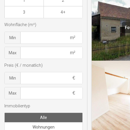
1
2
3
4+
Wohnfläche (m²)
Fo
Min
Max
Preis (€ / monatlich)
Min
Max
Immobilientyp
Alle
Wohnungen