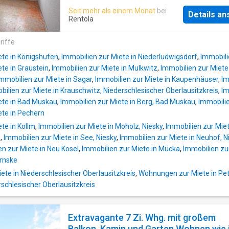
welchem Sie die nachfolgenden Räume errei
Seit mehr als einem Monat
bei
Details a
Eine Wohnstube mit dem Zugang zum Kinder
Rentola
ein Schlafzimmer, die Wohnküche und ein
Tageslichtbad mit Badewanne und Dusche. D
riffe
Wohnung erhält noch neue Bodenbeläge und
ete in Königshufen
,
Immobilien zur Miete in Niederludwigsdorf
,
Immobili
danach bezugsfertig. Zur Wohnung gehört ein 
te in Graustein
,
Immobilien zur Miete in Mulkwitz
,
Immobilien zur Miete
Auf Wunsch können Sie auch eine im Hofbere
mmobilien zur Miete in Sagar
,
Immobilien zur Miete in Kaupenhäuser
,
Im
befindliche Garage anmieten (zzgl. mtl. 25,00
ilien zur Miete in Krauschwitz, Niederschlesischer Oberlausitzkreis
,
Im
Hinter dem Haus gibt es Grünflächen, die auc
ete in Bad Muskau
,
Immobilien zur Miete in Berg, Bad Muskau
,
Immobilie
den Mietern zum z. B. Wäschetrocknen, Grille
ete in Pechern
Entspannen. genutzt werden können. Ein Hin
te in Kollm
,
Immobilien zur Miete in Moholz, Niesky
,
Immobilien zur Miet
zum Thema Haustiere. Katze: Okay! Hund: In
n
,
Immobilien zur Miete in See, Niesky
,
Immobilien zur Miete in Neuhof, N
Katzengröße auch okay! Eigenschaften der Ti
n zur Miete in Neu Kosel
,
Immobilien zur Miete in Mücka
,
Immobilien zu
Von Haus aus ruhig, lieb und sauber!
ernske
te in Niederschlesischer Oberlausitzkreis
,
Wohnungen zur Miete in Pet
rschlesischer Oberlausitzkreis
Extravagante 7 Zi. Whg. mit großem
Balkon, Kamin und Garten Wohnen wie 