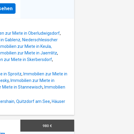
chen:
nsehen
zimmer,
ie
 wäre
en zur Miete in Oberludwigsdorf
,
Keller.
 in Gablenz, Niederschlesischer
ich
mobilien zur Miete in Keula,
 EUR).
mobilien zur Miete in Jaemlitz
,
h von
n zur Miete in Skerbersdorf
,
n,
weis
e in Sproitz
,
Immobilien zur Miete in
iesky
,
Immobilien zur Miete in
ere:
r Miete in Stannewisch
,
Immobilien
ershain, Quitzdorf am See
,
Häuser
980 €
im