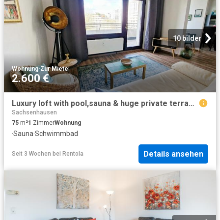
10 bilder
Wohnung
·
Zur Miete
2.600 €
Luxury loft with pool,sauna & huge private terrace, Frankfurt Amsterdam Apartments for Rent
Sachsenhausen
75
m²
1
Zimmer
Wohnung
·
Sauna
·
Schwimmbad
Details ansehen
Seit 3 Wochen
bei
Rentola