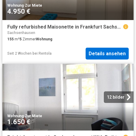
Wohnung
·
Zur Miete
4.950 €
Fully refurbished Maisonette in Frankfurt Sachsenhausen
Sachsenhausen
155
m²
5
Zimmer
Wohnung
Details ansehen
Seit 2 Wochen
bei
Rentola
12 bilder
Wohnung
·
Zur Miete
1.650 €