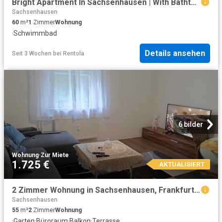
Bright Apartment In Sachsenhausen | With Bathtub And Small Garden Shared W/ Neighbors, Frankfurt Amsterdam Apartments for Rent
Sachsenhausen
60
m²
1
Zimmer
Wohnung
·
Schwimmbad
Details ansehen
Seit 3 Wochen
bei
Rentola
6 bilder
Wohnung
·
Zur Miete
1.725 €
AKTUALISIERT
2 Zimmer Wohnung in Sachsenhausen, Frankfurt Süd, möbliert, auf Zeit Nr. 9298 | tempoFLAT.de
Sachsenhausen
55
m²
2
Zimmer
Wohnung
·
Garten
·
Büroraum
·
Balkon
·
Terrasse