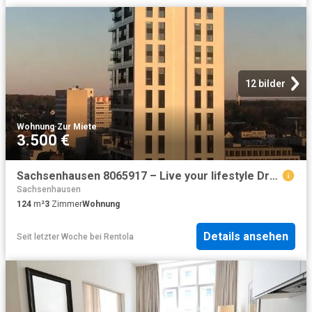
12 bilder
Wohnung
·
Zur Miete
3.500 €
Sachsenhausen 8065917 – Live your lifestyle Dream… in the Henninger Tower
Sachsenhausen
124
m²
3
Zimmer
Wohnung
Details ansehen
Seit letzter Woche
bei
Rentola