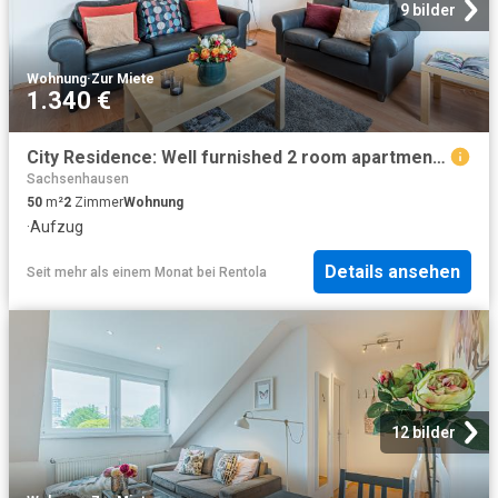
9 bilder
Wohnung
·
Zur Miete
1.340 €
City Residence: Well furnished 2 room apartment in a popular location in Sachsenhausen – euhabitat
Sachsenhausen
50
m²
2
Zimmer
Wohnung
·
Aufzug
Details ansehen
Seit mehr als einem Monat
bei
Rentola
12 bilder