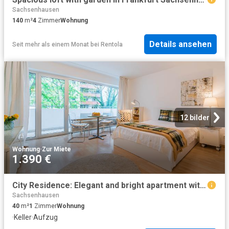
Sachsenhausen
140
m²
4
Zimmer
Wohnung
Details ansehen
Seit mehr als einem Monat
bei
Rentola
12 bilder
Wohnung
·
Zur Miete
1.390 €
City Residence: Elegant and bright apartment with balcony – euhabitat
Sachsenhausen
40
m²
1
Zimmer
Wohnung
·
Keller
·
Aufzug