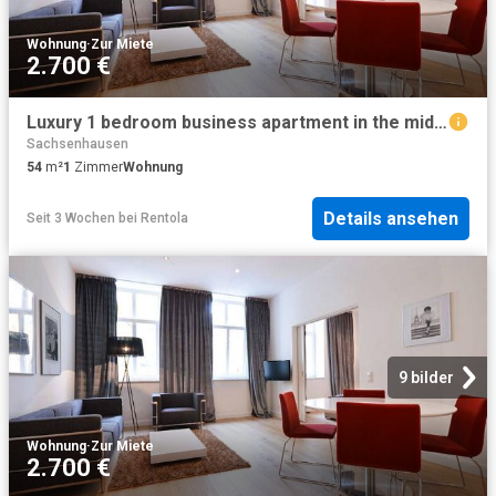
Wohnung
·
Zur Miete
2.700 €
Luxury 1 bedroom business apartment in the middle of Frankfurt city near Goethe house perfect for interim rent, Frankfurt Amsterdam Apartments for Rent
Sachsenhausen
54
m²
1
Zimmer
Wohnung
Details ansehen
Seit 3 Wochen
bei
Rentola
9 bilder
Wohnung
·
Zur Miete
2.700 €