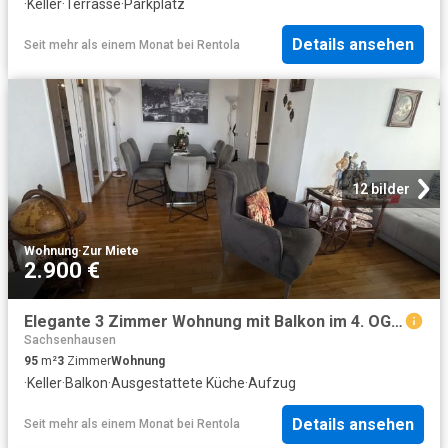
·
Keller
·
Terrasse
·
Parkplatz
Details ansehen
Seit mehr als einem Monat
bei
Rentola
12 bilder
Wohnung
·
Zur Miete
2.900 €
Elegante 3 Zimmer Wohnung mit Balkon im 4. OG in Sachsenhausen Nord
Sachsenhausen
95
m²
3
Zimmer
Wohnung
·
Keller
·
Balkon
·
Ausgestattete Küche
·
Aufzug
Details ansehen
Seit mehr als einem Monat
bei
Rentola