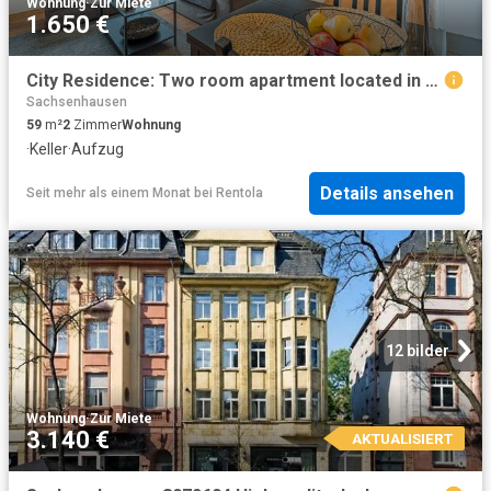
Wohnung
·
Zur Miete
1.650 €
City Residence: Two room apartment located in a quiet residential area of Sachsenhausen – euhabitat
Sachsenhausen
59
m²
2
Zimmer
Wohnung
·
Keller
·
Aufzug
Details ansehen
Seit mehr als einem Monat
bei
Rentola
12 bilder
Wohnung
·
Zur Miete
3.140 €
AKTUALISIERT