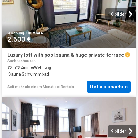
10 bilder
Wohnung
·
Zur Miete
2.600 €
Luxury loft with pool,sauna & huge private terrace
Sachsenhausen
75
m²
3
Zimmer
Wohnung
·
Sauna
·
Schwimmbad
Details ansehen
Seit mehr als einem Monat
bei
Rentola
9 bilder