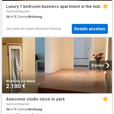
Luxury 1 bedroom business apartment in the middle of Frankfurt city near Goethe house perfect for interim rent
Sachsenhausen
54
m²
2
Zimmer
Wohnung
Details ansehen
Seit mehr als einem Monat
bei
Rentola
8 bilder
Wohnung
·
Zur Miete
2.100 €
Awesome studio close to park
Sachsenhausen
96
m²
3
Zimmer
Wohnung