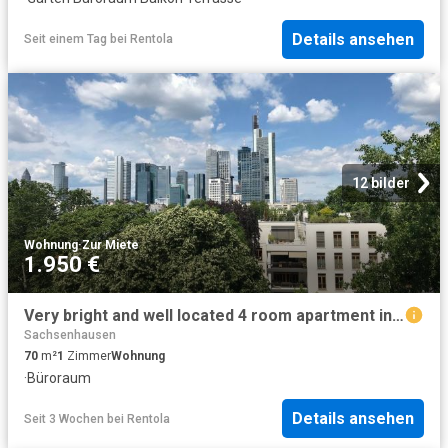
Details ansehen
Seit einem Tag
bei
Rentola
12 bilder
Wohnung
·
Zur Miete
1.950 €
Very bright and well located 4 room apartment in Frankfurt am Main, Sachsenhausen Nord, Frankfurt Amsterdam Apartments for Rent
Sachsenhausen
70
m²
1
Zimmer
Wohnung
·
Büroraum
Details ansehen
Seit 3 Wochen
bei
Rentola