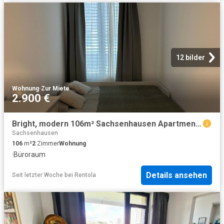
12 bilder
Wohnung
·
Zur Miete
2.900 €
Bright, modern 106m² Sachsenhausen Apartment | 2BR/2BA | Treetop Balcony |, Frankfurt Amsterdam Apartments for Rent
Sachsenhausen
106
m²
2
Zimmer
Wohnung
·
Büroraum
Details ansehen
Seit letzter Woche
bei
Rentola