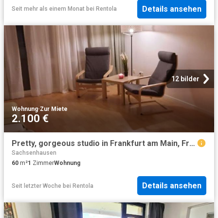
Details ansehen
Seit mehr als einem Monat
bei
Rentola
12 bilder
Wohnung
·
Zur Miete
2.100 €
Pretty, gorgeous studio in Frankfurt am Main, Frankfurt Amsterdam Apartments for Rent
Sachsenhausen
60
m²
1
Zimmer
Wohnung
Details ansehen
Seit letzter Woche
bei
Rentola