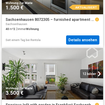
Wohnung
·
Zur Miete
1.500 €
AKTUALISIERT
Sachsenhausen 8072305 – furnished apartment 40 qm with 2 bedrooms
Sachsenhausen
40
m²
2
Zimmer
Wohnung
Details ansehen
Seit einem Tag
bei
Rentola
12 bilder
Wohnung
·
Zur Miete
3.500 €
Spacious loft with garden in Frankfurt Sachsenhausen