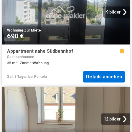
9 bilder
Wohnung
·
Zur Miete
690 €
Appartment nahe Südbahnhof
Sachsenhausen
35
m²
1
Zimmer
Wohnung
Details ansehen
Seit 3 Tagen
bei
Rentola
12 bilder