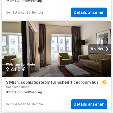
74
m²
1
Zimmer
Wohnung
Details ansehen
Seit 3 Wochen
bei
Rentola
8 bilder
Wohnung
·
Zur Miete
2.410 €
Stylish, sophisticatedly furnished 1 bedroom business apartment in Frankfurt near Kaiserlei bridge, Frankfurt Amsterdam Apartments for Rent
Sachsenhausen
37
m²
1
Zimmer
Wohnung
Details ansehen
Seit 3 Wochen
bei
Rentola