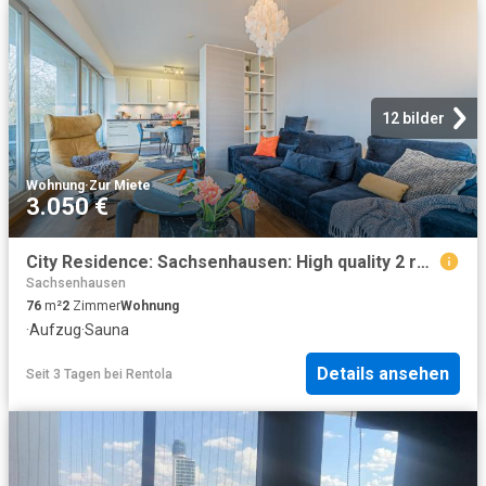
12 bilder
Wohnung
·
Zur Miete
3.050 €
City Residence: Sachsenhausen: High quality 2 room apartment with Main River view – euhabitat
Sachsenhausen
76
m²
2
Zimmer
Wohnung
·
Aufzug
·
Sauna
Details ansehen
Seit 3 Tagen
bei
Rentola