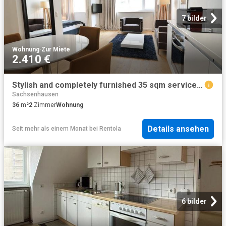
7 bilder
Wohnung
·
Zur Miete
2.410 €
Stylish and completely furnished 35 sqm serviced apartment in Frankfurt near White Tower
Sachsenhausen
36
m²
2
Zimmer
Wohnung
Details ansehen
Seit mehr als einem Monat
bei
Rentola
6 bilder