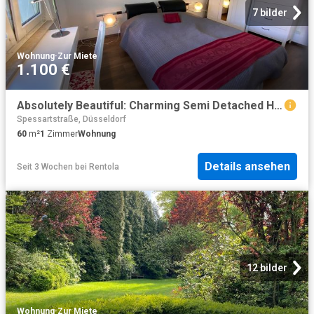
7 bilder
Wohnung
·
Zur Miete
1.100 €
Absolutely Beautiful: Charming Semi Detached House in a Idyllic Setting, Essen Amsterdam Apartments for Rent
Spessartstraße, Düsseldorf
60
m²
1
Zimmer
Wohnung
Details ansehen
Seit 3 Wochen
bei
Rentola
12 bilder
Wohnung
·
Zur Miete