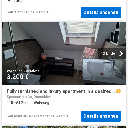
·
Heizung
Details ansehen
Seit 3 Wochen
bei
Rentola
12 bilder
Wohnung
·
Zur Miete
3.200 €
Fully furnished and luxury apartment in a desired location
Spessartstraße, Düsseldorf
115
m²
4
Zimmer
Wohnung
Details ansehen
Seit mehr als einem Monat
bei
Rentola