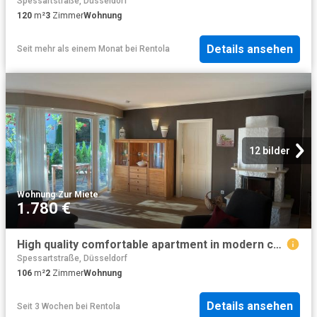
Spessartstraße, Düsseldorf
120
m²
3
Zimmer
Wohnung
Details ansehen
Seit mehr als einem Monat
bei
Rentola
12 bilder
Wohnung
·
Zur Miete
1.780 €
High quality comfortable apartment in modern country house style in TOP location, Essen Amsterdam Apartments for Rent
Spessartstraße, Düsseldorf
106
m²
2
Zimmer
Wohnung
Details ansehen
Seit 3 Wochen
bei
Rentola