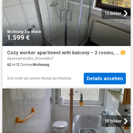
12 bilder
Wohnung
·
Zur Miete
1.599 €
Cozy worker apartment with balcony – 2 rooms, 4 beds, kitchen & Wi Fi
Spessartstraße, Düsseldorf
62
m²
2
Zimmer
Wohnung
Details ansehen
Seit mehr als einem Monat
bei
Rentola
10 bilder