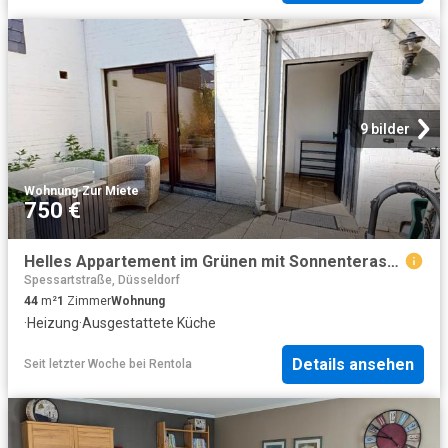
9 bilder
Wohnung
·
Zur Miete
750 €
Helles Appartement im Grünen mit Sonnenterasse, Ratingen Amsterdam Apartments for Rent
Spessartstraße, Düsseldorf
44
m²
1
Zimmer
Wohnung
·
Heizung
·
Ausgestattete Küche
Details ansehen
Seit letzter Woche
bei
Rentola