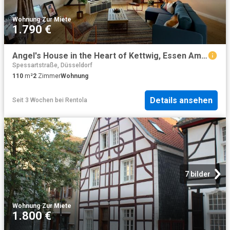
Wohnung
·
Zur Miete
1.790 €
Angel's House in the Heart of Kettwig, Essen Amsterdam Apartments for Rent
Spessartstraße, Düsseldorf
110
m²
2
Zimmer
Wohnung
Details ansehen
Seit 3 Wochen
bei
Rentola
7 bilder
Wohnung
·
Zur Miete
1.800 €