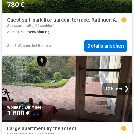
780 €
Guest suit, park like garden, terrace, Ratingen Amsterdam Apartments for Rent
Spessartstraße, Düsseldorf
30
m²
1
Zimmer
Wohnung
Details ansehen
Seit 3 Wochen
bei
Rentola
12 bilder
Wohnung
·
Zur Miete
1.800 €
Large apartment by the forest