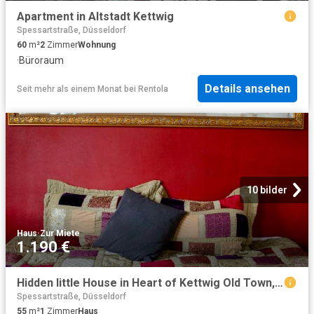
Apartment in Altstadt Kettwig
Spessartstraße, Düsseldorf
60
m²
2
Zimmer
Wohnung
·
Büroraum
Details ansehen
Seit mehr als einem Monat
bei
Rentola
10 bilder
Haus
·
Zur Miete
1.190 €
Hidden little House in Heart of Kettwig Old Town, Essen Amsterdam Apartments for Rent
Spessartstraße, Düsseldorf
55
m²
1
Zimmer
Haus