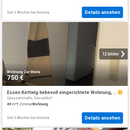
Details ansehen
Seit 3 Wochen
bei
Rentola
12 bilder
Wohnung
·
Zur Miete
750 €
Essen Kettwig liebevoll eingerichtete Wohnung, Essen Amsterdam Apartments for Rent
Spessartstraße, Düsseldorf
49
m²
1
Zimmer
Wohnung
Details ansehen
Seit 3 Wochen
bei
Rentola