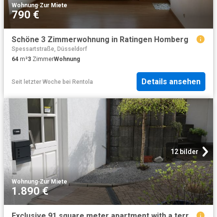
Wohnung
·
Zur Miete
790 €
Schöne 3 Zimmerwohnung in Ratingen Homberg
Spessartstraße, Düsseldorf
64
m²
3
Zimmer
Wohnung
Details ansehen
Seit letzter Woche
bei
Rentola
12 bilder
Wohnung
·
Zur Miete
1.890 €
Exclusive 91 square meter apartment with a terrace, sauna, and parking space – quietly located between Düsseldorf, Essen, and Wuppertal