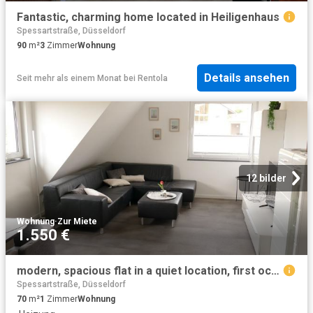
Fantastic, charming home located in Heiligenhaus
Spessartstraße, Düsseldorf
90
m²
3
Zimmer
Wohnung
Details ansehen
Seit mehr als einem Monat
bei
Rentola
12 bilder
Wohnung
·
Zur Miete
1.550 €
modern, spacious flat in a quiet location, first occupancy from 04.2025, Essen Amsterdam Apartments for Rent
Spessartstraße, Düsseldorf
70
m²
1
Zimmer
Wohnung