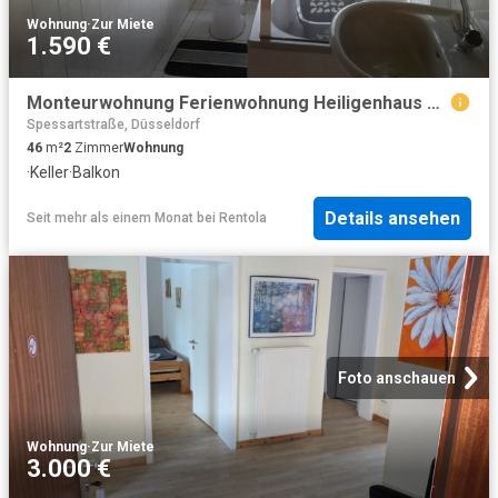
Wohnung
·
Zur Miete
1.590 €
Monteurwohnung Ferienwohnung Heiligenhaus Düsseldorf Essen
Spessartstraße, Düsseldorf
46
m²
2
Zimmer
Wohnung
·
Keller
·
Balkon
Details ansehen
Seit mehr als einem Monat
bei
Rentola
Foto anschauen
Wohnung
·
Zur Miete
3.000 €