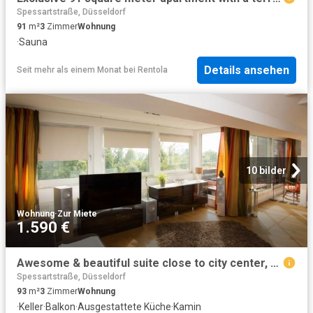
Spessartstraße, Düsseldorf
91
m²
3
Zimmer
Wohnung
·
Sauna
Details ansehen
Seit mehr als einem Monat
bei
Rentola
10 bilder
Wohnung
·
Zur Miete
1.590 €
Awesome & beautiful suite close to city center, Essen
Spessartstraße, Düsseldorf
93
m²
3
Zimmer
Wohnung
·
Keller
·
Balkon
·
Ausgestattete Küche
·
Kamin