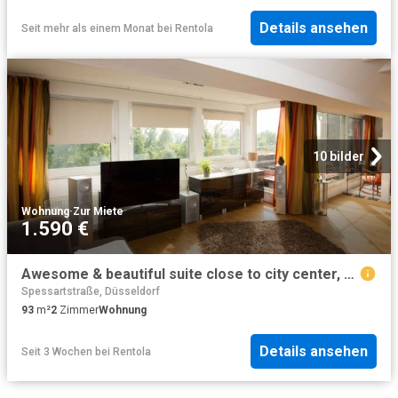
Details ansehen
Seit mehr als einem Monat
bei
Rentola
10 bilder
Wohnung
·
Zur Miete
1.590 €
Awesome & beautiful suite close to city center, Essen, Essen Amsterdam Apartments for Rent
Spessartstraße, Düsseldorf
93
m²
2
Zimmer
Wohnung
Details ansehen
Seit 3 Wochen
bei
Rentola