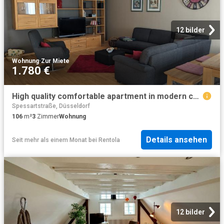
12 bilder
Wohnung
·
Zur Miete
1.780 €
High quality comfortable apartment in modern country house style in TOP location
Spessartstraße, Düsseldorf
106
m²
3
Zimmer
Wohnung
Details ansehen
Seit mehr als einem Monat
bei
Rentola
12 bilder