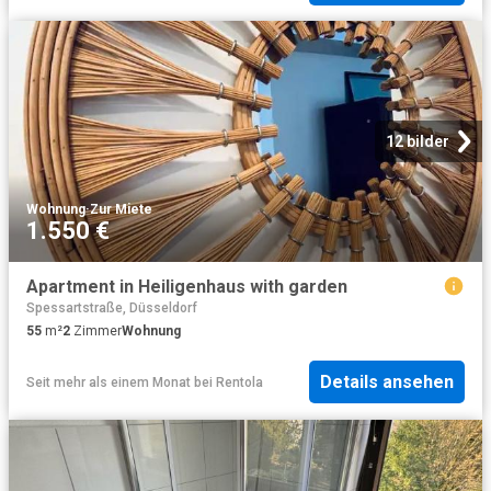
12 bilder
Wohnung
·
Zur Miete
1.550 €
Apartment in Heiligenhaus with garden
Spessartstraße, Düsseldorf
55
m²
2
Zimmer
Wohnung
Details ansehen
Seit mehr als einem Monat
bei
Rentola