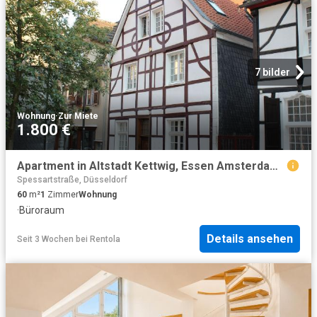
7 bilder
Wohnung
·
Zur Miete
1.800 €
Apartment in Altstadt Kettwig, Essen Amsterdam Apartments for Rent
Spessartstraße, Düsseldorf
60
m²
1
Zimmer
Wohnung
·
Büroraum
Details ansehen
Seit 3 Wochen
bei
Rentola