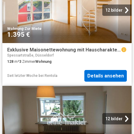
12 bilder
Wohnung
·
Zur Miete
1.395 €
Exklusive Maisonettewohnung mit Hauscharakter in begehrter Lage von Essen Kettwig
Spessartstraße, Düsseldorf
128
m²
3
Zimmer
Wohnung
Details ansehen
Seit letzter Woche
bei
Rentola
12 bilder