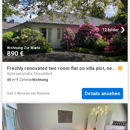
12 bilder
Wohnung
·
Zur Miete
890 €
Freshly renovated two room flat on villa plot, new furniture, 20 minutes from Düsseldorf and Essen, Ratingen Amsterdam Apartments for Rent
Spessartstraße, Düsseldorf
40
m²
1
Zimmer
Wohnung
Details ansehen
Seit 3 Wochen
bei
Rentola