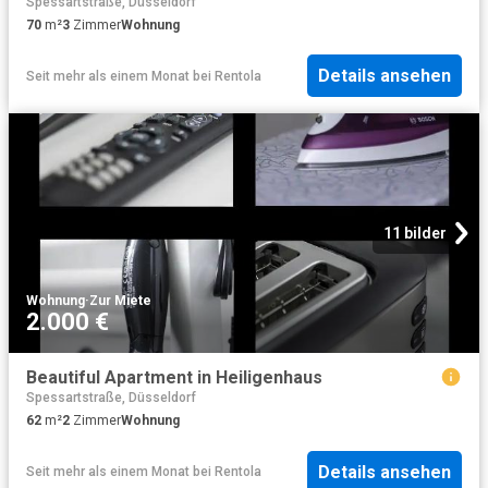
Spessartstraße, Düsseldorf
70
m²
3
Zimmer
Wohnung
Details ansehen
Seit mehr als einem Monat
bei
Rentola
11 bilder
Wohnung
·
Zur Miete
2.000 €
Beautiful Apartment in Heiligenhaus
Spessartstraße, Düsseldorf
62
m²
2
Zimmer
Wohnung
Details ansehen
Seit mehr als einem Monat
bei
Rentola