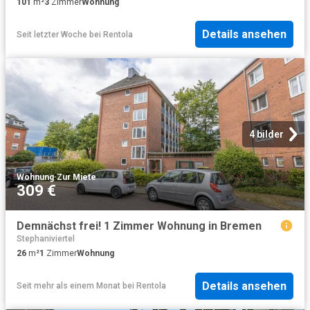
101
m²
3
Zimmer
Wohnung
Details ansehen
Seit letzter Woche
bei
Rentola
4 bilder
Wohnung
·
Zur Miete
309 €
Demnächst frei! 1 Zimmer Wohnung in Bremen
Stephaniviertel
26
m²
1
Zimmer
Wohnung
Details ansehen
Seit mehr als einem Monat
bei
Rentola