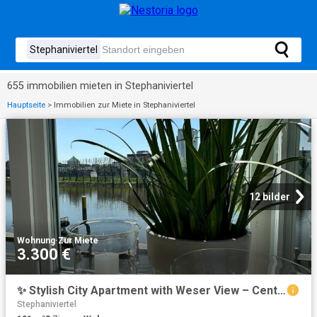
655 immobilien mieten in Stephaniviertel
Hauptseite
>
Immobilien zur Miete in Stephaniviertel
12 bilder
Wohnung
·
Zur Miete
3.300 €
✨ Stylish City Apartment with Weser View – Central Location in Bremen
Stephaniviertel