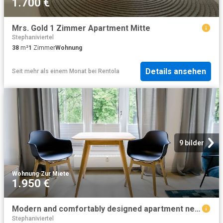
1.700 €
Mrs. Gold 1 Zimmer Apartment Mitte
Stephaniviertel
38
m²
1
Zimmer
Wohnung
Details ansehen
Seit mehr als einem Monat
bei
Rentola
9 bilder
Wohnung
·
Zur Miete
1.950 €
Modern and comfortably designed apartment near the city centre, Bremen Amsterdam Apartments for Rent
Stephaniviertel