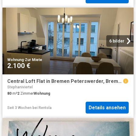
6 bilder
Wohnung
·
Zur Miete
2.100 €
Central Loft Flat in Bremen Peterswerder, Bremen Amsterdam Apartments for Rent
Stephaniviertel
80
m²
2
Zimmer
Wohnung
Details ansehen
Seit 3 Wochen
bei
Rentola