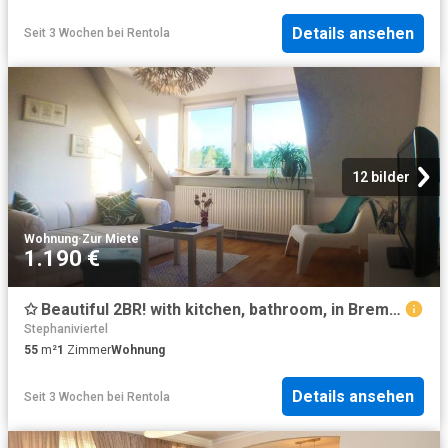
Details ansehen
Seit 3 Wochen
bei
Rentola
12 bilder
Wohnung
·
Zur Miete
1.190 €
✩ Beautiful 2BR! with kitchen, bathroom, in Bremen Neustadt, Bremen Amsterdam Apartments for Rent
Stephaniviertel
55
m²
1
Zimmer
Wohnung
Details ansehen
Seit 3 Wochen
bei
Rentola