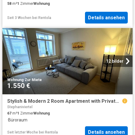
58
m²
1
Zimmer
Wohnung
Details ansehen
Seit 3 Wochen
bei
Rentola
12 bilder
Wohnung
·
Zur Miete
1.550 €
Stylish & Modern 2 Room Apartment with Private Sunroom Office in Das Viertel, Bremen, Bremen Amsterdam Apartments for Rent
Stephaniviertel
67
m²
1
Zimmer
Wohnung
·
Büroraum
Details ansehen
Seit letzter Woche
bei
Rentola