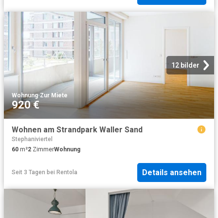
12 bilder
Wohnung
·
Zur Miete
920 €
Wohnen am Strandpark Waller Sand
Stephaniviertel
60
m²
2
Zimmer
Wohnung
Details ansehen
Seit 3 Tagen
bei
Rentola