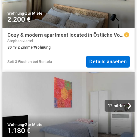
Wohnung
·
Zur Miete
2.200 €
Cozy & modern apartment located in Östliche Vorstadt, Bremen Amsterdam Apartments for Rent
Stephaniviertel
80
m²
2
Zimmer
Wohnung
Details ansehen
Seit 3 Wochen
bei
Rentola
12 bilder
Wohnung
·
Zur Miete
1.180 €