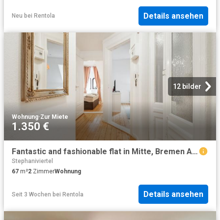
Details ansehen
Neu
bei
Rentola
12 bilder
Wohnung
·
Zur Miete
1.350 €
Fantastic and fashionable flat in Mitte, Bremen Amsterdam Apartments for Rent
Stephaniviertel
67
m²
2
Zimmer
Wohnung
Details ansehen
Seit 3 Wochen
bei
Rentola