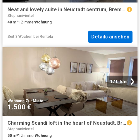
Neat and lovely suite in Neustadt centrum, Bremen Amsterdam Apartments for Rent
Stephaniviertel
48
m²
1
Zimmer
Wohnung
Details ansehen
Seit 3 Wochen
bei
Rentola
12 bilder
Wohnung
·
Zur Miete
1.500 €
Charming Scandi loft in the heart of Neustadt, Bremen Amsterdam Apartments for Rent
Stephaniviertel
50
m²
1
Zimmer
Wohnung