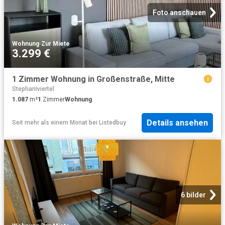
Foto anschauen
Wohnung
·
Zur Miete
3.299 €
1 Zimmer Wohnung in Großenstraße, Mitte
Stephaniviertel
1.087
m²
1
Zimmer
Wohnung
Details ansehen
Seit mehr als einem Monat
bei
Listedbuy
6 bilder