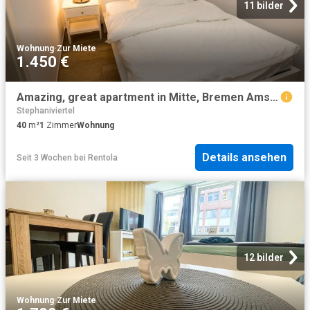
11 bilder
Wohnung
·
Zur Miete
1.450 €
Amazing, great apartment in Mitte, Bremen Amsterdam Apartments for Rent
Stephaniviertel
40
m²
1
Zimmer
Wohnung
Details ansehen
Seit 3 Wochen
bei
Rentola
12 bilder
Wohnung
·
Zur Miete