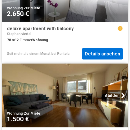
Wohnung
·
Zur Miete
2.650 €
deluxe apartment with balcony
Stephaniviertel
78
m²
2
Zimmer
Wohnung
Details ansehen
Seit mehr als einem Monat
bei
Rentola
8 bilder
Wohnung
·
Zur Miete
1.500 €