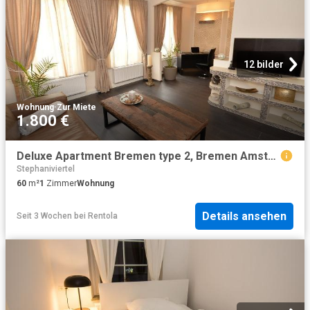
12 bilder
Wohnung
·
Zur Miete
1.800 €
Deluxe Apartment Bremen type 2, Bremen Amsterdam Apartments for Rent
Stephaniviertel
60
m²
1
Zimmer
Wohnung
Details ansehen
Seit 3 Wochen
bei
Rentola