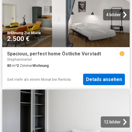
4 bilder
Wohnung
·
Zur Miete
2.500 €
Spacious, perfect home Östliche Vorstadt
Stephaniviertel
80
m²
2
Zimmer
Wohnung
Details ansehen
Seit mehr als einem Monat
bei
Rentola
12 bilder