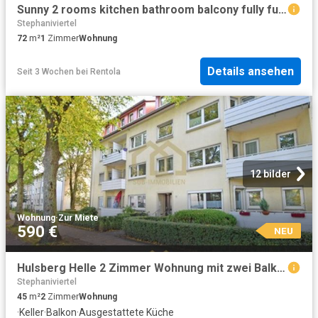
Sunny 2 rooms kitchen bathroom balcony fully furnished and equipped, Bremen Amsterdam Apartments for Rent
Stephaniviertel
72
m²
1
Zimmer
Wohnung
Details ansehen
Seit 3 Wochen
bei
Rentola
12 bilder
Wohnung
·
Zur Miete
590 €
NEU
Hulsberg Helle 2 Zimmer Wohnung mit zwei Balkonen
Stephaniviertel
45
m²
2
Zimmer
Wohnung
·
Keller
·
Balkon
·
Ausgestattete Küche