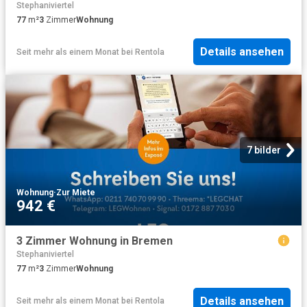
Stephaniviertel
77
m²
3
Zimmer
Wohnung
Details ansehen
Seit mehr als einem Monat
bei
Rentola
7 bilder
Wohnung
·
Zur Miete
942 €
3 Zimmer Wohnung in Bremen
Stephaniviertel
77
m²
3
Zimmer
Wohnung
Details ansehen
Seit mehr als einem Monat
bei
Rentola