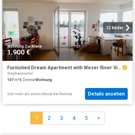
12 bilder
Wohnung
·
Zur Miete
1.900 €
Furnished Dream Apartment with Weser River View – A Space for Culture, Art, and Inspiration ALL INCLUSIVE
Stephaniviertel
107
m²
3
Zimmer
Wohnung
Details ansehen
Seit mehr als einem Monat
bei
Rentola
1
2
3
4
5
>