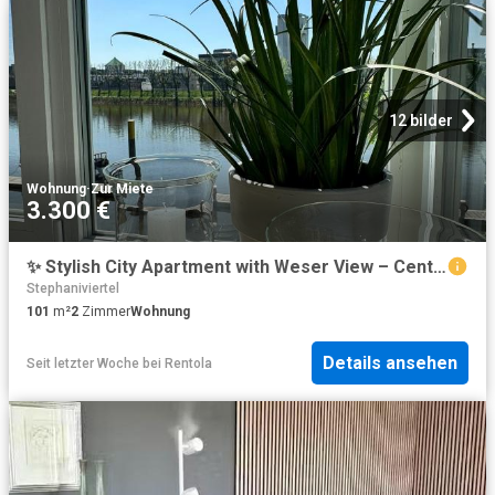
12 bilder
Wohnung
·
Zur Miete
3.300 €
✨ Stylish City Apartment with Weser View – Central Location in Bremen, Bremen Amsterdam Apartments for Rent
Stephaniviertel
101
m²
2
Zimmer
Wohnung
Details ansehen
Seit letzter Woche
bei
Rentola