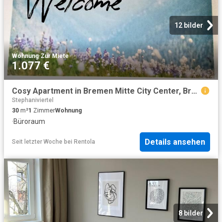
12 bilder
Wohnung
·
Zur Miete
1.077 €
Cosy Apartment in Bremen Mitte City Center, Bremen Amsterdam Apartments for Rent
Stephaniviertel
30
m²
1
Zimmer
Wohnung
·
Büroraum
Details ansehen
Seit letzter Woche
bei
Rentola
8 bilder