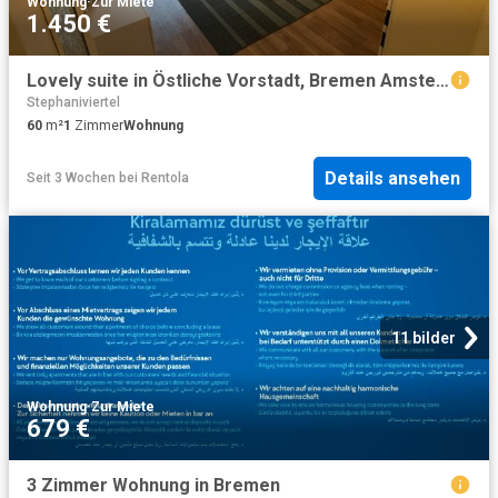
Wohnung
·
Zur Miete
1.450 €
Lovely suite in Östliche Vorstadt, Bremen Amsterdam Apartments for Rent
Stephaniviertel
60
m²
1
Zimmer
Wohnung
Details ansehen
Seit 3 Wochen
bei
Rentola
11 bilder
Wohnung
·
Zur Miete
679 €
3 Zimmer Wohnung in Bremen