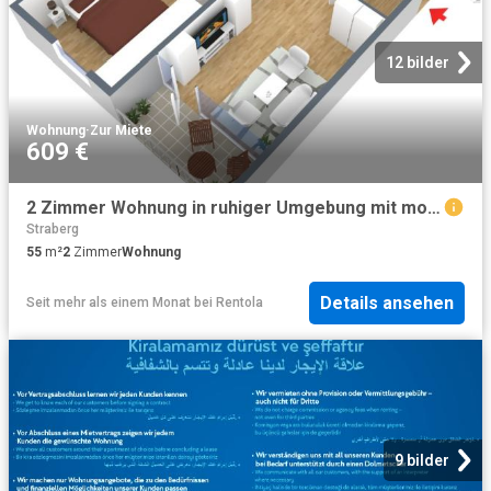
12 bilder
Wohnung
·
Zur Miete
609 €
2 Zimmer Wohnung in ruhiger Umgebung mit modernem Wannenbad
Straberg
55
m²
2
Zimmer
Wohnung
Details ansehen
Seit mehr als einem Monat
bei
Rentola
9 bilder