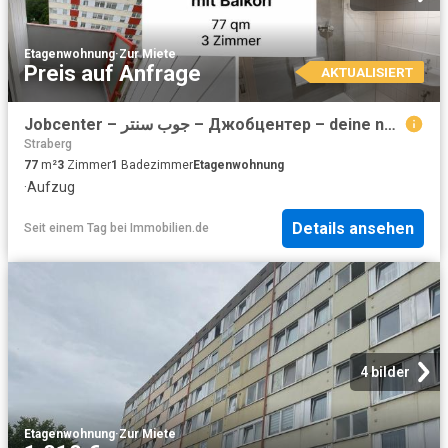
Etagenwohnung
·
Zur Miete
Preis auf Anfrage
AKTUALISIERT
Jobcenter – جوب سنتر – Джобцентер – deine neue Wohnung ist fertig!
Straberg
77
m²
3
Zimmer
1
Badezimmer
Etagenwohnung
·
Aufzug
Details ansehen
Seit einem Tag
bei
Immobilien.de
4 bilder
Etagenwohnung
·
Zur Miete