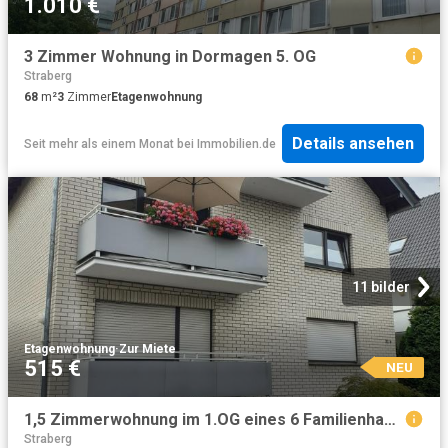
1.010 €
3 Zimmer Wohnung in Dormagen 5. OG
Straberg
68
m²
3
Zimmer
Etagenwohnung
Details ansehen
Seit mehr als einem Monat
bei
Immobilien.de
11 bilder
Etagenwohnung
·
Zur Miete
515 €
NEU
1,5 Zimmerwohnung im 1.OG eines 6 Familienhauses
Straberg