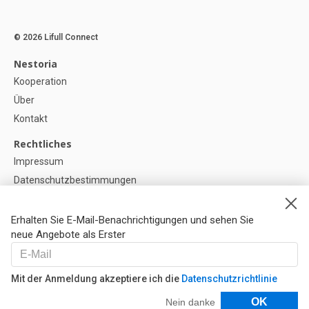
© 2026 Lifull Connect
Nestoria
Kooperation
Über
Kontakt
Rechtliches
Impressum
Datenschutzbestimmungen
Politik zur Verwendung von Cookies
Cookie-Einstellunge
Erhalten Sie E-Mail-Benachrichtigungen und sehen Sie
neue Angebote als Erster
Hilfe
FAQ
Mit der Anmeldung akzeptiere ich die
Datenschutzrichtlinie
Unsere Partner
Filter
OK
Nein danke