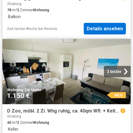
Straberg
78
m²
2
Zimmer
Wohnung
·
Balkon
Details ansehen
Seit letzter Woche
bei
Rentola
3 bilder
Wohnung
·
Zur Miete
1.150 €
NEU
D Zoo, möbl. 2 Zi. Whg ruhig, ca. 40qm Wfl. + Keller 1.550EUR warm inkl. Strom + I Net
Straberg
40
m²
2
Zimmer
Wohnung
·
Keller