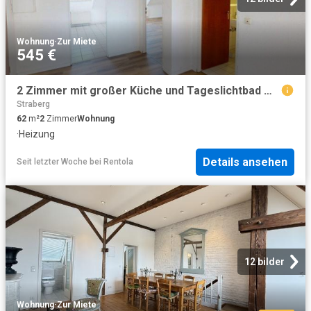
Wohnung
·
Zur Miete
545 €
2 Zimmer mit großer Küche und Tageslichtbad mit Wanne
Straberg
62
m²
2
Zimmer
Wohnung
·
Heizung
Details ansehen
Seit letzter Woche
bei
Rentola
12 bilder
Wohnung
·
Zur Miete