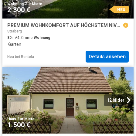
Wohnung
·
Zur Miete
2.300 €
NEU
PREMIUM WOHNKOMFORT AUF HÖCHSTEM NIVEAU
Straberg
80
m²
4
Zimmer
Wohnung
·
Garten
Details ansehen
Neu
bei
Rentola
12 bilder
Haus
·
Zur Miete
1.500 €