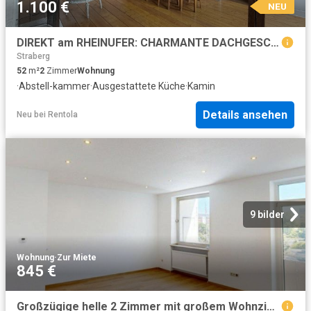
1.100 €
NEU
DIREKT am RHEINUFER: CHARMANTE DACHGESCHOSSWOHNUNG mit KAMIN in TOPLAGE der ALTSTADT
Straberg
52
m²
2
Zimmer
Wohnung
·
Abstell-kammer
·
Ausgestattete Küche
·
Kamin
Details ansehen
Neu
bei
Rentola
9 bilder
Wohnung
·
Zur Miete
845 €
Großzügige helle 2 Zimmer mit großem Wohnzimmer