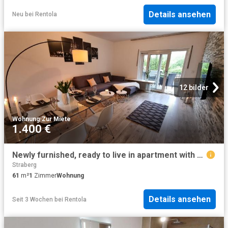
Details ansehen
Neu
bei
Rentola
12 bilder
Wohnung
·
Zur Miete
1.400 €
Newly furnished, ready to live in apartment with private parking space, Koln Amsterdam Apartments for Rent
Straberg
61
m²
1
Zimmer
Wohnung
Details ansehen
Seit 3 Wochen
bei
Rentola