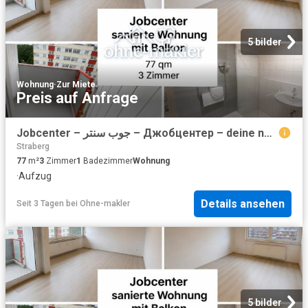
5 bilder
Wohnung
·
Zur Miete
Preis auf Anfrage
Jobcenter – جوب سنتر – Джобцентер – deine neue Wohnung ist fertig!
Straberg
77
m²
3
Zimmer
1
Badezimmer
Wohnung
·
Aufzug
Details ansehen
Seit 3 Tagen
bei
Ohne-makler
5 bilder