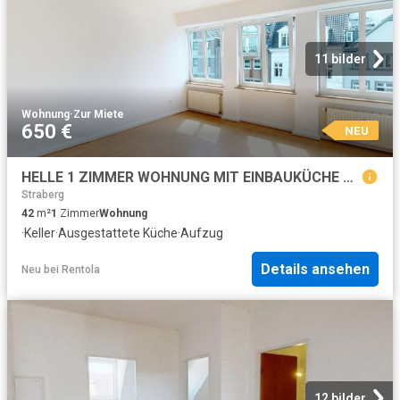
11 bilder
Wohnung
·
Zur Miete
650 €
NEU
HELLE 1 ZIMMER WOHNUNG MIT EINBAUKÜCHE – ZENTRAL IN DER DÜSSELDORFER ALTSTADT
Straberg
42
m²
1
Zimmer
Wohnung
·
Keller
·
Ausgestattete Küche
·
Aufzug
Details ansehen
Neu
bei
Rentola
12 bilder