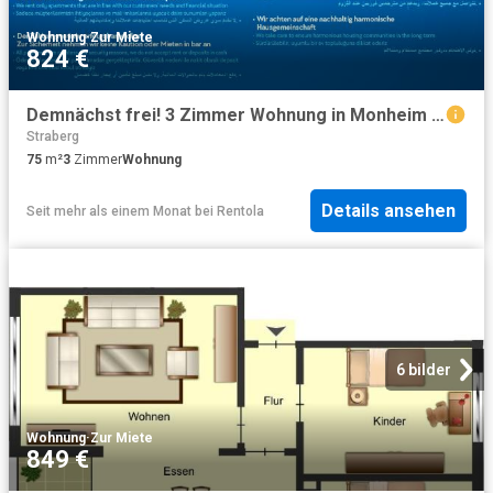
Wohnung
·
Zur Miete
824 €
Demnächst frei! 3 Zimmer Wohnung in Monheim am Rhein Berliner Viertel
Straberg
75
m²
3
Zimmer
Wohnung
Details ansehen
Seit mehr als einem Monat
bei
Rentola
6 bilder
Wohnung
·
Zur Miete
849 €