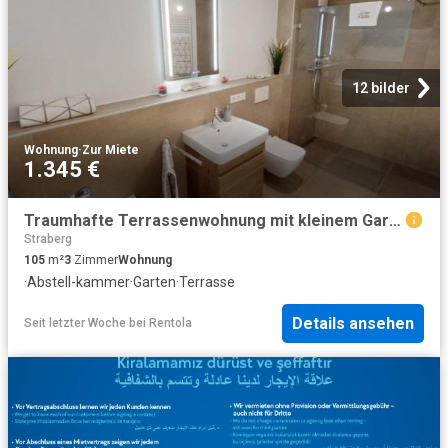
12 bilder
Wohnung
·
Zur Miete
1.345 €
Traumhafte Terrassenwohnung mit kleinem Garten
Straberg
105
m²
3
Zimmer
Wohnung
·
Abstell-kammer
·
Garten
·
Terrasse
Details ansehen
Seit letzter Woche
bei
Rentola