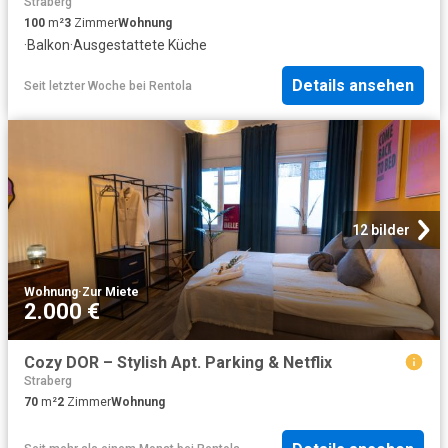
Straberg
100
m²
3
Zimmer
Wohnung
·
Balkon
·
Ausgestattete Küche
Details ansehen
Seit letzter Woche
bei
Rentola
12 bilder
Wohnung
·
Zur Miete
2.000 €
Cozy DOR – Stylish Apt. Parking & Netflix
Straberg
70
m²
2
Zimmer
Wohnung