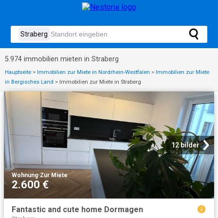
5.974 immobilien mieten in Straberg
Hauptseite
>
Immobilien zur Miete in Nordrhein-Westfalen
>
Immobilien zur Miete
in Bergisches Land
>
Immobilien zur Miete in Straberg
12 bilder
Wohnung
·
Zur Miete
2.600 €
Fantastic and cute home Dormagen