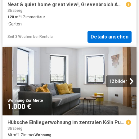
Neat & quiet home great view!, Grevenbroich Amsterdam Apartments for Rent
Straberg
120
m²
1
Zimmer
Haus
·
Garten
Details ansehen
Seit 3 Wochen
bei
Rentola
12 bilder
Wohnung
·
Zur Miete
1.000 €
Hübsche Einliegerwohnung im zentralen Köln Pulheim – zeitwohnen.de
Straberg
60
m²
1
Zimmer
Wohnung