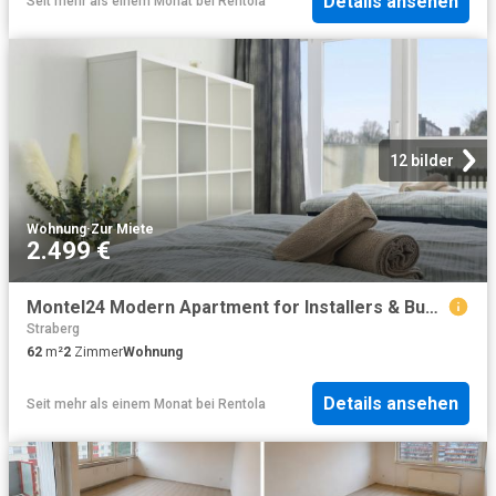
Details ansehen
Seit mehr als einem Monat
bei
Rentola
12 bilder
Wohnung
·
Zur Miete
2.499 €
Montel24 Modern Apartment for Installers & Business Travelers
Straberg
62
m²
2
Zimmer
Wohnung
Details ansehen
Seit mehr als einem Monat
bei
Rentola