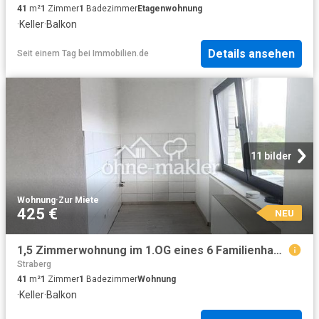
41
m²
1
Zimmer
1
Badezimmer
Etagenwohnung
·
Keller
·
Balkon
Details ansehen
Seit einem Tag
bei
Immobilien.de
11 bilder
Wohnung
·
Zur Miete
425 €
NEU
1,5 Zimmerwohnung im 1.OG eines 6 Familienhauses
Straberg
41
m²
1
Zimmer
1
Badezimmer
Wohnung
·
Keller
·
Balkon