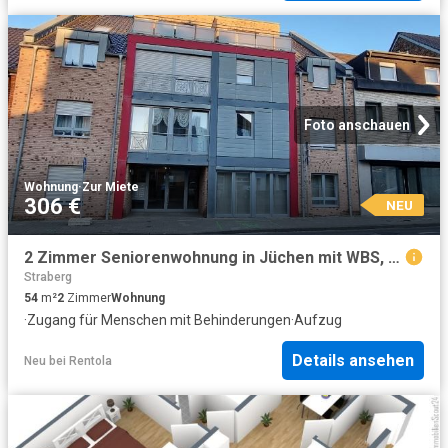
Foto anschauen
Wohnung
·
Zur Miete
306 €
NEU
2 Zimmer Seniorenwohnung in Jüchen mit WBS, Objekt Nr. 4059_8
Straberg
54
m²
2
Zimmer
Wohnung
·
Zugang für Menschen mit Behinderungen
·
Aufzug
Details ansehen
Neu
bei
Rentola