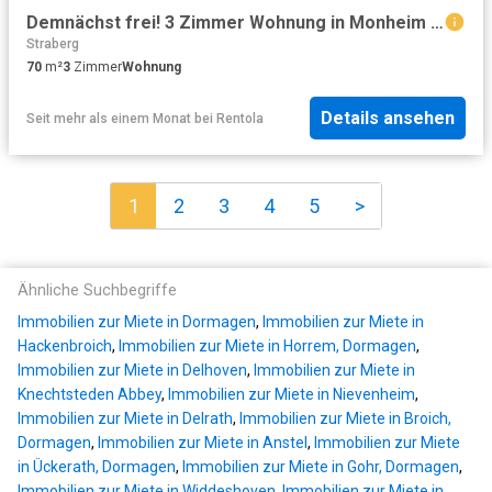
Demnächst frei! 3 Zimmer Wohnung in Monheim am Rhein Berliner Viertel
Straberg
70
m²
3
Zimmer
Wohnung
Details ansehen
Seit mehr als einem Monat
bei
Rentola
1
2
3
4
5
>
Ähnliche Suchbegriffe
Immobilien zur Miete in Dormagen
,
Immobilien zur Miete in
Hackenbroich
,
Immobilien zur Miete in Horrem, Dormagen
,
Immobilien zur Miete in Delhoven
,
Immobilien zur Miete in
Knechtsteden Abbey
,
Immobilien zur Miete in Nievenheim
,
Immobilien zur Miete in Delrath
,
Immobilien zur Miete in Broich,
Dormagen
,
Immobilien zur Miete in Anstel
,
Immobilien zur Miete
in Ückerath, Dormagen
,
Immobilien zur Miete in Gohr, Dormagen
,
Immobilien zur Miete in Widdeshoven
,
Immobilien zur Miete in