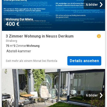
6 bilder
Wohnung
·
Zur Miete
400 €
3 Zimmer Wohnung in Neuss Derikum
Straberg
75
m²
3
Zimmer
Wohnung
·
Abstell-kammer
Details ansehen
Seit mehr als einem Monat
bei
Rentola
6 bilder