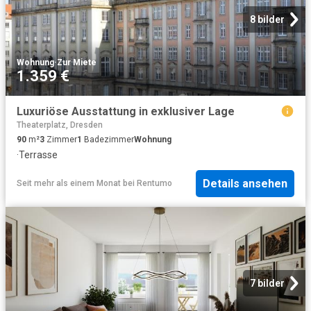
8 bilder
Wohnung
·
Zur Miete
1.359 €
Luxuriöse Ausstattung in exklusiver Lage
Theaterplatz, Dresden
90
m²
3
Zimmer
1
Badezimmer
Wohnung
·
Terrasse
Details ansehen
Seit mehr als einem Monat
bei
Rentumo
7 bilder