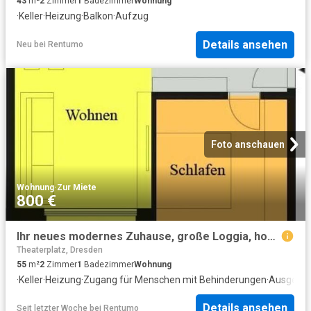
43
m²
2
Zimmer
1
Badezimmer
Wohnung
·
Keller
·
Heizung
·
Balkon
·
Aufzug
Details ansehen
Neu
bei
Rentumo
Foto anschauen
Wohnung
·
Zur Miete
800 €
Ihr neues modernes Zuhause, große Loggia, hochwertige EBK, exklusives Bad!
Theaterplatz, Dresden
55
m²
2
Zimmer
1
Badezimmer
Wohnung
·
Keller
·
Heizung
·
Zugang für Menschen mit Behinderungen
·
Ausgesta
Details ansehen
Seit letzter Woche
bei
Rentumo