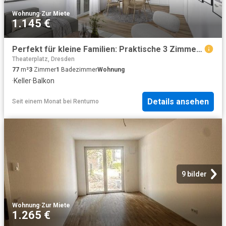
Wohnung
·
Zur Miete
1.145 €
Perfekt für kleine Familien: Praktische 3 Zimmer Wohnung mit Balkon
Theaterplatz, Dresden
77
m²
3
Zimmer
1
Badezimmer
Wohnung
·
Keller
·
Balkon
Details ansehen
Seit einem Monat
bei
Rentumo
9 bilder
Wohnung
·
Zur Miete
1.265 €