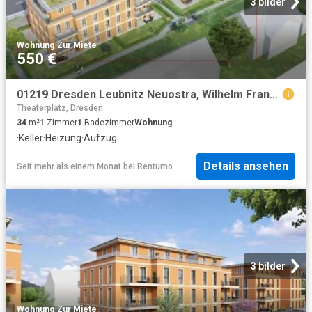
3 bilder
Wohnung
·
Zur Miete
550 €
01219 Dresden Leubnitz Neuostra, Wilhelm Franke Straße 33a WE 18
Theaterplatz, Dresden
34
m²
1
Zimmer
1
Badezimmer
Wohnung
·
Keller
·
Heizung
·
Aufzug
Details ansehen
Seit mehr als einem Monat
bei
Rentumo
3 bilder
Wohnung
·
Zur Miete