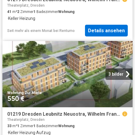
Theaterplatz, Dresden
41
m²
2
Zimmer
1
Badezimmer
Wohnung
·
Keller
·
Heizung
Details ansehen
Seit mehr als einem Monat
bei
Rentumo
3 bilder
Wohnung
·
Zur Miete
550 €
01219 Dresden Leubnitz Neuostra, Wilhelm Franke Straße 33a WE 23
Theaterplatz, Dresden
33
m²
1
Zimmer
1
Badezimmer
Wohnung
·
Keller
·
Heizung
·
Aufzug