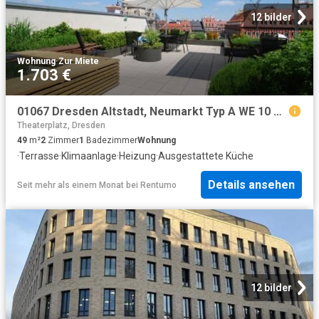
12 bilder
Wohnung
·
Zur Miete
1.703 €
01067 Dresden Altstadt, Neumarkt Typ A WE 10 möbliert
Theaterplatz, Dresden
49
m²
2
Zimmer
1
Badezimmer
Wohnung
·
Terrasse
·
Klimaanlage
·
Heizung
·
Ausgestattete Küche
Details ansehen
Seit mehr als einem Monat
bei
Rentumo
12 bilder