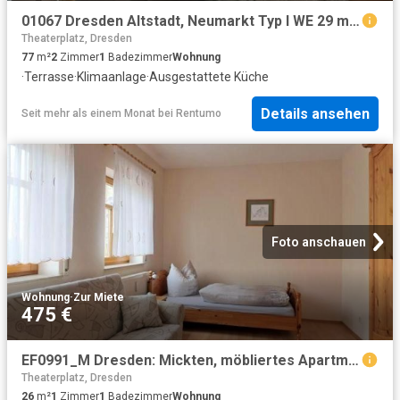
01067 Dresden Altstadt, Neumarkt Typ I WE 29 möbliert
Theaterplatz, Dresden
77
m²
2
Zimmer
1
Badezimmer
Wohnung
·
Terrasse
·
Klimaanlage
·
Ausgestattete Küche
Details ansehen
Seit mehr als einem Monat
bei
Rentumo
Foto anschauen
Wohnung
·
Zur Miete
475 €
EF0991_M Dresden: Mickten, möbliertes Apartment mit Dusche nahe der Elbe, an Wochenendheimfahrer
Theaterplatz, Dresden
26
m²
1
Zimmer
1
Badezimmer
Wohnung