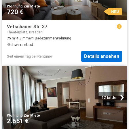
Wohnung
·
Zur Miete
720 €
NEU
Vetschauer Str. 37
Theaterplatz, Dresden
75
m²
4
Zimmer
1
Badezimmer
Wohnung
·
Schwimmbad
Details ansehen
Seit einem Tag
bei
Rentumo
12 bilder
Wohnung
·
Zur Miete
2.651 €