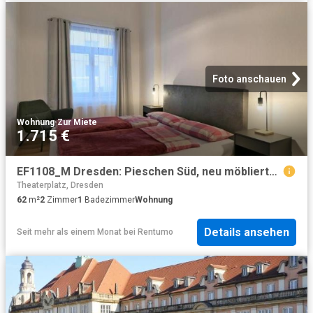
Foto anschauen
Wohnung
·
Zur Miete
1.715 €
EF1108_M Dresden: Pieschen Süd, neu möblierte 2 Zimmer Wohnung im Hochparterre, Reinigungsservice inklusive
Theaterplatz, Dresden
62
m²
2
Zimmer
1
Badezimmer
Wohnung
Details ansehen
Seit mehr als einem Monat
bei
Rentumo