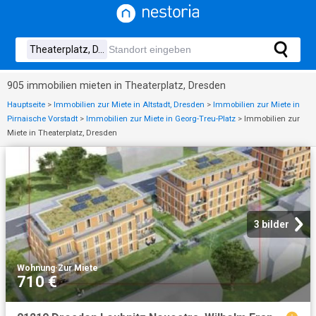
905 immobilien mieten in Theaterplatz, Dresden
Hauptseite
>
Immobilien zur Miete in Altstadt, Dresden
>
Immobilien zur Miete in
Pirnaische Vorstadt
>
Immobilien zur Miete in Georg-Treu-Platz
>
Immobilien zur
Miete in Theaterplatz, Dresden
3 bilder
Wohnung
·
Zur Miete
710 €