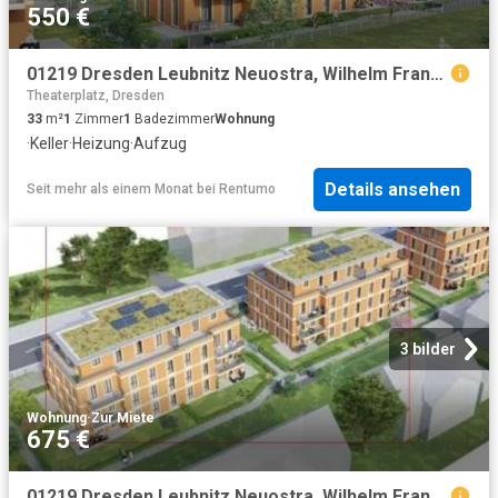
550 €
01219 Dresden Leubnitz Neuostra, Wilhelm Franke Straße 35 WE 41
Theaterplatz, Dresden
33
m²
1
Zimmer
1
Badezimmer
Wohnung
·
Keller
·
Heizung
·
Aufzug
Details ansehen
Seit mehr als einem Monat
bei
Rentumo
3 bilder
Wohnung
·
Zur Miete
675 €
01219 Dresden Leubnitz Neuostra, Wilhelm Franke Straße 35 WE 40