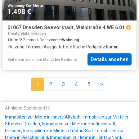
Wohnung
·
Zur Miete
1.498 €
01067 Dresden Seevorstadt, Wallstraße 4 WE 6.01
Theaterplatz, Dresden
101
m²
2
Zimmer
1
Badezimmer
Wohnung
·
Heizung
·
Terrasse
·
Ausgestattete Küche
·
Parkplatz
·
Kamin
Details ansehen
Seit mehr als einem Monat
bei
Rentumo
1
2
3
4
5
>
Ähnliche Suchbegriffe
Immobilien zur Miete in Innere Altstadt
,
Immobilien zur Miete in
Strehlen, Dresden
,
Immobilien zur Miete in Friedrichstadt,
Dresden
,
Immobilien zur Miete in Löbtau-Süd
,
Immobilien zur
Miete in Pieschen Süd
,
Immobilien zur Miete in Löbtau-Nord
,