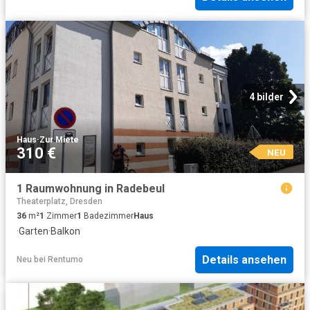
4 bilder
Haus
·
Zur Miete
310 €
NEU
1 Raumwohnung in Radebeul
Theaterplatz, Dresden
36
m²
1
Zimmer
1
Badezimmer
Haus
·
Garten
·
Balkon
Details ansehen
Neu
bei
Rentumo