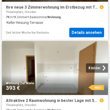
Ihre neue 3 Zimmerwohnung im Erstbezug mit Terrasse
Theaterplatz, Dresden
79
m²
3
Zimmer
1
Badezimmer
Wohnung
·
Keller
·
Heizung
·
Terrasse
Details ansehen
Seit letzter Woche
bei
Rentumo
8 bilder
Wohnung
·
Zur Miete
393 €
NEU
Attraktive 2 Raumwohnung in bester Lage mit Südbalkon
Theaterplatz, Dresden