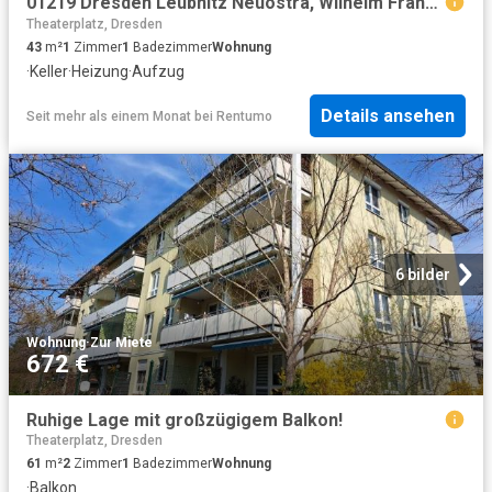
01219 Dresden Leubnitz Neuostra, Wilhelm Franke Straße 33a WE 22
Theaterplatz, Dresden
43
m²
1
Zimmer
1
Badezimmer
Wohnung
·
Keller
·
Heizung
·
Aufzug
Details ansehen
Seit mehr als einem Monat
bei
Rentumo
6 bilder
Wohnung
·
Zur Miete
672 €
Ruhige Lage mit großzügigem Balkon!
Theaterplatz, Dresden
61
m²
2
Zimmer
1
Badezimmer
Wohnung
·
Balkon