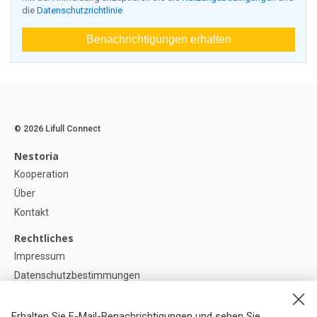
die
Datenschutzrichtlinie
Benachrichtigungen erhalten
© 2026 Lifull Connect
Nestoria
Kooperation
Über
Kontakt
Rechtliches
Impressum
Datenschutzbestimmungen
Politik zur Verwendung von Cookies
Cookie-Einstellunge
Erhalten Sie E-Mail-Benachrichtigungen und sehen Sie