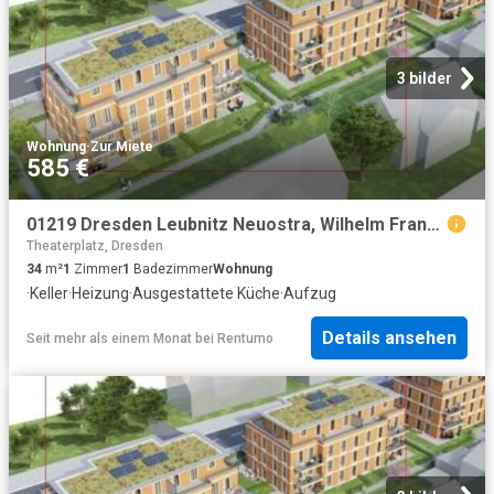
3 bilder
Wohnung
·
Zur Miete
585 €
01219 Dresden Leubnitz Neuostra, Wilhelm Franke Straße 35 WE 36
Theaterplatz, Dresden
34
m²
1
Zimmer
1
Badezimmer
Wohnung
·
Keller
·
Heizung
·
Ausgestattete Küche
·
Aufzug
Details ansehen
Seit mehr als einem Monat
bei
Rentumo