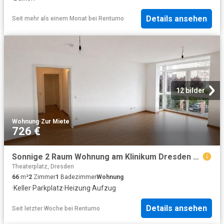
Details ansehen
Seit mehr als einem Monat
bei
Rentumo
12 bilder
Wohnung
·
Zur Miete
726 €
Sonnige 2 Raum Wohnung am Klinikum Dresden Friedrichstadt mit PKW Stellplatz
Theaterplatz, Dresden
66
m²
2
Zimmer
1
Badezimmer
Wohnung
·
Keller
·
Parkplatz
·
Heizung
·
Aufzug
Details ansehen
Seit letzter Woche
bei
Rentumo