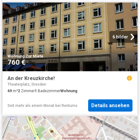
6 bilder
Wohnung
·
Zur Miete
760 €
An der Kreuzkirche!
Theaterplatz, Dresden
69
m²
2
Zimmer
1
Badezimmer
Wohnung
Details ansehen
Seit mehr als einem Monat
bei
Rentumo