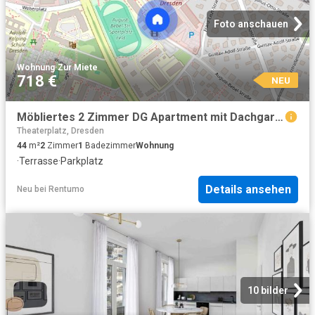
Foto anschauen
Wohnung
·
Zur Miete
718 €
NEU
Möbliertes 2 Zimmer DG Apartment mit Dachgarten frei ab sofort
Theaterplatz, Dresden
44
m²
2
Zimmer
1
Badezimmer
Wohnung
·
Terrasse
·
Parkplatz
Details ansehen
Neu
bei
Rentumo
10 bilder