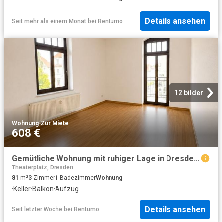
Details ansehen
Seit mehr als einem Monat
bei
Rentumo
12 bilder
Wohnung
·
Zur Miete
608 €
Gemütliche Wohnung mit ruhiger Lage in Dresden Naußlitz
Theaterplatz, Dresden
81
m²
3
Zimmer
1
Badezimmer
Wohnung
·
Keller
·
Balkon
·
Aufzug
Details ansehen
Seit letzter Woche
bei
Rentumo