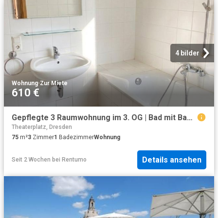
4 bilder
Wohnung
·
Zur Miete
610 €
Gepflegte 3 Raumwohnung im 3. OG | Bad mit Badewanne & WMA | offene Küche
Theaterplatz, Dresden
75
m²
3
Zimmer
1
Badezimmer
Wohnung
Details ansehen
Seit 2 Wochen
bei
Rentumo