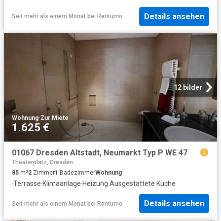
Details ansehen
Seit mehr als einem Monat
bei
Rentumo
12 bilder
Wohnung
·
Zur Miete
1.625 €
01067 Dresden Altstadt, Neumarkt Typ P WE 47
Theaterplatz, Dresden
85
m²
2
Zimmer
1
Badezimmer
Wohnung
·
Terrasse
·
Klimaanlage
·
Heizung
·
Ausgestattete Küche
Details ansehen
Seit mehr als einem Monat
bei
Rentumo