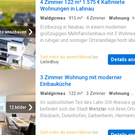
4 Zimmer 122 m² 1.575 € Kaltmiete
Wohnungen in Lahnau
Waldgirmes
·
915
m²
·
4
Zimmer
·
Wohnung
·
H
Balkon
Erstbezug in Neubau: In einem modernen
to anschauen
großzügigen Mehrfamilienhaus mit 3 Wohnei
in ruhiger und sonniger Ortsrandlage hoch ü
Lahntal ist eine 4-Zimmer-Wohnungen mit ca
qm Wohnfläche zu vermieten. Es gibt 3 Zimme
Seit mehr als einem Monat
bei
Details a
sehr geschmackvolles Bad, ein Gäste-WC, ei
Listedbuy
Diele sowie einen kombinierten Wohn-, Koch
Essbereich. Insgesamt 3 bodentiefe
3 Zimmer Wohnung mit moderner
Doppelglastüren führen zum sehr großen und
Einbauküche
überdachtem Balkon mit herrlicher Weitsicht,
Sommer den Lebensbereich erweitert. Die 
Waldgirmes
·
122
m²
·
3
Zimmer
·
Wohnung
·
Ausgestattete Küche
ist mit Fußbodenheizung ausgestattet. Die 
Im südöstlichen Teil des Lahn-Dill-Kreises 
sind mit hochwertigen Designer-Dielen beleg
12 bilder
befindet sich die Stadt
Wetzlar
mit ihren Ort
Heizenergie wird mit einer modernen Wärm
Blasbach, Dutenhofen, Garbenheim, Hermanns
erzeugt. Die Wohnung ist perfekt für ein Paar
Münchholzhausen, Nauborn, Naunheim,
Home Office-Nutzung oder eine kleine Famili
Niedergirmes und Steindorf. Die Stadt verfüg
Seit mehr als einem Monat
bei
wird ein langfristiges Mietverhältnis angestr
Details a