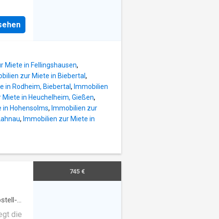
t über
nsehen
über
ischen
r Miete in Fellingshausen
,
st groß
ilien zur Miete in Biebertal
,
d bietet
e in Rodheim, Biebertal
,
Immobilien
a-
r Miete in Heuchelheim, Gießen
,
dene
e in Hohensolms
,
Immobilien zur
er
 Lahnau
,
Immobilien zur Miete in
iche
mit
über die
liga-
745 €
et sich
ur aus.
stell-
egt die