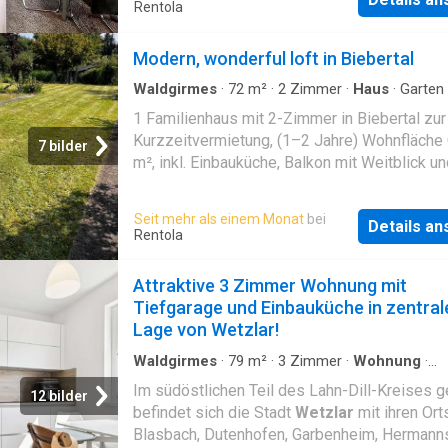
eine Vielzahl an Kinderbetreuungs- und
Rentola
Bildungseinrichtungen. Von der Grundschule, 
das Oberstufengymnasium bis hin zur Techn
Modern, wonderful loft in Biebertal
Hochschule Mithessen ist jede Schulform
angesiedelt. Das Freizeitangebot der Stadt i
Waldgirmes
·
72
m²
·
2
Zimmer
·
Haus
·
Garten
·
Ausgestattete Küche
und breitgefächert. Neben Hallen- und Freiba
1 Familienhaus mit 2-Zimmer in Biebertal zur
die Optikstadt
Wetzlar
den Leitz-Park (Leic
Kurzzeitvermietung, (1–2 Jahre) Wohnfläche 
7 bilder
Erlebniswelt), ein Dunkelkaufhaus, verschie
m², inkl. Einbauküche, Balkon mit Weitblick u
Sport- und Unterhaltungsveranstaltungen in d
Gartenmitbenutzung Garagennutzung auf Anf
„Buderus Arena
Wetzlar
“ sowie unterschiedl
Seit mehr als einem Monat
bei
Outdoor-Aktivitäten. Die historische Altstadt 
Details a
Rentola
eindrucksvollen Fachwerkhäusern und dem
Wetzlar
er Dom lädt zum Bummeln ein. Weit 
Attraktive 3 Zimmer Wohnung mit
Stadtgrenzen hinaus bekannt sind die Bundes
Tiefgarage und Einbauküche in zentral
Handballer der HSG
Wetzlar
.
Wetzlar
zeichn
Lage von Wetzlar!
zudem durch eine ausgezeichnete Infrastrukt
Nebe
Waldgirmes
·
79
m²
·
3
Zimmer
·
Wohnung
·
Ausgestattete Küche
·
Parkplatz
Im südöstlichen Teil des Lahn-Dill-Kreises 
12 bilder
befindet sich die Stadt
Wetzlar
mit ihren Ort
Blasbach, Dutenhofen, Garbenheim, Hermanns