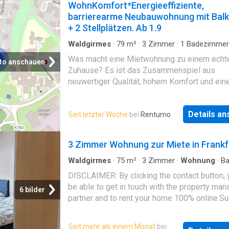
WohnKomfort*Energieeffiziente,
Merkmale auf einen Blick
barrierearme Neubauwohnung mit Bal
+ 2 Stellplätzen. Ab 1.9
Waldgirmes
·
79
m²
·
3
Zimmer
·
1
Badezimmer
Wohnung
·
Balkon
·
Zugang für Menschen mit
Was macht eine Mietwohnung zu einem echt
Behinderungen
to anschauen
Zuhause? Es ist das Zusammenspiel aus
neuwertiger Qualität, hohem Komfort und ei
nachhaltigen Energiekonzept. All dies vereint
Wohnung in der Horst-Scheibert-Straße 6B in
Details a
Seit letzter Woche
bei
Rentumo
Wetzlar
auf harmonische Weise. Hier erwart
kein steriler Erstbezug, sondern ein absolut
neuwertiges Objekt. Das Gebäude wurde 20
3 Zimmer Wohnung zur Miete in Frankf
fertiggeslt. Nach einer kurzen, zweijährigen 
zeigt sich die Wohnung im ersten Obergesch
Waldgirmes
·
75
m²
·
3
Zimmer
·
Wohnung
·
Ba
Terrasse
einem makellosen Zustand. Sie profitieren vo
DISCLAIMER: By clicking the contact button, y
Vorzügen eines Neubaus, der bereits perfekt
be able to get in touch with the property man
6 bilder
eingespielt ist. Mit einer durchdachten Wohn
partner and to rent your home 100% online.S
von 79,60 m² bietet sie genau das richtige M
Sie eine geräumige und komplett möblierte
Raum: Sie ist kompakt genug für eine mühel
Wohnung in Frankfurt? Diese 3-Zimmer-Woh
Seit mehr als einem Monat
bei
Pflege und gleichzeitig großzügig für die