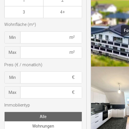
1
2
3
4+
Wohnfläche (m²)
Fo
Min
Max
Preis (€ / monatlich)
Min
Max
Immobilientyp
Alle
Wohnungen