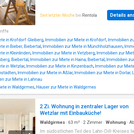
Münchholzhausen, Nauborn, Naunheim,
Niedergirmes und Steindorf. Die Stadt verfüg
Details a
Seit letzter Woche
bei
Rentola
eine Vielzahl an Kinderbetreuungs- und
Bildungseinrichtungen. Von der Grundschule, 
das Oberstufengymnasium bis hin zur Techn
riffe
Hochschule Mithessen ist jede Schulform
te in Krofdorf-Gleiberg
,
Immobilien zur Miete in Krofdorf
,
Immobilien zu
angesiedelt. Das Freizeitangebot der Stadt i
te in Bieber, Biebertal
,
Immobilien zur Miete in Münchholzhausen
,
Immob
und breitgefächert. Neben Hallen- und Freiba
te in Kleinlinden
,
Immobilien zur Miete in Vetzberg
,
Immobilien zur Miet
die Optikstadt
Wetzlar
den Leitz-Park (Leic
sberg, Biebertal
,
Immobilien zur Miete in Haina, Biebertal
,
Immobilien zu
Erlebniswelt), ein Dunkelkaufhaus, verschie
te in Wetzlar
,
Immobilien zur Miete in Kinzenbach
,
Immobilien zur Miet
Sport- und Unterhaltungsveranstaltungen in d
enstädten
,
Immobilien zur Miete in Aßlar
,
Immobilien zur Miete in Dorlar,
„Buderus Arena
Wetzlar
“ sowie unterschiedl
en zur Miete in Lahnau
Outdoor-Aktivitäten. Die historische Altstadt 
ete in Waldgirmes
,
Häuser zur Miete in Waldgirmes
eindrucksvollen Fachwerkhäusern und dem
Wetzlar
er Dom lädt zum Bummeln ein. Weit 
Stadtgrenzen hinaus bekannt sind die Bundes
2 Zi. Wohnung in zentraler Lager von
Handballer der HSG
Wetzlar
.
Wetzlar
zeichn
Wetzlar mit Einbauküche!
zudem durch eine ausgezeichnete Infrastrukt
Nebe
Waldgirmes
·
63
m²
·
2
Zimmer
·
Wohnung
·
Ab
kammer
·
Ausgestattete Küche
Im südöstlichen Teil des Lahn-Dill-Kreises li