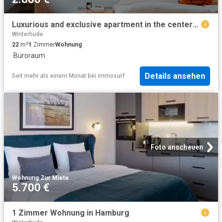
Luxurious and exclusive apartment in the center of Winterhude
Winterhude
22
m²
1
Zimmer
Wohnung
·
Büroraum
Details ansehen
Seit mehr als einem Monat
bei
immosurf
Foto anschauen
Wohnung
·
Zur Miete
5.700 €
1 Zimmer Wohnung in Hamburg