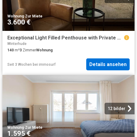
Wohnung
·
Zur Miete
3.600 €
Exceptional Light Filled Penthouse with Private Rooftop Terrace Overlooking Hamburg Stadtpark
Winterhude
140
m²
3
Zimmer
Wohnung
Details ansehen
Seit 3 Wochen
bei
immosurf
12 bilder
Wohnung
·
Zur Miete
1.595 €