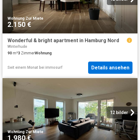
Wohnung
·
Zur Miete
2.150 €
Wonderful & bright apartment in Hamburg Nord
Winterhude
90
m²
3
Zimmer
Wohnung
Details ansehen
Seit einem Monat
bei
immosurf
12 bilder
Wohnung
·
Zur Miete
1.980 €