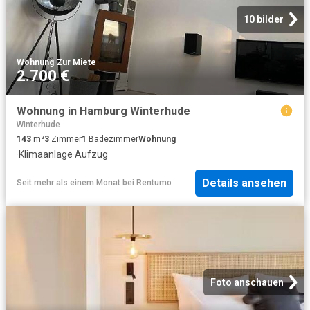
10 bilder
Wohnung
·
Zur Miete
2.700 €
Wohnung in Hamburg Winterhude
Winterhude
143
m²
3
Zimmer
1
Badezimmer
Wohnung
·
Klimaanlage
·
Aufzug
Details ansehen
Seit mehr als einem Monat
bei
Rentumo
Foto anschauen