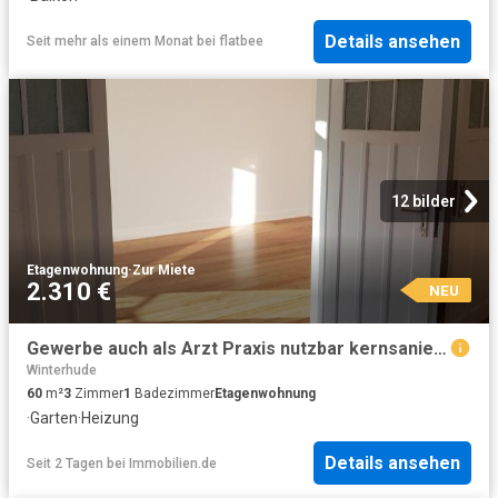
Details ansehen
Seit mehr als einem Monat
bei
flatbee
12 bilder
Etagenwohnung
·
Zur Miete
2.310 €
NEU
Gewerbe auch als Arzt Praxis nutzbar kernsaniert, 3fiso Fenster, parallel z.Mühlenkamp
Winterhude
60
m²
3
Zimmer
1
Badezimmer
Etagenwohnung
·
Garten
·
Heizung
Details ansehen
Seit 2 Tagen
bei
Immobilien.de