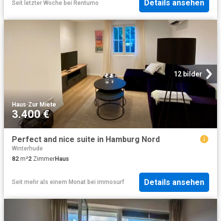
Details ansehen
Seit letzter Woche
bei
Rentumo
12 bilder
Haus
·
Zur Miete
3.400 €
Perfect and nice suite in Hamburg Nord
Winterhude
82
m²
2
Zimmer
Haus
Details ansehen
Seit mehr als einem Monat
bei
immosurf