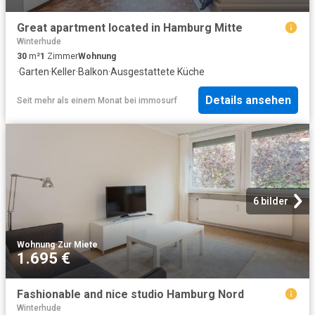
Great apartment located in Hamburg Mitte
Winterhude
30
m²
1
Zimmer
Wohnung
·
Garten
·
Keller
·
Balkon
·
Ausgestattete Küche
Details ansehen
Seit mehr als einem Monat
bei
immosurf
6 bilder
Wohnung
·
Zur Miete
1.695 €
Fashionable and nice studio Hamburg Nord
Winterhude