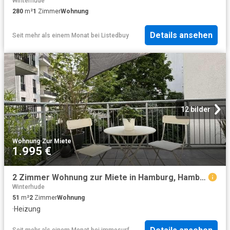
Winterhude
280
m²
1
Zimmer
Wohnung
Details ansehen
Seit mehr als einem Monat
bei
Listedbuy
12 bilder
Wohnung
·
Zur Miete
1.995 €
2 Zimmer Wohnung zur Miete in Hamburg, Hamburg
Winterhude
51
m²
2
Zimmer
Wohnung
·
Heizung