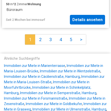
50
m²
2
Zimmer
Wohnung
·
Büroraum
Details ansehen
Seit 2 Wochen
bei
immosurf
1
2
3
4
5
>
Ähnliche Suchbegriffe
Immobilien zur Miete in Marienterrasse
,
Immobilien zur Miete in
Maria-Louisen-Brücke
,
Immobilien zur Miete in Wentzelstraße
,
Immobilien zur Miete in Cäcilienstraße, Hamburg
,
Immobilien zur
Miete in Maria-Louisen-Straße
,
Immobilien zur Miete in
Moorfuhrtbrücke
,
Immobilien zur Miete in Schinkelplatz,
Hamburg
,
Immobilien zur Miete in Semperstraße, Hamburg
,
Immobilien zur Miete in Forsmannstraße
,
Immobilien zur Miete in
Zesenstraße
,
Immobilien zur Miete in Goldbekufer
,
Immobilien zur
Miete in Grasweg
,
Immobilien zur Miete in Ulmenstraße, Hamburg
,