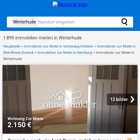
1.899 immobilien mieten in Winterhude
Hauptseite
>
Immobilien zur Miete in Schleswig-Holstein
>
Immobilien zur Miete in
Elbe-Weser-Dreieck
>
Immobilien zur Miete in Hamburg
>
Immobilien zur Miete in
Winterhude
12 bilder
Wohnung
·
Zur Miete
2.150 €