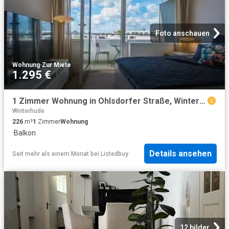
Foto anschauen
Wohnung
·
Zur Miete
1.295 €
1 Zimmer Wohnung in Ohlsdorfer Straße, Winterhude
Winterhude
226
m²
1
Zimmer
Wohnung
·
Balkon
Details ansehen
Seit mehr als einem Monat
bei
Listedbuy
12 bilder