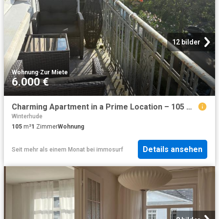
12 bilder
Wohnung
·
Zur Miete
6.000 €
Charming Apartment in a Prime Location – 105 m², Fully Furnished, Just a 1 Minute Walk from the Alster
Winterhude
105
m²
1
Zimmer
Wohnung
Details ansehen
Seit mehr als einem Monat
bei
immosurf