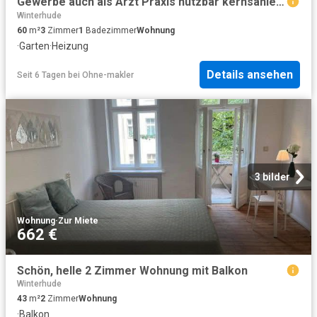
Gewerbe auch als Arzt Praxis nutzbar kernsaniert, 3fiso Fenster, parallel z.Mühlenkamp
Winterhude
60
m²
3
Zimmer
1
Badezimmer
Wohnung
·
Garten
·
Heizung
Details ansehen
Seit 6 Tagen
bei
Ohne-makler
3 bilder
Wohnung
·
Zur Miete
662 €
Schön, helle 2 Zimmer Wohnung mit Balkon
Winterhude
43
m²
2
Zimmer
Wohnung
·
Balkon