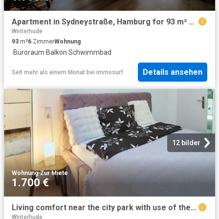
Apartment in Sydneystraße, Hamburg for 93 m² with 2 bedrooms
Winterhude
93
m²
6
Zimmer
Wohnung
·
Büroraum
·
Balkon
·
Schwimmbad
Details ansehen
Seit mehr als einem Monat
bei
immosurf
12 bilder
Wohnung
·
Zur Miete
1.700 €
Living comfort near the city park with use of the garden and own duplex underground parking space
Winterhude