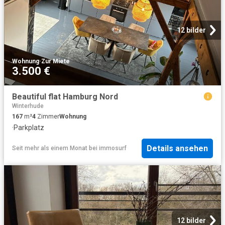
12 bilder
Wohnung
·
Zur Miete
3.500 €
Beautiful flat Hamburg Nord
Winterhude
167
m²
4
Zimmer
Wohnung
·
Parkplatz
Details ansehen
Seit mehr als einem Monat
bei
immosurf
12 bilder