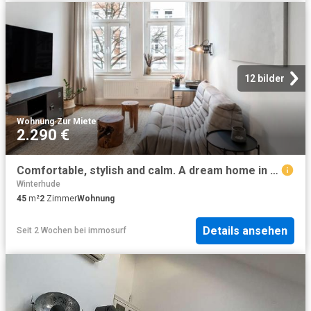
12 bilder
Wohnung
·
Zur Miete
2.290 €
Comfortable, stylish and calm. A dream home in the middle of Winterhude
Winterhude
45
m²
2
Zimmer
Wohnung
Details ansehen
Seit 2 Wochen
bei
immosurf