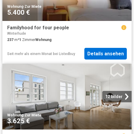
Wohnung
·
Zur Miete
5.400 €
Familyhood for four people
Winterhude
237
m²
1
Zimmer
Wohnung
Details ansehen
Seit mehr als einem Monat
bei
Listedbuy
12 bilder
Wohnung
·
Zur Miete
3.625 €