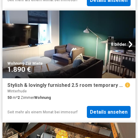
Details ansehen
Seit mehr als einem Monat
bei
immosurf
8 bilder
Wohnung
·
Zur Miete
1.890 €
Stylish & lovingly furnished 2.5 room temporary apartment in Winterhude on the popular Mühlenkamp
Winterhude
50
m²
2
Zimmer
Wohnung
Details ansehen
Seit mehr als einem Monat
bei
immosurf