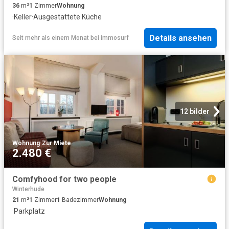
36
m²
1
Zimmer
Wohnung
·
Keller
·
Ausgestattete Küche
Details ansehen
Seit mehr als einem Monat
bei
immosurf
12 bilder
Wohnung
·
Zur Miete
2.480 €
Comfyhood for two people
Winterhude
21
m²
1
Zimmer
1
Badezimmer
Wohnung
·
Parkplatz