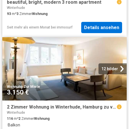
beautiful, bright, modern 3 room apartment
Winterhude
93
m²
3
Zimmer
Wohnung
Details ansehen
Seit mehr als einem Monat
bei
immosurf
12 bilder
Wohnung
·
Zur Miete
3.150 €
2 Zimmer Wohnung in Winterhude, Hamburg zu vermieten
Winterhude
116
m²
2
Zimmer
Wohnung
·
Balkon