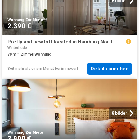
8 bilder
Wohnung
·
Zur Miete
2.390 €
Pretty and new loft located in Hamburg Nord
Winterhude
70
m²
1
Zimmer
Wohnung
Details ansehen
Seit mehr als einem Monat
bei
immosurf
8 bilder
Wohnung
·
Zur Miete
2.800 €