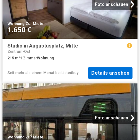
Foto anschauen
Wohnung
·
Zur Miete
1.650 €
Studio in Augustusplatz, Mitte
Zentrum-Ost
215
m²
1
Zimmer
Wohnung
Details ansehen
Seit mehr als einem Monat
bei
Listedbuy
Foto anschauen
Wohnung
·
Zur Miete