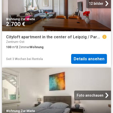
12 bilder
Wohnung
·
Zur Miete
2.700 €
Cityloft apartment in the center of Leipzig / Parking and gated community / Garden, Leipzig Amsterdam Apartments for Rent
Zentrum-Ost
100
m²
2
Zimmer
Wohnung
Details ansehen
Seit 3 Wochen
bei
Rentola
Foto anschauen
Wohnung
·
Zur Miete