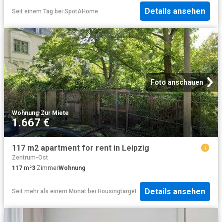
Details ansehen
Seit einem Tag
bei
SpotAHome
Foto anschauen
Wohnung
·
Zur Miete
1.667 €
117 m2 apartment for rent in Leipzig
Zentrum-Ost
117
m²
3
Zimmer
Wohnung
Details ansehen
Seit mehr als einem Monat
bei
Housingtarget