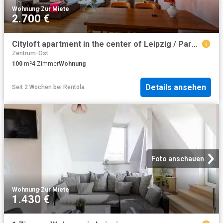
Wohnung
·
Zur Miete
2.700 €
Cityloft apartment in the center of Leipzig / Parking and gated community / Garden
Zentrum-Ost
100
m²
4
Zimmer
Wohnung
Details ansehen
Seit 2 Wochen
bei
Rentola
Foto anschauen
Wohnung
·
Zur Miete
1.430 €