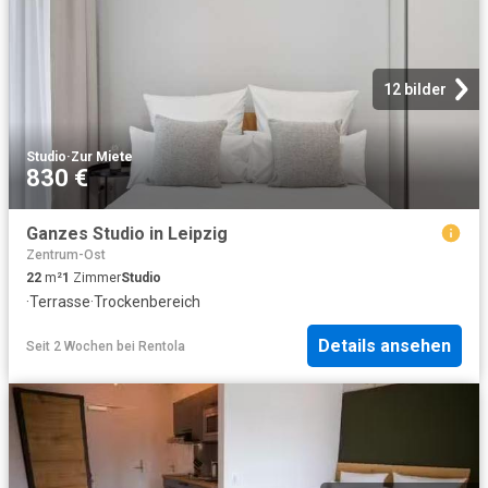
12 bilder
Studio
·
Zur Miete
830 €
Ganzes Studio in Leipzig
Zentrum-Ost
22
m²
1
Zimmer
Studio
·
Terrasse
·
Trockenbereich
Details ansehen
Seit 2 Wochen
bei
Rentola