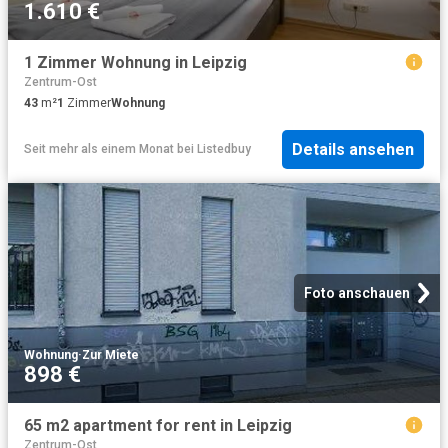
1.610 €
1 Zimmer Wohnung in Leipzig
Zentrum-Ost
43
m²
1
Zimmer
Wohnung
Details ansehen
Seit mehr als einem Monat
bei
Listedbuy
Foto anschauen
Wohnung
·
Zur Miete
898 €
65 m2 apartment for rent in Leipzig
Zentrum-Ost