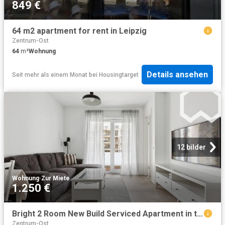
849 €
64 m2 apartment for rent in Leipzig
Zentrum-Ost
64
m²
Wohnung
Details ansehen
Seit mehr als einem Monat
bei
Housingtarget
12 bilder
Wohnung
·
Zur Miete
1.250 €
Bright 2 Room New Build Serviced Apartment in the DFB Founding House, Fully Furnished with a South Facing Balcony, Leipzig Amsterdam Apartments for Rent
Zentrum-Ost