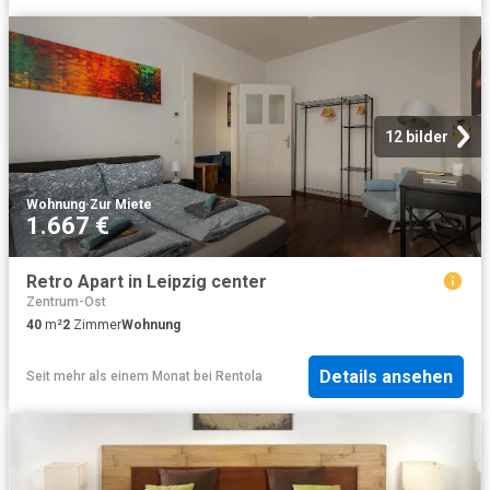
12 bilder
Wohnung
·
Zur Miete
1.667 €
Retro Apart in Leipzig center
Zentrum-Ost
40
m²
2
Zimmer
Wohnung
Details ansehen
Seit mehr als einem Monat
bei
Rentola