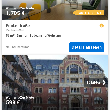
Wohnung
·
Zur Miete
1.705 €
AKTUALISIERT
Fockestraße
Zentrum-Ost
56
m²
1
Zimmer
1
Badezimmer
Wohnung
Details ansehen
Neu
bei
Rentumo
10 bilder
Wohnung
·
Zur Miete
598 €