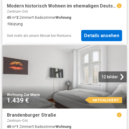
Modern historisch Wohnen im ehemaligen Deutschen Buchgewerbehaus!
Zentrum-Ost
45
m²
2
Zimmer
1
Badezimmer
Wohnung
·
Heizung
Details ansehen
Seit mehr als einem Monat
bei
Rentumo
12 bilder
Wohnung
·
Zur Miete
1.439 €
AKTUALISIERT
Brandenburger Straße
Zentrum-Ost
40
m²
1
Zimmer
1
Badezimmer
Wohnung