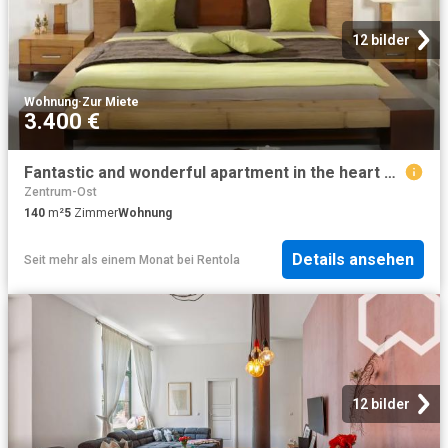
12 bilder
Wohnung
·
Zur Miete
3.400 €
Fantastic and wonderful apartment in the heart of Leipzig
Zentrum-Ost
140
m²
5
Zimmer
Wohnung
Details ansehen
Seit mehr als einem Monat
bei
Rentola
12 bilder