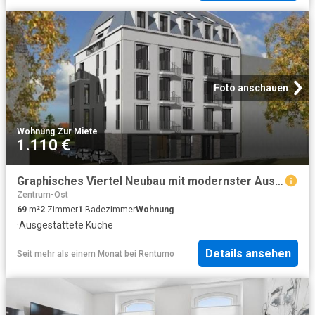
Foto anschauen
Wohnung
·
Zur Miete
1.110 €
Graphisches Viertel Neubau mit modernster Ausstattung, hochwertiger EBK und eigenem Gartenanteil
Zentrum-Ost
69
m²
2
Zimmer
1
Badezimmer
Wohnung
·
Ausgestattete Küche
Details ansehen
Seit mehr als einem Monat
bei
Rentumo