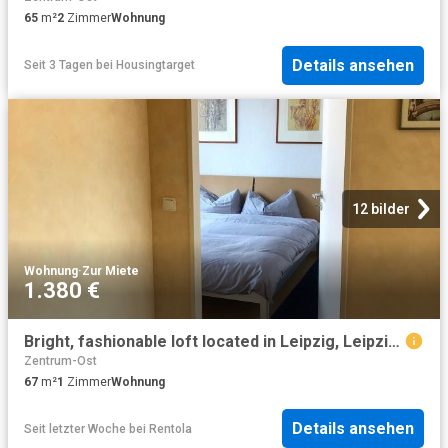
65
m²
2
Zimmer
Wohnung
Details ansehen
Seit 3 Tagen
bei
Housingtarget
12 bilder
Wohnung
·
Zur Miete
1.380 €
Bright, fashionable loft located in Leipzig, Leipzig Amsterdam Apartments for Rent
Zentrum-Ost
67
m²
1
Zimmer
Wohnung
Details ansehen
Seit letzter Woche
bei
Rentola