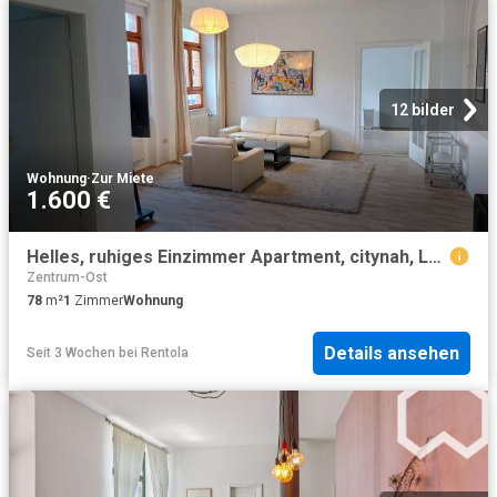
12 bilder
Wohnung
·
Zur Miete
1.600 €
Helles, ruhiges Einzimmer Apartment, citynah, Leipzig Amsterdam Apartments for Rent
Zentrum-Ost
78
m²
1
Zimmer
Wohnung
Details ansehen
Seit 3 Wochen
bei
Rentola