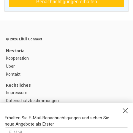
Benachrichtigungen erhalten
© 2026 Lifull Connect
Nestoria
Kooperation
Über
Kontakt
Rechtliches
Impressum
Datenschutzbestimmungen
Politik zur Verwendung von Cookies
Cookie-Einstellunge
Erhalten Sie E-Mail-Benachrichtigungen und sehen Sie
neue Angebote als Erster
Hilfe