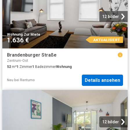
12 bilder
Wohnung
·
Zur Miete
1.636 €
AKTUALISIERT
Brandenburger Straße
Zentrum-Ost
52
m²
1
Zimmer
1
Badezimmer
Wohnung
Details ansehen
Neu
bei
Rentumo
12 bilder