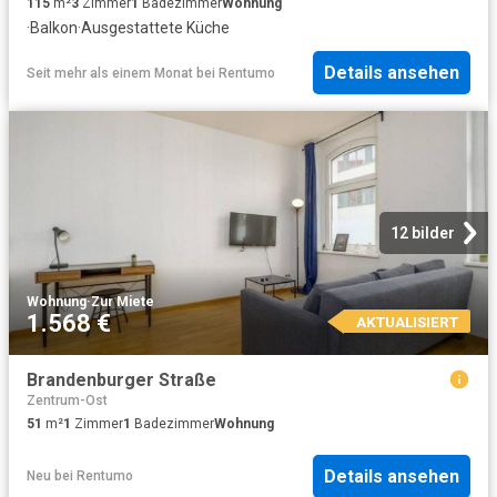
115
m²
3
Zimmer
1
Badezimmer
Wohnung
·
Balkon
·
Ausgestattete Küche
Details ansehen
Seit mehr als einem Monat
bei
Rentumo
12 bilder
Wohnung
·
Zur Miete
1.568 €
AKTUALISIERT
Brandenburger Straße
Zentrum-Ost
51
m²
1
Zimmer
1
Badezimmer
Wohnung
Details ansehen
Neu
bei
Rentumo