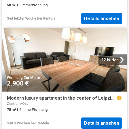
50
m²
1
Zimmer
Wohnung
Details ansehen
Seit letzter Woche
bei
Rentola
12 bilder
Wohnung
·
Zur Miete
2.900 €
Modern luxury apartment in the center of Leipzig, Leipzig Amsterdam Apartments for Rent
Zentrum-Ost
75
m²
1
Zimmer
Wohnung
Details ansehen
Seit 3 Wochen
bei
Rentola