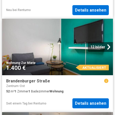
Details ansehen
Neu
bei
Rentumo
12 bilder
Wohnung
·
Zur Miete
1.400 €
AKTUALISIERT
Brandenburger Straße
Zentrum-Ost
52
m²
1
Zimmer
1
Badezimmer
Wohnung
Details ansehen
Seit einem Tag
bei
Rentumo