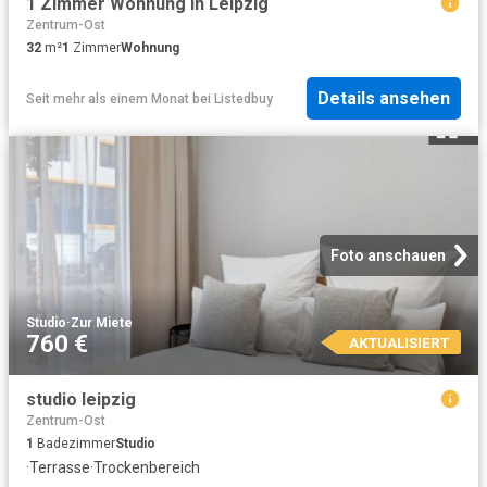
1 Zimmer Wohnung in Leipzig
Zentrum-Ost
32
m²
1
Zimmer
Wohnung
Details ansehen
Seit mehr als einem Monat
bei
Listedbuy
Foto anschauen
Studio
·
Zur Miete
760 €
AKTUALISIERT
studio leipzig
Zentrum-Ost
1
Badezimmer
Studio
·
Terrasse
·
Trockenbereich