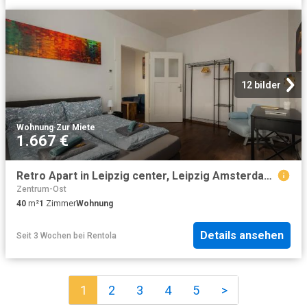
12 bilder
Wohnung
·
Zur Miete
1.667 €
Retro Apart in Leipzig center, Leipzig Amsterdam Apartments for Rent
Zentrum-Ost
40
m²
1
Zimmer
Wohnung
Details ansehen
Seit 3 Wochen
bei
Rentola
1
2
3
4
5
>