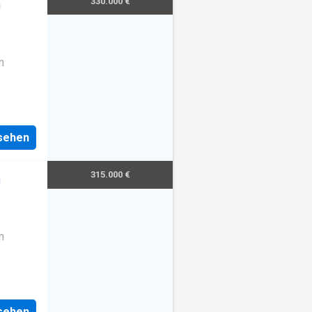
330.000 €
m
n
nsehen
315.000 €
m
n
nsehen