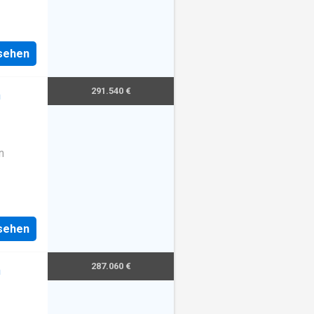
nsehen
291.540 €
m
n
nsehen
287.060 €
m