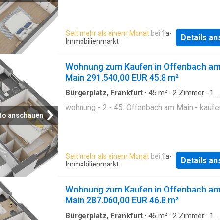
Seit mehr als einem Monat
bei
1a-
Details a
Immobilienmarkt
Wohnung zum Kaufen in Offenbach a
Main 291.540,00 EUR 45.8 m²
Bürgerplatz, Frankfurt
·
45
m²
·
2
Zimmer
·
1
Badezimmer
·
Etagenwohnung
wohnung - 2 - 45: Offenbach am Main - kaufe
to anschauen
Seit mehr als einem Monat
bei
1a-
Details a
Immobilienmarkt
Wohnung zum Kaufen in Offenbach a
Main 287.060,00 EUR 46.8 m²
Bürgerplatz, Frankfurt
·
46
m²
·
2
Zimmer
·
1