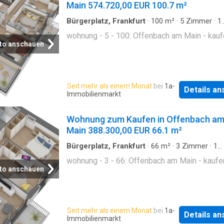
Main 574.720,00 EUR 100.7 m²
Bürgerplatz, Frankfurt
·
100
m²
·
5
Zimmer
·
1
Badezimmer
·
Etagenwohnung
wohnung - 5 - 100: Offenbach am Main - kau
to anschauen
Seit mehr als einem Monat
bei
1a-
Details a
Immobilienmarkt
Wohnung zum Kaufen in Offenbach a
Main 388.300,00 EUR 66.1 m²
Bürgerplatz, Frankfurt
·
66
m²
·
3
Zimmer
·
1
Badezimmer
·
Etagenwohnung
wohnung - 3 - 66: Offenbach am Main - kaufe
to anschauen
Seit mehr als einem Monat
bei
1a-
Details a
Immobilienmarkt