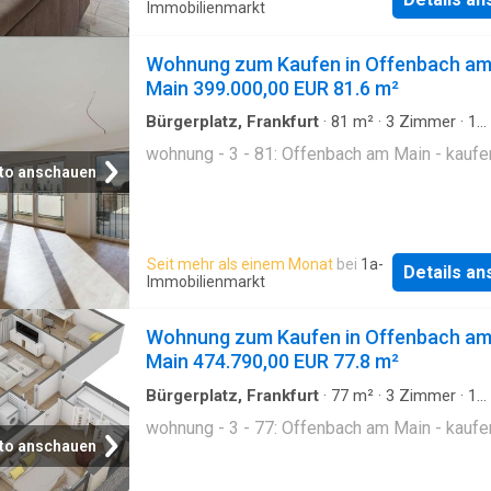
Immobilienmarkt
Wohnung zum Kaufen in Offenbach a
Main 399.000,00 EUR 81.6 m²
Bürgerplatz, Frankfurt
·
81
m²
·
3
Zimmer
·
1
Badezimmer
·
Etagenwohnung
wohnung - 3 - 81: Offenbach am Main - kaufe
to anschauen
Seit mehr als einem Monat
bei
1a-
Details a
Immobilienmarkt
Wohnung zum Kaufen in Offenbach a
Main 474.790,00 EUR 77.8 m²
Bürgerplatz, Frankfurt
·
77
m²
·
3
Zimmer
·
1
Badezimmer
·
Etagenwohnung
wohnung - 3 - 77: Offenbach am Main - kaufe
to anschauen