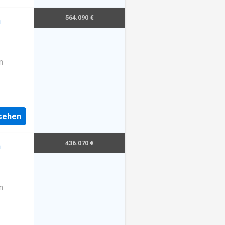
564.090 €
m
n
nsehen
436.070 €
m
n