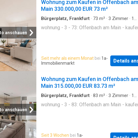
Wohnung zum Kaufen in Offenbach a
Main 330.000,00 EUR 73 m²
Bürgerplatz, Frankfurt
·
73
m²
·
3
Zimmer
·
1
Badezimmer
·
Etagenwohnung
wohnung - 3 - 73: Offenbach am Main - kaufe
to anschauen
Seit mehr als einem Monat
bei
1a-
Details a
Immobilienmarkt
Wohnung zum Kaufen in Offenbach a
Main 315.000,00 EUR 83.73 m²
Bürgerplatz, Frankfurt
·
83
m²
·
3
Zimmer
·
1
Badezimmer
·
Etagenwohnung
wohnung - 3 - 83: Offenbach am Main - kaufe
to anschauen
Seit 3 Wochen
bei
1a-
Details a