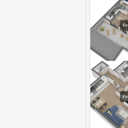
Fo
Fo