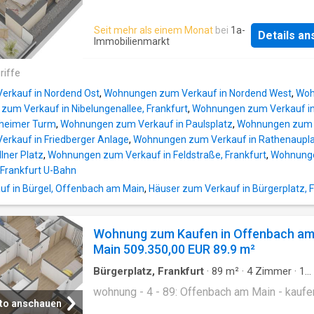
Seit mehr als einem Monat
bei
1a-
Details a
Immobilienmarkt
riffe
rkauf in Nordend Ost
,
Wohnungen zum Verkauf in Nordend West
,
Woh
um Verkauf in Nibelungenallee, Frankfurt
,
Wohnungen zum Verkauf in
nheimer Turm
,
Wohnungen zum Verkauf in Paulsplatz
,
Wohnungen zum Ve
rkauf in Friedberger Anlage
,
Wohnungen zum Verkauf in Rathenauplat
lner Platz
,
Wohnungen zum Verkauf in Feldstraße, Frankfurt
,
Wohnunge
Frankfurt U-Bahn
uf in Bürgel, Offenbach am Main
,
Häuser zum Verkauf in Bürgerplatz, F
Wohnung zum Kaufen in Offenbach a
Main 509.350,00 EUR 89.9 m²
Bürgerplatz, Frankfurt
·
89
m²
·
4
Zimmer
·
1
Badezimmer
·
Etagenwohnung
wohnung - 4 - 89: Offenbach am Main - kaufe
to anschauen