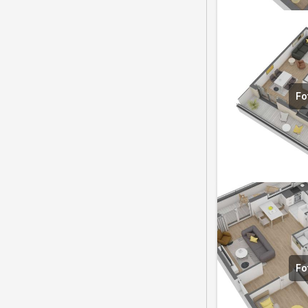
Fo
Fo