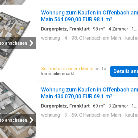
Wohnung zum Kaufen in Offenbach a
Main 564.090,00 EUR 98.1 m²
Bürgerplatz, Frankfurt
·
98
m²
·
4
Zimmer
·
1
Badezimmer
·
Etagenwohnung
wohnung - 4 - 98: Offenbach am Main - kaufe
to anschauen
Seit mehr als einem Monat
bei
1a-
Details a
Immobilienmarkt
Wohnung zum Kaufen in Offenbach a
Main 436.070,00 EUR 69.1 m²
Bürgerplatz, Frankfurt
·
69
m²
·
3
Zimmer
·
1
Badezimmer
·
Etagenwohnung
wohnung - 3 - 69: Offenbach am Main - kaufe
to anschauen