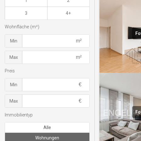
1
2
3
4+
Wohnfläche (m²)
Fo
Min
Max
Preis
Min
Max
Fo
Immobilientyp
Alle
Wohnungen