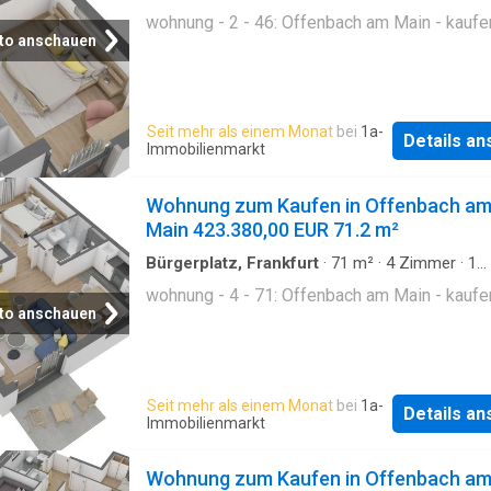
Badezimmer
·
Etagenwohnung
wohnung - 2 - 46: Offenbach am Main - kaufe
to anschauen
Seit mehr als einem Monat
bei
1a-
Details a
Immobilienmarkt
Wohnung zum Kaufen in Offenbach a
Main 423.380,00 EUR 71.2 m²
Bürgerplatz, Frankfurt
·
71
m²
·
4
Zimmer
·
1
Badezimmer
·
Etagenwohnung
wohnung - 4 - 71: Offenbach am Main - kaufe
to anschauen
Seit mehr als einem Monat
bei
1a-
Details a
Immobilienmarkt
Wohnung zum Kaufen in Offenbach a