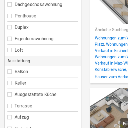
Dachgeschosswohnung
Penthouse
Duplex
Ähnliche Suchbeg
Wohnungen zum Ve
Eigentumswohnung
Platz
,
Wohnungen z
Loft
Verkauf in Esche
Wohnungen zum Ve
Ausstattung
Verkauf in Max-Wil
Konstablerwache, 
Balkon
Häuser zum Verka
Keller
Ausgestattete Küche
Terrasse
Aufzug
Fo