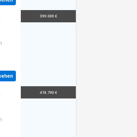
399.000 €
m
n
nsehen
474.790 €
m
n