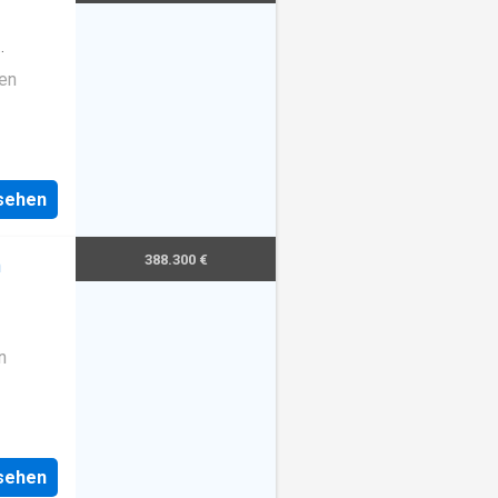
fen
nsehen
388.300 €
m
n
nsehen