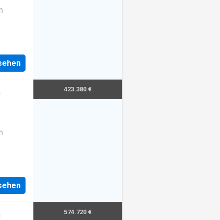
n
nsehen
423.380 €
m
n
nsehen
574.720 €
m