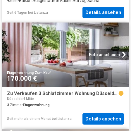
·
Keller
·
Balkon
·
Ausgestattete Küche
·
Aufzug
·
Sauna
Details ansehen
Seit 6 Tagen
bei
Listanza
Foto anschauen
Etagenwohnung
·
Zum Kauf
170.000 €
Zu Verkaufen 3 Schlafzimmer Wohnung Düsseldorf Deutschland DS89987461
Düsseldorf Mitte
3
Zimmer
Etagenwohnung
Details ansehen
Seit mehr als einem Monat
bei
Listanza