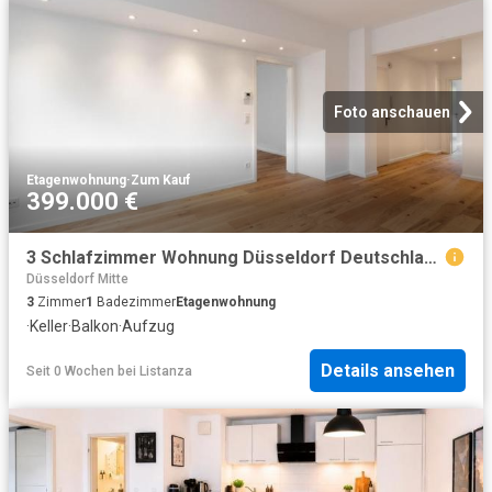
Foto anschauen
Etagenwohnung
·
Zum Kauf
399.000 €
3 Schlafzimmer Wohnung Düsseldorf Deutschland 103771302
Düsseldorf Mitte
3
Zimmer
1
Badezimmer
Etagenwohnung
·
Keller
·
Balkon
·
Aufzug
Details ansehen
Seit 0 Wochen
bei
Listanza