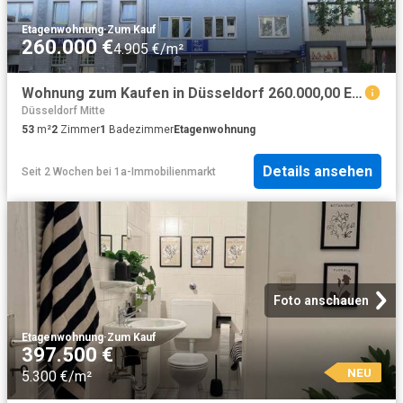
Etagenwohnung
·
Zum Kauf
260.000 €
4.905 €/m²
Wohnung zum Kaufen in Düsseldorf 260.000,00 EUR 53 m²
Düsseldorf Mitte
53
m²
2
Zimmer
1
Badezimmer
Etagenwohnung
Details ansehen
Seit 2 Wochen
bei
1a-Immobilienmarkt
Foto anschauen
Etagenwohnung
·
Zum Kauf
397.500 €
NEU
5.300 €/m²