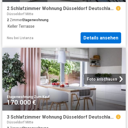
2 Schlafzimmer Wohnung Düsseldorf Deutschland 104798682
Düsseldorf Mitte
2
Zimmer
Etagenwohnung
·
Keller
·
Terrasse
Details ansehen
Neu
bei
Listanza
Foto anschauen
Etagenwohnung
·
Zum Kauf
170.000 €
3 Schlafzimmer Wohnung Düsseldorf Deutschland 89987461
Düsseldorf Mitte