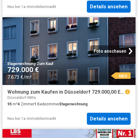
Details ansehen
Neu
bei
1a-Immobilienmarkt
Foto anschauen
Etagenwohnung
·
Zum Kauf
729.000 €
NEU
7.673 €/m²
Wohnung zum Kaufen in Düsseldorf 729.000,00 EUR 95.55 m²
Düsseldorf Mitte
95
m²
4
Zimmer
1
Badezimmer
Etagenwohnung
Details ansehen
Neu
bei
1a-Immobilienmarkt