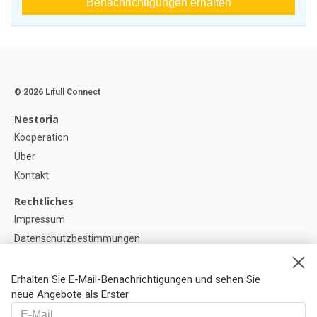
Benachrichtigungen erhalten
© 2026 Lifull Connect
Nestoria
Kooperation
Über
Kontakt
Rechtliches
Impressum
Datenschutzbestimmungen
Politik zur Verwendung von Cookies
Cookie-Einstellunge
Erhalten Sie E-Mail-Benachrichtigungen und sehen Sie
neue Angebote als Erster
Hilfe