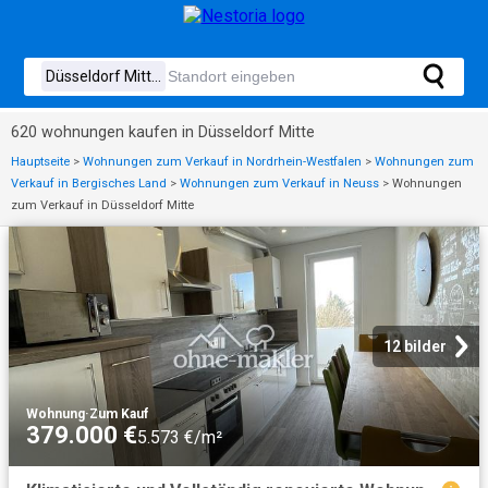
620 wohnungen kaufen in Düsseldorf Mitte
Hauptseite
>
Wohnungen zum Verkauf in Nordrhein-Westfalen
>
Wohnungen zum
Verkauf in Bergisches Land
>
Wohnungen zum Verkauf in Neuss
>
Wohnungen
zum Verkauf in Düsseldorf Mitte
12 bilder
Wohnung
·
Zum Kauf
379.000 €
5.573 €/m²