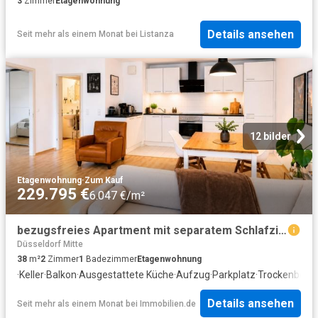
3
Zimmer
Etagenwohnung
Details ansehen
Seit mehr als einem Monat
bei
Listanza
12 bilder
Etagenwohnung
·
Zum Kauf
229.795 €
6.047 €/m²
bezugsfreies Apartment mit separatem Schlafzimmer und Tiefgarage in Derendorf provisionsfrei
Düsseldorf Mitte
38
m²
2
Zimmer
1
Badezimmer
Etagenwohnung
·
Keller
·
Balkon
·
Ausgestattete Küche
·
Aufzug
·
Parkplatz
·
Trockenberei
Details ansehen
Seit mehr als einem Monat
bei
Immobilien.de