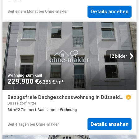
Details ansehen
Seit einem Monat
bei
Ohne-makler
12 bilder
Wohnung
·
Zum Kauf
229.900 €
6.386 €/m²
Bezugsfreie Dachgeschosswohnung in Düsseldorf/ Bilk mit Blick auf den Fernsehturm
Düsseldorf Mitte
36
m²
2
Zimmer
1
Badezimmer
Wohnung
Details ansehen
Seit 4 Tagen
bei
Ohne-makler