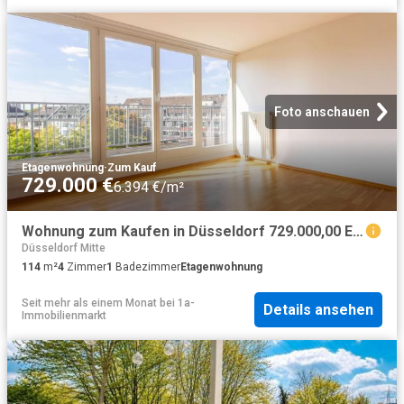
Foto anschauen
Etagenwohnung
·
Zum Kauf
729.000 €
6.394 €/m²
Wohnung zum Kaufen in Düsseldorf 729.000,00 EUR 114 m²
Düsseldorf Mitte
114
m²
4
Zimmer
1
Badezimmer
Etagenwohnung
Seit mehr als einem Monat
bei
1a-
Details ansehen
Immobilienmarkt