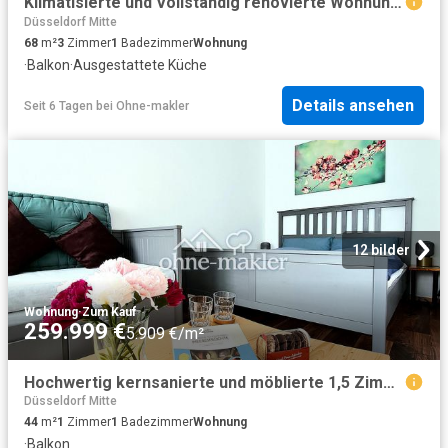
Klimatisierte und Vollständig renovierte Wohnung mit 3 Zimmern, Balkon und Einbauküche in Düsseldorf
Düsseldorf Mitte
68
m²
3
Zimmer
1
Badezimmer
Wohnung
·
Balkon
·
Ausgestattete Küche
Details ansehen
Seit 6 Tagen
bei
Ohne-makler
12 bilder
Wohnung
·
Zum Kauf
259.999 €
5.909 €/m²
Hochwertig kernsanierte und möblierte 1,5 Zimmer Whg, schlüsselfertig mit Balkon und Küche Derendorf
Düsseldorf Mitte
44
m²
1
Zimmer
1
Badezimmer
Wohnung
·
Balkon