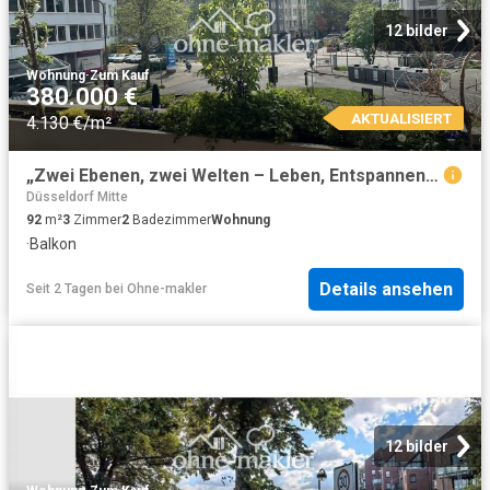
12 bilder
Wohnung
·
Zum Kauf
380.000 €
AKTUALISIERT
4.130 €/m²
„Zwei Ebenen, zwei Welten – Leben, Entspannen und Arbeiten perfekt getrennt“ Provisionfrei
Düsseldorf Mitte
92
m²
3
Zimmer
2
Badezimmer
Wohnung
·
Balkon
Details ansehen
Seit 2 Tagen
bei
Ohne-makler
12 bilder