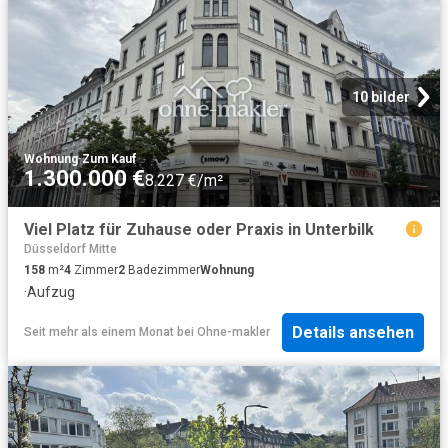
10 bilder
Wohnung
·
Zum Kauf
1.300.000 €
8.227 €/m²
Viel Platz für Zuhause oder Praxis in Unterbilk
Düsseldorf Mitte
158
m²
4
Zimmer
2
Badezimmer
Wohnung
·
Aufzug
Details ansehen
Seit mehr als einem Monat
bei
Ohne-makler