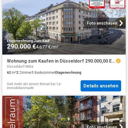
Foto anschauen
Etagenwohnung
·
Zum Kauf
290.000 €
4.677 €/m²
Wohnung zum Kaufen in Düsseldorf 290.000,00 EUR 62 m²
Düsseldorf Mitte
62
m²
2
Zimmer
1
Badezimmer
Etagenwohnung
Seit mehr als einem Monat
bei
1a-
Details ansehen
Immobilienmarkt
Foto anschauen