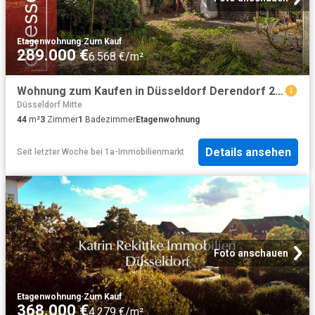
Etagenwohnung
·
Zum Kauf
289.000 €
6.568 €/m²
Wohnung zum Kaufen in Düsseldorf Derendorf 289.000,00 EUR 44 m²
Düsseldorf Mitte
44
m²
3
Zimmer
1
Badezimmer
Etagenwohnung
Details ansehen
Seit letzter Woche
bei
1a-Immobilienmarkt
Foto anschauen
Etagenwohnung
·
Zum Kauf
368.000 €
4.279 €/m²