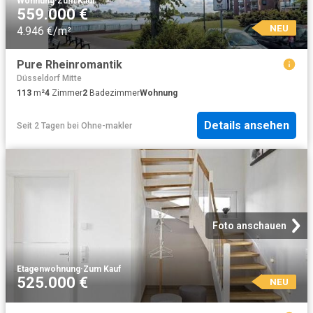
Wohnung
·
Zum Kauf
559.000 €
NEU
4.946 €/m²
Pure Rheinromantik
Düsseldorf Mitte
113
m²
4
Zimmer
2
Badezimmer
Wohnung
Details ansehen
Seit 2 Tagen
bei
Ohne-makler
Foto anschauen
Etagenwohnung
·
Zum Kauf
525.000 €
NEU