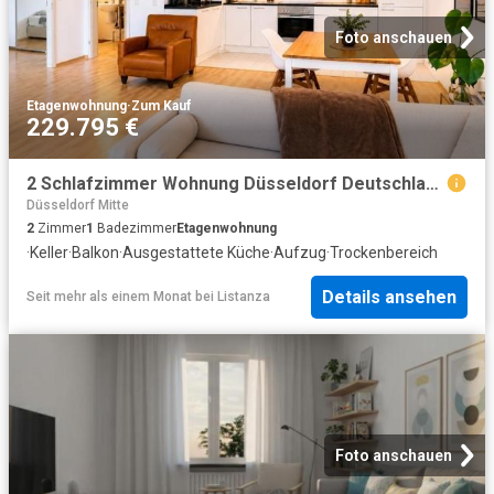
Foto anschauen
Etagenwohnung
·
Zum Kauf
229.795 €
2 Schlafzimmer Wohnung Düsseldorf Deutschland 103066857
Düsseldorf Mitte
2
Zimmer
1
Badezimmer
Etagenwohnung
·
Keller
·
Balkon
·
Ausgestattete Küche
·
Aufzug
·
Trockenbereich
Details ansehen
Seit mehr als einem Monat
bei
Listanza
Foto anschauen