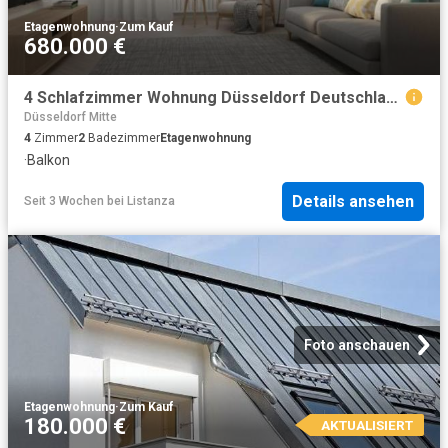
Etagenwohnung
·
Zum Kauf
680.000 €
4 Schlafzimmer Wohnung Düsseldorf Deutschland 104073375
Düsseldorf Mitte
4
Zimmer
2
Badezimmer
Etagenwohnung
·
Balkon
Details ansehen
Seit 3 Wochen
bei
Listanza
Foto anschauen
Etagenwohnung
·
Zum Kauf
180.000 €
AKTUALISIERT