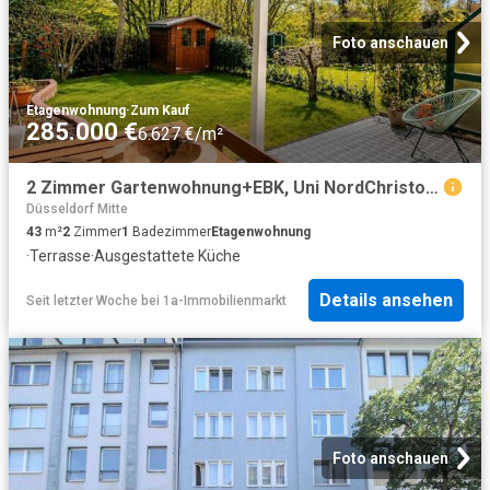
Foto anschauen
Etagenwohnung
·
Zum Kauf
285.000 €
6.627 €/m²
2 Zimmer Gartenwohnung+EBK, Uni NordChristophstr
Düsseldorf Mitte
43
m²
2
Zimmer
1
Badezimmer
Etagenwohnung
·
Terrasse
·
Ausgestattete Küche
Details ansehen
Seit letzter Woche
bei
1a-Immobilienmarkt
Foto anschauen