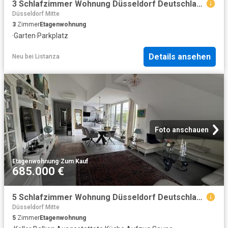
3 Schlafzimmer Wohnung Düsseldorf Deutschland 104797685
Düsseldorf Mitte
3
Zimmer
Etagenwohnung
·
Garten
·
Parkplatz
Details ansehen
Neu
bei
Listanza
Foto anschauen
Etagenwohnung
·
Zum Kauf
685.000 €
5 Schlafzimmer Wohnung Düsseldorf Deutschland 104647149
Düsseldorf Mitte
5
Zimmer
Etagenwohnung