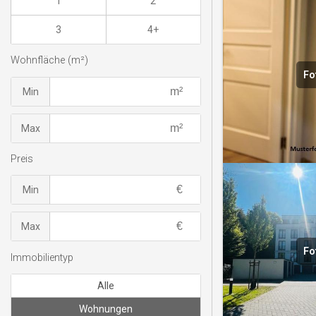
1
2
3
4+
Wohnfläche (m²)
Fo
Min
Max
Preis
Min
Max
Fo
Immobilientyp
Alle
Wohnungen