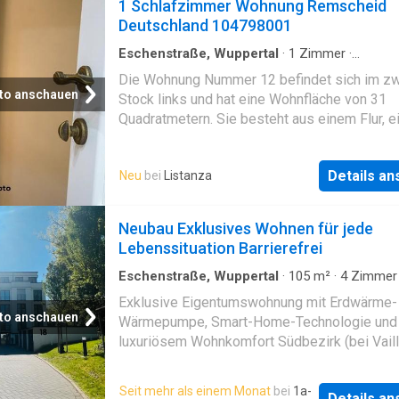
1 Schlafzimmer Wohnung Remscheid
Deutschland 104798001
Eschenstraße, Wuppertal
·
1
Zimmer
·
Etagenwohnung
·
Keller
·
Balkon
Die Wohnung Nummer 12 befindet sich im zw
to anschauen
Stock links und hat eine Wohnfläche von 31
Quadratmetern. Sie besteht aus einem Flur, 
Badezimmer, einem Wohn-/Schlafzimmer mi
Kochnische und Balkon, sowie einem Kellerr
Details a
Neu
bei
Listanza
Das Gebäude wurde im Jahr 1974 erbaut. Die
Beheizung erfolgt durch eine Öl-Zentralheizu
während die Warmwasserbereitung wahrsche
Neubau Exklusives Wohnen für jede
über elektrische Geräte erfolgt. Bitte kontakt
Lebenssituation Barrierefrei
Sie uns bei weiteren Fragen efonisch, von M
Freitag von 08:00 - 20:00 Uhr, Samstags/Son
Eschenstraße, Wuppertal
·
105
m²
·
4
Zimmer
Badezimmer
·
Etagenwohnung
·
Zugang für M
10:00 – 18:00 Uhr. Dieses Objekt wird beim
Exklusive Eigentumswohnung mit Erdwärme-
mit Behinderungen
zuständigen Amtsgericht versteigert. Verkeh
to anschauen
Wärmepumpe, Smart-Home-Technologie und
31.700,00 EUR. Sichern Sie sich unter Umstä
luxuriösem Wohnkomfort Südbezirk (bei Vaill
% Nachlass auf den Verkehrswert und zahlen
Objektbeschreibung Diese außergewöhnlich
somit für die oben genannte Immobilie nur 2
Eigentumswohnung vereint modernes Design
Seit mehr als einem Monat
bei
1a-
EUR. Ebenso entfallen Notarkosten und
Details a