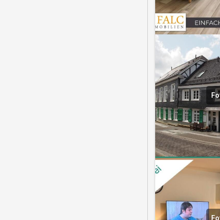
Fo
Fo