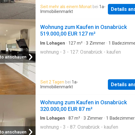
zugeordneter Tiefgaragenslplatz gehört zur
Seit mehr als einem Monat
bei
1a-
Wohnung und wird mit 70 €/Monat berechnet.
Details a
Immobilienmarkt
Ihr Fahrzeug sicher und witterungsgeschützt
untergebracht. Der Traubenweg liegt in einem
Wohnung zum Kaufen in Osnabrück
ruhigen Wohnviervon Osnabrück, das durch s
519.000,00 EUR 127 m²
gute Infrastruktur überzeugt. Einkaufsmöglich
Schulen, Kindergärten sowie der öffentlic
Im Lohagen
·
127
m²
·
3
Zimmer
·
1
Badezimme
Etagenwohnung
wohnung - 3 - 127: Osnabrück - kaufen
to anschauen
Seit 2 Tagen
bei
1a-
Details a
Immobilienmarkt
Wohnung zum Kaufen in Osnabrück
320.000,00 EUR 87 m²
Im Lohagen
·
87
m²
·
3
Zimmer
·
1
Badezimmer
Etagenwohnung
wohnung - 3 - 87: Osnabrück - kaufen
to anschauen