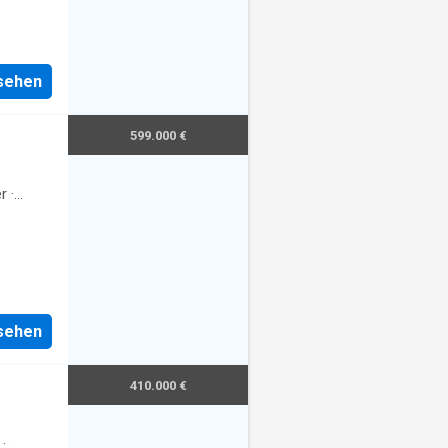
nsehen
599.000 €
r
·
nsehen
410.000 €
·