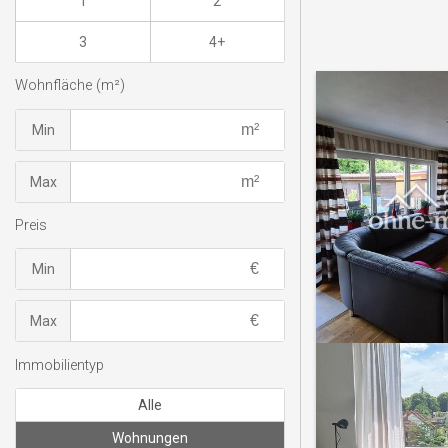
1
2
3
4+
Wohnfläche (m²)
Min
Max
Preis
Min
Max
Immobilientyp
Alle
Wohnungen