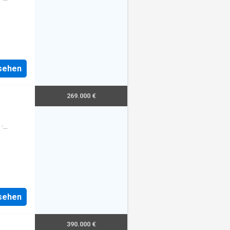
nsehen
269.000 €
·
nsehen
390.000 €