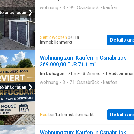
Etagenwohnung
wohnung - 3 - 99: Osnabrück - kaufen
to anschauen
Seit 2 Wochen
bei
1a-
Details a
Immobilienmarkt
Wohnung zum Kaufen in Osnabrück
269.000,00 EUR 71.1 m²
Im Lohagen
·
71
m²
·
3
Zimmer
·
1
Badezimmer
Etagenwohnung
wohnung - 3 - 71: Osnabrück - kaufen
to anschauen
Details a
Neu
bei
1a-Immobilienmarkt
Wohnung zum Kaufen in Osnabrück