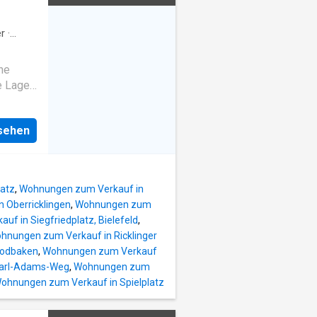
tion,
sive
r
·
ungen
·
.
ichtet
ne
n
e Lage,
e
lur.
 sich
nseite
nsehen
ick ins
uell
e
äche
her
atz
,
Wohnungen zum Verkauf in
m
nung
 Oberricklingen
,
Wohnungen zum
f in Siegfriedplatz, Bielefeld
,
hnungen zum Verkauf in Ricklinger
alen
Rodbaken
,
Wohnungen zum Verkauf
mittags
Karl-Adams-Weg
,
Wohnungen zum
tzen
ohnungen zum Verkauf in Spielplatz