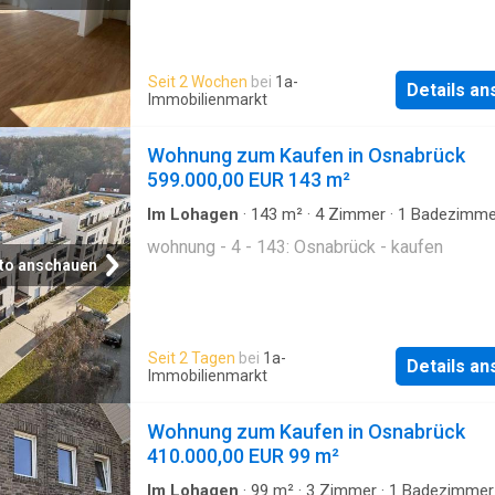
Seit 2 Wochen
bei
1a-
Details a
Immobilienmarkt
Wohnung zum Kaufen in Osnabrück
599.000,00 EUR 143 m²
Im Lohagen
·
143
m²
·
4
Zimmer
·
1
Badezimme
Etagenwohnung
wohnung - 4 - 143: Osnabrück - kaufen
to anschauen
Seit 2 Tagen
bei
1a-
Details a
Immobilienmarkt
Wohnung zum Kaufen in Osnabrück
410.000,00 EUR 99 m²
Im Lohagen
·
99
m²
·
3
Zimmer
·
1
Badezimmer