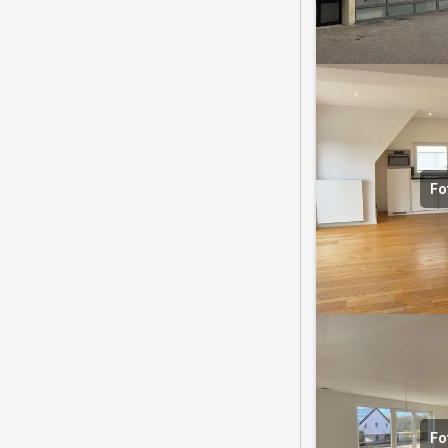
Fo
Fo