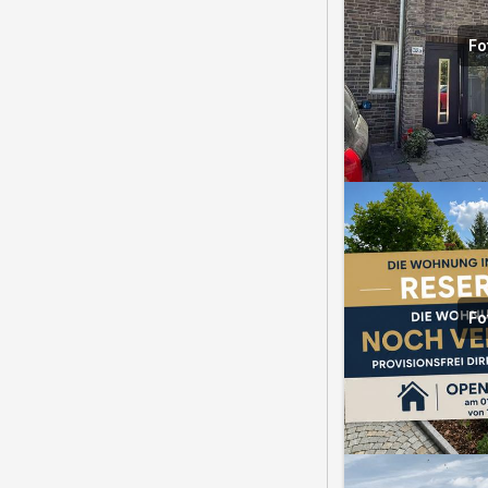
Fo
Fo