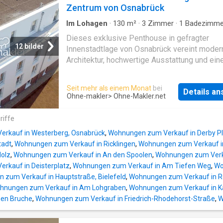
anderem das Badezimmer, die Elektroinstalla
Zentrum von Osnabrück
die Bodenbeläge, sämtliche Innentüren inklu
Zargen sowie die Heizkörper. Die
Im Lohagen
·
130
m²
·
3
Zimmer
·
1
Badezimme
Wohnung
·
Zugang für Menschen mit Behinder
Heizungsleitungen wurden unter Putz verlegt
Dieses exklusive Penthouse in gefragter
Terrasse
Darüber hinaus wurden die Wände neu herger
12 bilder
Innenstadtlage von Osnabrück vereint moder
und gestrichen. Die Wohnung verfügt über ei
Architektur, hochwertige Ausstattung und ein
Wohnzimmer, ein Schlafzimmer, eine separat
die urbanes Leben mit naturnaher Erholung
Küche, ein modernes Duschbad sowie einen F
harmonisch verbindet. Die Immobilie befindet
Seit mehr als einem Monat
bei
Sämtliche Wohnräume sind zur ruhigen Garte
Details a
im Staffelgeschoss eines energieeffizienten
Ohne-makler
> Ohne-Makler.net
ausgerichtet und bieten einen angenehmen Bl
Neubaus nach KfW 70 EE Standard und ist akt
Grüne. Zur Wohnung gehören außerdem ein
vermietet. Ein besonderes Highlight bildet di
riffe
großzügiger Kellerraum mit ca. 12 m² Nutzfl
umlaufende Dachterrasse mit unterschiedlic
sowie die Mitbenutzung einer separaten
rkauf in Westerberg, Osnabrück
,
Wohnungen zum Verkauf in Derby Pl
Aufenthaltsqualität und Rundumblick, die de
Waschküche und der Gartenflächen. Die Woh
tadt
,
Wohnungen zum Verkauf in Ricklingen
,
Wohnungen zum Verkauf in
Penthouse ein außergewöhnliches Maß an
wird
Holz
,
Wohnungen zum Verkauf in An den Spoolen
,
Wohnungen zum Verkau
Lebensqualität verleiht. Mit den ersten
rkauf in Deisterplatz
,
Wohnungen zum Verkauf in Am Tiefen Weg
,
Wo
Sonnenstrahlen des Tages bietet sie den ide
 zum Verkauf in Hauptstraße, Bielefeld
,
Wohnungen zum Verkauf in 
Rahmen für entspannte Frühstücksmomente, 
hnungen zum Verkauf in Am Lohgraben
,
Wohnungen zum Verkauf in 
kann man zwischen Sonnen- und Schattenplä
inen Bruche
,
Wohnungen zum Verkauf in Friedrich-Rhodehorst-Straße
,
W
wählen und in den Abendstunden die
eindrucksvollen Lichtstimmungen und