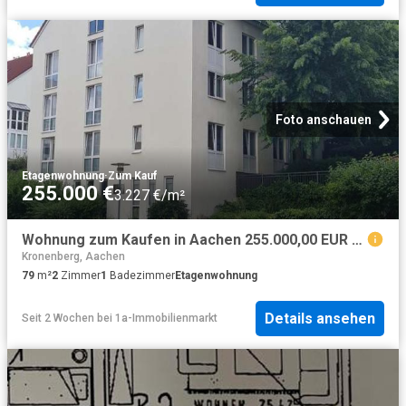
Foto anschauen
Etagenwohnung
·
Zum Kauf
255.000 €
3.227 €/m²
Wohnung zum Kaufen in Aachen 255.000,00 EUR 79.2 m²
Kronenberg, Aachen
79
m²
2
Zimmer
1
Badezimmer
Etagenwohnung
Details ansehen
Seit 2 Wochen
bei
1a-Immobilienmarkt