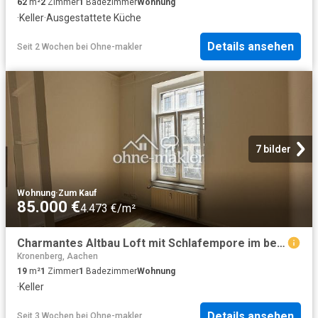
62
m²
2
Zimmer
1
Badezimmer
Wohnung
·
Keller
·
Ausgestattete Küche
Details ansehen
Seit 2 Wochen
bei
Ohne-makler
7 bilder
Wohnung
·
Zum Kauf
85.000 €
4.473 €/m²
Charmantes Altbau Loft mit Schlafempore im beliebten Frankenberger Viertel
Kronenberg, Aachen
19
m²
1
Zimmer
1
Badezimmer
Wohnung
·
Keller
Details ansehen
Seit 3 Wochen
bei
Ohne-makler