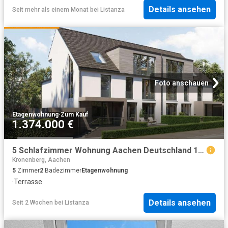
Details ansehen
Seit mehr als einem Monat
bei
Listanza
Foto anschauen
Etagenwohnung
·
Zum Kauf
1.374.000 €
5 Schlafzimmer Wohnung Aachen Deutschland 104369993
Kronenberg, Aachen
5
Zimmer
2
Badezimmer
Etagenwohnung
·
Terrasse
Details ansehen
Seit 2 Wochen
bei
Listanza