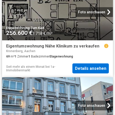
Foto anschauen
Etagenwohnung
·
Zum Kauf
256.600 €
3.718 €/m²
Eigentumswohnung Nähe Klinikum zu verkaufen
Kronenberg, Aachen
69
m²
1
Zimmer
1
Badezimmer
Etagenwohnung
Seit mehr als einem Monat
bei
1a-
Details ansehen
Immobilienmarkt
Foto anschauen