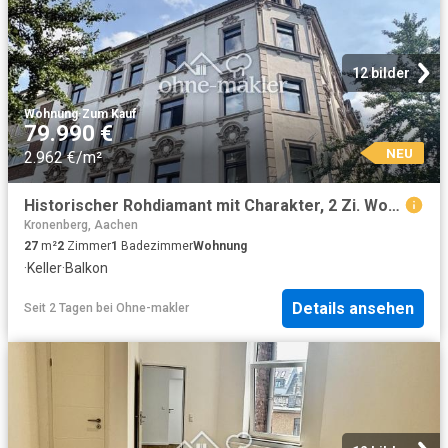
12 bilder
Wohnung
·
Zum Kauf
79.990 €
NEU
2.962 €/m²
Historischer Rohdiamant mit Charakter, 2 Zi. Wohnung denkmalgeschützt vermietet
Kronenberg, Aachen
27
m²
2
Zimmer
1
Badezimmer
Wohnung
·
Keller
·
Balkon
Details ansehen
Seit 2 Tagen
bei
Ohne-makler