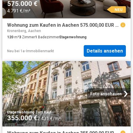
575.000 €
NEU
4.791 €/m²
Wohnung zum Kaufen in Aachen 575.000,00 EUR 120.72 m²
Kronenberg, Aachen
120
m²
3
Zimmer
1
Badezimmer
Etagenwohnung
Details ansehen
Neu
bei
1a-Immobilienmarkt
Foto anschauen
Etagenwohnung
·
Zum Kauf
355.000 €
2.431 €/m²