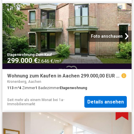
Foto anschauen
Etagenwohnung
·
Zum Kauf
299.000 €
2.646 €/m²
Wohnung zum Kaufen in Aachen 299.000,00 EUR 113 m²
Kronenberg, Aachen
113
m²
4
Zimmer
1
Badezimmer
Etagenwohnung
Seit mehr als einem Monat
bei
1a-
Details ansehen
Immobilienmarkt