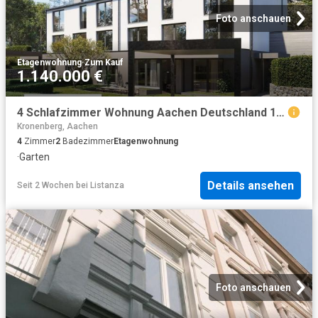
Foto anschauen
Etagenwohnung
·
Zum Kauf
1.140.000 €
4 Schlafzimmer Wohnung Aachen Deutschland 104369992
Kronenberg, Aachen
4
Zimmer
2
Badezimmer
Etagenwohnung
·
Garten
Details ansehen
Seit 2 Wochen
bei
Listanza
Foto anschauen