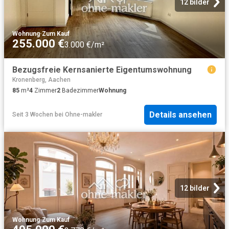
12 bilder
Wohnung
·
Zum Kauf
255.000 €
3.000 €/m²
Bezugsfreie Kernsanierte Eigentumswohnung
Kronenberg, Aachen
85
m²
4
Zimmer
2
Badezimmer
Wohnung
Details ansehen
Seit 3 Wochen
bei
Ohne-makler
12 bilder
Wohnung
·
Zum Kauf