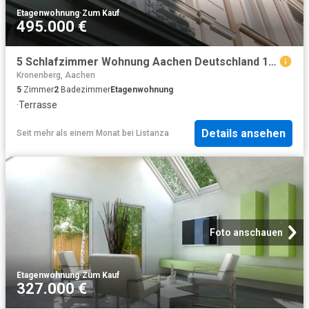
Etagenwohnung
·
Zum Kauf
495.000 €
5 Schlafzimmer Wohnung Aachen Deutschland 103427326
Kronenberg, Aachen
5
Zimmer
2
Badezimmer
Etagenwohnung
·
Terrasse
Details ansehen
Seit mehr als einem Monat
bei
Listanza
Foto anschauen
Etagenwohnung
·
Zum Kauf
327.000 €