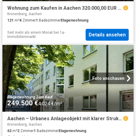
Wohnung zum Kaufen in Aachen 320.000,00 EUR 121 m²
Kronenberg, Aachen
121
m²
4
Zimmer
1
Badezimmer
Etagenwohnung
Seit mehr als einem Monat
bei
1a-
Details ansehen
Immobilienmarkt
Foto anschauen
Etagenwohnung
·
Zum Kauf
249.500 €
4.024 €/m²
Aachen – Urbanes Anlageobjekt mit klarer Struktur und Balkon
Kronenberg, Aachen
62
m²
2
Zimmer
1
Badezimmer
Etagenwohnung