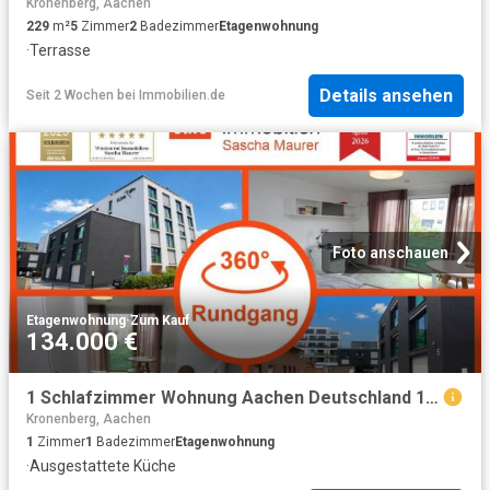
Kronenberg, Aachen
229
m²
5
Zimmer
2
Badezimmer
Etagenwohnung
·
Terrasse
Details ansehen
Seit 2 Wochen
bei
Immobilien.de
Foto anschauen
Etagenwohnung
·
Zum Kauf
134.000 €
1 Schlafzimmer Wohnung Aachen Deutschland 102885817
Kronenberg, Aachen
1
Zimmer
1
Badezimmer
Etagenwohnung
·
Ausgestattete Küche