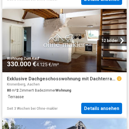
12 bilder
Wohnung
·
Zum Kauf
330.000 €
4.125 €/m²
Exklusive Dachgeschosswohnung mit Dachterrasse, Empore und Altbaucharme
Kronenberg, Aachen
80
m²
2
Zimmer
1
Badezimmer
Wohnung
·
Terrasse
Details ansehen
Seit 3 Wochen
bei
Ohne-makler