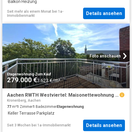
·
Balkon
·
Heizung
Seit mehr als einem Monat
bei
1a-
Details ansehen
Immobilienmarkt
Foto anschauen
Etagenwohnung
·
Zum Kauf
279.000 €
3.623 €/m²
Aachen RWTH Westviertel: Maisonettewohnung mit Dachterrasse
Kronenberg, Aachen
77
m²
1
Zimmer
1
Badezimmer
Etagenwohnung
·
Keller
·
Terrasse
·
Parkplatz
Details ansehen
Seit 3 Wochen
bei
1a-Immobilienmarkt