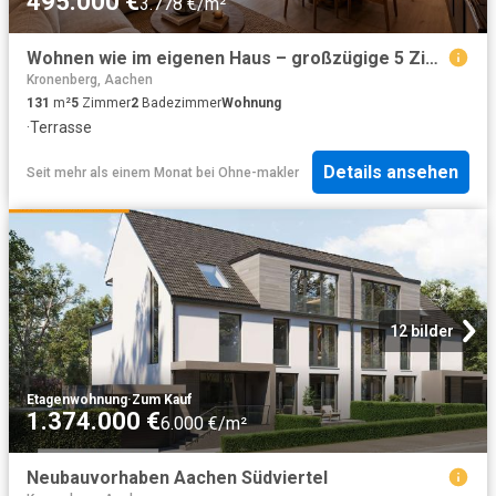
495.000 €
3.778 €/m²
Wohnen wie im eigenen Haus – großzügige 5 Zimmer Wohnung im kernsanierten Denkmal
Kronenberg, Aachen
131
m²
5
Zimmer
2
Badezimmer
Wohnung
·
Terrasse
Details ansehen
Seit mehr als einem Monat
bei
Ohne-makler
12 bilder
Etagenwohnung
·
Zum Kauf
1.374.000 €
6.000 €/m²
Neubauvorhaben Aachen Südviertel