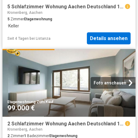
5 Schlafzimmer Wohnung Aachen Deutschland 104803841
Kronenberg, Aachen
5
Zimmer
Etagenwohnung
·
Keller
Details ansehen
Seit 4 Tagen
bei
Listanza
Foto anschauen
Etagenwohnung
·
Zum Kauf
99.000 €
2 Schlafzimmer Wohnung Aachen Deutschland 104472582
Kronenberg, Aachen
2
Zimmer
1
Badezimmer
Etagenwohnung