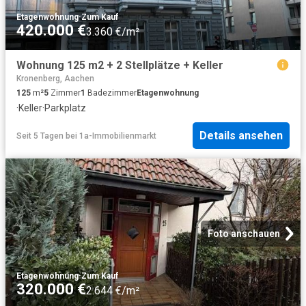
Etagenwohnung
·
Zum Kauf
420.000 €
3.360 €/m²
Wohnung 125 m2 + 2 Stellplätze + Keller
Kronenberg, Aachen
125
m²
5
Zimmer
1
Badezimmer
Etagenwohnung
·
Keller
·
Parkplatz
Details ansehen
Seit 5 Tagen
bei
1a-Immobilienmarkt
Foto anschauen
Etagenwohnung
·
Zum Kauf
320.000 €
2.644 €/m²