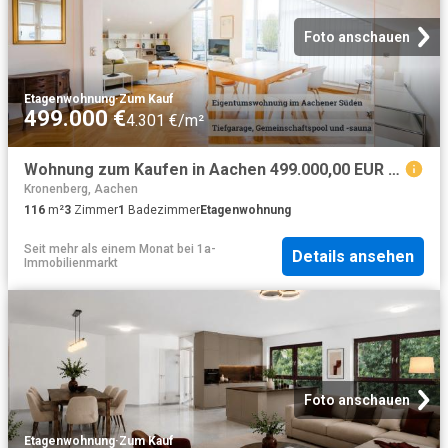
Foto anschauen
Etagenwohnung
·
Zum Kauf
499.000 €
4.301 €/m²
Wohnung zum Kaufen in Aachen 499.000,00 EUR 116 m²
Kronenberg, Aachen
116
m²
3
Zimmer
1
Badezimmer
Etagenwohnung
Seit mehr als einem Monat
bei
1a-
Details ansehen
Immobilienmarkt
Foto anschauen
Etagenwohnung
·
Zum Kauf