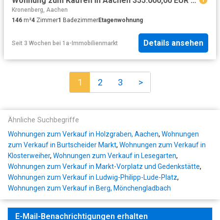
Wohnung zum Kaufen in Aachen 355.000,00 EUR 146.02 m²
Kronenberg, Aachen
146
m²
4
Zimmer
1
Badezimmer
Etagenwohnung
Details ansehen
Seit 3 Wochen
bei
1a-Immobilienmarkt
1
2
3
>
Ähnliche Suchbegriffe
Wohnungen zum Verkauf in Holzgraben, Aachen
,
Wohnungen
zum Verkauf in Burtscheider Markt
,
Wohnungen zum Verkauf in
Klosterweiher
,
Wohnungen zum Verkauf in Lesegarten
,
Wohnungen zum Verkauf in Markt-Vorplatz und Gedenkstätte
,
Wohnungen zum Verkauf in Ludwig-Philipp-Lude-Platz
,
Wohnungen zum Verkauf in Berg, Mönchengladbach
E-Mail-Benachrichtigungen erhalten