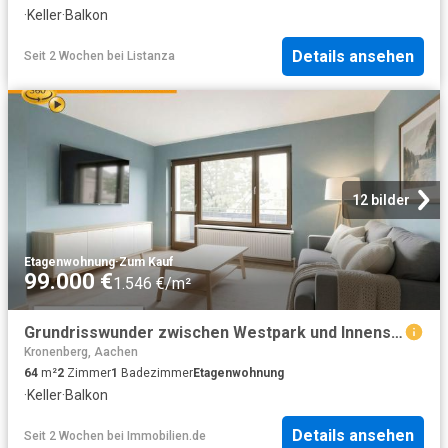
·
Keller
·
Balkon
Details ansehen
Seit 2 Wochen
bei
Listanza
12 bilder
Etagenwohnung
·
Zum Kauf
99.000 €
1.546 €/m²
Grundrisswunder zwischen Westpark und Innenstadt für vorausschauende Käufer
Kronenberg, Aachen
64
m²
2
Zimmer
1
Badezimmer
Etagenwohnung
·
Keller
·
Balkon
Details ansehen
Seit 2 Wochen
bei
Immobilien.de