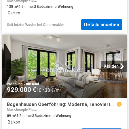
Max-Joseph-Platz
138
m²
4
Zimmer
2
Badezimmer
Wohnung
·
Garten
Details ansehen
Seit letzter Woche
bei
Ohne-makler
9 bilder
Wohnung
·
Zum Kauf
929.000 €
10.438 €/m²
Bogenhausen Oberföhring: Moderne, renovierte 3 Zi. Wohnung nahe Isarhochufer 89 m², Süd Balkon, TG
Max-Joseph-Platz
89
m²
3
Zimmer
2
Badezimmer
Wohnung
·
Balkon