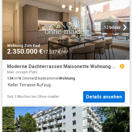
12 bilder
Wohnung
·
Zum Kauf
2.350.000 €
17.537 €/m²
Moderne Dachterrassen Maisonette Wohnung mit denkmalgeschütztem Altbauflair
Max-Joseph-Platz
134
m²
4
Zimmer
2
Badezimmer
Wohnung
·
Keller
·
Terrasse
·
Aufzug
Details ansehen
Seit 3 Wochen
bei
Ohne-makler