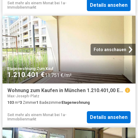
Seit mehr als einem Monat
bei
1a-
Details ansehen
Immobilienmarkt
Foto anschauen
Etagenwohnung
·
Zum Kauf
1.210.401 €
11.751 €/m²
Wohnung zum Kaufen in München 1.210.401,00 EUR 103.6 m²
Max-Joseph-Platz
103
m²
3
Zimmer
1
Badezimmer
Etagenwohnung
Seit mehr als einem Monat
bei
1a-
Details ansehen
Immobilienmarkt