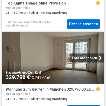
Top Kapitalanlage ohne Provision
Max-Joseph-Platz
25
m²
1
Zimmer
1
Badezimmer
Etagenwohnung
Seit mehr als einem Monat
bei
1a-
Details ansehen
Immobilienmarkt
Foto anschauen
Etagenwohnung
·
Zum Kauf
329.798 €
13.741 €/m²
Wohnung zum Kaufen in München 329.798,00 EUR 24.2 m²
Max-Joseph-Platz
24
m²
1
Zimmer
1
Badezimmer
Etagenwohnung