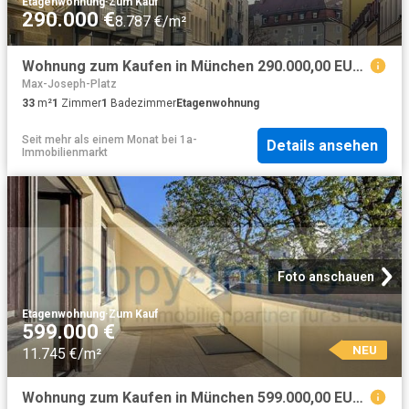
Etagenwohnung
·
Zum Kauf
290.000 €
8.787 €/m²
Wohnung zum Kaufen in München 290.000,00 EUR 33 m²
Max-Joseph-Platz
33
m²
1
Zimmer
1
Badezimmer
Etagenwohnung
Seit mehr als einem Monat
bei
1a-
Details ansehen
Immobilienmarkt
Foto anschauen
Etagenwohnung
·
Zum Kauf
599.000 €
NEU
11.745 €/m²
Wohnung zum Kaufen in München 599.000,00 EUR 51 m²