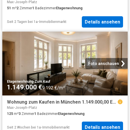
Max-Joseph-Platz
51
m²
2
Zimmer
1
Badezimmer
Etagenwohnung
Details ansehen
Seit 2 Tagen
bei
1a-Immobilienmarkt
Foto anschauen
Etagenwohnung
·
Zum Kauf
1.149.000 €
9.192 €/m²
Wohnung zum Kaufen in München 1.149.000,00 EUR 125 m²
Max-Joseph-Platz
125
m²
3
Zimmer
1
Badezimmer
Etagenwohnung
Details ansehen
Seit 2 Wochen
bei
1a-Immobilienmarkt