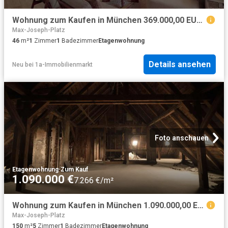
Wohnung zum Kaufen in München 369.000,00 EUR 46 m²
Max-Joseph-Platz
46
m²
1
Zimmer
1
Badezimmer
Etagenwohnung
Details ansehen
Neu
bei
1a-Immobilienmarkt
Foto anschauen
Etagenwohnung
·
Zum Kauf
1.090.000 €
7.266 €/m²
Wohnung zum Kaufen in München 1.090.000,00 EUR 150 m²
Max-Joseph-Platz
150
m²
5
Zimmer
1
Badezimmer
Etagenwohnung