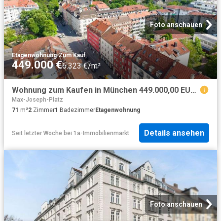
Foto anschauen
Etagenwohnung
·
Zum Kauf
449.000 €
6.323 €/m²
Wohnung zum Kaufen in München 449.000,00 EUR 71 m²
Max-Joseph-Platz
71
m²
2
Zimmer
1
Badezimmer
Etagenwohnung
Details ansehen
Seit letzter Woche
bei
1a-Immobilienmarkt
Foto anschauen