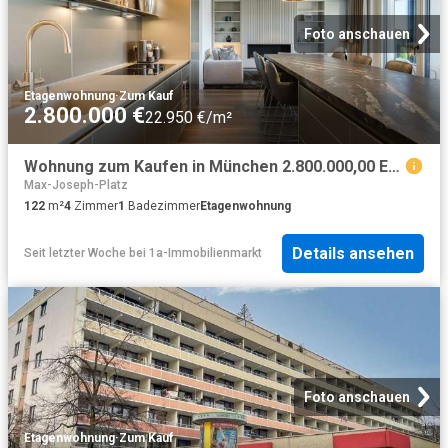
Foto anschauen
Etagenwohnung
·
Zum Kauf
2.800.000 €
22.950 €/m²
Wohnung zum Kaufen in München 2.800.000,00 EUR 122 m²
Max-Joseph-Platz
122
m²
4
Zimmer
1
Badezimmer
Etagenwohnung
Details ansehen
Seit letzter Woche
bei
1a-Immobilienmarkt
Foto anschauen
Etagenwohnung
·
Zum Kauf