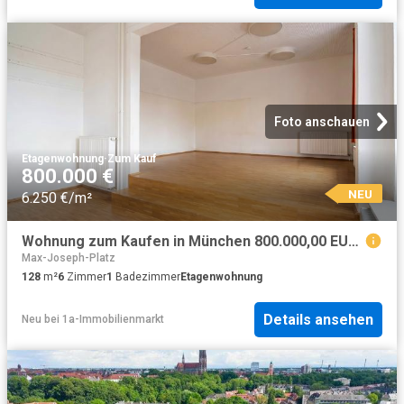
Foto anschauen
Etagenwohnung
·
Zum Kauf
800.000 €
NEU
6.250 €/m²
Wohnung zum Kaufen in München 800.000,00 EUR 128 m²
Max-Joseph-Platz
128
m²
6
Zimmer
1
Badezimmer
Etagenwohnung
Details ansehen
Neu
bei
1a-Immobilienmarkt