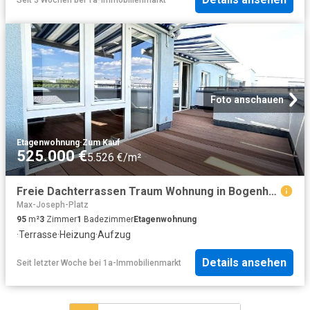
Foto anschauen
Etagenwohnung
·
Zum Kauf
525.000 €
5.526 €/m²
Freie Dachterrassen Traum Wohnung in Bogenhausen Erbpacht
Max-Joseph-Platz
95
m²
3
Zimmer
1
Badezimmer
Etagenwohnung
·
Terrasse
·
Heizung
·
Aufzug
Details ansehen
Seit letzter Woche
bei
1a-Immobilienmarkt