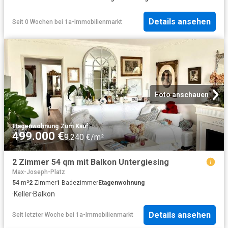
Details ansehen
Seit 0 Wochen
bei
1a-Immobilienmarkt
Foto anschauen
Etagenwohnung
·
Zum Kauf
499.000 €
9.240 €/m²
2 Zimmer 54 qm mit Balkon Untergiesing
Max-Joseph-Platz
54
m²
2
Zimmer
1
Badezimmer
Etagenwohnung
·
Keller
·
Balkon
Details ansehen
Seit letzter Woche
bei
1a-Immobilienmarkt