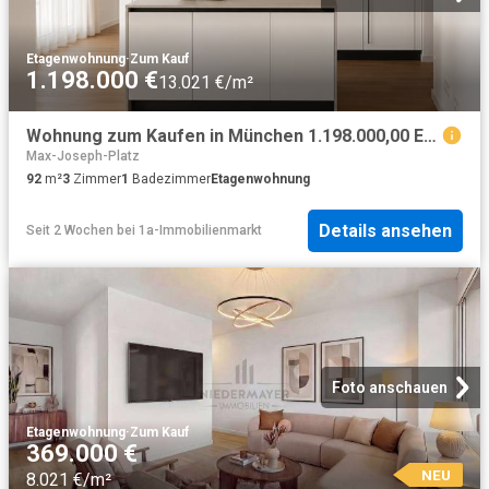
Etagenwohnung
·
Zum Kauf
1.198.000 €
13.021 €/m²
Wohnung zum Kaufen in München 1.198.000,00 EUR 92 m²
Max-Joseph-Platz
92
m²
3
Zimmer
1
Badezimmer
Etagenwohnung
Details ansehen
Seit 2 Wochen
bei
1a-Immobilienmarkt
Foto anschauen
Etagenwohnung
·
Zum Kauf
369.000 €
NEU
8.021 €/m²