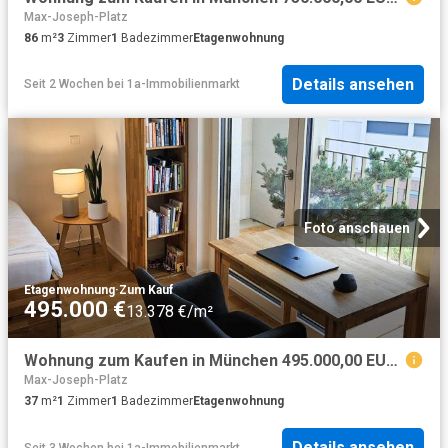
Max-Joseph-Platz
86
m²
3
Zimmer
1
Badezimmer
Etagenwohnung
Details ansehen
Seit 2 Wochen
bei
1a-Immobilienmarkt
Foto anschauen
Etagenwohnung
·
Zum Kauf
495.000 €
13.378 €/m²
Wohnung zum Kaufen in München 495.000,00 EUR 37 m²
Max-Joseph-Platz
37
m²
1
Zimmer
1
Badezimmer
Etagenwohnung
Details ansehen
Seit 3 Wochen
bei
1a-Immobilienmarkt