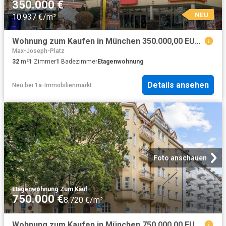
350.000 €
NEU
10.937 €/m²
Wohnung zum Kaufen in München 350.000,00 EUR 32 m²
Max-Joseph-Platz
32
m²
1
Zimmer
1
Badezimmer
Etagenwohnung
Details ansehen
Neu
bei
1a-Immobilienmarkt
Foto anschauen
Etagenwohnung
·
Zum Kauf
750.000 €
8.720 €/m²
Wohnung zum Kaufen in München 750.000,00 EUR 86.72 m²