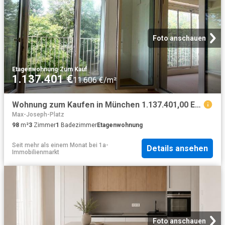
Foto anschauen
Etagenwohnung
·
Zum Kauf
1.137.401 €
11.606 €/m²
Wohnung zum Kaufen in München 1.137.401,00 EUR 98.01 m²
Max-Joseph-Platz
98
m²
3
Zimmer
1
Badezimmer
Etagenwohnung
Seit mehr als einem Monat
bei
1a-
Details ansehen
Immobilienmarkt
Foto anschauen