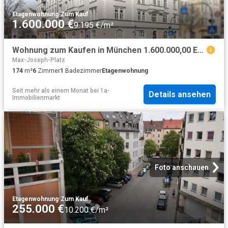
Etagenwohnung
·
Zum Kauf
1.600.000 €
9.195 €/m²
Wohnung zum Kaufen in München 1.600.000,00 EUR 174 m²
Max-Joseph-Platz
174
m²
6
Zimmer
1
Badezimmer
Etagenwohnung
Seit mehr als einem Monat
bei
1a-
Details ansehen
Immobilienmarkt
Foto anschauen
Etagenwohnung
·
Zum Kauf
255.000 €
10.200 €/m²