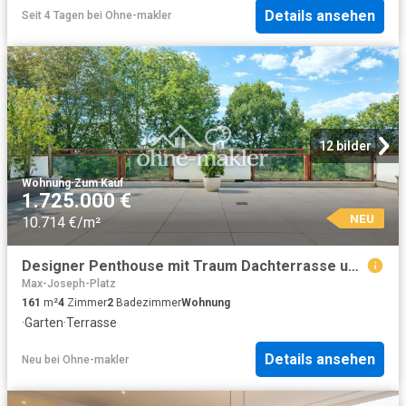
Details ansehen
Seit 4 Tagen
bei
Ohne-makler
12 bilder
Wohnung
·
Zum Kauf
1.725.000 €
NEU
10.714 €/m²
Designer Penthouse mit Traum Dachterrasse und Blick über Isarhochufer: PROVISIONSFREI
Max-Joseph-Platz
161
m²
4
Zimmer
2
Badezimmer
Wohnung
·
Garten
·
Terrasse
Details ansehen
Neu
bei
Ohne-makler