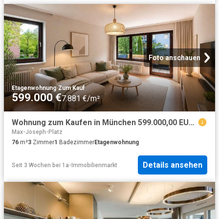
Foto anschauen
Etagenwohnung
·
Zum Kauf
599.000 €
7.881 €/m²
Wohnung zum Kaufen in München 599.000,00 EUR 76.97 m²
Max-Joseph-Platz
76
m²
3
Zimmer
1
Badezimmer
Etagenwohnung
Details ansehen
Seit 3 Wochen
bei
1a-Immobilienmarkt