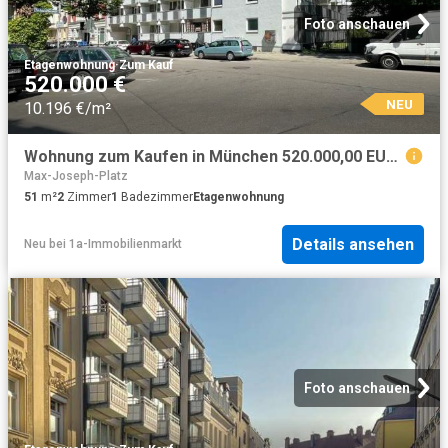
Foto anschauen
Etagenwohnung
·
Zum Kauf
520.000 €
NEU
10.196 €/m²
Wohnung zum Kaufen in München 520.000,00 EUR 51 m²
Max-Joseph-Platz
51
m²
2
Zimmer
1
Badezimmer
Etagenwohnung
Details ansehen
Neu
bei
1a-Immobilienmarkt
Foto anschauen