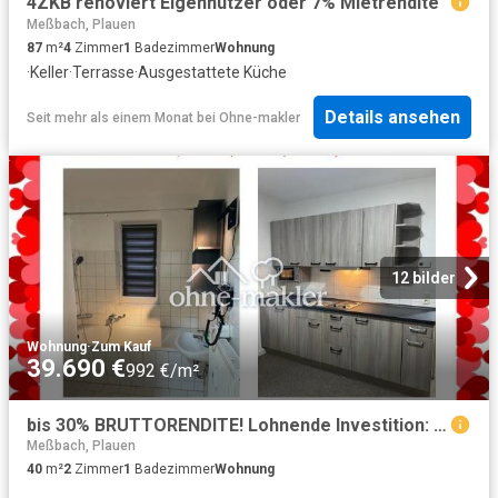
4ZKB renoviert Eigennutzer oder 7% Mietrendite
Meßbach, Plauen
87
m²
4
Zimmer
1
Badezimmer
Wohnung
·
Keller
·
Terrasse
·
Ausgestattete Küche
Details ansehen
Seit mehr als einem Monat
bei
Ohne-makler
12 bilder
Wohnung
·
Zum Kauf
39.690 €
992 €/m²
bis 30% BRUTTORENDITE! Lohnende Investition: Vollmöblierte FERIENWOHNUNG in Plauen
Meßbach, Plauen
40
m²
2
Zimmer
1
Badezimmer
Wohnung