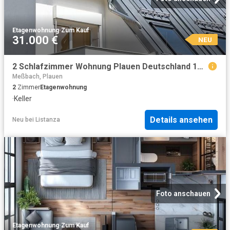
Etagenwohnung
·
Zum Kauf
31.000 €
NEU
2 Schlafzimmer Wohnung Plauen Deutschland 104798708
Meßbach, Plauen
2
Zimmer
Etagenwohnung
·
Keller
Details ansehen
Neu
bei
Listanza
Foto anschauen
Etagenwohnung
·
Zum Kauf