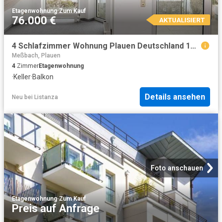
Etagenwohnung
·
Zum Kauf
76.000 €
AKTUALISIERT
4 Schlafzimmer Wohnung Plauen Deutschland 104797916
Meßbach, Plauen
4
Zimmer
Etagenwohnung
·
Keller
·
Balkon
Details ansehen
Neu
bei
Listanza
Foto anschauen
Etagenwohnung
·
Zum Kauf
Preis auf Anfrage