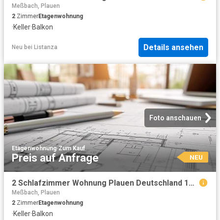
Meßbach, Plauen
2
Zimmer
Etagenwohnung
·
Keller
·
Balkon
Details ansehen
Neu
bei
Listanza
Foto anschauen
Etagenwohnung
·
Zum Kauf
Preis auf Anfrage
NEU
2 Schlafzimmer Wohnung Plauen Deutschland 104798703
Meßbach, Plauen
2
Zimmer
Etagenwohnung
·
Keller
·
Balkon