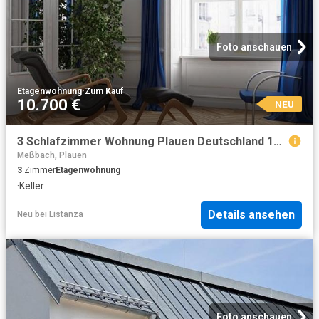
Foto anschauen
Etagenwohnung
·
Zum Kauf
10.700 €
NEU
3 Schlafzimmer Wohnung Plauen Deutschland 104798719
Meßbach, Plauen
3
Zimmer
Etagenwohnung
·
Keller
Details ansehen
Neu
bei
Listanza
Foto anschauen