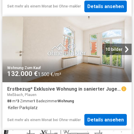
Details ansehen
Seit mehr als einem Monat
bei
Ohne-makler
10 bilder
Wohnung
·
Zum Kauf
132.000 €
1.500 €/m²
Erstbezug* Exklusive Wohnung in sanierter Jugendstilvilla mit Garage
Meßbach, Plauen
88
m²
3
Zimmer
1
Badezimmer
Wohnung
·
Keller
·
Parkplatz
Details ansehen
Seit mehr als einem Monat
bei
Ohne-makler