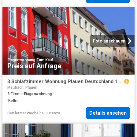
Foto anschauen
Etagenwohnung
·
Zum Kauf
Preis auf Anfrage
3 Schlafzimmer Wohnung Plauen Deutschland 104436010
Meßbach, Plauen
3
Zimmer
Etagenwohnung
·
Keller
Details ansehen
Seit letzter Woche
bei
Listanza