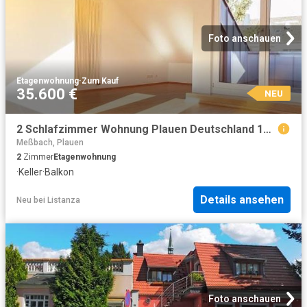
Foto anschauen
Etagenwohnung
·
Zum Kauf
35.600 €
NEU
2 Schlafzimmer Wohnung Plauen Deutschland 104797920
Meßbach, Plauen
2
Zimmer
Etagenwohnung
·
Keller
·
Balkon
Details ansehen
Neu
bei
Listanza
Foto anschauen