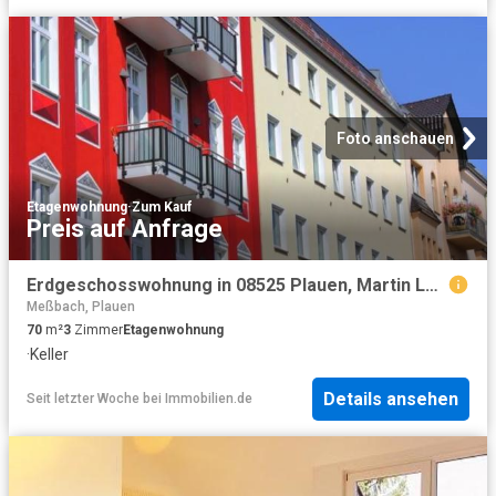
Foto anschauen
Etagenwohnung
·
Zum Kauf
Preis auf Anfrage
Erdgeschosswohnung in 08525 Plauen, Martin Luther Str
Meßbach, Plauen
70
m²
3
Zimmer
Etagenwohnung
·
Keller
Details ansehen
Seit letzter Woche
bei
Immobilien.de