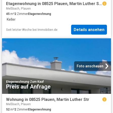
Etagenwohnung in 08525 Plauen, Martin Luther Str
Meßbach, Plauen
45
m²
2
Zimmer
Etagenwohnung
·
Keller
Details ansehen
Seit letzter Woche
bei
Immobilien.de
Foto anschauen
Etagenwohnung
·
Zum Kauf
Preis auf Anfrage
Wohnung in 08525 Plauen, Martin Luther Str
Meßbach, Plauen
52
m²
2
Zimmer
Etagenwohnung