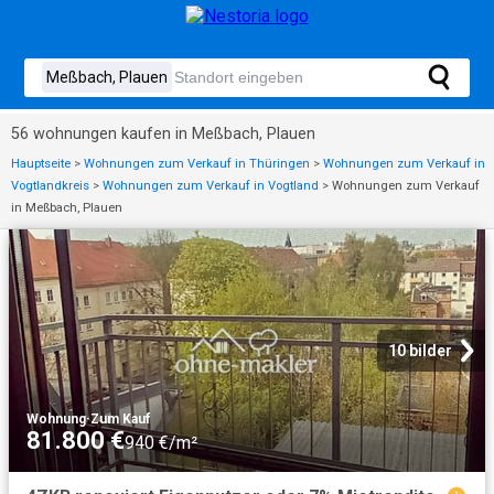
56 wohnungen kaufen in Meßbach, Plauen
Hauptseite
>
Wohnungen zum Verkauf in Thüringen
>
Wohnungen zum Verkauf in
Vogtlandkreis
>
Wohnungen zum Verkauf in Vogtland
>
Wohnungen zum Verkauf
in Meßbach, Plauen
10 bilder
Wohnung
·
Zum Kauf
81.800 €
940 €/m²