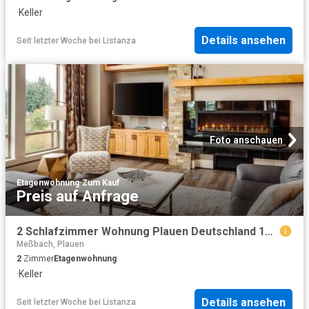
·
Keller
Details ansehen
Seit letzter Woche
bei
Listanza
Foto anschauen
Etagenwohnung
·
Zum Kauf
Preis auf Anfrage
2 Schlafzimmer Wohnung Plauen Deutschland 104436011
Meßbach, Plauen
2
Zimmer
Etagenwohnung
·
Keller
Details ansehen
Seit letzter Woche
bei
Listanza