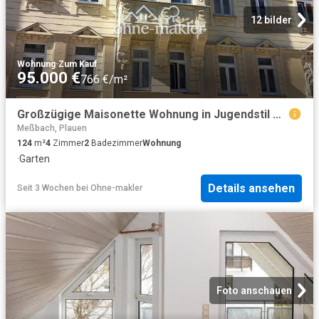
12 bilder
Wohnung
·
Zum Kauf
95.000 €
766 €/m²
Großzügige Maisonette Wohnung in Jugendstil Haus mit Potenzial – direkt im Zentrum von Plauen
Meßbach, Plauen
124
m²
4
Zimmer
2
Badezimmer
Wohnung
·
Garten
Details ansehen
Seit 3 Wochen
bei
Ohne-makler
Foto anschauen