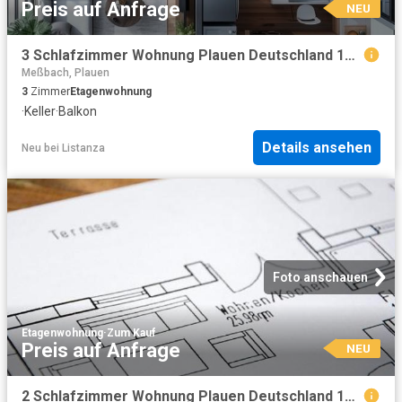
Preis auf Anfrage
NEU
3 Schlafzimmer Wohnung Plauen Deutschland 104798705
Meßbach, Plauen
3
Zimmer
Etagenwohnung
·
Keller
·
Balkon
Details ansehen
Neu
bei
Listanza
Foto anschauen
Etagenwohnung
·
Zum Kauf
Preis auf Anfrage
NEU
2 Schlafzimmer Wohnung Plauen Deutschland 104798704