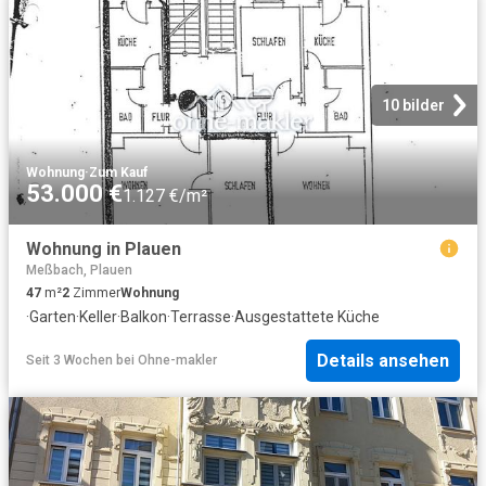
10 bilder
Wohnung
·
Zum Kauf
53.000 €
1.127 €/m²
Wohnung in Plauen
Meßbach, Plauen
47
m²
2
Zimmer
Wohnung
·
Garten
·
Keller
·
Balkon
·
Terrasse
·
Ausgestattete Küche
Details ansehen
Seit 3 Wochen
bei
Ohne-makler