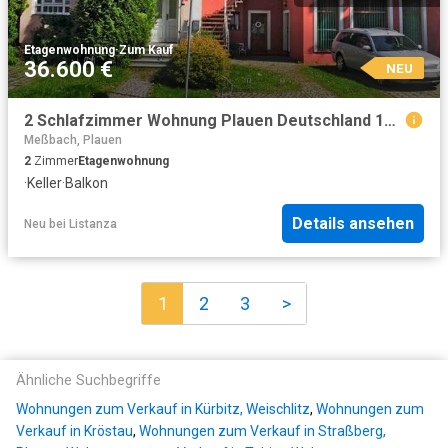
Etagenwohnung
·
Zum Kauf
36.600 €
NEU
2 Schlafzimmer Wohnung Plauen Deutschland 104797918
Meßbach, Plauen
2
Zimmer
Etagenwohnung
·
Keller
·
Balkon
Details ansehen
Neu
bei
Listanza
1
2
3
>
Ähnliche Suchbegriffe
Wohnungen zum Verkauf in Kürbitz, Weischlitz
,
Wohnungen zum
Verkauf in Kröstau
,
Wohnungen zum Verkauf in Straßberg,