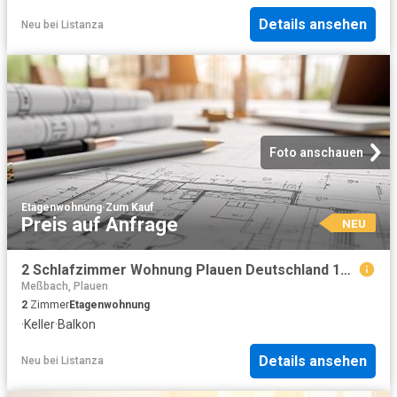
Details ansehen
Neu
bei
Listanza
Foto anschauen
Etagenwohnung
·
Zum Kauf
Preis auf Anfrage
NEU
2 Schlafzimmer Wohnung Plauen Deutschland 104798702
Meßbach, Plauen
2
Zimmer
Etagenwohnung
·
Keller
·
Balkon
Details ansehen
Neu
bei
Listanza