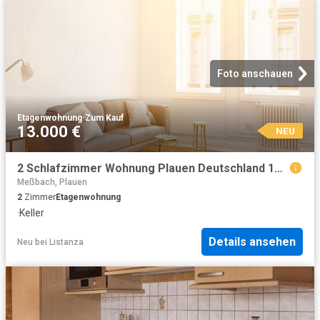
Foto anschauen
Etagenwohnung
·
Zum Kauf
13.000 €
NEU
2 Schlafzimmer Wohnung Plauen Deutschland 104798617
Meßbach, Plauen
2
Zimmer
Etagenwohnung
·
Keller
Details ansehen
Neu
bei
Listanza