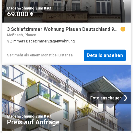
Etagenwohnung
·
Zum Kauf
69.000 €
3 Schlafzimmer Wohnung Plauen Deutschland 97639222
Meßbach, Plauen
3
Zimmer
1
Badezimmer
Etagenwohnung
Details ansehen
Seit mehr als einem Monat
bei
Listanza
Foto anschauen
Etagenwohnung
·
Zum Kauf
Preis auf Anfrage