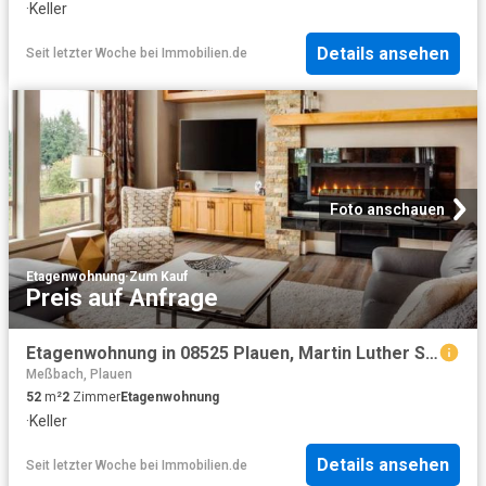
·
Keller
Details ansehen
Seit letzter Woche
bei
Immobilien.de
Foto anschauen
Etagenwohnung
·
Zum Kauf
Preis auf Anfrage
Etagenwohnung in 08525 Plauen, Martin Luther Str
Meßbach, Plauen
52
m²
2
Zimmer
Etagenwohnung
·
Keller
Details ansehen
Seit letzter Woche
bei
Immobilien.de