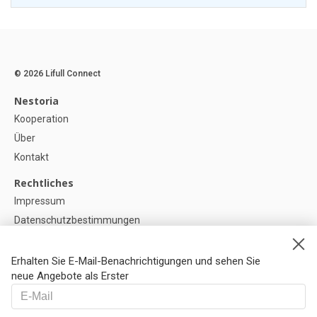
© 2026 Lifull Connect
Nestoria
Kooperation
Über
Kontakt
Rechtliches
Impressum
Datenschutzbestimmungen
Politik zur Verwendung von Cookies
Cookie-Einstellunge
Erhalten Sie E-Mail-Benachrichtigungen und sehen Sie
neue Angebote als Erster
Hilfe
FAQ