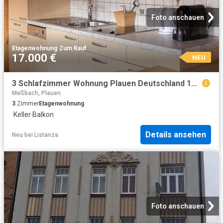
Foto anschauen
Etagenwohnung
·
Zum Kauf
17.000 €
NEU
3 Schlafzimmer Wohnung Plauen Deutschland 104798608
Meßbach, Plauen
3
Zimmer
Etagenwohnung
·
Keller
·
Balkon
Details ansehen
Neu
bei
Listanza
Foto anschauen