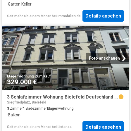
·
Garten
·
Keller
Details ansehen
Seit mehr als einem Monat
bei
Immobilien.de
Foto anschauen
Etagenwohnung
·
Zum Kauf
329.000 €
3 Schlafzimmer Wohnung Bielefeld Deutschland 103413458
Siegfriedplatz, Bielefeld
3
Zimmer
1
Badezimmer
Etagenwohnung
·
Balkon
Details ansehen
Seit mehr als einem Monat
bei
Listanza