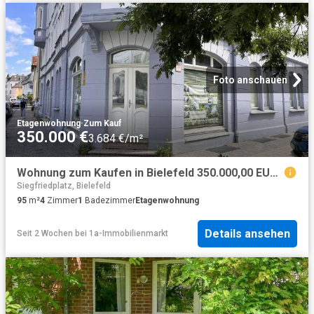
Foto anschauen
Etagenwohnung
·
Zum Kauf
350.000 €
3.684 €/m²
Wohnung zum Kaufen in Bielefeld 350.000,00 EUR 95 m²
Siegfriedplatz, Bielefeld
95
m²
4
Zimmer
1
Badezimmer
Etagenwohnung
Details ansehen
Seit 2 Wochen
bei
1a-Immobilienmarkt