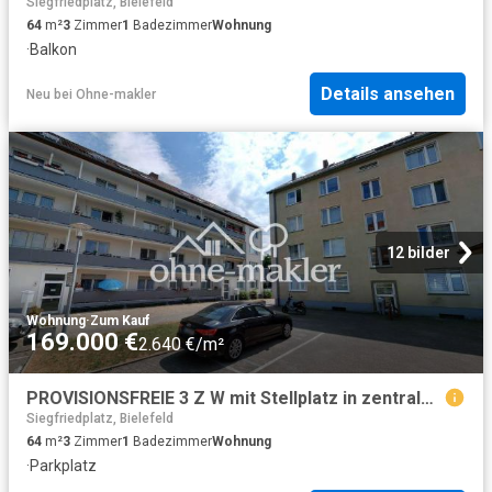
Siegfriedplatz, Bielefeld
64
m²
3
Zimmer
1
Badezimmer
Wohnung
·
Balkon
Details ansehen
Neu
bei
Ohne-makler
12 bilder
Wohnung
·
Zum Kauf
169.000 €
2.640 €/m²
PROVISIONSFREIE 3 Z W mit Stellplatz in zentraler Lage von Bielefeld
Siegfriedplatz, Bielefeld
64
m²
3
Zimmer
1
Badezimmer
Wohnung
·
Parkplatz