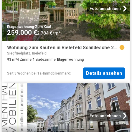
Foto anschauen
Etagenwohnung
·
Zum Kauf
259.000 €
2.784 €/m²
Wohnung zum Kaufen in Bielefeld Schildesche 259.000,00 EUR 93.72 m²
Siegfriedplatz, Bielefeld
93
m²
4
Zimmer
1
Badezimmer
Etagenwohnung
Details ansehen
Seit 3 Wochen
bei
1a-Immobilienmarkt
Foto anschauen