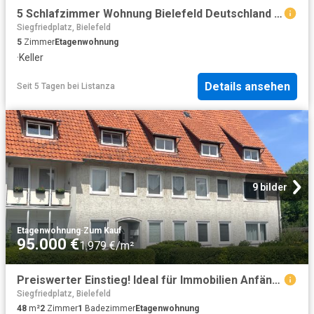
5 Schlafzimmer Wohnung Bielefeld Deutschland 104798567
Siegfriedplatz, Bielefeld
5
Zimmer
Etagenwohnung
·
Keller
Details ansehen
Seit 5 Tagen
bei
Listanza
9 bilder
Etagenwohnung
·
Zum Kauf
95.000 €
1.979 €/m²
Preiswerter Einstieg! Ideal für Immobilien Anfänger oder einfach für zwischendurch!
Siegfriedplatz, Bielefeld
48
m²
2
Zimmer
1
Badezimmer
Etagenwohnung