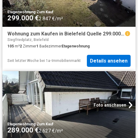
Etagenwohnung
·
Zum Kauf
299.000 €
2.847 €/m²
Wohnung zum Kaufen in Bielefeld Quelle 299.000,00 EUR 105.97 m²
Siegfriedplatz, Bielefeld
105
m²
2
Zimmer
1
Badezimmer
Etagenwohnung
Details ansehen
Seit letzter Woche
bei
1a-Immobilienmarkt
Foto anschauen
Etagenwohnung
·
Zum Kauf
289.000 €
2.627 €/m²