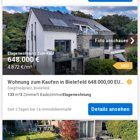
Foto anschauen
Etagenwohnung
·
Zum Kauf
648.000 €
NEU
4.872 €/m²
Wohnung zum Kaufen in Bielefeld 648.000,00 EUR 133 m²
Siegfriedplatz, Bielefeld
133
m²
3
Zimmer
1
Badezimmer
Etagenwohnung
Details ansehen
Seit 2 Tagen
bei
1a-Immobilienmarkt