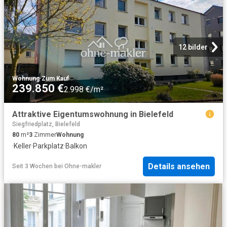
12 bilder
Wohnung
·
Zum Kauf
239.850 €
2.998 €/m²
Attraktive Eigentumswohnung in Bielefeld
Siegfriedplatz, Bielefeld
80
m²
3
Zimmer
Wohnung
·
Keller
·
Parkplatz
·
Balkon
Details ansehen
Seit 3 Wochen
bei
Ohne-makler