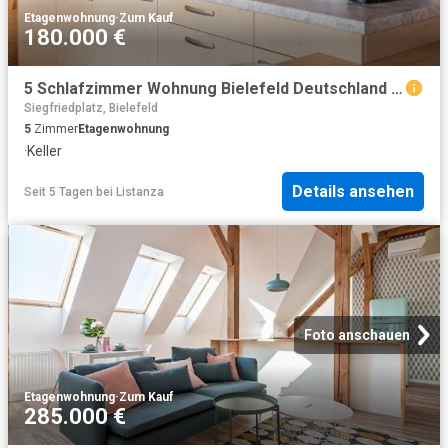
Etagenwohnung
·
Zum Kauf
180.000 €
5 Schlafzimmer Wohnung Bielefeld Deutschland 104798634
Siegfriedplatz, Bielefeld
5
Zimmer
Etagenwohnung
·
Keller
Details ansehen
Seit 5 Tagen
bei
Listanza
Foto anschauen
Etagenwohnung
·
Zum Kauf
285.000 €