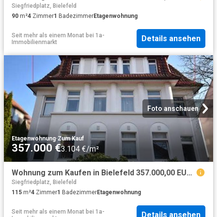
Siegfriedplatz, Bielefeld
90
m²
4
Zimmer
1
Badezimmer
Etagenwohnung
Seit mehr als einem Monat
bei
1a-
Details ansehen
Immobilienmarkt
Foto anschauen
Etagenwohnung
·
Zum Kauf
357.000 €
3.104 €/m²
Wohnung zum Kaufen in Bielefeld 357.000,00 EUR 115.85 m²
Siegfriedplatz, Bielefeld
115
m²
4
Zimmer
1
Badezimmer
Etagenwohnung
Seit mehr als einem Monat
bei
1a-
Details ansehen