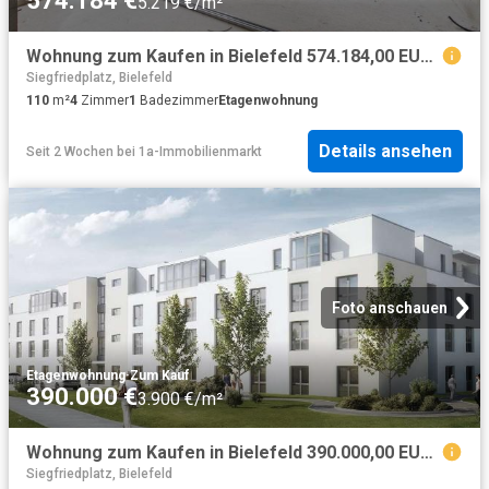
574.184 €
5.219 €/m²
Wohnung zum Kaufen in Bielefeld 574.184,00 EUR 110.42 m²
Siegfriedplatz, Bielefeld
110
m²
4
Zimmer
1
Badezimmer
Etagenwohnung
Details ansehen
Seit 2 Wochen
bei
1a-Immobilienmarkt
Foto anschauen
Etagenwohnung
·
Zum Kauf
390.000 €
3.900 €/m²
Wohnung zum Kaufen in Bielefeld 390.000,00 EUR 100 m²
Siegfriedplatz, Bielefeld