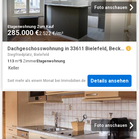
Foto anschauen
Etagenwohnung
·
Zum Kauf
285.000 €
2.522 €/m²
Dachgeschosswohnung in 33611 Bielefeld, Beckhausstr
Siegfriedplatz, Bielefeld
113
m²
5
Zimmer
Etagenwohnung
·
Keller
Details ansehen
Seit mehr als einem Monat
bei
Immobilien.de
Foto anschauen