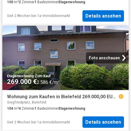
100
m²
2
Zimmer
1
Badezimmer
Etagenwohnung
Details ansehen
Seit 2 Wochen
bei
1a-Immobilienmarkt
Foto anschauen
Etagenwohnung
·
Zum Kauf
269.000 €
2.586 €/m²
Wohnung zum Kaufen in Bielefeld 269.000,00 EUR 104 m²
Siegfriedplatz, Bielefeld
104
m²
4
Zimmer
1
Badezimmer
Etagenwohnung
Details ansehen
Seit 2 Wochen
bei
1a-Immobilienmarkt