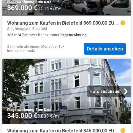
Etagenwohnung
·
Zum Kauf
369.000 €
3.514 €/m²
Wohnung zum Kaufen in Bielefeld 369.000,00 EUR 105.12 m²
Siegfriedplatz, Bielefeld
105
m²
4
Zimmer
1
Badezimmer
Etagenwohnung
Seit mehr als einem Monat
bei
1a-
Details ansehen
Immobilienmarkt
Foto anschauen
Etagenwohnung
·
Zum Kauf
345.000 €
3.833 €/m²
Wohnung zum Kaufen in Bielefeld 345.000,00 EUR 90 m²