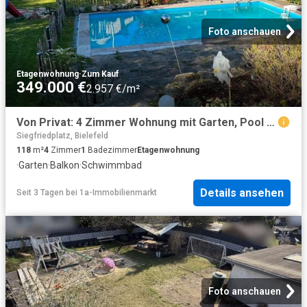
Foto anschauen
Etagenwohnung
·
Zum Kauf
349.000 €
2.957 €/m²
Von Privat: 4 Zimmer Wohnung mit Garten, Pool & 2 Balkonen
Siegfriedplatz, Bielefeld
118
m²
4
Zimmer
1
Badezimmer
Etagenwohnung
·
Garten
·
Balkon
·
Schwimmbad
Details ansehen
Seit 3 Tagen
bei
1a-Immobilienmarkt
Foto anschauen