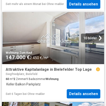
Details ansehen
Seit mehr als einem Monat
bei
Ohne-makler
10 bilder
Wohnung
·
Zum Kauf
147.000 €
2.450 €/m²
Attraktive Kapitalanlage in Bielefelder Top Lage
Siegfriedplatz, Bielefeld
60
m²
2
Zimmer
1
Badezimmer
Wohnung
·
Keller
·
Balkon
·
Parkplatz
Details ansehen
Seit 6 Tagen
bei
Ohne-makler