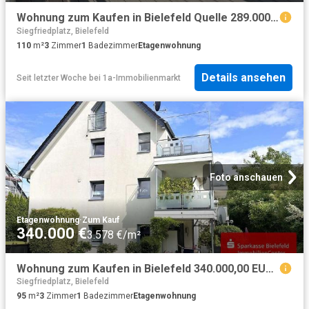
Wohnung zum Kaufen in Bielefeld Quelle 289.000,00 EUR 110.75 m²
Siegfriedplatz, Bielefeld
110
m²
3
Zimmer
1
Badezimmer
Etagenwohnung
Details ansehen
Seit letzter Woche
bei
1a-Immobilienmarkt
Foto anschauen
Etagenwohnung
·
Zum Kauf
340.000 €
3.578 €/m²
Wohnung zum Kaufen in Bielefeld 340.000,00 EUR 95 m²
Siegfriedplatz, Bielefeld
95
m²
3
Zimmer
1
Badezimmer
Etagenwohnung