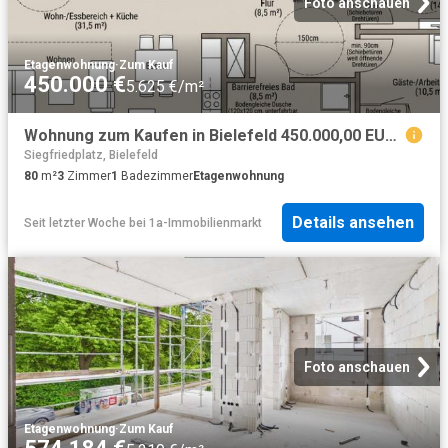
Foto anschauen
Etagenwohnung
·
Zum Kauf
450.000 €
5.625 €/m²
Wohnung zum Kaufen in Bielefeld 450.000,00 EUR 80 m²
Siegfriedplatz, Bielefeld
80
m²
3
Zimmer
1
Badezimmer
Etagenwohnung
Details ansehen
Seit letzter Woche
bei
1a-Immobilienmarkt
Foto anschauen
Etagenwohnung
·
Zum Kauf