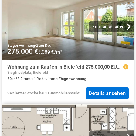
Foto anschauen
Etagenwohnung
·
Zum Kauf
275.000 €
3.089 €/m²
Wohnung zum Kaufen in Bielefeld 275.000,00 EUR 89.63 m²
Siegfriedplatz, Bielefeld
89
m²
3
Zimmer
1
Badezimmer
Etagenwohnung
Details ansehen
Seit letzter Woche
bei
1a-Immobilienmarkt