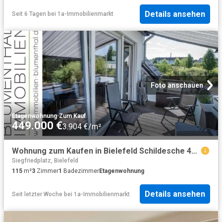
Details ansehen
Seit 6 Tagen
bei
1a-Immobilienmarkt
Foto anschauen
Etagenwohnung
·
Zum Kauf
449.000 €
3.904 €/m²
Wohnung zum Kaufen in Bielefeld Schildesche 449.000,00 EUR 115 m²
Siegfriedplatz, Bielefeld
115
m²
3
Zimmer
1
Badezimmer
Etagenwohnung
Details ansehen
Seit letzter Woche
bei
1a-Immobilienmarkt